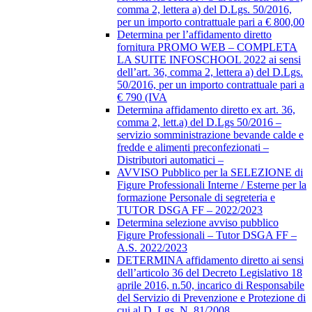
comma 2, lettera a) del D.Lgs. 50/2016,
per un importo contrattuale pari a € 800,00
Determina per l’affidamento diretto
fornitura PROMO WEB – COMPLETA
LA SUITE INFOSCHOOL 2022 ai sensi
dell’art. 36, comma 2, lettera a) del D.Lgs.
50/2016, per un importo contrattuale pari a
€ 790 (IVA
Determina affidamento diretto ex art. 36,
comma 2, lett.a) del D.Lgs 50/2016 –
servizio somministrazione bevande calde e
fredde e alimenti preconfezionati –
Distributori automatici –
AVVISO Pubblico per la SELEZIONE di
Figure Professionali Interne / Esterne per la
formazione Personale di segreteria e
TUTOR DSGA FF – 2022/2023
Determina selezione avviso pubblico
Figure Professionali – Tutor DSGA FF –
A.S. 2022/2023
DETERMINA affidamento diretto ai sensi
dell’articolo 36 del Decreto Legislativo 18
aprile 2016, n.50, incarico di Responsabile
del Servizio di Prevenzione e Protezione di
cui al D. Lgs. N. 81/2008,