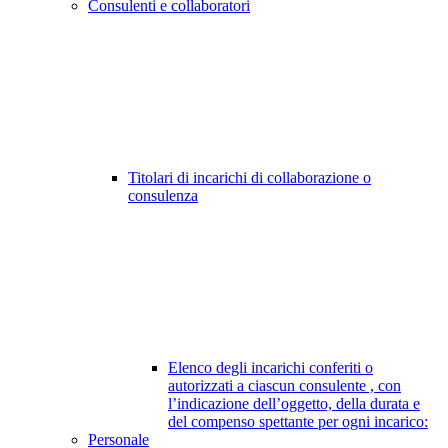
Consulenti e collaboratori
Titolari di incarichi di collaborazione o
consulenza
Elenco degli incarichi conferiti o
autorizzati a ciascun consulente , con
l’indicazione dell’oggetto, della durata e
del compenso spettante per ogni incarico:
Personale