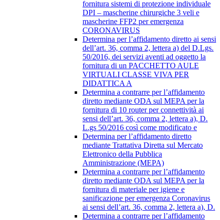
fornitura sistemi di protezione individuale
DPI – mascherine chirurgiche 3 veli e
mascherine FFP2 per emergenza
CORONAVIRUS
Determina per l’affidamento diretto ai sensi
dell’art. 36, comma 2, lettera a) del D.Lgs.
50/2016, dei servizi aventi ad oggetto la
fornitura di un PACCHETTO AULE
VIRTUALI CLASSE VIVA PER
DIDATTICA A
Determina a contrarre per l’affidamento
diretto mediante ODA sul MEPA per la
fornitura di 10 router per connettività ai
sensi dell’art. 36, comma 2, lettera a), D.
L.gs 50/2016 così come modificato e
Determina per l’affidamento diretto
mediante Trattativa Diretta sul Mercato
Elettronico della Pubblica
Amministrazione (MEPA)
Determina a contrarre per l’affidamento
diretto mediante ODA sul MEPA per la
fornitura di materiale per igiene e
sanificazione per emergenza Coronavirus
ai sensi dell’art. 36, comma 2, lettera a), D.
Determina a contrarre per l’affidamento