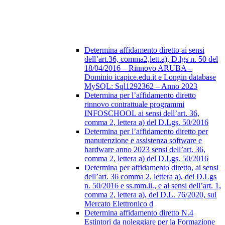
Determina affidamento diretto ai sensi
dell’art.36, comma2,lett.a), D.lgs n. 50 del
18/04/2016 – Rinnovo ARUBA –
Dominio icapice.edu.it e Longin database
MySQL: Sql1292362 – Anno 2023
Determina per l’affidamento diretto
rinnovo contrattuale programmi
INFOSCHOOL ai sensi dell’art. 36,
comma 2, lettera a) del D.Lgs. 50/2016
Determina per l’affidamento diretto per
manutenzione e assistenza software e
hardware anno 2023 sensi dell’art. 36,
comma 2, lettera a) del D.Lgs. 50/2016
Determina per affidamento diretto, ai sensi
dell’art. 36 comma 2, lettera a), del D.Lgs
n. 50/2016 e ss.mm.ii., e ai sensi dell’art. 1,
comma 2, lettera a), del D.L. 76/2020, sul
Mercato Elettronico d
Determina affidamento diretto N.4
Estintori da noleggiare per la Formazione