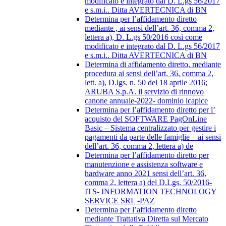
modificato e integrato dal D. L.gs 56/2017
e s.m.i.. Ditta AVERTECNICA di BN
Determina per l’affidamento diretto
mediante , ai sensi dell’art. 36, comma 2,
lettera a), D. L.gs 50/2016 così come
modificato e integrato dal D. L.gs 56/2017
e s.m.i.. Ditta AVERTECNICA di BN
Determina di affidamento diretto, mediante
procedura ai sensi dell’art. 36, comma 2,
lett. a), D.lgs. n. 50 del 18 aprile 2016;
ARUBA S.p.A. il servizio di rinnovo
canone annuale-2022- dominio icapice
Determina per l’affidamento diretto per l’
acquisto del SOFTWARE PagOnLine
Basic – Sistema centralizzato per gestire i
pagamenti da parte delle famiglie – ai sensi
dell’art. 36, comma 2, lettera a) de
Determina per l’affidamento diretto per
manutenzione e assistenza software e
hardware anno 2021 sensi dell’art. 36,
comma 2, lettera a) del D.Lgs. 50/2016-
ITS- INFORMATION TECHNOLOGY
SERVICE SRL -PAZ
Determina per l’affidamento diretto
mediante Trattativa Diretta sul Mercato