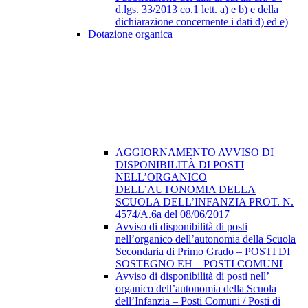
d.lgs. 33/2013 co.1 lett. a) e b) e della
dichiarazione concernente i dati d) ed e)
Dotazione organica
AGGIORNAMENTO AVVISO DI
DISPONIBILITÀ DI POSTI
NELL’ORGANICO
DELL’AUTONOMIA DELLA
SCUOLA DELL’INFANZIA PROT. N.
4574/A.6a del 08/06/2017
Avviso di disponibilità di posti
nell’organico dell’autonomia della Scuola
Secondaria di Primo Grado – POSTI DI
SOSTEGNO EH – POSTI COMUNI
Avviso di disponibilità di posti nell’
organico dell’autonomia della Scuola
dell’Infanzia – Posti Comuni / Posti di