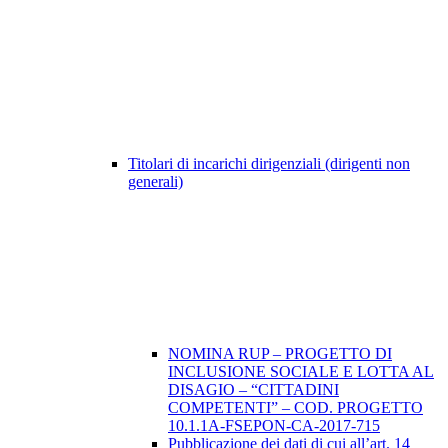
Titolari di incarichi dirigenziali (dirigenti non
generali)
NOMINA RUP – PROGETTO DI
INCLUSIONE SOCIALE E LOTTA AL
DISAGIO – “CITTADINI
COMPETENTI” – COD. PROGETTO
10.1.1A-FSEPON-CA-2017-715
Pubblicazione dei dati di cui all’art. 14