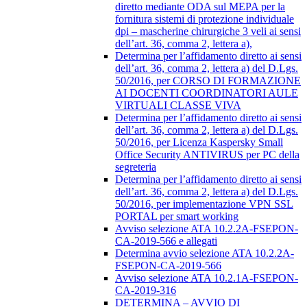
diretto mediante ODA sul MEPA per la
fornitura sistemi di protezione individuale
dpi – mascherine chirurgiche 3 veli ai sensi
dell’art. 36, comma 2, lettera a),
Determina per l’affidamento diretto ai sensi
dell’art. 36, comma 2, lettera a) del D.Lgs.
50/2016, per CORSO DI FORMAZIONE
AI DOCENTI COORDINATORI AULE
VIRTUALI CLASSE VIVA
Determina per l’affidamento diretto ai sensi
dell’art. 36, comma 2, lettera a) del D.Lgs.
50/2016, per Licenza Kaspersky Small
Office Security ANTIVIRUS per PC della
segreteria
Determina per l’affidamento diretto ai sensi
dell’art. 36, comma 2, lettera a) del D.Lgs.
50/2016, per implementazione VPN SSL
PORTAL per smart working
Avviso selezione ATA 10.2.2A-FSEPON-
CA-2019-566 e allegati
Determina avvio selezione ATA 10.2.2A-
FSEPON-CA-2019-566
Avviso selezione ATA 10.2.1A-FSEPON-
CA-2019-316
DETERMINA – AVVIO DI