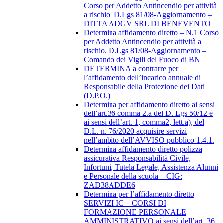
Corso per Addetto Antincendio per attività
a rischio. D.Lgs 81/08-Aggiornamento –
DITTA ADGV SRL DI BENEVENTO
Determina affidamento diretto – N.1 Corso
per Addetto Antincendio per attività a
rischio. D.Lgs 81/08-Aggiornamento –
Comando dei Vigili del Fuoco di BN
DETERMINA a contrarre per
l’affidamento dell’incarico annuale di
Responsabile della Protezione dei Dati
(D.P.O.).
Determina per affidamento diretto ai sensi
dell’art.36 comma 2.a del D. Lgs 50/12 e
ai sensi dell’art. 1, comma2, lett.a), del
D.L. n. 76/2020 acquisire servizi
nell’ambito dell’AVVISO pubblico 1.4.1.
Determina affidamento diretto polizza
assicurativa Responsabilità Civile,
Infortuni, Tutela Legale, Assistenza Alunni
e Personale della scuola – CIG:
ZAD38ADDE6
Determina per l’affidamento diretto
SERVIZI IC – CORSI DI
FORMAZIONE PERSONALE
AMMINISTRATIVO ai sensi dell’art. 36,