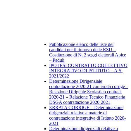
Pubblicazione elenco delle liste dei
candidati per il rinnovo delle RSU –
Costituzione di N. 2 seggi elettorali Apice
– Paduli
IPOTESI CONTRATTO COLLETTIVO
INTEGRATIVO DI ISTITUTO – A.S.
2021/2022
Determinazione Dirigenziale
contrattazione 2020-21 con errata corrige –
Relazione Dirigente Scolastico contratt.
2020-21 – Relazione Tecnico Finanziaria
DSGA contrattazione 2020-2021
ERRATA CORRIGE – Determinazione
dirigenziali relative a materie di
contrattazione integrativa di Istituto 2020-
2021
Determinazione dirigenziali relative a