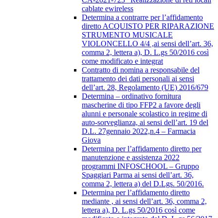
cablate ewireless
Determina a contrarre per l’affidamento
diretto ACQUISTO PER RIPARAZIONE
STRUMENTO MUSICALE
VIOLONCELLO 4/4 ,ai sensi dell’art. 36,
comma 2, lettera a), D. L.gs 50/2016 così
come modificato e integrat
Contratto di nomina a responsabile del
trattamento dei dati personali ai sensi
dell’art. 28, Regolamento (UE) 2016/679
Determina – ordinativo fornitura
mascherine di tipo FFP2 a favore degli
alunni e personale scolastico in regime di
auto-sorveglianza, ai sensi dell’art. 19 del
D.L. 27gennaio 2022,n.4 – Farmacia
Giova
Determina per l’affidamento diretto per
manutenzione e assistenza 2022
programmi INFOSCHOOL – Gruppo
Spaggiari Parma ai sensi dell’art. 36,
comma 2, lettera a) del D.Lgs. 50/2016.
Determina per l’affidamento diretto
mediante , ai sensi dell’art. 36, comma 2,
lettera a), D. L.gs 50/2016 così come