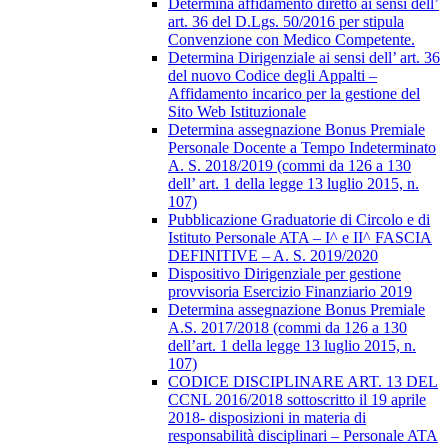
Determina affidamento diretto ai sensi dell’
art. 36 del D.Lgs. 50/2016 per stipula
Convenzione con Medico Competente.
Determina Dirigenziale ai sensi dell’ art. 36
del nuovo Codice degli Appalti –
Affidamento incarico per la gestione del
Sito Web Istituzionale
Determina assegnazione Bonus Premiale
Personale Docente a Tempo Indeterminato
A. S. 2018/2019 (commi da 126 a 130
dell’ art. 1 della legge 13 luglio 2015, n.
107)
Pubblicazione Graduatorie di Circolo e di
Istituto Personale ATA – I^ e II^ FASCIA
DEFINITIVE – A. S. 2019/2020
Dispositivo Dirigenziale per gestione
provvisoria Esercizio Finanziario 2019
Determina assegnazione Bonus Premiale
A.S. 2017/2018 (commi da 126 a 130
dell’art. 1 della legge 13 luglio 2015, n.
107)
CODICE DISCIPLINARE ART. 13 DEL
CCNL 2016/2018 sottoscritto il 19 aprile
2018- disposizioni in materia di
responsabilità disciplinari – Personale ATA