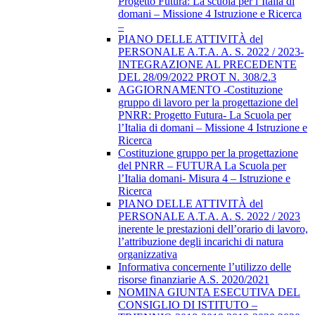
Progetto Futura: La scuola per l’Italia di
domani – Missione 4 Istruzione e Ricerca
–
PIANO DELLE ATTIVITÀ del
PERSONALE A.T.A. A. S. 2022 / 2023-
INTEGRAZIONE AL PRECEDENTE
DEL 28/09/2022 PROT N. 308/2.3
AGGIORNAMENTO -Costituzione
gruppo di lavoro per la progettazione del
PNRR: Progetto Futura- La Scuola per
l’Italia di domani – Missione 4 Istruzione e
Ricerca
Costituzione gruppo per la progettazione
del PNRR – FUTURA La Scuola per
l’Italia domani- Misura 4 – Istruzione e
Ricerca
PIANO DELLE ATTIVITÀ del
PERSONALE A.T.A. A. S. 2022 / 2023
inerente le prestazioni dell’orario di lavoro,
l’attribuzione degli incarichi di natura
organizzativa
Informativa concernente l’utilizzo delle
risorse finanziarie A.S. 2020/2021
NOMINA GIUNTA ESECUTIVA DEL
CONSIGLIO DI ISTITUTO –