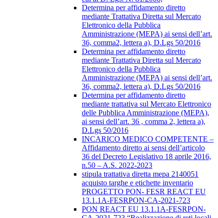
Determina per affidamento diretto
mediante Trattativa Diretta sul Mercato
Elettronico della Pubblica
Amministrazione (MEPA) ai sensi dell’art.
36, comma2, lettera a), D.Lgs 50/2016
Determina per affidamento diretto
mediante Trattativa Diretta sul Mercato
Elettronico della Pubblica
Amministrazione (MEPA) ai sensi dell’art.
36, comma2, lettera a), D.Lgs 50/2016
Determina per affidamento diretto
mediante trattativa sul Mercato Elettronico
delle Pubblica Amministrazione (MEPA),
ai sensi dell’art. 36 , comma 2, lettera a),
D.Lgs 50/2016
INCARICO MEDICO COMPETENTE –
Affidamento diretto ai sensi dell’articolo
36 del Decreto Legislativo 18 aprile 2016,
n.50 – A.S. 2022-2023
stipula trattativa diretta mepa 2140051
acquisto targhe e etichette inventario
PROGETTO PON- FESR REACT EU
13.1.1A-FESRPON-CA-2021-723
PON REACT EU 13.1.1A-FESRPON-
CA-2021-723 “Realizzazione di reti locali