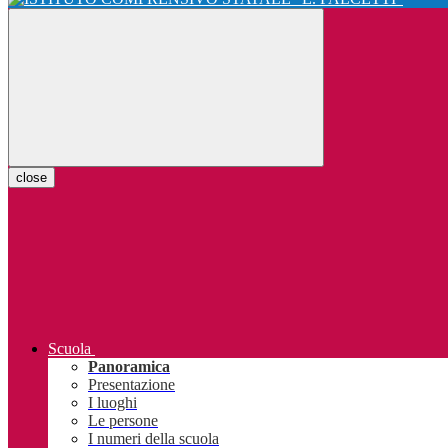
close
Scuola
Panoramica
Presentazione
I luoghi
Le persone
I numeri della scuola