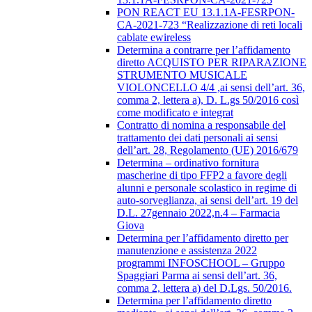
PON REACT EU 13.1.1A-FESRPON-
CA-2021-723 “Realizzazione di reti locali
cablate ewireless
Determina a contrarre per l’affidamento
diretto ACQUISTO PER RIPARAZIONE
STRUMENTO MUSICALE
VIOLONCELLO 4/4 ,ai sensi dell’art. 36,
comma 2, lettera a), D. L.gs 50/2016 così
come modificato e integrat
Contratto di nomina a responsabile del
trattamento dei dati personali ai sensi
dell’art. 28, Regolamento (UE) 2016/679
Determina – ordinativo fornitura
mascherine di tipo FFP2 a favore degli
alunni e personale scolastico in regime di
auto-sorveglianza, ai sensi dell’art. 19 del
D.L. 27gennaio 2022,n.4 – Farmacia
Giova
Determina per l’affidamento diretto per
manutenzione e assistenza 2022
programmi INFOSCHOOL – Gruppo
Spaggiari Parma ai sensi dell’art. 36,
comma 2, lettera a) del D.Lgs. 50/2016.
Determina per l’affidamento diretto