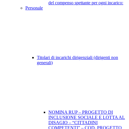
del compenso spettante per ogni incarico:
Personale
Titolari di incarichi dirigenziali (dirigenti non
generali)
NOMINA RUP – PROGETTO DI
INCLUSIONE SOCIALE E LOTTA AL
DISAGIO – “CITTADINI
COMPETENTI” – COD. PROGETTO