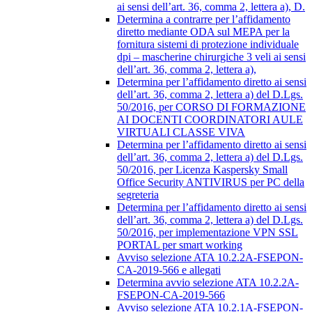
ai sensi dell’art. 36, comma 2, lettera a), D.
Determina a contrarre per l’affidamento
diretto mediante ODA sul MEPA per la
fornitura sistemi di protezione individuale
dpi – mascherine chirurgiche 3 veli ai sensi
dell’art. 36, comma 2, lettera a),
Determina per l’affidamento diretto ai sensi
dell’art. 36, comma 2, lettera a) del D.Lgs.
50/2016, per CORSO DI FORMAZIONE
AI DOCENTI COORDINATORI AULE
VIRTUALI CLASSE VIVA
Determina per l’affidamento diretto ai sensi
dell’art. 36, comma 2, lettera a) del D.Lgs.
50/2016, per Licenza Kaspersky Small
Office Security ANTIVIRUS per PC della
segreteria
Determina per l’affidamento diretto ai sensi
dell’art. 36, comma 2, lettera a) del D.Lgs.
50/2016, per implementazione VPN SSL
PORTAL per smart working
Avviso selezione ATA 10.2.2A-FSEPON-
CA-2019-566 e allegati
Determina avvio selezione ATA 10.2.2A-
FSEPON-CA-2019-566
Avviso selezione ATA 10.2.1A-FSEPON-