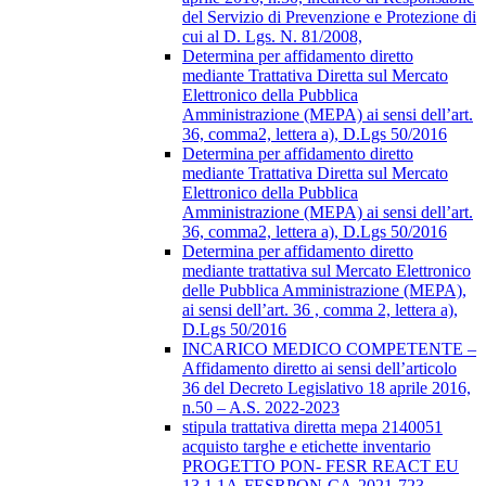
del Servizio di Prevenzione e Protezione di
cui al D. Lgs. N. 81/2008,
Determina per affidamento diretto
mediante Trattativa Diretta sul Mercato
Elettronico della Pubblica
Amministrazione (MEPA) ai sensi dell’art.
36, comma2, lettera a), D.Lgs 50/2016
Determina per affidamento diretto
mediante Trattativa Diretta sul Mercato
Elettronico della Pubblica
Amministrazione (MEPA) ai sensi dell’art.
36, comma2, lettera a), D.Lgs 50/2016
Determina per affidamento diretto
mediante trattativa sul Mercato Elettronico
delle Pubblica Amministrazione (MEPA),
ai sensi dell’art. 36 , comma 2, lettera a),
D.Lgs 50/2016
INCARICO MEDICO COMPETENTE –
Affidamento diretto ai sensi dell’articolo
36 del Decreto Legislativo 18 aprile 2016,
n.50 – A.S. 2022-2023
stipula trattativa diretta mepa 2140051
acquisto targhe e etichette inventario
PROGETTO PON- FESR REACT EU
13.1.1A-FESRPON-CA-2021-723