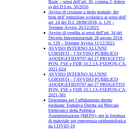
Basic – sensi dell’art. 36, comma 2, lettera
a) del D.Lgs. 50/2016
Avviso di cessione,a titolo gratuito, dei
beni dell’ istituzione scolastica ai sensi dell’
art. 24 del D.I. 28/08/2018, n. 129 –
Termine Avviso 26/12/2021
Avviso di vendita ai sensi dell’art. 34 del
Decreto Interministeriale 28 agosto 2018,
n. 129 – Termine Avviso 11/12/2021
AVVISO INTERNO ALUNNI
CORSISTI – l’AVVISO PUBBLICO
AOODGEFID/9707 del 27 PROGETTO
PON- FSE e FDR 10.2.2A-FSEPON-CA-
2021-624
AVVISO INTERNO ALUNNI
CORSISTI – l’AVVISO PUBBLICO
AOODGEFID/9707 del 27 PROGETTO
PON- FSE e FDR 10.1.1A-FSEPON-CA-
2021-581
Determina per l’affidamento diretto
mediante Trattativa Diretta sul Mercato
Elettronico della Pubblica
Amministrazione (MEPA), per la fornitura
di materiale per emergenza epidemiologica
da COVID-19