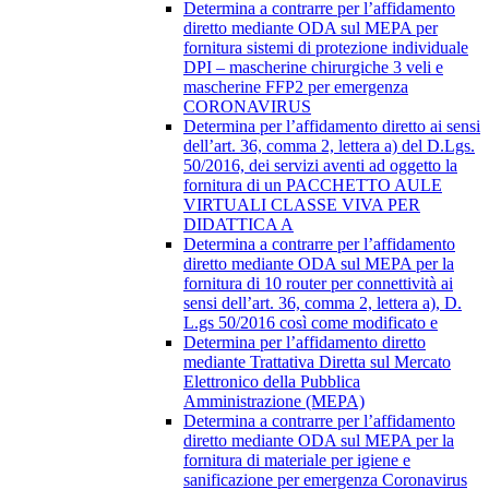
Determina a contrarre per l’affidamento
diretto mediante ODA sul MEPA per
fornitura sistemi di protezione individuale
DPI – mascherine chirurgiche 3 veli e
mascherine FFP2 per emergenza
CORONAVIRUS
Determina per l’affidamento diretto ai sensi
dell’art. 36, comma 2, lettera a) del D.Lgs.
50/2016, dei servizi aventi ad oggetto la
fornitura di un PACCHETTO AULE
VIRTUALI CLASSE VIVA PER
DIDATTICA A
Determina a contrarre per l’affidamento
diretto mediante ODA sul MEPA per la
fornitura di 10 router per connettività ai
sensi dell’art. 36, comma 2, lettera a), D.
L.gs 50/2016 così come modificato e
Determina per l’affidamento diretto
mediante Trattativa Diretta sul Mercato
Elettronico della Pubblica
Amministrazione (MEPA)
Determina a contrarre per l’affidamento
diretto mediante ODA sul MEPA per la
fornitura di materiale per igiene e
sanificazione per emergenza Coronavirus