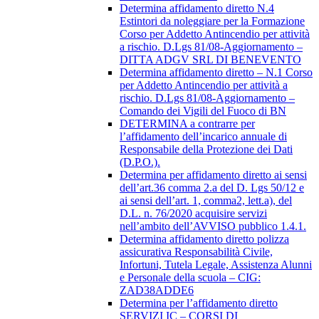
Determina affidamento diretto N.4
Estintori da noleggiare per la Formazione
Corso per Addetto Antincendio per attività
a rischio. D.Lgs 81/08-Aggiornamento –
DITTA ADGV SRL DI BENEVENTO
Determina affidamento diretto – N.1 Corso
per Addetto Antincendio per attività a
rischio. D.Lgs 81/08-Aggiornamento –
Comando dei Vigili del Fuoco di BN
DETERMINA a contrarre per
l’affidamento dell’incarico annuale di
Responsabile della Protezione dei Dati
(D.P.O.).
Determina per affidamento diretto ai sensi
dell’art.36 comma 2.a del D. Lgs 50/12 e
ai sensi dell’art. 1, comma2, lett.a), del
D.L. n. 76/2020 acquisire servizi
nell’ambito dell’AVVISO pubblico 1.4.1.
Determina affidamento diretto polizza
assicurativa Responsabilità Civile,
Infortuni, Tutela Legale, Assistenza Alunni
e Personale della scuola – CIG:
ZAD38ADDE6
Determina per l’affidamento diretto
SERVIZI IC – CORSI DI