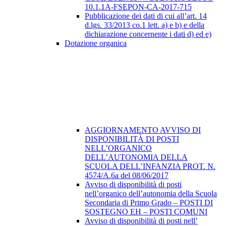
10.1.1A-FSEPON-CA-2017-715
Pubblicazione dei dati di cui all’art. 14
d.lgs. 33/2013 co.1 lett. a) e b) e della
dichiarazione concernente i dati d) ed e)
Dotazione organica
AGGIORNAMENTO AVVISO DI
DISPONIBILITÀ DI POSTI
NELL’ORGANICO
DELL’AUTONOMIA DELLA
SCUOLA DELL’INFANZIA PROT. N.
4574/A.6a del 08/06/2017
Avviso di disponibilità di posti
nell’organico dell’autonomia della Scuola
Secondaria di Primo Grado – POSTI DI
SOSTEGNO EH – POSTI COMUNI
Avviso di disponibilità di posti nell’