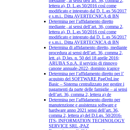
mediante , ai sensi dell’art. 36, comma 2,
lettera a), D. L.gs 50/2016 così come
modificato e integrato dal D. L.gs 56/2017
e s.m.i.. Ditta AVERTECNICA di BN
Determina per l’affidamento diretto
mediante , ai sensi dell’art. 36, comma 2,
lettera a), D. L.gs 50/2016 così come
modificato e integrato dal D. L.gs 56/2017
e s.m.i.. Ditta AVERTECNICA di BN
Determina di affidamento diretto, mediante
procedura ai sensi dell’art. 36, comma 2,
lett. a), D.lgs. n. 50 del 18 aprile 2016;
ARUBA S.p.A. il servizio di rinnovo
canone annuale-2022- dominio icapice
Determina per l’affidamento diretto per l’
acquisto del SOFTWARE PagOnLine
Basic – Sistema centralizzato per gestire i
pagamenti da parte delle famiglie – ai sensi
dell’art. 36, comma 2, lettera a) de
Determina per l’affidamento diretto per
manutenzione e assistenza software e
hardware anno 2021 sensi dell’art. 36,
comma 2, lettera a) del D.Lgs. 50/2016-
ITS- INFORMATION TECHNOLOGY
SERVICE SRL -PAZ