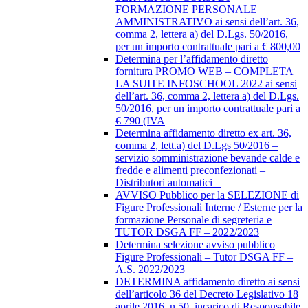
FORMAZIONE PERSONALE
AMMINISTRATIVO ai sensi dell’art. 36,
comma 2, lettera a) del D.Lgs. 50/2016,
per un importo contrattuale pari a € 800,00
Determina per l’affidamento diretto
fornitura PROMO WEB – COMPLETA
LA SUITE INFOSCHOOL 2022 ai sensi
dell’art. 36, comma 2, lettera a) del D.Lgs.
50/2016, per un importo contrattuale pari a
€ 790 (IVA
Determina affidamento diretto ex art. 36,
comma 2, lett.a) del D.Lgs 50/2016 –
servizio somministrazione bevande calde e
fredde e alimenti preconfezionati –
Distributori automatici –
AVVISO Pubblico per la SELEZIONE di
Figure Professionali Interne / Esterne per la
formazione Personale di segreteria e
TUTOR DSGA FF – 2022/2023
Determina selezione avviso pubblico
Figure Professionali – Tutor DSGA FF –
A.S. 2022/2023
DETERMINA affidamento diretto ai sensi
dell’articolo 36 del Decreto Legislativo 18
aprile 2016, n.50, incarico di Responsabile