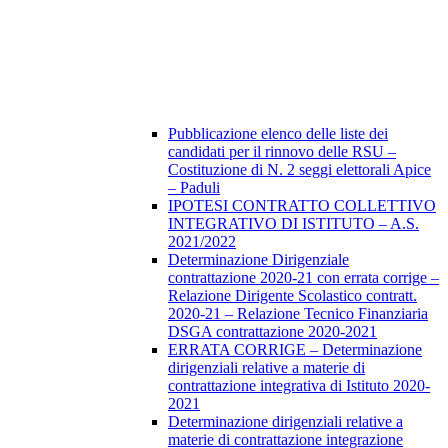
Pubblicazione elenco delle liste dei
candidati per il rinnovo delle RSU –
Costituzione di N. 2 seggi elettorali Apice
– Paduli
IPOTESI CONTRATTO COLLETTIVO
INTEGRATIVO DI ISTITUTO – A.S.
2021/2022
Determinazione Dirigenziale
contrattazione 2020-21 con errata corrige –
Relazione Dirigente Scolastico contratt.
2020-21 – Relazione Tecnico Finanziaria
DSGA contrattazione 2020-2021
ERRATA CORRIGE – Determinazione
dirigenziali relative a materie di
contrattazione integrativa di Istituto 2020-
2021
Determinazione dirigenziali relative a
materie di contrattazione integrazione