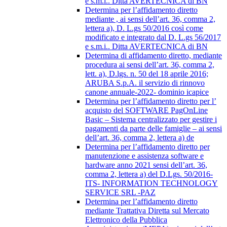
e s.m.i.. Ditta AVERTECNICA di BN
Determina per l’affidamento diretto
mediante , ai sensi dell’art. 36, comma 2,
lettera a), D. L.gs 50/2016 così come
modificato e integrato dal D. L.gs 56/2017
e s.m.i.. Ditta AVERTECNICA di BN
Determina di affidamento diretto, mediante
procedura ai sensi dell’art. 36, comma 2,
lett. a), D.lgs. n. 50 del 18 aprile 2016;
ARUBA S.p.A. il servizio di rinnovo
canone annuale-2022- dominio icapice
Determina per l’affidamento diretto per l’
acquisto del SOFTWARE PagOnLine
Basic – Sistema centralizzato per gestire i
pagamenti da parte delle famiglie – ai sensi
dell’art. 36, comma 2, lettera a) de
Determina per l’affidamento diretto per
manutenzione e assistenza software e
hardware anno 2021 sensi dell’art. 36,
comma 2, lettera a) del D.Lgs. 50/2016-
ITS- INFORMATION TECHNOLOGY
SERVICE SRL -PAZ
Determina per l’affidamento diretto
mediante Trattativa Diretta sul Mercato
Elettronico della Pubblica