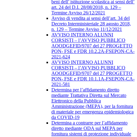
beni dell’ istituzione scolastica ai sensi dell’
art. 24 del D.I. 28/08/2018, n. 129 –
Termine Avviso 26/12/2021
Avviso di vendita ai sensi dell’art. 34 del
Decreto Interministeriale 28 agosto 2018,
n. 129 – Termine Avviso 11/12/2021
AVVISO INTERNO ALUNNI
CORSISTI – l’AVVISO PUBBLICO
AOODGEFID/9707 del 27 PROGETTO
PON- FSE e FDR 10.2.2A-FSEPON-CA-
2021-624
AVVISO INTERNO ALUNNI
CORSISTI – l’AVVISO PUBBLICO
AOODGEFID/9707 del 27 PROGETTO
PON- FSE e FDR 10.1.1A-FSEPON-CA-
2021-581
Determina per l’affidamento diretto
mediante Trattativa Diretta sul Mercato
Elettronico della Pubblica
Amministrazione (MEPA), per la fornitura
di materiale per emergenza epidemiologica
da COVID-19
Determina a contrarre per l’affidamento
diretto mediante ODA sul MEPA per
fornitura sistemi di protezione individuale