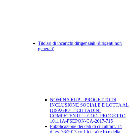
Titolari di incarichi dirigenziali (dirigenti non
generali)
NOMINA RUP – PROGETTO DI
INCLUSIONE SOCIALE E LOTTA AL
DISAGIO – “CITTADINI
COMPETENTI” – COD. PROGETTO
10.1.1A-FSEPON-CA-2017-715
Pubblicazione dei dati di cui all’art. 14
d.lgs. 33/2013 co.1 lett. a) e b) e della