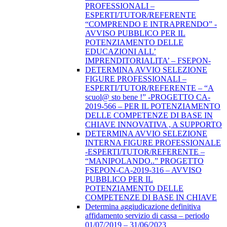
PROFESSIONALI –
ESPERTI/TUTOR/REFERENTE
“COMPRENDO E INTRAPRENDO” -
AVVISO PUBBLICO PER IL
POTENZIAMENTO DELLE
EDUCAZIONI ALL’
IMPRENDITORIALITA’ – FSEPON-
DETERMINA AVVIO SELEZIONE
FIGURE PROFESSIONALI –
ESPERTI/TUTOR/REFERENTE – “A
scuol@ sto bene !” -PROGETTO CA-
2019-566 – PER IL POTENZIAMENTO
DELLE COMPETENZE DI BASE IN
CHIAVE INNOVATIVA , A SUPPORTO
DETERMINA AVVIO SELEZIONE
INTERNA FIGURE PROFESSIONALE
-ESPERTI/TUTOR/REFERENTE –
“MANIPOLANDO..” PROGETTO
FSEPON-CA-2019-316 – AVVISO
PUBBLICO PER IL
POTENZIAMENTO DELLE
COMPETENZE DI BASE IN CHIAVE
Determina aggiudicazione definitiva
affidamento servizio di cassa – periodo
01/07/2019 – 31/06/2023