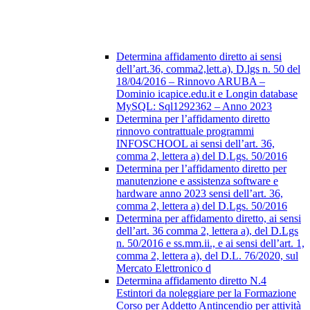
Determina affidamento diretto ai sensi
dell’art.36, comma2,lett.a), D.lgs n. 50 del
18/04/2016 – Rinnovo ARUBA –
Dominio icapice.edu.it e Longin database
MySQL: Sql1292362 – Anno 2023
Determina per l’affidamento diretto
rinnovo contrattuale programmi
INFOSCHOOL ai sensi dell’art. 36,
comma 2, lettera a) del D.Lgs. 50/2016
Determina per l’affidamento diretto per
manutenzione e assistenza software e
hardware anno 2023 sensi dell’art. 36,
comma 2, lettera a) del D.Lgs. 50/2016
Determina per affidamento diretto, ai sensi
dell’art. 36 comma 2, lettera a), del D.Lgs
n. 50/2016 e ss.mm.ii., e ai sensi dell’art. 1,
comma 2, lettera a), del D.L. 76/2020, sul
Mercato Elettronico d
Determina affidamento diretto N.4
Estintori da noleggiare per la Formazione
Corso per Addetto Antincendio per attività