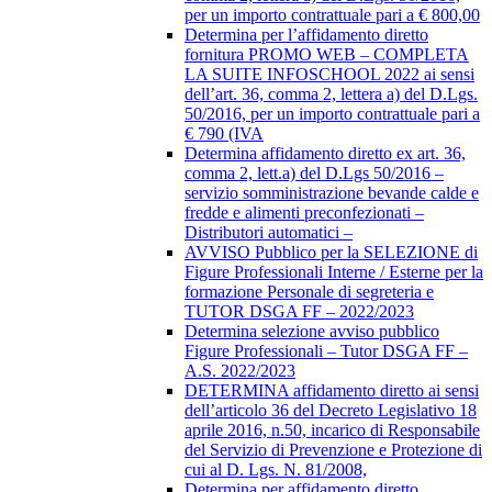
per un importo contrattuale pari a € 800,00
Determina per l’affidamento diretto
fornitura PROMO WEB – COMPLETA
LA SUITE INFOSCHOOL 2022 ai sensi
dell’art. 36, comma 2, lettera a) del D.Lgs.
50/2016, per un importo contrattuale pari a
€ 790 (IVA
Determina affidamento diretto ex art. 36,
comma 2, lett.a) del D.Lgs 50/2016 –
servizio somministrazione bevande calde e
fredde e alimenti preconfezionati –
Distributori automatici –
AVVISO Pubblico per la SELEZIONE di
Figure Professionali Interne / Esterne per la
formazione Personale di segreteria e
TUTOR DSGA FF – 2022/2023
Determina selezione avviso pubblico
Figure Professionali – Tutor DSGA FF –
A.S. 2022/2023
DETERMINA affidamento diretto ai sensi
dell’articolo 36 del Decreto Legislativo 18
aprile 2016, n.50, incarico di Responsabile
del Servizio di Prevenzione e Protezione di
cui al D. Lgs. N. 81/2008,
Determina per affidamento diretto