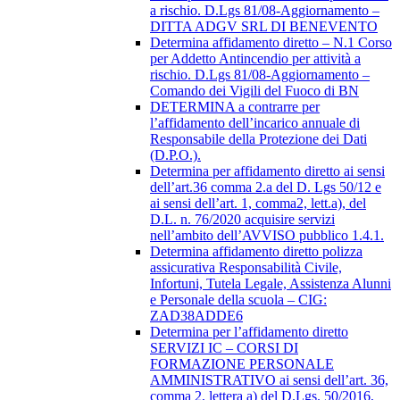
a rischio. D.Lgs 81/08-Aggiornamento –
DITTA ADGV SRL DI BENEVENTO
Determina affidamento diretto – N.1 Corso
per Addetto Antincendio per attività a
rischio. D.Lgs 81/08-Aggiornamento –
Comando dei Vigili del Fuoco di BN
DETERMINA a contrarre per
l’affidamento dell’incarico annuale di
Responsabile della Protezione dei Dati
(D.P.O.).
Determina per affidamento diretto ai sensi
dell’art.36 comma 2.a del D. Lgs 50/12 e
ai sensi dell’art. 1, comma2, lett.a), del
D.L. n. 76/2020 acquisire servizi
nell’ambito dell’AVVISO pubblico 1.4.1.
Determina affidamento diretto polizza
assicurativa Responsabilità Civile,
Infortuni, Tutela Legale, Assistenza Alunni
e Personale della scuola – CIG:
ZAD38ADDE6
Determina per l’affidamento diretto
SERVIZI IC – CORSI DI
FORMAZIONE PERSONALE
AMMINISTRATIVO ai sensi dell’art. 36,
comma 2, lettera a) del D.Lgs. 50/2016,