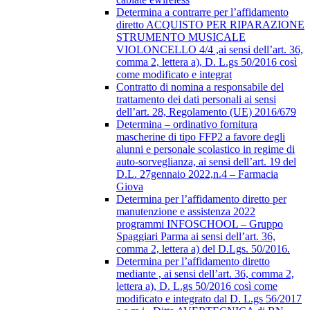
Determina a contrarre per l’affidamento
diretto ACQUISTO PER RIPARAZIONE
STRUMENTO MUSICALE
VIOLONCELLO 4/4 ,ai sensi dell’art. 36,
comma 2, lettera a), D. L.gs 50/2016 così
come modificato e integrat
Contratto di nomina a responsabile del
trattamento dei dati personali ai sensi
dell’art. 28, Regolamento (UE) 2016/679
Determina – ordinativo fornitura
mascherine di tipo FFP2 a favore degli
alunni e personale scolastico in regime di
auto-sorveglianza, ai sensi dell’art. 19 del
D.L. 27gennaio 2022,n.4 – Farmacia
Giova
Determina per l’affidamento diretto per
manutenzione e assistenza 2022
programmi INFOSCHOOL – Gruppo
Spaggiari Parma ai sensi dell’art. 36,
comma 2, lettera a) del D.Lgs. 50/2016.
Determina per l’affidamento diretto
mediante , ai sensi dell’art. 36, comma 2,
lettera a), D. L.gs 50/2016 così come
modificato e integrato dal D. L.gs 56/2017