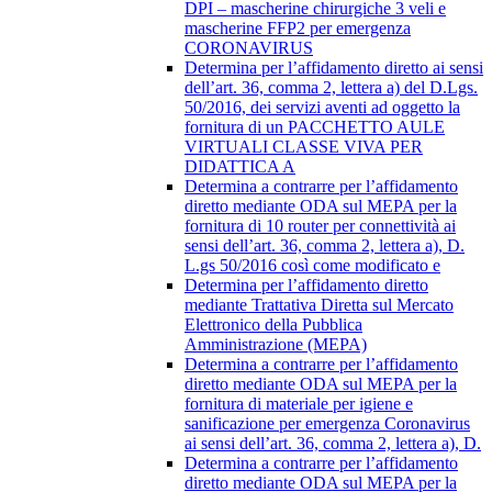
DPI – mascherine chirurgiche 3 veli e
mascherine FFP2 per emergenza
CORONAVIRUS
Determina per l’affidamento diretto ai sensi
dell’art. 36, comma 2, lettera a) del D.Lgs.
50/2016, dei servizi aventi ad oggetto la
fornitura di un PACCHETTO AULE
VIRTUALI CLASSE VIVA PER
DIDATTICA A
Determina a contrarre per l’affidamento
diretto mediante ODA sul MEPA per la
fornitura di 10 router per connettività ai
sensi dell’art. 36, comma 2, lettera a), D.
L.gs 50/2016 così come modificato e
Determina per l’affidamento diretto
mediante Trattativa Diretta sul Mercato
Elettronico della Pubblica
Amministrazione (MEPA)
Determina a contrarre per l’affidamento
diretto mediante ODA sul MEPA per la
fornitura di materiale per igiene e
sanificazione per emergenza Coronavirus
ai sensi dell’art. 36, comma 2, lettera a), D.
Determina a contrarre per l’affidamento
diretto mediante ODA sul MEPA per la