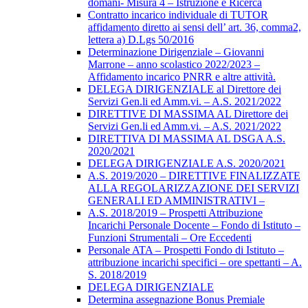
domani- Misura 4 – Istruzione e Ricerca
Contratto incarico individuale di TUTOR
affidamento diretto ai sensi dell’ art. 36, comma2,
lettera a) D.Lgs 50/2016
Determinazione Dirigenziale – Giovanni
Marrone – anno scolastico 2022/2023 –
Affidamento incarico PNRR e altre attività.
DELEGA DIRIGENZIALE al Direttore dei
Servizi Gen.li ed Amm.vi. – A.S. 2021/2022
DIRETTIVE DI MASSIMA AL Direttore dei
Servizi Gen.li ed Amm.vi. – A.S. 2021/2022
DIRETTIVA DI MASSIMA AL DSGA A.S.
2020/2021
DELEGA DIRIGENZIALE A.S. 2020/2021
A.S. 2019/2020 – DIRETTIVE FINALIZZATE
ALLA REGOLARIZZAZIONE DEI SERVIZI
GENERALI ED AMMINISTRATIVI –
A.S. 2018/2019 – Prospetti Attribuzione
Incarichi Personale Docente – Fondo di Istituto –
Funzioni Strumentali – Ore Eccedenti
Personale ATA – Prospetti Fondo di Istituto –
attribuzione incarichi specifici – ore spettanti – A.
S. 2018/2019
DELEGA DIRIGENZIALE
Determina assegnazione Bonus Premiale