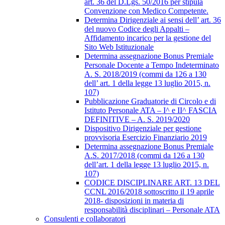
art. 36 del D.Lgs. 50/2016 per stipula
Convenzione con Medico Competente.
Determina Dirigenziale ai sensi dell’ art. 36
del nuovo Codice degli Appalti –
Affidamento incarico per la gestione del
Sito Web Istituzionale
Determina assegnazione Bonus Premiale
Personale Docente a Tempo Indeterminato
A. S. 2018/2019 (commi da 126 a 130
dell’ art. 1 della legge 13 luglio 2015, n.
107)
Pubblicazione Graduatorie di Circolo e di
Istituto Personale ATA – I^ e II^ FASCIA
DEFINITIVE – A. S. 2019/2020
Dispositivo Dirigenziale per gestione
provvisoria Esercizio Finanziario 2019
Determina assegnazione Bonus Premiale
A.S. 2017/2018 (commi da 126 a 130
dell’art. 1 della legge 13 luglio 2015, n.
107)
CODICE DISCIPLINARE ART. 13 DEL
CCNL 2016/2018 sottoscritto il 19 aprile
2018- disposizioni in materia di
responsabilità disciplinari – Personale ATA
Consulenti e collaboratori