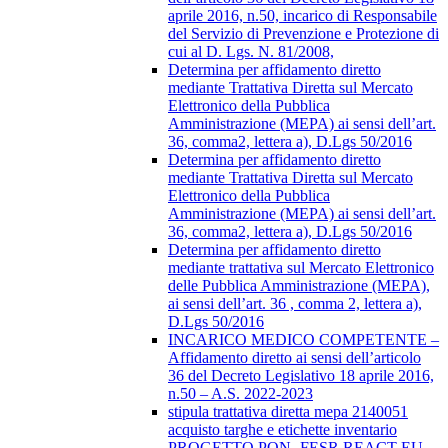
aprile 2016, n.50, incarico di Responsabile
del Servizio di Prevenzione e Protezione di
cui al D. Lgs. N. 81/2008,
Determina per affidamento diretto
mediante Trattativa Diretta sul Mercato
Elettronico della Pubblica
Amministrazione (MEPA) ai sensi dell’art.
36, comma2, lettera a), D.Lgs 50/2016
Determina per affidamento diretto
mediante Trattativa Diretta sul Mercato
Elettronico della Pubblica
Amministrazione (MEPA) ai sensi dell’art.
36, comma2, lettera a), D.Lgs 50/2016
Determina per affidamento diretto
mediante trattativa sul Mercato Elettronico
delle Pubblica Amministrazione (MEPA),
ai sensi dell’art. 36 , comma 2, lettera a),
D.Lgs 50/2016
INCARICO MEDICO COMPETENTE –
Affidamento diretto ai sensi dell’articolo
36 del Decreto Legislativo 18 aprile 2016,
n.50 – A.S. 2022-2023
stipula trattativa diretta mepa 2140051
acquisto targhe e etichette inventario
PROGETTO PON- FESR REACT EU