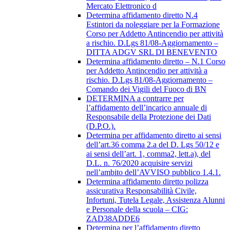
Mercato Elettronico d
Determina affidamento diretto N.4
Estintori da noleggiare per la Formazione
Corso per Addetto Antincendio per attività
a rischio. D.Lgs 81/08-Aggiornamento –
DITTA ADGV SRL DI BENEVENTO
Determina affidamento diretto – N.1 Corso
per Addetto Antincendio per attività a
rischio. D.Lgs 81/08-Aggiornamento –
Comando dei Vigili del Fuoco di BN
DETERMINA a contrarre per
l’affidamento dell’incarico annuale di
Responsabile della Protezione dei Dati
(D.P.O.).
Determina per affidamento diretto ai sensi
dell’art.36 comma 2.a del D. Lgs 50/12 e
ai sensi dell’art. 1, comma2, lett.a), del
D.L. n. 76/2020 acquisire servizi
nell’ambito dell’AVVISO pubblico 1.4.1.
Determina affidamento diretto polizza
assicurativa Responsabilità Civile,
Infortuni, Tutela Legale, Assistenza Alunni
e Personale della scuola – CIG:
ZAD38ADDE6
Determina per l’affidamento diretto