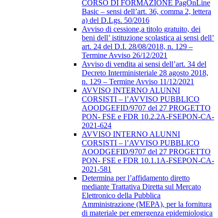
CORSO DI FORMAZIONE PagOnLine
Basic – sensi dell’art. 36, comma 2, lettera
a) del D.Lgs. 50/2016
Avviso di cessione,a titolo gratuito, dei
beni dell’ istituzione scolastica ai sensi dell’
art. 24 del D.I. 28/08/2018, n. 129 –
Termine Avviso 26/12/2021
Avviso di vendita ai sensi dell’art. 34 del
Decreto Interministeriale 28 agosto 2018,
n. 129 – Termine Avviso 11/12/2021
AVVISO INTERNO ALUNNI
CORSISTI – l’AVVISO PUBBLICO
AOODGEFID/9707 del 27 PROGETTO
PON- FSE e FDR 10.2.2A-FSEPON-CA-
2021-624
AVVISO INTERNO ALUNNI
CORSISTI – l’AVVISO PUBBLICO
AOODGEFID/9707 del 27 PROGETTO
PON- FSE e FDR 10.1.1A-FSEPON-CA-
2021-581
Determina per l’affidamento diretto
mediante Trattativa Diretta sul Mercato
Elettronico della Pubblica
Amministrazione (MEPA), per la fornitura
di materiale per emergenza epidemiologica