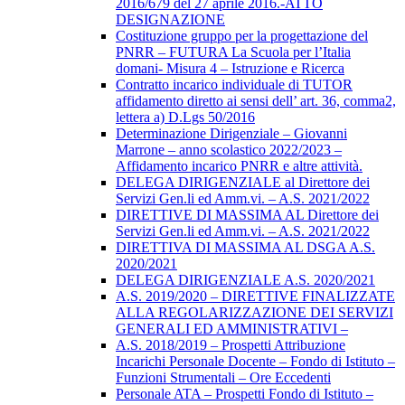
2016/679 del 27 aprile 2016.-ATTO
DESIGNAZIONE
Costituzione gruppo per la progettazione del
PNRR – FUTURA La Scuola per l’Italia
domani- Misura 4 – Istruzione e Ricerca
Contratto incarico individuale di TUTOR
affidamento diretto ai sensi dell’ art. 36, comma2,
lettera a) D.Lgs 50/2016
Determinazione Dirigenziale – Giovanni
Marrone – anno scolastico 2022/2023 –
Affidamento incarico PNRR e altre attività.
DELEGA DIRIGENZIALE al Direttore dei
Servizi Gen.li ed Amm.vi. – A.S. 2021/2022
DIRETTIVE DI MASSIMA AL Direttore dei
Servizi Gen.li ed Amm.vi. – A.S. 2021/2022
DIRETTIVA DI MASSIMA AL DSGA A.S.
2020/2021
DELEGA DIRIGENZIALE A.S. 2020/2021
A.S. 2019/2020 – DIRETTIVE FINALIZZATE
ALLA REGOLARIZZAZIONE DEI SERVIZI
GENERALI ED AMMINISTRATIVI –
A.S. 2018/2019 – Prospetti Attribuzione
Incarichi Personale Docente – Fondo di Istituto –
Funzioni Strumentali – Ore Eccedenti
Personale ATA – Prospetti Fondo di Istituto –