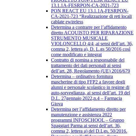
13.1.1A-FESRPON-CA-2021-723
PON REACT EU 13.1.1A-FESRPON-
CA-2021-723 “Realizzazione di reti locali
cablate ewireless
Determina a contrarre per l’affidamento
diretto ACQUISTO PER RIPARAZIONE
STRUMENTO MUSICALE
VIOLONCELLO 4/4 ,ai sensi dell’art. 36,
comma 2, lettera a), D. L.gs 50/2016 così
come modificato e integrat
Contratto di nomina a responsabile del
trattamento dei dati personali ai sensi
dell’art. 28, Regolamento (UE) 2016/679
Determina – ordinativo fornitura
mascherine di tipo FFP2 a favore degli
alunni e personale scolastico in regime di
auto-sorveglianza, ai sensi dell’art. 19 del
D.L. 27gennaio 2022,n.4 – Farmacia
Giova
Determina per l’affidamento diretto per
manutenzione e assistenza 2022
programmi INFOSCHOOL – Gruppo
Spaggiari Parma ai sensi dell’art. 36,
comma 2, lettera a) del D.Lgs. 50/2016.