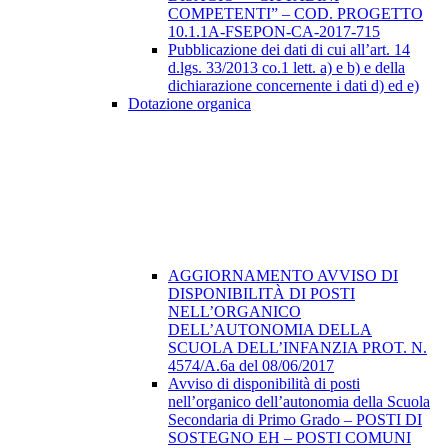
COMPETENTI” – COD. PROGETTO
10.1.1A-FSEPON-CA-2017-715
Pubblicazione dei dati di cui all’art. 14
d.lgs. 33/2013 co.1 lett. a) e b) e della
dichiarazione concernente i dati d) ed e)
Dotazione organica
AGGIORNAMENTO AVVISO DI
DISPONIBILITÀ DI POSTI
NELL’ORGANICO
DELL’AUTONOMIA DELLA
SCUOLA DELL’INFANZIA PROT. N.
4574/A.6a del 08/06/2017
Avviso di disponibilità di posti
nell’organico dell’autonomia della Scuola
Secondaria di Primo Grado – POSTI DI
SOSTEGNO EH – POSTI COMUNI