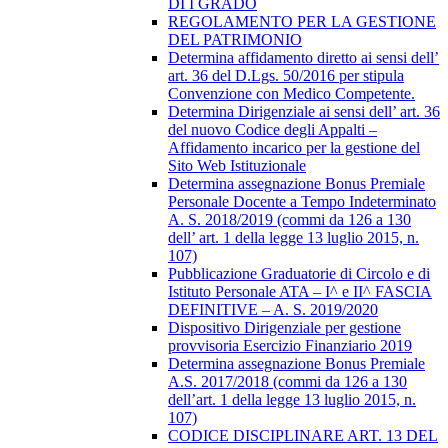
DI I GRADO
REGOLAMENTO PER LA GESTIONE
DEL PATRIMONIO
Determina affidamento diretto ai sensi dell’
art. 36 del D.Lgs. 50/2016 per stipula
Convenzione con Medico Competente.
Determina Dirigenziale ai sensi dell’ art. 36
del nuovo Codice degli Appalti –
Affidamento incarico per la gestione del
Sito Web Istituzionale
Determina assegnazione Bonus Premiale
Personale Docente a Tempo Indeterminato
A. S. 2018/2019 (commi da 126 a 130
dell’ art. 1 della legge 13 luglio 2015, n.
107)
Pubblicazione Graduatorie di Circolo e di
Istituto Personale ATA – I^ e II^ FASCIA
DEFINITIVE – A. S. 2019/2020
Dispositivo Dirigenziale per gestione
provvisoria Esercizio Finanziario 2019
Determina assegnazione Bonus Premiale
A.S. 2017/2018 (commi da 126 a 130
dell’art. 1 della legge 13 luglio 2015, n.
107)
CODICE DISCIPLINARE ART. 13 DEL