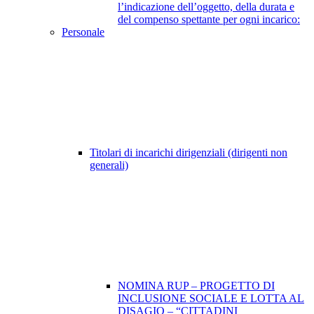
l’indicazione dell’oggetto, della durata e
del compenso spettante per ogni incarico:
Personale
Titolari di incarichi dirigenziali (dirigenti non
generali)
NOMINA RUP – PROGETTO DI
INCLUSIONE SOCIALE E LOTTA AL
DISAGIO – “CITTADINI