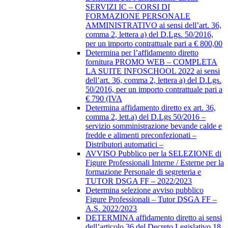
SERVIZI IC – CORSI DI
FORMAZIONE PERSONALE
AMMINISTRATIVO ai sensi dell’art. 36,
comma 2, lettera a) del D.Lgs. 50/2016,
per un importo contrattuale pari a € 800,00
Determina per l’affidamento diretto
fornitura PROMO WEB – COMPLETA
LA SUITE INFOSCHOOL 2022 ai sensi
dell’art. 36, comma 2, lettera a) del D.Lgs.
50/2016, per un importo contrattuale pari a
€ 790 (IVA
Determina affidamento diretto ex art. 36,
comma 2, lett.a) del D.Lgs 50/2016 –
servizio somministrazione bevande calde e
fredde e alimenti preconfezionati –
Distributori automatici –
AVVISO Pubblico per la SELEZIONE di
Figure Professionali Interne / Esterne per la
formazione Personale di segreteria e
TUTOR DSGA FF – 2022/2023
Determina selezione avviso pubblico
Figure Professionali – Tutor DSGA FF –
A.S. 2022/2023
DETERMINA affidamento diretto ai sensi
dell’articolo 36 del Decreto Legislativo 18