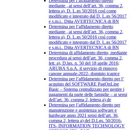
Determina per l’affidamento diretto
mediante , ai sensi dell’art. 36, comma 2,
lettera a), D. L.gs 50/2016 così come
modificato e integrato dal D. L.gs 56/2017
e s.m.i.. Ditta AVERTECNICA di BN
Determina per l’affidamento diretto
mediante , ai sensi dell’art. 36, comma 2,
lettera a), D. L.gs 50/2016 così come
modificato e integrato dal D. L.gs 56/2017
e s.m.i.. Ditta AVERTECNICA di BN
Determina di affidamento diretto, mediante
procedura ai sensi dell’art. 36, comma 2,
lett. a), D.lgs. n. 50 del 18 aprile 2016;
ARUBA S.p.A. il servizio di rinnovo
canone annuale-2022- dominio icapice
Determina per l’affidamento diretto per l’
acquisto del SOFTWARE PagOnLine
Basic – Sistema centralizzato per gestire i
pagamenti da parte delle famiglie – ai sensi
dell’art. 36, comma 2, lettera a) de
Determina per l’affidamento diretto per
manutenzione e assistenza software e
hardware anno 2021 sensi dell’art. 36,
comma 2, lettera a) del D.Lgs. 50/2016-
ITS- INFORMATION TECHNOLOGY