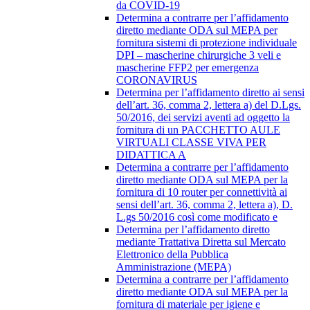
da COVID-19
Determina a contrarre per l’affidamento
diretto mediante ODA sul MEPA per
fornitura sistemi di protezione individuale
DPI – mascherine chirurgiche 3 veli e
mascherine FFP2 per emergenza
CORONAVIRUS
Determina per l’affidamento diretto ai sensi
dell’art. 36, comma 2, lettera a) del D.Lgs.
50/2016, dei servizi aventi ad oggetto la
fornitura di un PACCHETTO AULE
VIRTUALI CLASSE VIVA PER
DIDATTICA A
Determina a contrarre per l’affidamento
diretto mediante ODA sul MEPA per la
fornitura di 10 router per connettività ai
sensi dell’art. 36, comma 2, lettera a), D.
L.gs 50/2016 così come modificato e
Determina per l’affidamento diretto
mediante Trattativa Diretta sul Mercato
Elettronico della Pubblica
Amministrazione (MEPA)
Determina a contrarre per l’affidamento
diretto mediante ODA sul MEPA per la
fornitura di materiale per igiene e