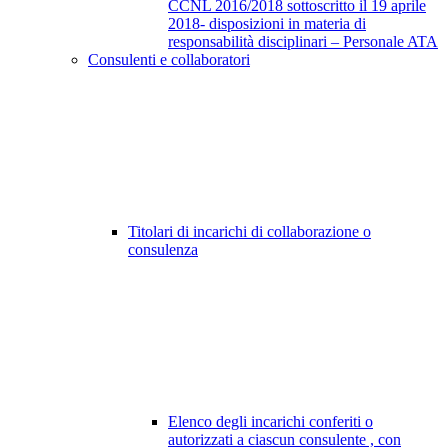
CCNL 2016/2018 sottoscritto il 19 aprile
2018- disposizioni in materia di
responsabilità disciplinari – Personale ATA
Consulenti e collaboratori
Titolari di incarichi di collaborazione o
consulenza
Elenco degli incarichi conferiti o
autorizzati a ciascun consulente , con