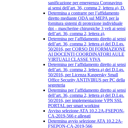
sanificazione per emergenza Coronavirus
ai sensi dell’art. 36, comma 2, lettera a), D.
Determina a contrarre per l’affidamento
diretto mediante ODA sul MEPA per la
fornitura sistemi di protezione individuale
dpi – mascherine chirurgiche 3 veli ai sensi
dell’art. 36, comma 2, lettera a),
Determina per l’affidamento diretto ai sensi
dell’art. 36, comma 2, lettera a) del D.Lgs.
50/2016, per CORSO DI FORMAZIONE
AI DOCENTI COORDINATORI AULE
VIRTUALI CLASSE VIVA
Determina per l’affidamento diretto ai sensi
dell’art. 36, comma 2, lettera a) del D.Lgs.
50/2016, per Licenza Kaspersky Small
Office Security ANTIVIRUS per PC della
segreteria
Determina per l’affidamento diretto ai sensi
dell’art. 36, comma 2, lettera a) del D.Lgs.
50/2016, per implementazione VPN SSL
PORTAL per smart working
Avviso selezione ATA 10.2.2A-FSEPON-
CA-2019-566 e allegati
Determina avvio selezione ATA 10.2.2A-
FSEPON-CA-2019-566