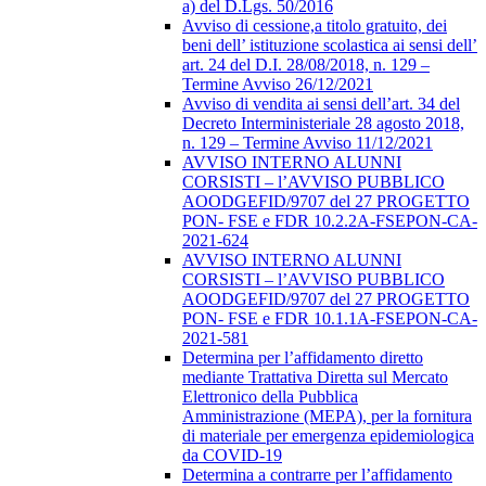
a) del D.Lgs. 50/2016
Avviso di cessione,a titolo gratuito, dei
beni dell’ istituzione scolastica ai sensi dell’
art. 24 del D.I. 28/08/2018, n. 129 –
Termine Avviso 26/12/2021
Avviso di vendita ai sensi dell’art. 34 del
Decreto Interministeriale 28 agosto 2018,
n. 129 – Termine Avviso 11/12/2021
AVVISO INTERNO ALUNNI
CORSISTI – l’AVVISO PUBBLICO
AOODGEFID/9707 del 27 PROGETTO
PON- FSE e FDR 10.2.2A-FSEPON-CA-
2021-624
AVVISO INTERNO ALUNNI
CORSISTI – l’AVVISO PUBBLICO
AOODGEFID/9707 del 27 PROGETTO
PON- FSE e FDR 10.1.1A-FSEPON-CA-
2021-581
Determina per l’affidamento diretto
mediante Trattativa Diretta sul Mercato
Elettronico della Pubblica
Amministrazione (MEPA), per la fornitura
di materiale per emergenza epidemiologica
da COVID-19
Determina a contrarre per l’affidamento