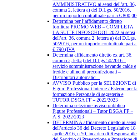
AMMINISTRATIVO ai sensi dell’art. 36,
comma 2, lettera a) del D.Lgs. 50/2016,
per un importo contrattuale pari a € 800,00
Determina per l’affidamento diretto
fornitura PROMO WEB – COMPLETA
LA SUITE INFOSCHOOL 2022 ai sensi
dell’art. 36, comma 2, lettera a) del D.Lgs.
50/2016, per un importo contrattuale pari a
€ 790 (IVA
Determina affidamento diretto ex art. 36,
comma 2, lett.a) del D.Lgs 50/2016 –
servizio somministrazione bevande calde e
fredde e alimenti preconfezionati –
Distributori automatici –
AVVISO Pubblico per la SELEZIONE di
Figure Professionali Interne / Esterne per la
formazione Personale di segreteria e
TUTOR DSGA FF – 2022/2023
Determina selezione avviso pubblico
Figure Professionali – Tutor DSGA FF –
A.S. 2022/2023
DETERMINA affidamento diretto ai sensi
dell’articolo 36 del Decreto Legislativo 18
aprile 2016, n.50, incarico di Responsabile
del Servizio di Prevenzione e Protezione di