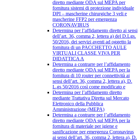
diretto mediante ODA sul MEPA per
fornitura sistemi di protezione individuale
DPI – mascherine chirurgiche 3 veli e
mascherine FFP2 per emergenza
CORONAVIRUS
Determina per l’affidamento diretto ai sensi
dell’art. 36, comma 2, lettera a) del D.Lgs.
50/2016, dei servizi aventi ad oggetto la
fornitura di un PACCHETTO AULE
VIRTUALI CLASSE VIVA PER
DIDATTICA A
Determina a contrarre per l’affidamento
diretto mediante ODA sul MEPA per la
fornitura di 10 router per connettività ai
sensi dell’art. 36, comma 2, lettera a), D.
L.gs 50/2016 così come modificato e
Determina per l’affidamento diretto
mediante Trattativa Diretta sul Mercato
Elettronico della Pubblica
Amministrazione (MEPA)
Determina a contrarre per l’affidamento
diretto mediante ODA sul MEPA per la
fornitura di materiale per igiene e
sanificazione per emergenza Coronavirus
ai sensi dell’art. 36, comma 2, lettera a), D.