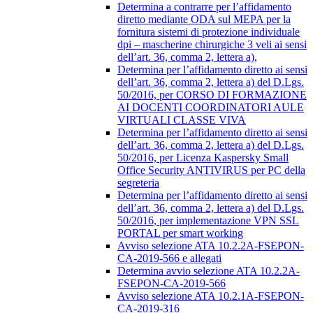
Determina a contrarre per l’affidamento
diretto mediante ODA sul MEPA per la
fornitura sistemi di protezione individuale
dpi – mascherine chirurgiche 3 veli ai sensi
dell’art. 36, comma 2, lettera a),
Determina per l’affidamento diretto ai sensi
dell’art. 36, comma 2, lettera a) del D.Lgs.
50/2016, per CORSO DI FORMAZIONE
AI DOCENTI COORDINATORI AULE
VIRTUALI CLASSE VIVA
Determina per l’affidamento diretto ai sensi
dell’art. 36, comma 2, lettera a) del D.Lgs.
50/2016, per Licenza Kaspersky Small
Office Security ANTIVIRUS per PC della
segreteria
Determina per l’affidamento diretto ai sensi
dell’art. 36, comma 2, lettera a) del D.Lgs.
50/2016, per implementazione VPN SSL
PORTAL per smart working
Avviso selezione ATA 10.2.2A-FSEPON-
CA-2019-566 e allegati
Determina avvio selezione ATA 10.2.2A-
FSEPON-CA-2019-566
Avviso selezione ATA 10.2.1A-FSEPON-
CA-2019-316