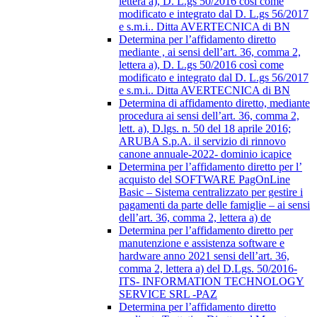
lettera a), D. L.gs 50/2016 così come
modificato e integrato dal D. L.gs 56/2017
e s.m.i.. Ditta AVERTECNICA di BN
Determina per l’affidamento diretto
mediante , ai sensi dell’art. 36, comma 2,
lettera a), D. L.gs 50/2016 così come
modificato e integrato dal D. L.gs 56/2017
e s.m.i.. Ditta AVERTECNICA di BN
Determina di affidamento diretto, mediante
procedura ai sensi dell’art. 36, comma 2,
lett. a), D.lgs. n. 50 del 18 aprile 2016;
ARUBA S.p.A. il servizio di rinnovo
canone annuale-2022- dominio icapice
Determina per l’affidamento diretto per l’
acquisto del SOFTWARE PagOnLine
Basic – Sistema centralizzato per gestire i
pagamenti da parte delle famiglie – ai sensi
dell’art. 36, comma 2, lettera a) de
Determina per l’affidamento diretto per
manutenzione e assistenza software e
hardware anno 2021 sensi dell’art. 36,
comma 2, lettera a) del D.Lgs. 50/2016-
ITS- INFORMATION TECHNOLOGY
SERVICE SRL -PAZ
Determina per l’affidamento diretto