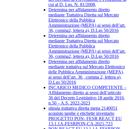
cui al D. Lgs. N. 81/2008,
Determina per affidamento diretto
mediante Trattativa Diretta sul Mercato
Elettronico della Pubblica
Amministrazione (MEPA) ai sensi dell’art.
36, comma2, lettera a), D.Lgs 50/2016
Determina per affidamento diretto
mediante Trattativa Diretta sul Mercato
Elettronico della Pubblica
Amministrazione (MEPA) ai sensi dell’art.
36, comma2, lettera a), D.Lgs 50/2016
Determina per affidamento diretto
mediante trattativa sul Mercato Elettronico
delle Pubblica Amministrazione (MEPA),
ai sensi dell’art. 36 , comma 2, lettera a),
D.Lgs 50/2016
INCARICO MEDICO COMPETENTE –
Affidamento diretto ai sensi dell’articolo
36 del Decreto Legislativo 18 aprile 2016,
n.50 – A.S. 2022-2023
stipula trattativa diretta mepa 2140051
acquisto targhe e etichette inventario
PROGETTO PON- FESR REACT EU
13.1.1A-FESRPON-CA-2021-723
PON REACT EU 13.1.1A-FESRPON-