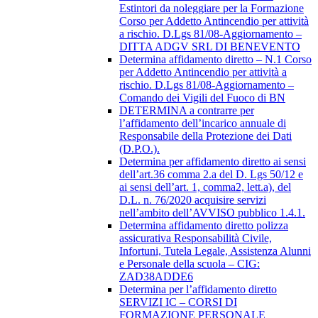
Estintori da noleggiare per la Formazione
Corso per Addetto Antincendio per attività
a rischio. D.Lgs 81/08-Aggiornamento –
DITTA ADGV SRL DI BENEVENTO
Determina affidamento diretto – N.1 Corso
per Addetto Antincendio per attività a
rischio. D.Lgs 81/08-Aggiornamento –
Comando dei Vigili del Fuoco di BN
DETERMINA a contrarre per
l’affidamento dell’incarico annuale di
Responsabile della Protezione dei Dati
(D.P.O.).
Determina per affidamento diretto ai sensi
dell’art.36 comma 2.a del D. Lgs 50/12 e
ai sensi dell’art. 1, comma2, lett.a), del
D.L. n. 76/2020 acquisire servizi
nell’ambito dell’AVVISO pubblico 1.4.1.
Determina affidamento diretto polizza
assicurativa Responsabilità Civile,
Infortuni, Tutela Legale, Assistenza Alunni
e Personale della scuola – CIG:
ZAD38ADDE6
Determina per l’affidamento diretto
SERVIZI IC – CORSI DI
FORMAZIONE PERSONALE