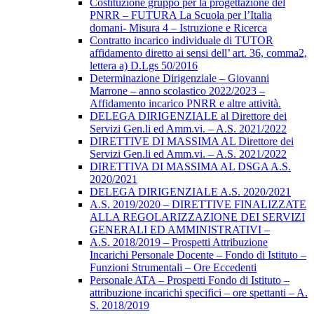
Costituzione gruppo per la progettazione del
PNRR – FUTURA La Scuola per l’Italia
domani- Misura 4 – Istruzione e Ricerca
Contratto incarico individuale di TUTOR
affidamento diretto ai sensi dell’ art. 36, comma2,
lettera a) D.Lgs 50/2016
Determinazione Dirigenziale – Giovanni
Marrone – anno scolastico 2022/2023 –
Affidamento incarico PNRR e altre attività.
DELEGA DIRIGENZIALE al Direttore dei
Servizi Gen.li ed Amm.vi. – A.S. 2021/2022
DIRETTIVE DI MASSIMA AL Direttore dei
Servizi Gen.li ed Amm.vi. – A.S. 2021/2022
DIRETTIVA DI MASSIMA AL DSGA A.S.
2020/2021
DELEGA DIRIGENZIALE A.S. 2020/2021
A.S. 2019/2020 – DIRETTIVE FINALIZZATE
ALLA REGOLARIZZAZIONE DEI SERVIZI
GENERALI ED AMMINISTRATIVI –
A.S. 2018/2019 – Prospetti Attribuzione
Incarichi Personale Docente – Fondo di Istituto –
Funzioni Strumentali – Ore Eccedenti
Personale ATA – Prospetti Fondo di Istituto –
attribuzione incarichi specifici – ore spettanti – A.
S. 2018/2019