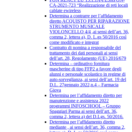
CA-2021-723 “Realizzazione di reti locali
cablate ewireless
Determina a contrarre per l’affidamento
diretto ACQUISTO PER RIPARAZIONE
STRUMENTO MUSICALE
VIOLONCELLO 4/4 ,ai sensi dell’art. 36,
comma 2, lettera a), D. L.gs 50/2016 così
come modificato e integrat
Contratto di nomina a responsabile del
trattamento dei dati personali ai sensi
dell’art. 28, Regolamento (UE) 2016/679
Determina – ordinativo fornitura
mascherine di tipo FFP2 a favore degli
alunni e personale scolastico in regime di
auto-sorveglianza, ai sensi dell’art. 19 del
D.L. 27gennaio 2022,n.4 – Farmacia
Giova
Determina per l’affidamento diretto per
manutenzione e assistenza 2022
programmi INFOSCHOOL – Gruppo
Spaggiari Parma ai sensi dell’art. 36,
comma 2, lettera a) del D.Lgs. 50/2016.
Determina per l’affidamento diretto
mediante , ai sensi dell’art. 36, comma 2,