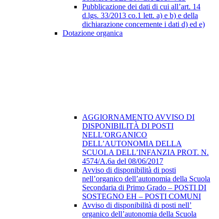
Pubblicazione dei dati di cui all’art. 14
d.lgs. 33/2013 co.1 lett. a) e b) e della
dichiarazione concernente i dati d) ed e)
Dotazione organica
AGGIORNAMENTO AVVISO DI
DISPONIBILITÀ DI POSTI
NELL’ORGANICO
DELL’AUTONOMIA DELLA
SCUOLA DELL’INFANZIA PROT. N.
4574/A.6a del 08/06/2017
Avviso di disponibilità di posti
nell’organico dell’autonomia della Scuola
Secondaria di Primo Grado – POSTI DI
SOSTEGNO EH – POSTI COMUNI
Avviso di disponibilità di posti nell’
organico dell’autonomia della Scuola