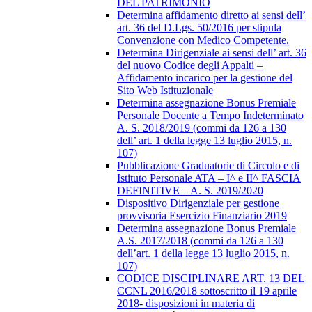
DEL PATRIMONIO
Determina affidamento diretto ai sensi dell’
art. 36 del D.Lgs. 50/2016 per stipula
Convenzione con Medico Competente.
Determina Dirigenziale ai sensi dell’ art. 36
del nuovo Codice degli Appalti –
Affidamento incarico per la gestione del
Sito Web Istituzionale
Determina assegnazione Bonus Premiale
Personale Docente a Tempo Indeterminato
A. S. 2018/2019 (commi da 126 a 130
dell’ art. 1 della legge 13 luglio 2015, n.
107)
Pubblicazione Graduatorie di Circolo e di
Istituto Personale ATA – I^ e II^ FASCIA
DEFINITIVE – A. S. 2019/2020
Dispositivo Dirigenziale per gestione
provvisoria Esercizio Finanziario 2019
Determina assegnazione Bonus Premiale
A.S. 2017/2018 (commi da 126 a 130
dell’art. 1 della legge 13 luglio 2015, n.
107)
CODICE DISCIPLINARE ART. 13 DEL
CCNL 2016/2018 sottoscritto il 19 aprile
2018- disposizioni in materia di