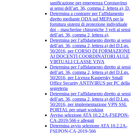
sanificazione per emergenza Coronavirus
ai sensi dell’art. 36, comma 2, lettera a), D.
Determina a contrarre per l’affidamento
diretto mediante ODA sul MEPA per la
fornitura sistemi di protezione individuale
dpi – mascherine chirurgiche 3 veli ai sensi
dell’art. 36, comma 2, lettera a),
Determina per l’affidamento diretto ai sensi
dell’art. 36, comma 2, lettera a) del D.Lgs.
50/2016, per CORSO DI FORMAZIONE
AI DOCENTI COORDINATORI AULE
VIRTUALI CLASSE VIVA
Determina per l’affidamento diretto ai sensi
dell’art. 36, comma 2, lettera a) del D.Lgs.
50/2016, per Licenza Kaspersky Small
Office Security ANTIVIRUS per PC della
segreteria
Determina per l’affidamento diretto ai sensi
dell’art. 36, comma 2, lettera a) del D.Lgs.
50/2016, per implementazione VPN SSL
PORTAL per smart working
Avviso selezione ATA 10.2.2A-FSEPON-
CA-2019-566 e allegati
Determina avvio selezione ATA 10.2.2A-
FSEPON-CA-2019-566