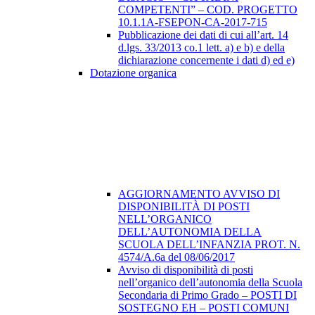
COMPETENTI” – COD. PROGETTO
10.1.1A-FSEPON-CA-2017-715
Pubblicazione dei dati di cui all’art. 14
d.lgs. 33/2013 co.1 lett. a) e b) e della
dichiarazione concernente i dati d) ed e)
Dotazione organica
AGGIORNAMENTO AVVISO DI
DISPONIBILITÀ DI POSTI
NELL’ORGANICO
DELL’AUTONOMIA DELLA
SCUOLA DELL’INFANZIA PROT. N.
4574/A.6a del 08/06/2017
Avviso di disponibilità di posti
nell’organico dell’autonomia della Scuola
Secondaria di Primo Grado – POSTI DI
SOSTEGNO EH – POSTI COMUNI