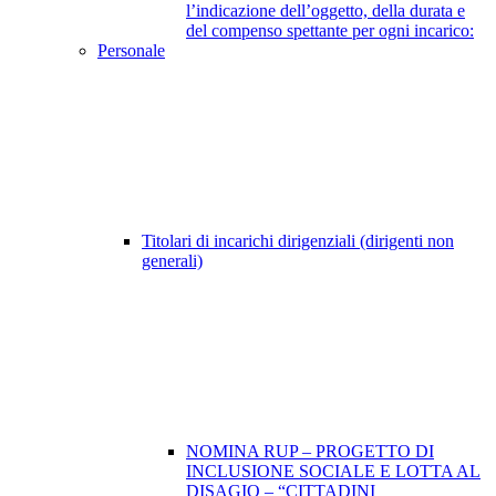
l’indicazione dell’oggetto, della durata e
del compenso spettante per ogni incarico:
Personale
Titolari di incarichi dirigenziali (dirigenti non
generali)
NOMINA RUP – PROGETTO DI
INCLUSIONE SOCIALE E LOTTA AL
DISAGIO – “CITTADINI