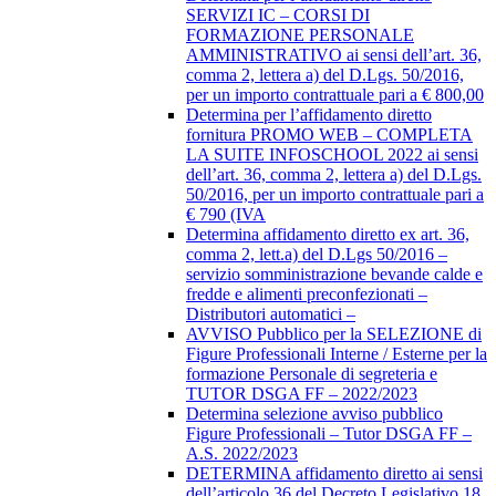
SERVIZI IC – CORSI DI
FORMAZIONE PERSONALE
AMMINISTRATIVO ai sensi dell’art. 36,
comma 2, lettera a) del D.Lgs. 50/2016,
per un importo contrattuale pari a € 800,00
Determina per l’affidamento diretto
fornitura PROMO WEB – COMPLETA
LA SUITE INFOSCHOOL 2022 ai sensi
dell’art. 36, comma 2, lettera a) del D.Lgs.
50/2016, per un importo contrattuale pari a
€ 790 (IVA
Determina affidamento diretto ex art. 36,
comma 2, lett.a) del D.Lgs 50/2016 –
servizio somministrazione bevande calde e
fredde e alimenti preconfezionati –
Distributori automatici –
AVVISO Pubblico per la SELEZIONE di
Figure Professionali Interne / Esterne per la
formazione Personale di segreteria e
TUTOR DSGA FF – 2022/2023
Determina selezione avviso pubblico
Figure Professionali – Tutor DSGA FF –
A.S. 2022/2023
DETERMINA affidamento diretto ai sensi
dell’articolo 36 del Decreto Legislativo 18