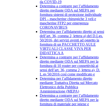
da COVID-19
Determina a contrarre per l’affidamento
diretto mediante ODA sul MEPA per
fornitura sistemi di protezione individuale
DPI – mascherine chirurgiche 3 veli e
mascherine FFP2 per emergenza
CORONAVIRUS
Determina per l’affidamento diretto ai sensi
dell’art. 36, comma 2, lettera a) del D.Lgs.
50/2016, dei servizi aventi ad oggetto la
fornitura di un PACCHETTO AULE
VIRTUALI CLASSE VIVA PER
DIDATTICA A
Determina a contrarre per l’affidamento
diretto mediante ODA sul MEPA per la
fornitura di 10 router per connettività ai
sensi dell’art. 36, comma 2, lettera a), D.
L.gs 50/2016 così come modificato e
Determina per l’affidamento diretto
mediante Trattativa Diretta sul Mercato
Elettronico della Pubblica
Amministrazione (MEPA)
Determina a contrarre per l’affidamento
diretto mediante ODA sul MEPA per la
fornitura di materiale per igiene e