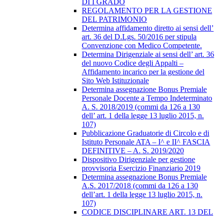
DI I GRADO
REGOLAMENTO PER LA GESTIONE
DEL PATRIMONIO
Determina affidamento diretto ai sensi dell’
art. 36 del D.Lgs. 50/2016 per stipula
Convenzione con Medico Competente.
Determina Dirigenziale ai sensi dell’ art. 36
del nuovo Codice degli Appalti –
Affidamento incarico per la gestione del
Sito Web Istituzionale
Determina assegnazione Bonus Premiale
Personale Docente a Tempo Indeterminato
A. S. 2018/2019 (commi da 126 a 130
dell’ art. 1 della legge 13 luglio 2015, n.
107)
Pubblicazione Graduatorie di Circolo e di
Istituto Personale ATA – I^ e II^ FASCIA
DEFINITIVE – A. S. 2019/2020
Dispositivo Dirigenziale per gestione
provvisoria Esercizio Finanziario 2019
Determina assegnazione Bonus Premiale
A.S. 2017/2018 (commi da 126 a 130
dell’art. 1 della legge 13 luglio 2015, n.
107)
CODICE DISCIPLINARE ART. 13 DEL