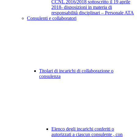
CCNL 2016/2018 sottoscritto il 19 aprile
2018- disposizioni in materia di
responsabilità disciplinari – Personale ATA
Consulenti e collaboratori
Titolari di incarichi di collaborazione o
consulenza
Elenco degli incarichi conferiti o
autorizzati a ciascun consulente , con