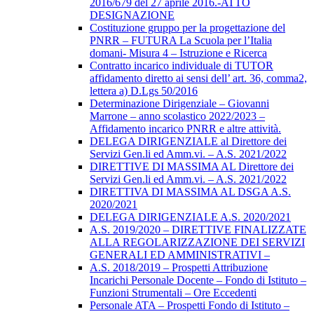
2016/679 del 27 aprile 2016.-ATTO
DESIGNAZIONE
Costituzione gruppo per la progettazione del
PNRR – FUTURA La Scuola per l’Italia
domani- Misura 4 – Istruzione e Ricerca
Contratto incarico individuale di TUTOR
affidamento diretto ai sensi dell’ art. 36, comma2,
lettera a) D.Lgs 50/2016
Determinazione Dirigenziale – Giovanni
Marrone – anno scolastico 2022/2023 –
Affidamento incarico PNRR e altre attività.
DELEGA DIRIGENZIALE al Direttore dei
Servizi Gen.li ed Amm.vi. – A.S. 2021/2022
DIRETTIVE DI MASSIMA AL Direttore dei
Servizi Gen.li ed Amm.vi. – A.S. 2021/2022
DIRETTIVA DI MASSIMA AL DSGA A.S.
2020/2021
DELEGA DIRIGENZIALE A.S. 2020/2021
A.S. 2019/2020 – DIRETTIVE FINALIZZATE
ALLA REGOLARIZZAZIONE DEI SERVIZI
GENERALI ED AMMINISTRATIVI –
A.S. 2018/2019 – Prospetti Attribuzione
Incarichi Personale Docente – Fondo di Istituto –
Funzioni Strumentali – Ore Eccedenti
Personale ATA – Prospetti Fondo di Istituto –