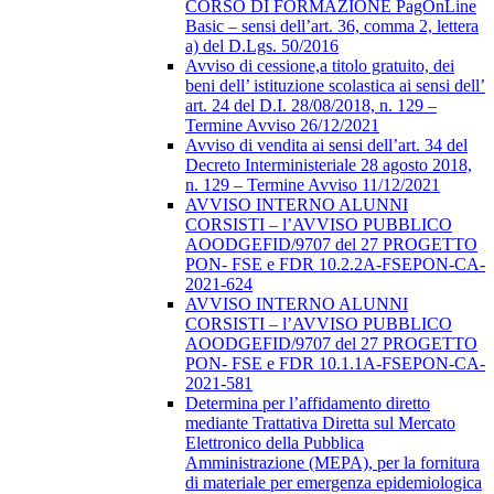
CORSO DI FORMAZIONE PagOnLine
Basic – sensi dell’art. 36, comma 2, lettera
a) del D.Lgs. 50/2016
Avviso di cessione,a titolo gratuito, dei
beni dell’ istituzione scolastica ai sensi dell’
art. 24 del D.I. 28/08/2018, n. 129 –
Termine Avviso 26/12/2021
Avviso di vendita ai sensi dell’art. 34 del
Decreto Interministeriale 28 agosto 2018,
n. 129 – Termine Avviso 11/12/2021
AVVISO INTERNO ALUNNI
CORSISTI – l’AVVISO PUBBLICO
AOODGEFID/9707 del 27 PROGETTO
PON- FSE e FDR 10.2.2A-FSEPON-CA-
2021-624
AVVISO INTERNO ALUNNI
CORSISTI – l’AVVISO PUBBLICO
AOODGEFID/9707 del 27 PROGETTO
PON- FSE e FDR 10.1.1A-FSEPON-CA-
2021-581
Determina per l’affidamento diretto
mediante Trattativa Diretta sul Mercato
Elettronico della Pubblica
Amministrazione (MEPA), per la fornitura
di materiale per emergenza epidemiologica