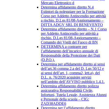
Mercato Elettronico d
Determina affidamento diretto N.4
Estintori da noleggiare per la Formazione
Corso per Addetto Antincendio per attività
a rischio. D.Lgs 81/08-Aggiornamento –
DITTA ADGV SRL DI BENEVENTO
Determina affidamento diretto – N.1 Corso
per Addetto Antincendio per attività a
rischio. D.Lgs 81/08-Aggiornamento –
Comando dei Vigili del Fuoco di BN
DETERMINA a contrarre per
l’affidamento dell’incarico annuale di
Responsabile della Protezione dei Dati
(D.P.O.).
Determina per affidamento diretto ai sensi
dell’art.36 comma 2.a del D. Lgs 50/12 e
ai sensi dell’art. 1, comma2, lett.a), del
D.L. n. 76/2020 acquisire servizi
nell’ambito dell’AVVISO pubblico 1.4.1.
Determina affidamento diretto polizza
assicurativa Responsabilità Civile,
Infortuni, Tutela Legale, Assistenza Alunni
e Personale della scuola – CIG:
ZAD38ADDE6
Determina per l’affidamento diretto