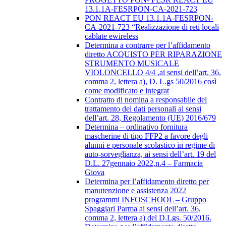
13.1.1A-FESRPON-CA-2021-723
PON REACT EU 13.1.1A-FESRPON-
CA-2021-723 “Realizzazione di reti locali
cablate ewireless
Determina a contrarre per l’affidamento
diretto ACQUISTO PER RIPARAZIONE
STRUMENTO MUSICALE
VIOLONCELLO 4/4 ,ai sensi dell’art. 36,
comma 2, lettera a), D. L.gs 50/2016 così
come modificato e integrat
Contratto di nomina a responsabile del
trattamento dei dati personali ai sensi
dell’art. 28, Regolamento (UE) 2016/679
Determina – ordinativo fornitura
mascherine di tipo FFP2 a favore degli
alunni e personale scolastico in regime di
auto-sorveglianza, ai sensi dell’art. 19 del
D.L. 27gennaio 2022,n.4 – Farmacia
Giova
Determina per l’affidamento diretto per
manutenzione e assistenza 2022
programmi INFOSCHOOL – Gruppo
Spaggiari Parma ai sensi dell’art. 36,
comma 2, lettera a) del D.Lgs. 50/2016.