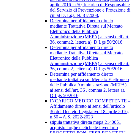
aprile 2016, n.50, incarico di Responsabile
del Servizio di Prevenzione e Protezione di
cui al D. Lgs. N. 81/2008,
Determina per affidamento diretto
mediante Trattativa Diretta sul Mercato
Elettronico della Pubblica
Amministrazione (MEPA) ai sensi dell’art.
36, comma2, lettera a), D.Lgs 50/2016
Determina per affidamento diretto
mediante Trattativa Diretta sul Mercato
Elettronico della Pubblica
Amministrazione (MEPA) ai sensi dell’art.
36, comma2, lettera a), D.Lgs 50/2016
Determina per affidamento diretto
mediante trattativa sul Mercato Elettronico
delle Pubblica Amministrazione (MEPA),
ai sensi dell’art. 36 , comma 2, lettera a),
D.Lgs 50/2016
INCARICO MEDICO COMPETENTE –
Affidamento diretto ai sensi dell’articolo
36 del Decreto Legislativo 18 aprile 2016,
n.50 – A.S. 2022-2023
stipula trattativa diretta mepa 2140051
acquisto targhe e etichette inventario
PROGETTO PON- FESR REACT EU