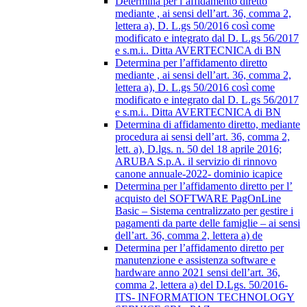
Determina per l’affidamento diretto
mediante , ai sensi dell’art. 36, comma 2,
lettera a), D. L.gs 50/2016 così come
modificato e integrato dal D. L.gs 56/2017
e s.m.i.. Ditta AVERTECNICA di BN
Determina per l’affidamento diretto
mediante , ai sensi dell’art. 36, comma 2,
lettera a), D. L.gs 50/2016 così come
modificato e integrato dal D. L.gs 56/2017
e s.m.i.. Ditta AVERTECNICA di BN
Determina di affidamento diretto, mediante
procedura ai sensi dell’art. 36, comma 2,
lett. a), D.lgs. n. 50 del 18 aprile 2016;
ARUBA S.p.A. il servizio di rinnovo
canone annuale-2022- dominio icapice
Determina per l’affidamento diretto per l’
acquisto del SOFTWARE PagOnLine
Basic – Sistema centralizzato per gestire i
pagamenti da parte delle famiglie – ai sensi
dell’art. 36, comma 2, lettera a) de
Determina per l’affidamento diretto per
manutenzione e assistenza software e
hardware anno 2021 sensi dell’art. 36,
comma 2, lettera a) del D.Lgs. 50/2016-
ITS- INFORMATION TECHNOLOGY