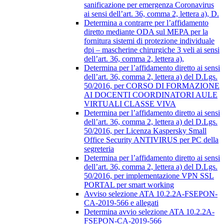
sanificazione per emergenza Coronavirus
ai sensi dell’art. 36, comma 2, lettera a), D.
Determina a contrarre per l’affidamento
diretto mediante ODA sul MEPA per la
fornitura sistemi di protezione individuale
dpi – mascherine chirurgiche 3 veli ai sensi
dell’art. 36, comma 2, lettera a),
Determina per l’affidamento diretto ai sensi
dell’art. 36, comma 2, lettera a) del D.Lgs.
50/2016, per CORSO DI FORMAZIONE
AI DOCENTI COORDINATORI AULE
VIRTUALI CLASSE VIVA
Determina per l’affidamento diretto ai sensi
dell’art. 36, comma 2, lettera a) del D.Lgs.
50/2016, per Licenza Kaspersky Small
Office Security ANTIVIRUS per PC della
segreteria
Determina per l’affidamento diretto ai sensi
dell’art. 36, comma 2, lettera a) del D.Lgs.
50/2016, per implementazione VPN SSL
PORTAL per smart working
Avviso selezione ATA 10.2.2A-FSEPON-
CA-2019-566 e allegati
Determina avvio selezione ATA 10.2.2A-
FSEPON-CA-2019-566