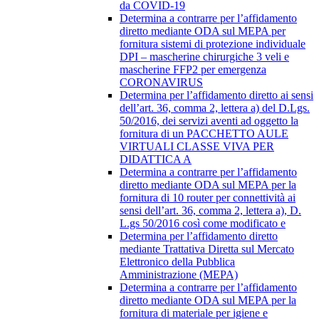
da COVID-19
Determina a contrarre per l’affidamento
diretto mediante ODA sul MEPA per
fornitura sistemi di protezione individuale
DPI – mascherine chirurgiche 3 veli e
mascherine FFP2 per emergenza
CORONAVIRUS
Determina per l’affidamento diretto ai sensi
dell’art. 36, comma 2, lettera a) del D.Lgs.
50/2016, dei servizi aventi ad oggetto la
fornitura di un PACCHETTO AULE
VIRTUALI CLASSE VIVA PER
DIDATTICA A
Determina a contrarre per l’affidamento
diretto mediante ODA sul MEPA per la
fornitura di 10 router per connettività ai
sensi dell’art. 36, comma 2, lettera a), D.
L.gs 50/2016 così come modificato e
Determina per l’affidamento diretto
mediante Trattativa Diretta sul Mercato
Elettronico della Pubblica
Amministrazione (MEPA)
Determina a contrarre per l’affidamento
diretto mediante ODA sul MEPA per la
fornitura di materiale per igiene e