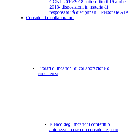
CCNL 2016/2018 sottoscritto il 19 aprile
2018- disposizioni in materia di
responsabilità disciplinari – Personale ATA
Consulenti e collaboratori
Titolari di incarichi di collaborazione o
consulenza
Elenco degli incarichi conferiti o
autorizzati a ciascun consulente , con