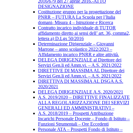
2016/679 del 27 aprile 2016.-ATTO
DESIGNAZIONE
Costituzione gruppo per la progettazione del
PNRR – FUTURA La Scuola per l’Italia
domani- Misura 4 – Istruzione e Ricerca
Contratto incarico individuale di TUTOR
affidamento diretto ai sensi dell’ art. 36, comma2,
lettera a) D.Lgs 50/2016
Determinazione Dirigenziale – Giovanni
Marrone – anno scolastico 2022/2023 –
Affidamento incarico PNRR e altre attività.
DELEGA DIRIGENZIALE al Direttore dei
Servizi Gen.li ed Amm.vi. – A.S. 2021/2022
DIRETTIVE DI MASSIMA AL Direttore dei
Servizi Gen.li ed Amm.vi. – A.S. 2021/2022
DIRETTIVA DI MASSIMA AL DSGA A.S.
2020/2021
DELEGA DIRIGENZIALE A.S. 2020/2021
A.S. 2019/2020 – DIRETTIVE FINALIZZATE
ALLA REGOLARIZZAZIONE DEI SERVIZI
GENERALI ED AMMINISTRATIVI –
A.S. 2018/2019 – Prospetti Attribuzione
Incarichi Personale Docente – Fondo di Istituto –
Funzioni Strumentali – Ore Eccedenti
Personale ATA – Prospetti Fondo di Istituto –