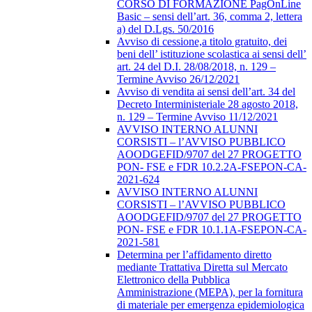
CORSO DI FORMAZIONE PagOnLine
Basic – sensi dell’art. 36, comma 2, lettera
a) del D.Lgs. 50/2016
Avviso di cessione,a titolo gratuito, dei
beni dell’ istituzione scolastica ai sensi dell’
art. 24 del D.I. 28/08/2018, n. 129 –
Termine Avviso 26/12/2021
Avviso di vendita ai sensi dell’art. 34 del
Decreto Interministeriale 28 agosto 2018,
n. 129 – Termine Avviso 11/12/2021
AVVISO INTERNO ALUNNI
CORSISTI – l’AVVISO PUBBLICO
AOODGEFID/9707 del 27 PROGETTO
PON- FSE e FDR 10.2.2A-FSEPON-CA-
2021-624
AVVISO INTERNO ALUNNI
CORSISTI – l’AVVISO PUBBLICO
AOODGEFID/9707 del 27 PROGETTO
PON- FSE e FDR 10.1.1A-FSEPON-CA-
2021-581
Determina per l’affidamento diretto
mediante Trattativa Diretta sul Mercato
Elettronico della Pubblica
Amministrazione (MEPA), per la fornitura
di materiale per emergenza epidemiologica