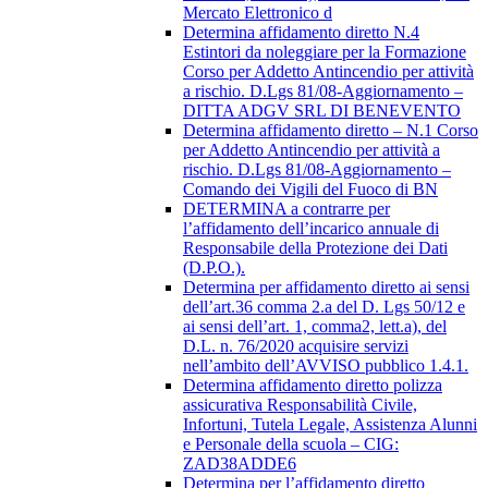
Mercato Elettronico d
Determina affidamento diretto N.4
Estintori da noleggiare per la Formazione
Corso per Addetto Antincendio per attività
a rischio. D.Lgs 81/08-Aggiornamento –
DITTA ADGV SRL DI BENEVENTO
Determina affidamento diretto – N.1 Corso
per Addetto Antincendio per attività a
rischio. D.Lgs 81/08-Aggiornamento –
Comando dei Vigili del Fuoco di BN
DETERMINA a contrarre per
l’affidamento dell’incarico annuale di
Responsabile della Protezione dei Dati
(D.P.O.).
Determina per affidamento diretto ai sensi
dell’art.36 comma 2.a del D. Lgs 50/12 e
ai sensi dell’art. 1, comma2, lett.a), del
D.L. n. 76/2020 acquisire servizi
nell’ambito dell’AVVISO pubblico 1.4.1.
Determina affidamento diretto polizza
assicurativa Responsabilità Civile,
Infortuni, Tutela Legale, Assistenza Alunni
e Personale della scuola – CIG:
ZAD38ADDE6
Determina per l’affidamento diretto