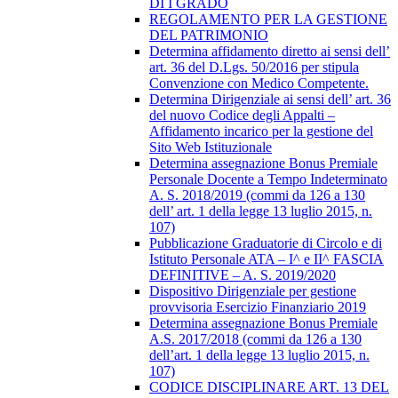
DI I GRADO
REGOLAMENTO PER LA GESTIONE
DEL PATRIMONIO
Determina affidamento diretto ai sensi dell’
art. 36 del D.Lgs. 50/2016 per stipula
Convenzione con Medico Competente.
Determina Dirigenziale ai sensi dell’ art. 36
del nuovo Codice degli Appalti –
Affidamento incarico per la gestione del
Sito Web Istituzionale
Determina assegnazione Bonus Premiale
Personale Docente a Tempo Indeterminato
A. S. 2018/2019 (commi da 126 a 130
dell’ art. 1 della legge 13 luglio 2015, n.
107)
Pubblicazione Graduatorie di Circolo e di
Istituto Personale ATA – I^ e II^ FASCIA
DEFINITIVE – A. S. 2019/2020
Dispositivo Dirigenziale per gestione
provvisoria Esercizio Finanziario 2019
Determina assegnazione Bonus Premiale
A.S. 2017/2018 (commi da 126 a 130
dell’art. 1 della legge 13 luglio 2015, n.
107)
CODICE DISCIPLINARE ART. 13 DEL