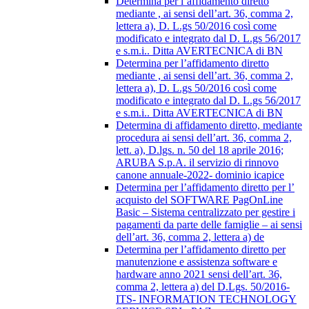
Determina per l’affidamento diretto
mediante , ai sensi dell’art. 36, comma 2,
lettera a), D. L.gs 50/2016 così come
modificato e integrato dal D. L.gs 56/2017
e s.m.i.. Ditta AVERTECNICA di BN
Determina per l’affidamento diretto
mediante , ai sensi dell’art. 36, comma 2,
lettera a), D. L.gs 50/2016 così come
modificato e integrato dal D. L.gs 56/2017
e s.m.i.. Ditta AVERTECNICA di BN
Determina di affidamento diretto, mediante
procedura ai sensi dell’art. 36, comma 2,
lett. a), D.lgs. n. 50 del 18 aprile 2016;
ARUBA S.p.A. il servizio di rinnovo
canone annuale-2022- dominio icapice
Determina per l’affidamento diretto per l’
acquisto del SOFTWARE PagOnLine
Basic – Sistema centralizzato per gestire i
pagamenti da parte delle famiglie – ai sensi
dell’art. 36, comma 2, lettera a) de
Determina per l’affidamento diretto per
manutenzione e assistenza software e
hardware anno 2021 sensi dell’art. 36,
comma 2, lettera a) del D.Lgs. 50/2016-
ITS- INFORMATION TECHNOLOGY