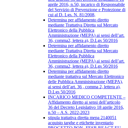
aprile 2016, n.50, incarico di Responsabile
del Servizio di Prevenzione e Protezione di
cui al D. Lgs. N. 81/2008,
Determina per affidamento diretto
mediante Trattativa Diretta sul Mercato
Elettronico della Pubblica
Amministrazione (MEPA) ai sensi dell’art.
36, comma2, lettera a), D.Lgs 50/2016
Determina per affidamento diretto
mediante Trattativa Diretta sul Mercato
Elettronico della Pubblica
Amministrazione (MEPA) ai sensi dell’art.
36, comma2, lettera a), D.Lgs 50/2016
Determina per affidamento diretto
mediante trattativa sul Mercato Elettronico
delle Pubblica Amministrazione (MEPA),
ai sensi dell’art. 36 , comma 2, lettera a),
D.Lgs 50/2016
INCARICO MEDICO COMPETENTE –
Affidamento diretto ai sensi dell’articolo
36 del Decreto Legislativo 18 aprile 2016,
n.50 – A.S. 2022-2023
stipula trattativa diretta mepa 2140051
acquisto targhe e etichette inventario
PROGETTO PON- FESR REACT EU