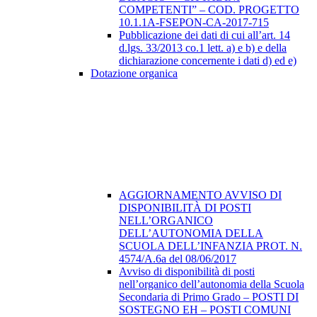
COMPETENTI” – COD. PROGETTO
10.1.1A-FSEPON-CA-2017-715
Pubblicazione dei dati di cui all’art. 14
d.lgs. 33/2013 co.1 lett. a) e b) e della
dichiarazione concernente i dati d) ed e)
Dotazione organica
AGGIORNAMENTO AVVISO DI
DISPONIBILITÀ DI POSTI
NELL’ORGANICO
DELL’AUTONOMIA DELLA
SCUOLA DELL’INFANZIA PROT. N.
4574/A.6a del 08/06/2017
Avviso di disponibilità di posti
nell’organico dell’autonomia della Scuola
Secondaria di Primo Grado – POSTI DI
SOSTEGNO EH – POSTI COMUNI