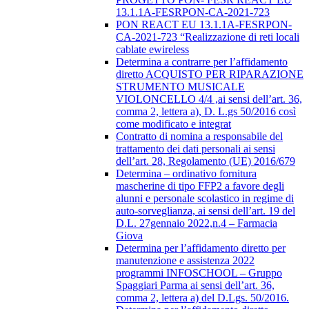
13.1.1A-FESRPON-CA-2021-723
PON REACT EU 13.1.1A-FESRPON-
CA-2021-723 “Realizzazione di reti locali
cablate ewireless
Determina a contrarre per l’affidamento
diretto ACQUISTO PER RIPARAZIONE
STRUMENTO MUSICALE
VIOLONCELLO 4/4 ,ai sensi dell’art. 36,
comma 2, lettera a), D. L.gs 50/2016 così
come modificato e integrat
Contratto di nomina a responsabile del
trattamento dei dati personali ai sensi
dell’art. 28, Regolamento (UE) 2016/679
Determina – ordinativo fornitura
mascherine di tipo FFP2 a favore degli
alunni e personale scolastico in regime di
auto-sorveglianza, ai sensi dell’art. 19 del
D.L. 27gennaio 2022,n.4 – Farmacia
Giova
Determina per l’affidamento diretto per
manutenzione e assistenza 2022
programmi INFOSCHOOL – Gruppo
Spaggiari Parma ai sensi dell’art. 36,
comma 2, lettera a) del D.Lgs. 50/2016.