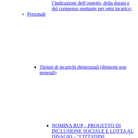
l’indicazione dell’oggetto, della durata e
del compenso spettante per ogni incarico:
Personale
Titolari di incarichi dirigenziali (dirigenti non
generali)
NOMINA RUP – PROGETTO DI
INCLUSIONE SOCIALE E LOTTA AL
DISAGIO – “CITTADINI