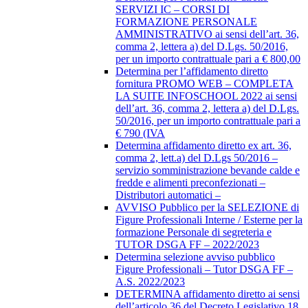
SERVIZI IC – CORSI DI
FORMAZIONE PERSONALE
AMMINISTRATIVO ai sensi dell’art. 36,
comma 2, lettera a) del D.Lgs. 50/2016,
per un importo contrattuale pari a € 800,00
Determina per l’affidamento diretto
fornitura PROMO WEB – COMPLETA
LA SUITE INFOSCHOOL 2022 ai sensi
dell’art. 36, comma 2, lettera a) del D.Lgs.
50/2016, per un importo contrattuale pari a
€ 790 (IVA
Determina affidamento diretto ex art. 36,
comma 2, lett.a) del D.Lgs 50/2016 –
servizio somministrazione bevande calde e
fredde e alimenti preconfezionati –
Distributori automatici –
AVVISO Pubblico per la SELEZIONE di
Figure Professionali Interne / Esterne per la
formazione Personale di segreteria e
TUTOR DSGA FF – 2022/2023
Determina selezione avviso pubblico
Figure Professionali – Tutor DSGA FF –
A.S. 2022/2023
DETERMINA affidamento diretto ai sensi
dell’articolo 36 del Decreto Legislativo 18