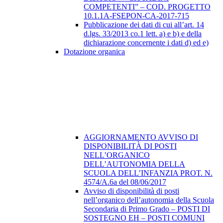
COMPETENTI” – COD. PROGETTO
10.1.1A-FSEPON-CA-2017-715
Pubblicazione dei dati di cui all’art. 14
d.lgs. 33/2013 co.1 lett. a) e b) e della
dichiarazione concernente i dati d) ed e)
Dotazione organica
AGGIORNAMENTO AVVISO DI
DISPONIBILITÀ DI POSTI
NELL’ORGANICO
DELL’AUTONOMIA DELLA
SCUOLA DELL’INFANZIA PROT. N.
4574/A.6a del 08/06/2017
Avviso di disponibilità di posti
nell’organico dell’autonomia della Scuola
Secondaria di Primo Grado – POSTI DI
SOSTEGNO EH – POSTI COMUNI