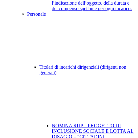
l’indicazione dell’oggetto, della durata e
del compenso spettante per ogni incarico:
Personale
Titolari di incarichi dirigenziali (dirigenti non
generali)
NOMINA RUP – PROGETTO DI
INCLUSIONE SOCIALE E LOTTA AL
DISAGIO – “CITTADINI