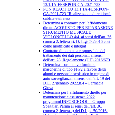
13.1.1A-FESRPON-CA-2021-723
PON REACT EU 13.1.1A-FESRPON-
CA-2021-723 “Realizzazione di reti locali
cablate ewireless
Determina a contrarre per l’affidamento
diretto ACQUISTO PER RIPARAZIONE
STRUMENTO MUSICALE
VIOLONCELLO 4/4 ,ai sensi dell’art. 36,
comma 2, lettera a), D. L.gs 50/2016 così
come modificato e integrat
Contratto di nomina a responsabile del
trattamento dei dati personali ai sensi
dell’art. 28, Regolamento (UE) 2016/679
Determina – ordinativo fornitura
mascherine di tipo FFP2 a favore degli
alunni e personale scolastico in regime di
auto-sorveglianza, ai sensi dell’art. 19 del
D.L. 27gennaio 2022,n.4 – Farmacia
Giova
Determina per l’affidamento diretto per
manutenzione e assistenza 2022
programmi INFOSCHOOL – Gruppo
Spaggiari Parma ai sensi dell’art. 36,
comma 2, lettera a) del D.Lgs. 50/2016.