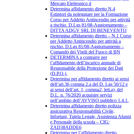
Mercato Elettronico d
Determina affidamento diretto N.4
Estintori da noleggiare per la Formazione
Corso per Addetto Antincendio per attività
a rischio. D.Lgs 81/08-Aggiornamento –
DITTA ADGV SRL DI BENEVENTO
Determina affidamento diretto – N.1 Corso
per Addetto Antincendio per attività a
rischio. D.Lgs 81/08-Aggiornamento –
Comando dei Vigili del Fuoco di BN
DETERMINA a contrarre per
l’affidamento dell’incarico annuale di
Responsabile della Protezione dei Dati
(D.P.O.).
Determina per affidamento diretto ai sensi
dell’art.36 comma 2.a del D. Lgs 50/12 e
ai sensi dell’art. 1, comma2, lett.a), del
D.L. n. 76/2020 acquisire servizi
nell’ambito dell’AVVISO pubblico 1.4.1.
Determina affidamento diretto polizza
assicurativa Responsabilità Civile,
Infortuni, Tutela Legale, Assistenza Alunni
e Personale della scuola – CIG:
ZAD38ADDE6
Determina per l’affidamento diretto