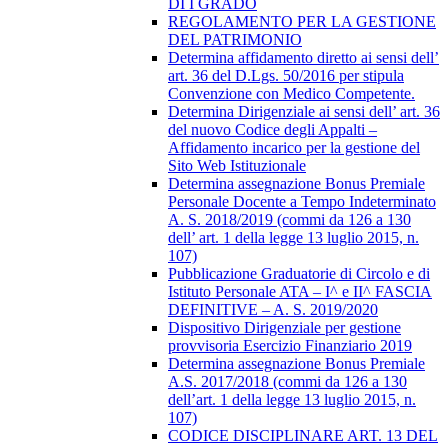
DI I GRADO
REGOLAMENTO PER LA GESTIONE
DEL PATRIMONIO
Determina affidamento diretto ai sensi dell’
art. 36 del D.Lgs. 50/2016 per stipula
Convenzione con Medico Competente.
Determina Dirigenziale ai sensi dell’ art. 36
del nuovo Codice degli Appalti –
Affidamento incarico per la gestione del
Sito Web Istituzionale
Determina assegnazione Bonus Premiale
Personale Docente a Tempo Indeterminato
A. S. 2018/2019 (commi da 126 a 130
dell’ art. 1 della legge 13 luglio 2015, n.
107)
Pubblicazione Graduatorie di Circolo e di
Istituto Personale ATA – I^ e II^ FASCIA
DEFINITIVE – A. S. 2019/2020
Dispositivo Dirigenziale per gestione
provvisoria Esercizio Finanziario 2019
Determina assegnazione Bonus Premiale
A.S. 2017/2018 (commi da 126 a 130
dell’art. 1 della legge 13 luglio 2015, n.
107)
CODICE DISCIPLINARE ART. 13 DEL