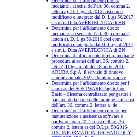
Determina per l’affidamento diretto
mediante , ai sensi dell’art. 36, comma 2,
lettera a), D. L.gs 50/2016 così come
modificato e integrato dal D. L.gs 56/2017
e s.m.i.. Ditta AVERTECNICA di BN
Determina per l’affidamento diretto
mediante , ai sensi dell’art. 36, comma 2,
lettera a), D. L.gs 50/2016 così come
modificato e integrato dal D. L.gs 56/2017
e s.m.i.. Ditta AVERTECNICA di BN
Determina di affidamento diretto, mediante
procedura ai sensi dell’art. 36, comma 2,
lett. a), D.lgs. n. 50 del 18 aprile 2016;
ARUBA S.p.A. il servizio di rinnovo
canone annuale-2022- dominio icapice
Determina per l’affidamento diretto per l’
acquisto del SOFTWARE PagOnLine
Basic – Sistema centralizzato per gestire i
pagamenti da parte delle famiglie – ai sensi
dell’art. 36, comma 2, lettera a) de
Determina per l’affidamento diretto per
manutenzione e assistenza software e
hardware anno 2021 sensi dell’art. 36,
comma 2, lettera a) del D.Lgs. 50/2016-
ITS- INFORMATION TECHNOLOGY