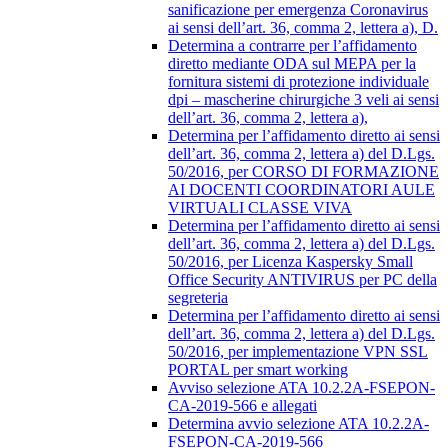
sanificazione per emergenza Coronavirus
ai sensi dell’art. 36, comma 2, lettera a), D.
Determina a contrarre per l’affidamento
diretto mediante ODA sul MEPA per la
fornitura sistemi di protezione individuale
dpi – mascherine chirurgiche 3 veli ai sensi
dell’art. 36, comma 2, lettera a),
Determina per l’affidamento diretto ai sensi
dell’art. 36, comma 2, lettera a) del D.Lgs.
50/2016, per CORSO DI FORMAZIONE
AI DOCENTI COORDINATORI AULE
VIRTUALI CLASSE VIVA
Determina per l’affidamento diretto ai sensi
dell’art. 36, comma 2, lettera a) del D.Lgs.
50/2016, per Licenza Kaspersky Small
Office Security ANTIVIRUS per PC della
segreteria
Determina per l’affidamento diretto ai sensi
dell’art. 36, comma 2, lettera a) del D.Lgs.
50/2016, per implementazione VPN SSL
PORTAL per smart working
Avviso selezione ATA 10.2.2A-FSEPON-
CA-2019-566 e allegati
Determina avvio selezione ATA 10.2.2A-
FSEPON-CA-2019-566