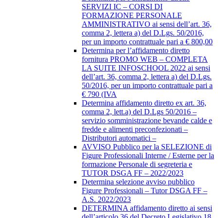
SERVIZI IC – CORSI DI
FORMAZIONE PERSONALE
AMMINISTRATIVO ai sensi dell’art. 36,
comma 2, lettera a) del D.Lgs. 50/2016,
per un importo contrattuale pari a € 800,00
Determina per l’affidamento diretto
fornitura PROMO WEB – COMPLETA
LA SUITE INFOSCHOOL 2022 ai sensi
dell’art. 36, comma 2, lettera a) del D.Lgs.
50/2016, per un importo contrattuale pari a
€ 790 (IVA
Determina affidamento diretto ex art. 36,
comma 2, lett.a) del D.Lgs 50/2016 –
servizio somministrazione bevande calde e
fredde e alimenti preconfezionati –
Distributori automatici –
AVVISO Pubblico per la SELEZIONE di
Figure Professionali Interne / Esterne per la
formazione Personale di segreteria e
TUTOR DSGA FF – 2022/2023
Determina selezione avviso pubblico
Figure Professionali – Tutor DSGA FF –
A.S. 2022/2023
DETERMINA affidamento diretto ai sensi
dell’articolo 36 del Decreto Legislativo 18