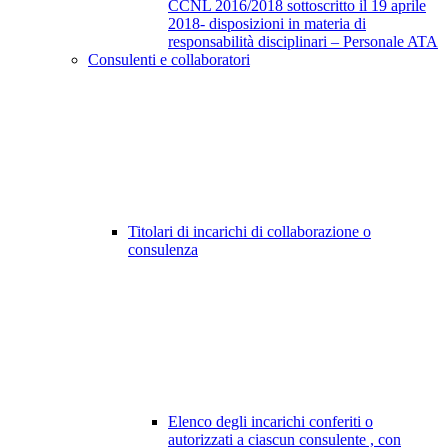
CCNL 2016/2018 sottoscritto il 19 aprile
2018- disposizioni in materia di
responsabilità disciplinari – Personale ATA
Consulenti e collaboratori
Titolari di incarichi di collaborazione o
consulenza
Elenco degli incarichi conferiti o
autorizzati a ciascun consulente , con