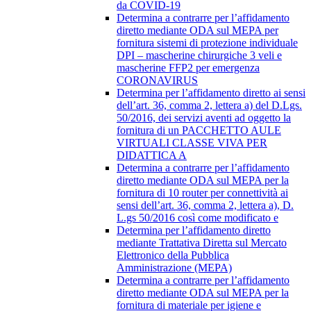
da COVID-19
Determina a contrarre per l’affidamento
diretto mediante ODA sul MEPA per
fornitura sistemi di protezione individuale
DPI – mascherine chirurgiche 3 veli e
mascherine FFP2 per emergenza
CORONAVIRUS
Determina per l’affidamento diretto ai sensi
dell’art. 36, comma 2, lettera a) del D.Lgs.
50/2016, dei servizi aventi ad oggetto la
fornitura di un PACCHETTO AULE
VIRTUALI CLASSE VIVA PER
DIDATTICA A
Determina a contrarre per l’affidamento
diretto mediante ODA sul MEPA per la
fornitura di 10 router per connettività ai
sensi dell’art. 36, comma 2, lettera a), D.
L.gs 50/2016 così come modificato e
Determina per l’affidamento diretto
mediante Trattativa Diretta sul Mercato
Elettronico della Pubblica
Amministrazione (MEPA)
Determina a contrarre per l’affidamento
diretto mediante ODA sul MEPA per la
fornitura di materiale per igiene e