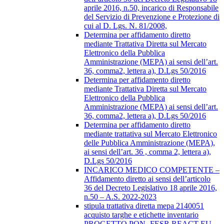
aprile 2016, n.50, incarico di Responsabile
del Servizio di Prevenzione e Protezione di
cui al D. Lgs. N. 81/2008,
Determina per affidamento diretto
mediante Trattativa Diretta sul Mercato
Elettronico della Pubblica
Amministrazione (MEPA) ai sensi dell’art.
36, comma2, lettera a), D.Lgs 50/2016
Determina per affidamento diretto
mediante Trattativa Diretta sul Mercato
Elettronico della Pubblica
Amministrazione (MEPA) ai sensi dell’art.
36, comma2, lettera a), D.Lgs 50/2016
Determina per affidamento diretto
mediante trattativa sul Mercato Elettronico
delle Pubblica Amministrazione (MEPA),
ai sensi dell’art. 36 , comma 2, lettera a),
D.Lgs 50/2016
INCARICO MEDICO COMPETENTE –
Affidamento diretto ai sensi dell’articolo
36 del Decreto Legislativo 18 aprile 2016,
n.50 – A.S. 2022-2023
stipula trattativa diretta mepa 2140051
acquisto targhe e etichette inventario
PROGETTO PON- FESR REACT EU