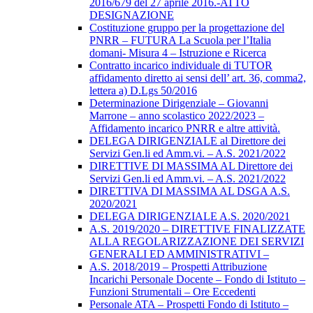
2016/679 del 27 aprile 2016.-ATTO
DESIGNAZIONE
Costituzione gruppo per la progettazione del
PNRR – FUTURA La Scuola per l’Italia
domani- Misura 4 – Istruzione e Ricerca
Contratto incarico individuale di TUTOR
affidamento diretto ai sensi dell’ art. 36, comma2,
lettera a) D.Lgs 50/2016
Determinazione Dirigenziale – Giovanni
Marrone – anno scolastico 2022/2023 –
Affidamento incarico PNRR e altre attività.
DELEGA DIRIGENZIALE al Direttore dei
Servizi Gen.li ed Amm.vi. – A.S. 2021/2022
DIRETTIVE DI MASSIMA AL Direttore dei
Servizi Gen.li ed Amm.vi. – A.S. 2021/2022
DIRETTIVA DI MASSIMA AL DSGA A.S.
2020/2021
DELEGA DIRIGENZIALE A.S. 2020/2021
A.S. 2019/2020 – DIRETTIVE FINALIZZATE
ALLA REGOLARIZZAZIONE DEI SERVIZI
GENERALI ED AMMINISTRATIVI –
A.S. 2018/2019 – Prospetti Attribuzione
Incarichi Personale Docente – Fondo di Istituto –
Funzioni Strumentali – Ore Eccedenti
Personale ATA – Prospetti Fondo di Istituto –