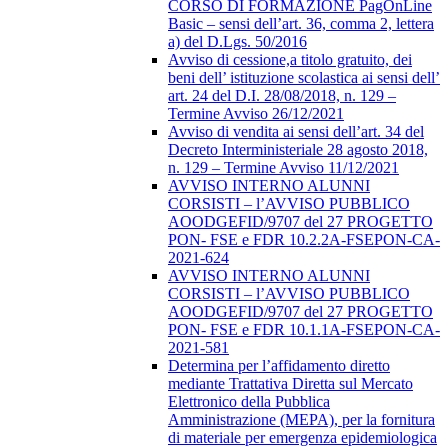
CORSO DI FORMAZIONE PagOnLine
Basic – sensi dell’art. 36, comma 2, lettera
a) del D.Lgs. 50/2016
Avviso di cessione,a titolo gratuito, dei
beni dell’ istituzione scolastica ai sensi dell’
art. 24 del D.I. 28/08/2018, n. 129 –
Termine Avviso 26/12/2021
Avviso di vendita ai sensi dell’art. 34 del
Decreto Interministeriale 28 agosto 2018,
n. 129 – Termine Avviso 11/12/2021
AVVISO INTERNO ALUNNI
CORSISTI – l’AVVISO PUBBLICO
AOODGEFID/9707 del 27 PROGETTO
PON- FSE e FDR 10.2.2A-FSEPON-CA-
2021-624
AVVISO INTERNO ALUNNI
CORSISTI – l’AVVISO PUBBLICO
AOODGEFID/9707 del 27 PROGETTO
PON- FSE e FDR 10.1.1A-FSEPON-CA-
2021-581
Determina per l’affidamento diretto
mediante Trattativa Diretta sul Mercato
Elettronico della Pubblica
Amministrazione (MEPA), per la fornitura
di materiale per emergenza epidemiologica