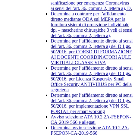
sanificazione per emergenza Coronavirus
ai sensi dell’art. 36, comma 2, lettera a), D.
Determina a contrarre per l’affidamento
diretto mediante ODA sul MEPA per la
fornitura sistemi di protezione individuale
dpi – mascherine chirurgiche 3 veli ai sensi
dell’art. 36, comma 2, lettera a),
Determina per l’affidamento diretto ai sensi
dell’art. 36, comma 2, lettera a) del D.Lgs.
50/2016, per CORSO DI FORMAZIONE
AI DOCENTI COORDINATORI AULE
VIRTUALI CLASSE VIVA
Determina per l’affidamento diretto ai sensi
dell’art. 36, comma 2, lettera a) del D.Lgs.
50/2016, per Licenza Kaspersky Small
Office Security ANTIVIRUS per PC della
segreteria
Determina per l’affidamento diretto ai sensi
dell’art. 36, comma 2, lettera a) del D.Lgs.
50/2016, per implementazione VPN SSL
PORTAL per smart working
Avviso selezione ATA 10.2.2A-FSEPON-
CA-2019-566 e allegati
Determina avvio selezione ATA 10.2.2A-
FSEPON-CA-2019-566