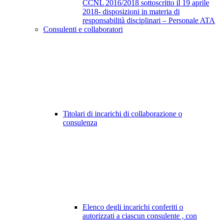
CCNL 2016/2018 sottoscritto il 19 aprile
2018- disposizioni in materia di
responsabilità disciplinari – Personale ATA
Consulenti e collaboratori
Titolari di incarichi di collaborazione o
consulenza
Elenco degli incarichi conferiti o
autorizzati a ciascun consulente , con