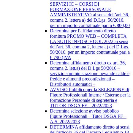
SERVIZI IC – CORSI DI
FORMAZIONE PERSONALE
AMMINISTRATIVO ai sensi dell’art. 36,
comma 2, lettera a) del D.Lgs. 50/2016,
per un importo contrattuale pari a € 800,00
Determina per l’affidamento diretto
fornitura PROMO WEB – COMPLETA
LA SUITE INFOSCHOOL 2022 ai sensi
dell’art. 36, comma 2, lettera a) del D.Lgs.
50/2016, per un importo contrattuale pari a
€ 790 (IVA
Determina affidamento diretto ex art. 36,
comma 2, lett.a) del D.Lgs 50/2016 –
servizio somministrazione bevande calde e
fredde e alimenti preconfezionati –
Distributori automatici –
AVVISO Pubblico per la SELEZIONE di
Figure Professionali Interne / Esterne per la
formazione Personale di segreteria e
TUTOR DSGA FF – 2022/2023
Determina selezione avviso pubblico
Figure Professionali – Tutor DSGA FF –
A.S. 2022/2023
DETERMINA affidamento diretto ai sensi
dell’articolo 36 del Decreto Legislativo 18