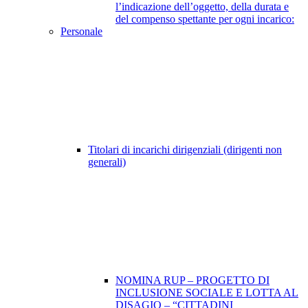
l’indicazione dell’oggetto, della durata e
del compenso spettante per ogni incarico:
Personale
Titolari di incarichi dirigenziali (dirigenti non
generali)
NOMINA RUP – PROGETTO DI
INCLUSIONE SOCIALE E LOTTA AL
DISAGIO – “CITTADINI