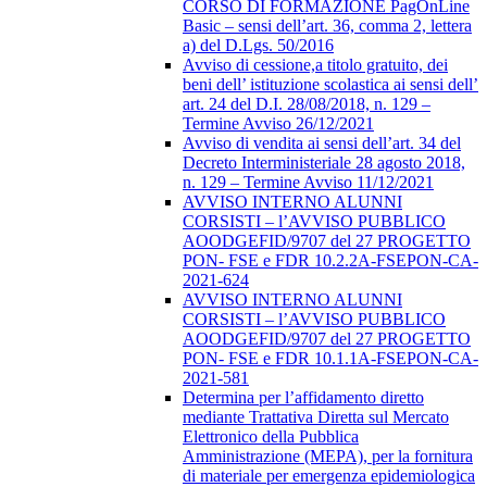
CORSO DI FORMAZIONE PagOnLine
Basic – sensi dell’art. 36, comma 2, lettera
a) del D.Lgs. 50/2016
Avviso di cessione,a titolo gratuito, dei
beni dell’ istituzione scolastica ai sensi dell’
art. 24 del D.I. 28/08/2018, n. 129 –
Termine Avviso 26/12/2021
Avviso di vendita ai sensi dell’art. 34 del
Decreto Interministeriale 28 agosto 2018,
n. 129 – Termine Avviso 11/12/2021
AVVISO INTERNO ALUNNI
CORSISTI – l’AVVISO PUBBLICO
AOODGEFID/9707 del 27 PROGETTO
PON- FSE e FDR 10.2.2A-FSEPON-CA-
2021-624
AVVISO INTERNO ALUNNI
CORSISTI – l’AVVISO PUBBLICO
AOODGEFID/9707 del 27 PROGETTO
PON- FSE e FDR 10.1.1A-FSEPON-CA-
2021-581
Determina per l’affidamento diretto
mediante Trattativa Diretta sul Mercato
Elettronico della Pubblica
Amministrazione (MEPA), per la fornitura
di materiale per emergenza epidemiologica