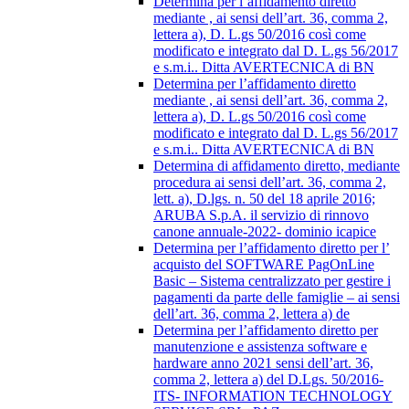
Determina per l’affidamento diretto
mediante , ai sensi dell’art. 36, comma 2,
lettera a), D. L.gs 50/2016 così come
modificato e integrato dal D. L.gs 56/2017
e s.m.i.. Ditta AVERTECNICA di BN
Determina per l’affidamento diretto
mediante , ai sensi dell’art. 36, comma 2,
lettera a), D. L.gs 50/2016 così come
modificato e integrato dal D. L.gs 56/2017
e s.m.i.. Ditta AVERTECNICA di BN
Determina di affidamento diretto, mediante
procedura ai sensi dell’art. 36, comma 2,
lett. a), D.lgs. n. 50 del 18 aprile 2016;
ARUBA S.p.A. il servizio di rinnovo
canone annuale-2022- dominio icapice
Determina per l’affidamento diretto per l’
acquisto del SOFTWARE PagOnLine
Basic – Sistema centralizzato per gestire i
pagamenti da parte delle famiglie – ai sensi
dell’art. 36, comma 2, lettera a) de
Determina per l’affidamento diretto per
manutenzione e assistenza software e
hardware anno 2021 sensi dell’art. 36,
comma 2, lettera a) del D.Lgs. 50/2016-
ITS- INFORMATION TECHNOLOGY