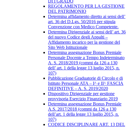
DI I GRADO
REGOLAMENTO PER LA GESTIONE
DEL PATRIMONIO
Determina affidamento diretto ai sensi dell’
art. 36 del D.Lgs. 50/2016 per stipula
Convenzione con Medico Competente.
Determina Dirigenziale ai sensi dell’ art. 36
del nuovo Codice degli Appalti –
Affidamento incarico per la gestione del
Sito Web Istituzionale
Determina assegnazione Bonus Premiale
Personale Docente a Tempo Indeterminato
A. S. 2018/2019 (commi da 126 a 130
dell’ art. 1 della legge 13 luglio 2015, n.
107)
Pubblicazione Graduatorie di Circolo e di
Istituto Personale ATA – I^ e II^ FASCIA
DEFINITIVE – A. S. 2019/2020
Dispositivo Dirigenziale per gestione
provvisoria Esercizio Finanziario 2019
Determina assegnazione Bonus Premiale
A.S. 2017/2018 (commi da 126 a 130
dell’art. 1 della legge 13 luglio 2015, n.
107)
CODICE DISCIPLINARE ART. 13 DEL