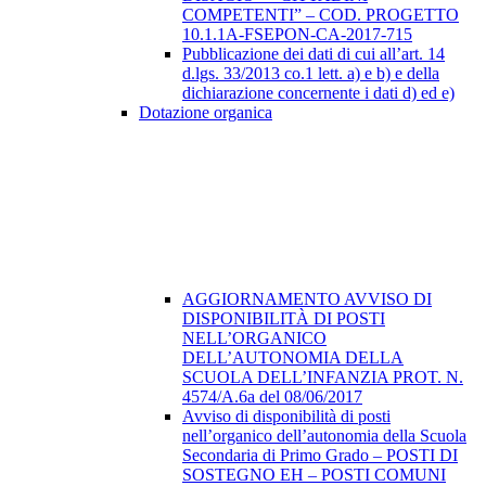
COMPETENTI” – COD. PROGETTO
10.1.1A-FSEPON-CA-2017-715
Pubblicazione dei dati di cui all’art. 14
d.lgs. 33/2013 co.1 lett. a) e b) e della
dichiarazione concernente i dati d) ed e)
Dotazione organica
AGGIORNAMENTO AVVISO DI
DISPONIBILITÀ DI POSTI
NELL’ORGANICO
DELL’AUTONOMIA DELLA
SCUOLA DELL’INFANZIA PROT. N.
4574/A.6a del 08/06/2017
Avviso di disponibilità di posti
nell’organico dell’autonomia della Scuola
Secondaria di Primo Grado – POSTI DI
SOSTEGNO EH – POSTI COMUNI