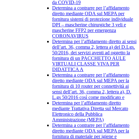
da COVID-19
Determina a contrarre per l’affidamento
diretto mediante ODA sul MEPA per
fornitura sistemi di protezione individuale
DPI – mascherine chirurgiche 3 veli e
mascherine FFP2 per emergenza
CORONAVIRUS
Determina per l’affidamento diretto ai sensi
dell’art. 36, comma 2, lettera a) del D.Lgs.
50/2016, dei servizi aventi ad oggetto la
fornitura di un PACCHETTO AULE
VIRTUALI CLASSE VIVA PER
DIDATTICA A
Determina a contrarre per l’affidamento
diretto mediante ODA sul MEPA per la
fornitura di 10 router per connettività ai
sensi dell’art. 36, comma 2, lettera a), D.
L.gs 50/2016 così come modificato e
Determina per l’affidamento diretto
mediante Trattativa Diretta sul Mercato
Elettronico della Pubblica
Amministrazione (MEPA)
Determina a contrarre per l’affidamento
diretto mediante ODA sul MEPA per la
fornitura di materiale per igiene e