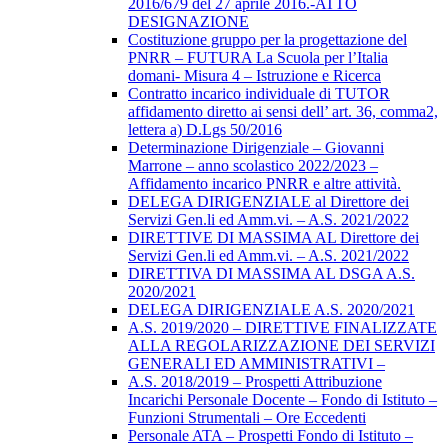
2016/679 del 27 aprile 2016.-ATTO
DESIGNAZIONE
Costituzione gruppo per la progettazione del
PNRR – FUTURA La Scuola per l’Italia
domani- Misura 4 – Istruzione e Ricerca
Contratto incarico individuale di TUTOR
affidamento diretto ai sensi dell’ art. 36, comma2,
lettera a) D.Lgs 50/2016
Determinazione Dirigenziale – Giovanni
Marrone – anno scolastico 2022/2023 –
Affidamento incarico PNRR e altre attività.
DELEGA DIRIGENZIALE al Direttore dei
Servizi Gen.li ed Amm.vi. – A.S. 2021/2022
DIRETTIVE DI MASSIMA AL Direttore dei
Servizi Gen.li ed Amm.vi. – A.S. 2021/2022
DIRETTIVA DI MASSIMA AL DSGA A.S.
2020/2021
DELEGA DIRIGENZIALE A.S. 2020/2021
A.S. 2019/2020 – DIRETTIVE FINALIZZATE
ALLA REGOLARIZZAZIONE DEI SERVIZI
GENERALI ED AMMINISTRATIVI –
A.S. 2018/2019 – Prospetti Attribuzione
Incarichi Personale Docente – Fondo di Istituto –
Funzioni Strumentali – Ore Eccedenti
Personale ATA – Prospetti Fondo di Istituto –