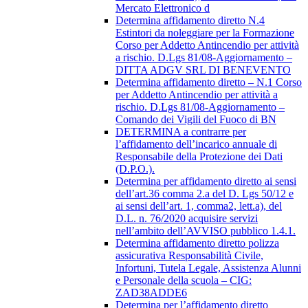
Mercato Elettronico d
Determina affidamento diretto N.4
Estintori da noleggiare per la Formazione
Corso per Addetto Antincendio per attività
a rischio. D.Lgs 81/08-Aggiornamento –
DITTA ADGV SRL DI BENEVENTO
Determina affidamento diretto – N.1 Corso
per Addetto Antincendio per attività a
rischio. D.Lgs 81/08-Aggiornamento –
Comando dei Vigili del Fuoco di BN
DETERMINA a contrarre per
l’affidamento dell’incarico annuale di
Responsabile della Protezione dei Dati
(D.P.O.).
Determina per affidamento diretto ai sensi
dell’art.36 comma 2.a del D. Lgs 50/12 e
ai sensi dell’art. 1, comma2, lett.a), del
D.L. n. 76/2020 acquisire servizi
nell’ambito dell’AVVISO pubblico 1.4.1.
Determina affidamento diretto polizza
assicurativa Responsabilità Civile,
Infortuni, Tutela Legale, Assistenza Alunni
e Personale della scuola – CIG:
ZAD38ADDE6
Determina per l’affidamento diretto