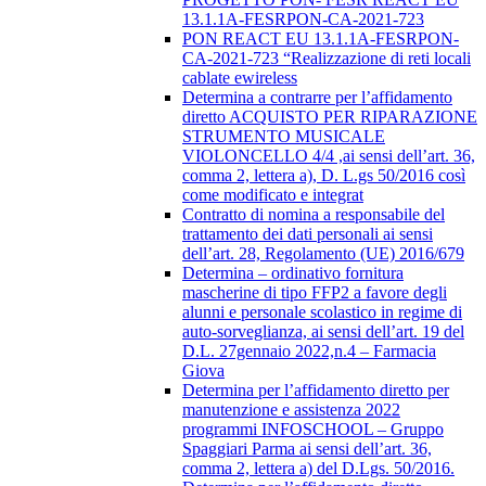
13.1.1A-FESRPON-CA-2021-723
PON REACT EU 13.1.1A-FESRPON-
CA-2021-723 “Realizzazione di reti locali
cablate ewireless
Determina a contrarre per l’affidamento
diretto ACQUISTO PER RIPARAZIONE
STRUMENTO MUSICALE
VIOLONCELLO 4/4 ,ai sensi dell’art. 36,
comma 2, lettera a), D. L.gs 50/2016 così
come modificato e integrat
Contratto di nomina a responsabile del
trattamento dei dati personali ai sensi
dell’art. 28, Regolamento (UE) 2016/679
Determina – ordinativo fornitura
mascherine di tipo FFP2 a favore degli
alunni e personale scolastico in regime di
auto-sorveglianza, ai sensi dell’art. 19 del
D.L. 27gennaio 2022,n.4 – Farmacia
Giova
Determina per l’affidamento diretto per
manutenzione e assistenza 2022
programmi INFOSCHOOL – Gruppo
Spaggiari Parma ai sensi dell’art. 36,
comma 2, lettera a) del D.Lgs. 50/2016.