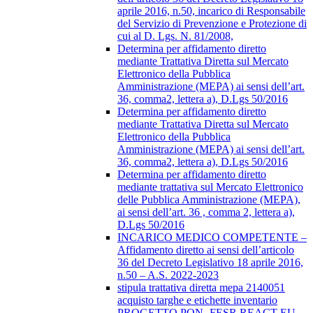
aprile 2016, n.50, incarico di Responsabile
del Servizio di Prevenzione e Protezione di
cui al D. Lgs. N. 81/2008,
Determina per affidamento diretto
mediante Trattativa Diretta sul Mercato
Elettronico della Pubblica
Amministrazione (MEPA) ai sensi dell’art.
36, comma2, lettera a), D.Lgs 50/2016
Determina per affidamento diretto
mediante Trattativa Diretta sul Mercato
Elettronico della Pubblica
Amministrazione (MEPA) ai sensi dell’art.
36, comma2, lettera a), D.Lgs 50/2016
Determina per affidamento diretto
mediante trattativa sul Mercato Elettronico
delle Pubblica Amministrazione (MEPA),
ai sensi dell’art. 36 , comma 2, lettera a),
D.Lgs 50/2016
INCARICO MEDICO COMPETENTE –
Affidamento diretto ai sensi dell’articolo
36 del Decreto Legislativo 18 aprile 2016,
n.50 – A.S. 2022-2023
stipula trattativa diretta mepa 2140051
acquisto targhe e etichette inventario
PROGETTO PON- FESR REACT EU