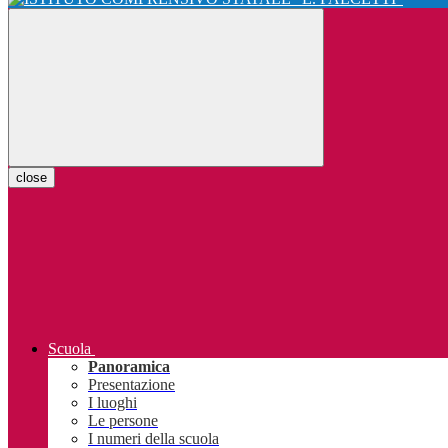
close
Scuola
Panoramica
Presentazione
I luoghi
Le persone
I numeri della scuola