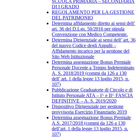
SCUOLA PRIMARIA – SECONDARIA
DI I GRADO
REGOLAMENTO PER LA GESTIONE
DEL PATRIMONIO
Determina affidamento diretto ai sensi dell’
art. 36 del D.Lgs. 50/2016 per stipula
Convenzione con Medico Competente.
Determina Dirigenziale ai sensi dell’ art. 36
del nuovo Codice degli Appalti –
Affidamento incarico per la gestione del
Sito Web Istituzionale
Determina assegnazione Bonus Premiale
Personale Docente a Tempo Indeterminato
A. S. 2018/2019 (commi da 126 a 130
dell’ art. 1 della legge 13 luglio 2015, n.
107)
Pubblicazione Graduatorie di Circolo e di
Istituto Personale ATA – I^ e II^ FASCIA
DEFINITIVE – A. S. 2019/2020
Dispositivo Dirigenziale per gestione
provvisoria Esercizio Finanziario 2019
Determina assegnazione Bonus Premiale
A.S. 2017/2018 (commi da 126 a 130
dell’art. 1 della legge 13 luglio 2015, n.
107)