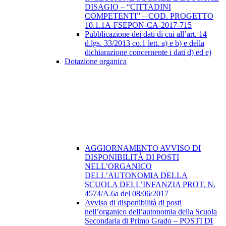
DISAGIO – “CITTADINI
COMPETENTI” – COD. PROGETTO
10.1.1A-FSEPON-CA-2017-715
Pubblicazione dei dati di cui all’art. 14
d.lgs. 33/2013 co.1 lett. a) e b) e della
dichiarazione concernente i dati d) ed e)
Dotazione organica
AGGIORNAMENTO AVVISO DI
DISPONIBILITÀ DI POSTI
NELL’ORGANICO
DELL’AUTONOMIA DELLA
SCUOLA DELL’INFANZIA PROT. N.
4574/A.6a del 08/06/2017
Avviso di disponibilità di posti
nell’organico dell’autonomia della Scuola
Secondaria di Primo Grado – POSTI DI