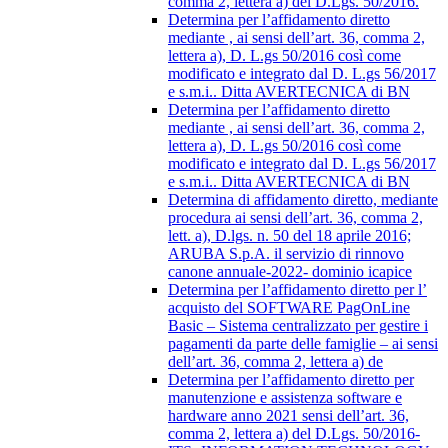
comma 2, lettera a) del D.Lgs. 50/2016.
Determina per l’affidamento diretto
mediante , ai sensi dell’art. 36, comma 2,
lettera a), D. L.gs 50/2016 così come
modificato e integrato dal D. L.gs 56/2017
e s.m.i.. Ditta AVERTECNICA di BN
Determina per l’affidamento diretto
mediante , ai sensi dell’art. 36, comma 2,
lettera a), D. L.gs 50/2016 così come
modificato e integrato dal D. L.gs 56/2017
e s.m.i.. Ditta AVERTECNICA di BN
Determina di affidamento diretto, mediante
procedura ai sensi dell’art. 36, comma 2,
lett. a), D.lgs. n. 50 del 18 aprile 2016;
ARUBA S.p.A. il servizio di rinnovo
canone annuale-2022- dominio icapice
Determina per l’affidamento diretto per l’
acquisto del SOFTWARE PagOnLine
Basic – Sistema centralizzato per gestire i
pagamenti da parte delle famiglie – ai sensi
dell’art. 36, comma 2, lettera a) de
Determina per l’affidamento diretto per
manutenzione e assistenza software e
hardware anno 2021 sensi dell’art. 36,
comma 2, lettera a) del D.Lgs. 50/2016-