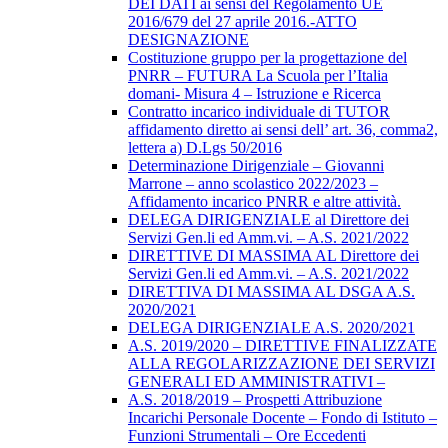
DEI DATI ai sensi del Regolamento UE
2016/679 del 27 aprile 2016.-ATTO
DESIGNAZIONE
Costituzione gruppo per la progettazione del
PNRR – FUTURA La Scuola per l’Italia
domani- Misura 4 – Istruzione e Ricerca
Contratto incarico individuale di TUTOR
affidamento diretto ai sensi dell’ art. 36, comma2,
lettera a) D.Lgs 50/2016
Determinazione Dirigenziale – Giovanni
Marrone – anno scolastico 2022/2023 –
Affidamento incarico PNRR e altre attività.
DELEGA DIRIGENZIALE al Direttore dei
Servizi Gen.li ed Amm.vi. – A.S. 2021/2022
DIRETTIVE DI MASSIMA AL Direttore dei
Servizi Gen.li ed Amm.vi. – A.S. 2021/2022
DIRETTIVA DI MASSIMA AL DSGA A.S.
2020/2021
DELEGA DIRIGENZIALE A.S. 2020/2021
A.S. 2019/2020 – DIRETTIVE FINALIZZATE
ALLA REGOLARIZZAZIONE DEI SERVIZI
GENERALI ED AMMINISTRATIVI –
A.S. 2018/2019 – Prospetti Attribuzione
Incarichi Personale Docente – Fondo di Istituto –
Funzioni Strumentali – Ore Eccedenti