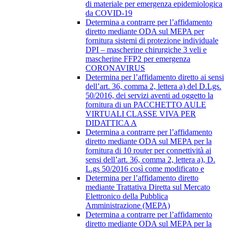
di materiale per emergenza epidemiologica
da COVID-19
Determina a contrarre per l’affidamento
diretto mediante ODA sul MEPA per
fornitura sistemi di protezione individuale
DPI – mascherine chirurgiche 3 veli e
mascherine FFP2 per emergenza
CORONAVIRUS
Determina per l’affidamento diretto ai sensi
dell’art. 36, comma 2, lettera a) del D.Lgs.
50/2016, dei servizi aventi ad oggetto la
fornitura di un PACCHETTO AULE
VIRTUALI CLASSE VIVA PER
DIDATTICA A
Determina a contrarre per l’affidamento
diretto mediante ODA sul MEPA per la
fornitura di 10 router per connettività ai
sensi dell’art. 36, comma 2, lettera a), D.
L.gs 50/2016 così come modificato e
Determina per l’affidamento diretto
mediante Trattativa Diretta sul Mercato
Elettronico della Pubblica
Amministrazione (MEPA)
Determina a contrarre per l’affidamento
diretto mediante ODA sul MEPA per la