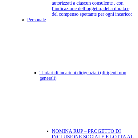
autorizzati a ciascun consulente , con
l’indicazione dell’oggetto, della durata e
del compenso spettante per ogni incarico:
Personale
Titolari di incarichi dirigenziali (dirigenti non
generali)
NOMINA RUP – PROGETTO DI
INCLUSIONE SOCIALE E LOTTA AL