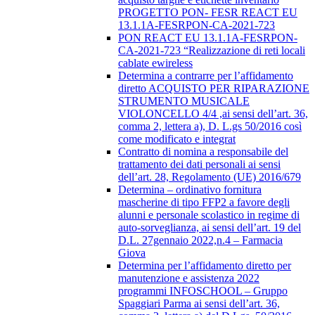
PROGETTO PON- FESR REACT EU
13.1.1A-FESRPON-CA-2021-723
PON REACT EU 13.1.1A-FESRPON-
CA-2021-723 “Realizzazione di reti locali
cablate ewireless
Determina a contrarre per l’affidamento
diretto ACQUISTO PER RIPARAZIONE
STRUMENTO MUSICALE
VIOLONCELLO 4/4 ,ai sensi dell’art. 36,
comma 2, lettera a), D. L.gs 50/2016 così
come modificato e integrat
Contratto di nomina a responsabile del
trattamento dei dati personali ai sensi
dell’art. 28, Regolamento (UE) 2016/679
Determina – ordinativo fornitura
mascherine di tipo FFP2 a favore degli
alunni e personale scolastico in regime di
auto-sorveglianza, ai sensi dell’art. 19 del
D.L. 27gennaio 2022,n.4 – Farmacia
Giova
Determina per l’affidamento diretto per
manutenzione e assistenza 2022
programmi INFOSCHOOL – Gruppo
Spaggiari Parma ai sensi dell’art. 36,