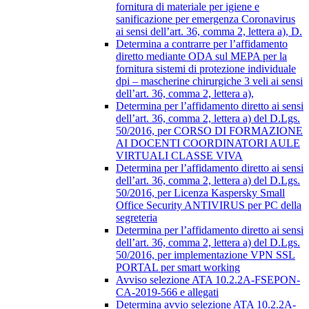
fornitura di materiale per igiene e
sanificazione per emergenza Coronavirus
ai sensi dell’art. 36, comma 2, lettera a), D.
Determina a contrarre per l’affidamento
diretto mediante ODA sul MEPA per la
fornitura sistemi di protezione individuale
dpi – mascherine chirurgiche 3 veli ai sensi
dell’art. 36, comma 2, lettera a),
Determina per l’affidamento diretto ai sensi
dell’art. 36, comma 2, lettera a) del D.Lgs.
50/2016, per CORSO DI FORMAZIONE
AI DOCENTI COORDINATORI AULE
VIRTUALI CLASSE VIVA
Determina per l’affidamento diretto ai sensi
dell’art. 36, comma 2, lettera a) del D.Lgs.
50/2016, per Licenza Kaspersky Small
Office Security ANTIVIRUS per PC della
segreteria
Determina per l’affidamento diretto ai sensi
dell’art. 36, comma 2, lettera a) del D.Lgs.
50/2016, per implementazione VPN SSL
PORTAL per smart working
Avviso selezione ATA 10.2.2A-FSEPON-
CA-2019-566 e allegati
Determina avvio selezione ATA 10.2.2A-