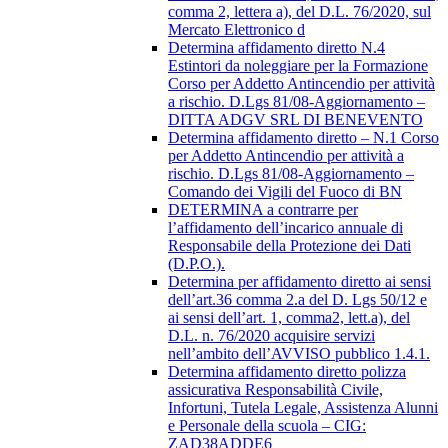
comma 2, lettera a), del D.L. 76/2020, sul
Mercato Elettronico d
Determina affidamento diretto N.4
Estintori da noleggiare per la Formazione
Corso per Addetto Antincendio per attività
a rischio. D.Lgs 81/08-Aggiornamento –
DITTA ADGV SRL DI BENEVENTO
Determina affidamento diretto – N.1 Corso
per Addetto Antincendio per attività a
rischio. D.Lgs 81/08-Aggiornamento –
Comando dei Vigili del Fuoco di BN
DETERMINA a contrarre per
l’affidamento dell’incarico annuale di
Responsabile della Protezione dei Dati
(D.P.O.).
Determina per affidamento diretto ai sensi
dell’art.36 comma 2.a del D. Lgs 50/12 e
ai sensi dell’art. 1, comma2, lett.a), del
D.L. n. 76/2020 acquisire servizi
nell’ambito dell’AVVISO pubblico 1.4.1.
Determina affidamento diretto polizza
assicurativa Responsabilità Civile,
Infortuni, Tutela Legale, Assistenza Alunni
e Personale della scuola – CIG:
ZAD38ADDE6