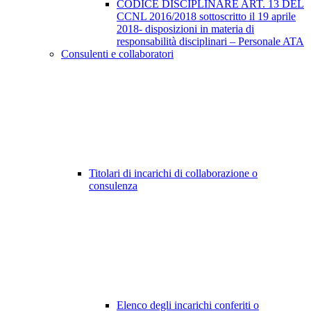
CODICE DISCIPLINARE ART. 13 DEL
CCNL 2016/2018 sottoscritto il 19 aprile
2018- disposizioni in materia di
responsabilità disciplinari – Personale ATA
Consulenti e collaboratori
Titolari di incarichi di collaborazione o
consulenza
Elenco degli incarichi conferiti o