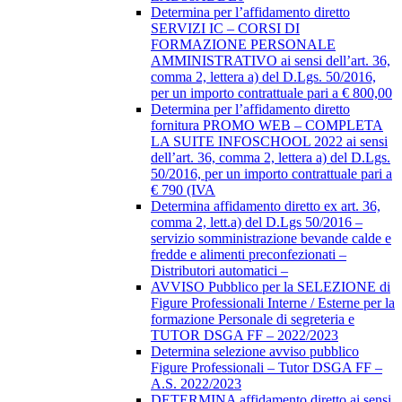
Determina per l’affidamento diretto
SERVIZI IC – CORSI DI
FORMAZIONE PERSONALE
AMMINISTRATIVO ai sensi dell’art. 36,
comma 2, lettera a) del D.Lgs. 50/2016,
per un importo contrattuale pari a € 800,00
Determina per l’affidamento diretto
fornitura PROMO WEB – COMPLETA
LA SUITE INFOSCHOOL 2022 ai sensi
dell’art. 36, comma 2, lettera a) del D.Lgs.
50/2016, per un importo contrattuale pari a
€ 790 (IVA
Determina affidamento diretto ex art. 36,
comma 2, lett.a) del D.Lgs 50/2016 –
servizio somministrazione bevande calde e
fredde e alimenti preconfezionati –
Distributori automatici –
AVVISO Pubblico per la SELEZIONE di
Figure Professionali Interne / Esterne per la
formazione Personale di segreteria e
TUTOR DSGA FF – 2022/2023
Determina selezione avviso pubblico
Figure Professionali – Tutor DSGA FF –
A.S. 2022/2023
DETERMINA affidamento diretto ai sensi