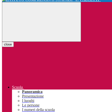
close
Scuola
Panoramica
Presentazione
I luoghi
Le persone
I numeri della scuola