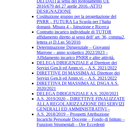
DEI DATI ai sensi del Regolamento UE
2016/679 del 27 aprile 2016.-ATTO
DESIGNAZIONE
Costituzione gruppo per la progettazione del
PNRR – FUTURA La Scuola per l’Italia
domani- Misura 4 – Istruzione e Ricerca
Contratto incarico individuale di TUTOR
affidamento diretto ai sensi dell’ art. 36, comma2,
lettera a) D.Lgs 50/2016
Determinazione Dirigenziale – Giovanni
Marrone – anno scolastico 2022/2023 –
Affidamento incarico PNRR e altre attività.
DELEGA DIRIGENZIALE al Direttore dei
Servizi Gen.li ed Amm.vi. – A.S. 2021/2022
DIRETTIVE DI MASSIMA AL Direttore dei
Servizi Gen.li ed Amm.vi. – A.S. 2021/2022
DIRETTIVA DI MASSIMA AL DSGA A.S.
2020/2021
DELEGA DIRIGENZIALE A.S. 2020/2021
A.S. 2019/2020 – DIRETTIVE FINALIZZATE
ALLA REGOLARIZZAZIONE DEI SERVIZI
GENERALI ED AMMINISTRATIVI –
A.S. 2018/2019 – Prospetti Attribuzione
Incarichi Personale Docente – Fondo di Istituto –
Funzioni Strumentali – Ore Eccedenti