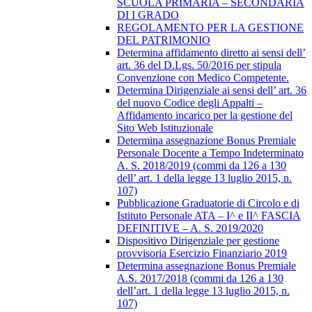
SCUOLA PRIMARIA – SECONDARIA
DI I GRADO
REGOLAMENTO PER LA GESTIONE
DEL PATRIMONIO
Determina affidamento diretto ai sensi dell’
art. 36 del D.Lgs. 50/2016 per stipula
Convenzione con Medico Competente.
Determina Dirigenziale ai sensi dell’ art. 36
del nuovo Codice degli Appalti –
Affidamento incarico per la gestione del
Sito Web Istituzionale
Determina assegnazione Bonus Premiale
Personale Docente a Tempo Indeterminato
A. S. 2018/2019 (commi da 126 a 130
dell’ art. 1 della legge 13 luglio 2015, n.
107)
Pubblicazione Graduatorie di Circolo e di
Istituto Personale ATA – I^ e II^ FASCIA
DEFINITIVE – A. S. 2019/2020
Dispositivo Dirigenziale per gestione
provvisoria Esercizio Finanziario 2019
Determina assegnazione Bonus Premiale
A.S. 2017/2018 (commi da 126 a 130
dell’art. 1 della legge 13 luglio 2015, n.
107)