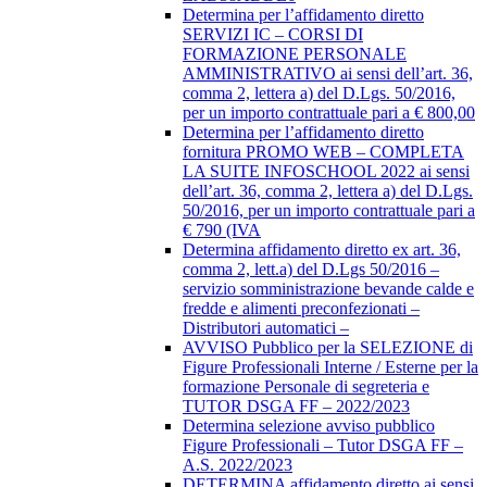
Determina per l’affidamento diretto
SERVIZI IC – CORSI DI
FORMAZIONE PERSONALE
AMMINISTRATIVO ai sensi dell’art. 36,
comma 2, lettera a) del D.Lgs. 50/2016,
per un importo contrattuale pari a € 800,00
Determina per l’affidamento diretto
fornitura PROMO WEB – COMPLETA
LA SUITE INFOSCHOOL 2022 ai sensi
dell’art. 36, comma 2, lettera a) del D.Lgs.
50/2016, per un importo contrattuale pari a
€ 790 (IVA
Determina affidamento diretto ex art. 36,
comma 2, lett.a) del D.Lgs 50/2016 –
servizio somministrazione bevande calde e
fredde e alimenti preconfezionati –
Distributori automatici –
AVVISO Pubblico per la SELEZIONE di
Figure Professionali Interne / Esterne per la
formazione Personale di segreteria e
TUTOR DSGA FF – 2022/2023
Determina selezione avviso pubblico
Figure Professionali – Tutor DSGA FF –
A.S. 2022/2023
DETERMINA affidamento diretto ai sensi