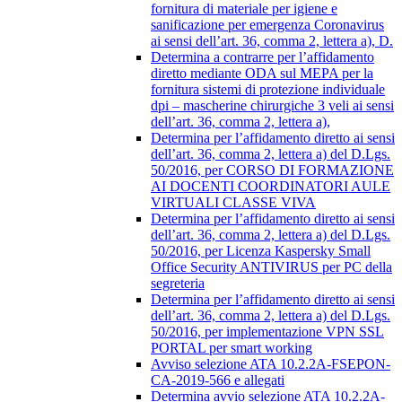
fornitura di materiale per igiene e
sanificazione per emergenza Coronavirus
ai sensi dell’art. 36, comma 2, lettera a), D.
Determina a contrarre per l’affidamento
diretto mediante ODA sul MEPA per la
fornitura sistemi di protezione individuale
dpi – mascherine chirurgiche 3 veli ai sensi
dell’art. 36, comma 2, lettera a),
Determina per l’affidamento diretto ai sensi
dell’art. 36, comma 2, lettera a) del D.Lgs.
50/2016, per CORSO DI FORMAZIONE
AI DOCENTI COORDINATORI AULE
VIRTUALI CLASSE VIVA
Determina per l’affidamento diretto ai sensi
dell’art. 36, comma 2, lettera a) del D.Lgs.
50/2016, per Licenza Kaspersky Small
Office Security ANTIVIRUS per PC della
segreteria
Determina per l’affidamento diretto ai sensi
dell’art. 36, comma 2, lettera a) del D.Lgs.
50/2016, per implementazione VPN SSL
PORTAL per smart working
Avviso selezione ATA 10.2.2A-FSEPON-
CA-2019-566 e allegati
Determina avvio selezione ATA 10.2.2A-