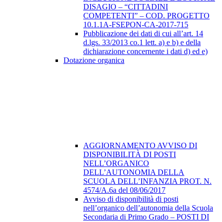
DISAGIO – “CITTADINI
COMPETENTI” – COD. PROGETTO
10.1.1A-FSEPON-CA-2017-715
Pubblicazione dei dati di cui all’art. 14
d.lgs. 33/2013 co.1 lett. a) e b) e della
dichiarazione concernente i dati d) ed e)
Dotazione organica
AGGIORNAMENTO AVVISO DI
DISPONIBILITÀ DI POSTI
NELL’ORGANICO
DELL’AUTONOMIA DELLA
SCUOLA DELL’INFANZIA PROT. N.
4574/A.6a del 08/06/2017
Avviso di disponibilità di posti
nell’organico dell’autonomia della Scuola
Secondaria di Primo Grado – POSTI DI