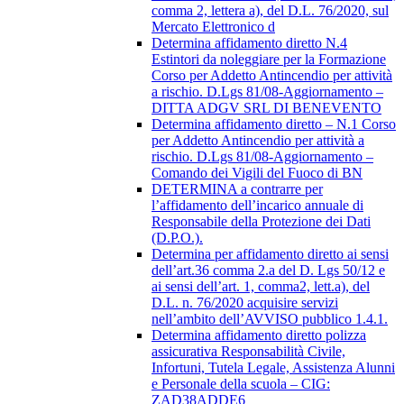
comma 2, lettera a), del D.L. 76/2020, sul
Mercato Elettronico d
Determina affidamento diretto N.4
Estintori da noleggiare per la Formazione
Corso per Addetto Antincendio per attività
a rischio. D.Lgs 81/08-Aggiornamento –
DITTA ADGV SRL DI BENEVENTO
Determina affidamento diretto – N.1 Corso
per Addetto Antincendio per attività a
rischio. D.Lgs 81/08-Aggiornamento –
Comando dei Vigili del Fuoco di BN
DETERMINA a contrarre per
l’affidamento dell’incarico annuale di
Responsabile della Protezione dei Dati
(D.P.O.).
Determina per affidamento diretto ai sensi
dell’art.36 comma 2.a del D. Lgs 50/12 e
ai sensi dell’art. 1, comma2, lett.a), del
D.L. n. 76/2020 acquisire servizi
nell’ambito dell’AVVISO pubblico 1.4.1.
Determina affidamento diretto polizza
assicurativa Responsabilità Civile,
Infortuni, Tutela Legale, Assistenza Alunni
e Personale della scuola – CIG:
ZAD38ADDE6