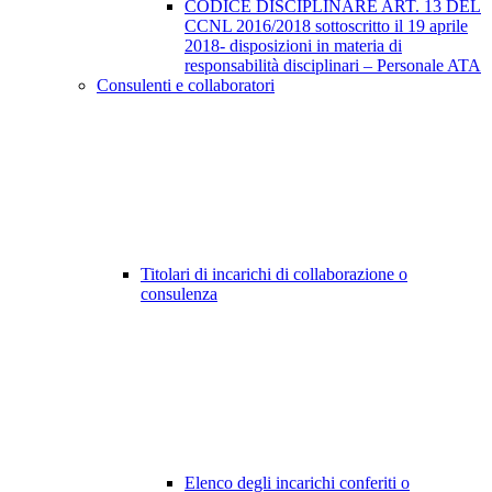
CODICE DISCIPLINARE ART. 13 DEL
CCNL 2016/2018 sottoscritto il 19 aprile
2018- disposizioni in materia di
responsabilità disciplinari – Personale ATA
Consulenti e collaboratori
Titolari di incarichi di collaborazione o
consulenza
Elenco degli incarichi conferiti o