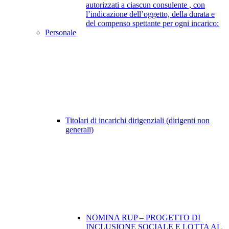
autorizzati a ciascun consulente , con
l’indicazione dell’oggetto, della durata e
del compenso spettante per ogni incarico:
Personale
Titolari di incarichi dirigenziali (dirigenti non
generali)
NOMINA RUP – PROGETTO DI
INCLUSIONE SOCIALE E LOTTA AL