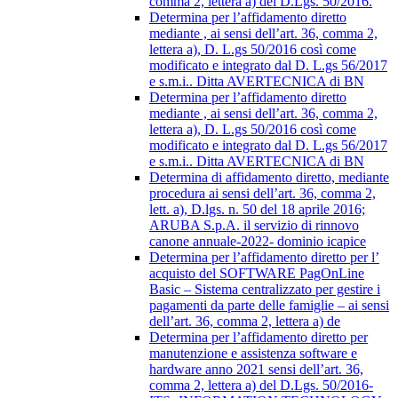
comma 2, lettera a) del D.Lgs. 50/2016.
Determina per l’affidamento diretto
mediante , ai sensi dell’art. 36, comma 2,
lettera a), D. L.gs 50/2016 così come
modificato e integrato dal D. L.gs 56/2017
e s.m.i.. Ditta AVERTECNICA di BN
Determina per l’affidamento diretto
mediante , ai sensi dell’art. 36, comma 2,
lettera a), D. L.gs 50/2016 così come
modificato e integrato dal D. L.gs 56/2017
e s.m.i.. Ditta AVERTECNICA di BN
Determina di affidamento diretto, mediante
procedura ai sensi dell’art. 36, comma 2,
lett. a), D.lgs. n. 50 del 18 aprile 2016;
ARUBA S.p.A. il servizio di rinnovo
canone annuale-2022- dominio icapice
Determina per l’affidamento diretto per l’
acquisto del SOFTWARE PagOnLine
Basic – Sistema centralizzato per gestire i
pagamenti da parte delle famiglie – ai sensi
dell’art. 36, comma 2, lettera a) de
Determina per l’affidamento diretto per
manutenzione e assistenza software e
hardware anno 2021 sensi dell’art. 36,
comma 2, lettera a) del D.Lgs. 50/2016-