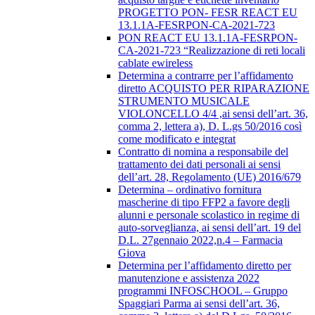
PROGETTO PON- FESR REACT EU
13.1.1A-FESRPON-CA-2021-723
PON REACT EU 13.1.1A-FESRPON-
CA-2021-723 “Realizzazione di reti locali
cablate ewireless
Determina a contrarre per l’affidamento
diretto ACQUISTO PER RIPARAZIONE
STRUMENTO MUSICALE
VIOLONCELLO 4/4 ,ai sensi dell’art. 36,
comma 2, lettera a), D. L.gs 50/2016 così
come modificato e integrat
Contratto di nomina a responsabile del
trattamento dei dati personali ai sensi
dell’art. 28, Regolamento (UE) 2016/679
Determina – ordinativo fornitura
mascherine di tipo FFP2 a favore degli
alunni e personale scolastico in regime di
auto-sorveglianza, ai sensi dell’art. 19 del
D.L. 27gennaio 2022,n.4 – Farmacia
Giova
Determina per l’affidamento diretto per
manutenzione e assistenza 2022
programmi INFOSCHOOL – Gruppo
Spaggiari Parma ai sensi dell’art. 36,