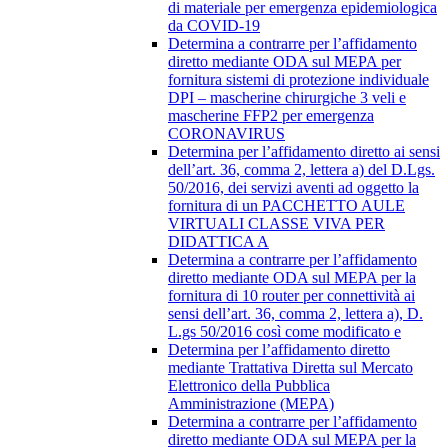
di materiale per emergenza epidemiologica
da COVID-19
Determina a contrarre per l’affidamento
diretto mediante ODA sul MEPA per
fornitura sistemi di protezione individuale
DPI – mascherine chirurgiche 3 veli e
mascherine FFP2 per emergenza
CORONAVIRUS
Determina per l’affidamento diretto ai sensi
dell’art. 36, comma 2, lettera a) del D.Lgs.
50/2016, dei servizi aventi ad oggetto la
fornitura di un PACCHETTO AULE
VIRTUALI CLASSE VIVA PER
DIDATTICA A
Determina a contrarre per l’affidamento
diretto mediante ODA sul MEPA per la
fornitura di 10 router per connettività ai
sensi dell’art. 36, comma 2, lettera a), D.
L.gs 50/2016 così come modificato e
Determina per l’affidamento diretto
mediante Trattativa Diretta sul Mercato
Elettronico della Pubblica
Amministrazione (MEPA)
Determina a contrarre per l’affidamento
diretto mediante ODA sul MEPA per la