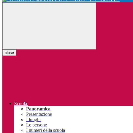
close
Scuola
Panoramica
Presentazione
I luoghi
Le persone
I numeri della scuola