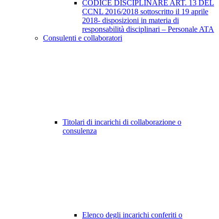
CODICE DISCIPLINARE ART. 13 DEL
CCNL 2016/2018 sottoscritto il 19 aprile
2018- disposizioni in materia di
responsabilità disciplinari – Personale ATA
Consulenti e collaboratori
Titolari di incarichi di collaborazione o
consulenza
Elenco degli incarichi conferiti o