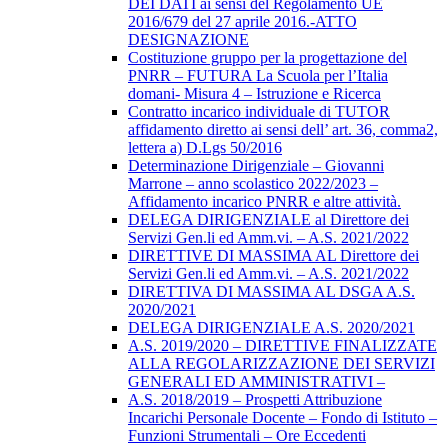
DEI DATI ai sensi del Regolamento UE
2016/679 del 27 aprile 2016.-ATTO
DESIGNAZIONE
Costituzione gruppo per la progettazione del
PNRR – FUTURA La Scuola per l’Italia
domani- Misura 4 – Istruzione e Ricerca
Contratto incarico individuale di TUTOR
affidamento diretto ai sensi dell’ art. 36, comma2,
lettera a) D.Lgs 50/2016
Determinazione Dirigenziale – Giovanni
Marrone – anno scolastico 2022/2023 –
Affidamento incarico PNRR e altre attività.
DELEGA DIRIGENZIALE al Direttore dei
Servizi Gen.li ed Amm.vi. – A.S. 2021/2022
DIRETTIVE DI MASSIMA AL Direttore dei
Servizi Gen.li ed Amm.vi. – A.S. 2021/2022
DIRETTIVA DI MASSIMA AL DSGA A.S.
2020/2021
DELEGA DIRIGENZIALE A.S. 2020/2021
A.S. 2019/2020 – DIRETTIVE FINALIZZATE
ALLA REGOLARIZZAZIONE DEI SERVIZI
GENERALI ED AMMINISTRATIVI –
A.S. 2018/2019 – Prospetti Attribuzione
Incarichi Personale Docente – Fondo di Istituto –
Funzioni Strumentali – Ore Eccedenti