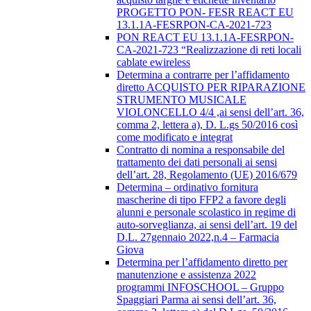
PROGETTO PON- FESR REACT EU
13.1.1A-FESRPON-CA-2021-723
PON REACT EU 13.1.1A-FESRPON-
CA-2021-723 “Realizzazione di reti locali
cablate ewireless
Determina a contrarre per l’affidamento
diretto ACQUISTO PER RIPARAZIONE
STRUMENTO MUSICALE
VIOLONCELLO 4/4 ,ai sensi dell’art. 36,
comma 2, lettera a), D. L.gs 50/2016 così
come modificato e integrat
Contratto di nomina a responsabile del
trattamento dei dati personali ai sensi
dell’art. 28, Regolamento (UE) 2016/679
Determina – ordinativo fornitura
mascherine di tipo FFP2 a favore degli
alunni e personale scolastico in regime di
auto-sorveglianza, ai sensi dell’art. 19 del
D.L. 27gennaio 2022,n.4 – Farmacia
Giova
Determina per l’affidamento diretto per
manutenzione e assistenza 2022
programmi INFOSCHOOL – Gruppo
Spaggiari Parma ai sensi dell’art. 36,