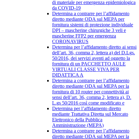
di materiale per emergenza epidemiologica
da COVID-19
Determina a contrarre per l’affidamento
diretto mediante ODA sul MEPA per
fornitura sistemi di protezione individuale
DPI – mascherine chirurgiche 3 veli e
mascherine FFP2 per emergenza
CORONAVIRUS
Determina per l’affidamento diretto ai sensi
dell’art. 36, comma 2, lettera a) del D.Lgs.
50/2016, dei servizi aventi ad oggetto la
fornitura di un PACCHETTO AULE
VIRTUALI CLASSE VIVA PER
DIDATTICA A
Determina a contrarre per l’affidamento
diretto mediante ODA sul MEPA per la
fornitura di 10 router per connettività ai
sensi dell’art. 36, comma 2, lettera a), D.
L.gs 50/2016 così come modificato e
Determina per l’affidamento diretto
mediante Trattativa Diretta sul Mercato
Elettronico della Pubblica
Amministrazione (MEPA)
Determina a contrarre per l’affidamento
diretto mediante ODA sul MEPA per la