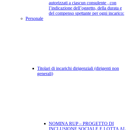
autorizzati a ciascun consulente , con
l’indicazione dell’oggetto, della durata e
del compenso spettante per ogni incarico:
Personale
Titolari di incarichi dirigenziali (dirigenti non
generali)
NOMINA RUP – PROGETTO DI
INCLUSIONE SOCIALE E LOTTA AL