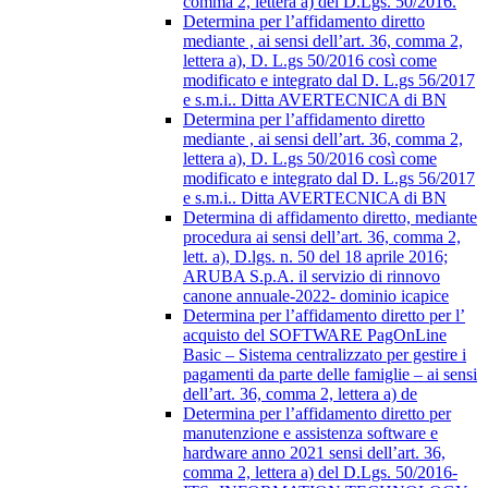
comma 2, lettera a) del D.Lgs. 50/2016.
Determina per l’affidamento diretto
mediante , ai sensi dell’art. 36, comma 2,
lettera a), D. L.gs 50/2016 così come
modificato e integrato dal D. L.gs 56/2017
e s.m.i.. Ditta AVERTECNICA di BN
Determina per l’affidamento diretto
mediante , ai sensi dell’art. 36, comma 2,
lettera a), D. L.gs 50/2016 così come
modificato e integrato dal D. L.gs 56/2017
e s.m.i.. Ditta AVERTECNICA di BN
Determina di affidamento diretto, mediante
procedura ai sensi dell’art. 36, comma 2,
lett. a), D.lgs. n. 50 del 18 aprile 2016;
ARUBA S.p.A. il servizio di rinnovo
canone annuale-2022- dominio icapice
Determina per l’affidamento diretto per l’
acquisto del SOFTWARE PagOnLine
Basic – Sistema centralizzato per gestire i
pagamenti da parte delle famiglie – ai sensi
dell’art. 36, comma 2, lettera a) de
Determina per l’affidamento diretto per
manutenzione e assistenza software e
hardware anno 2021 sensi dell’art. 36,
comma 2, lettera a) del D.Lgs. 50/2016-