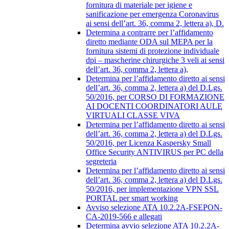
fornitura di materiale per igiene e
sanificazione per emergenza Coronavirus
ai sensi dell’art. 36, comma 2, lettera a), D.
Determina a contrarre per l’affidamento
diretto mediante ODA sul MEPA per la
fornitura sistemi di protezione individuale
dpi – mascherine chirurgiche 3 veli ai sensi
dell’art. 36, comma 2, lettera a),
Determina per l’affidamento diretto ai sensi
dell’art. 36, comma 2, lettera a) del D.Lgs.
50/2016, per CORSO DI FORMAZIONE
AI DOCENTI COORDINATORI AULE
VIRTUALI CLASSE VIVA
Determina per l’affidamento diretto ai sensi
dell’art. 36, comma 2, lettera a) del D.Lgs.
50/2016, per Licenza Kaspersky Small
Office Security ANTIVIRUS per PC della
segreteria
Determina per l’affidamento diretto ai sensi
dell’art. 36, comma 2, lettera a) del D.Lgs.
50/2016, per implementazione VPN SSL
PORTAL per smart working
Avviso selezione ATA 10.2.2A-FSEPON-
CA-2019-566 e allegati
Determina avvio selezione ATA 10.2.2A-