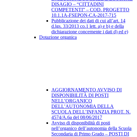
DISAGIO – “CITTADINI
COMPETENTI” – COD. PROGETTO
10.1.1A-FSEPON-CA-2017-715
Pubblicazione dei dati di cui all’art. 14
d.lgs. 33/2013 co.1 lett. a) e b) e della
dichiarazione concernente i dati d) ed e)
Dotazione organica
AGGIORNAMENTO AVVISO DI
DISPONIBILITÀ DI POSTI
NELL’ORGANICO
DELL’AUTONOMIA DELLA
SCUOLA DELL’INFANZIA PROT. N.
4574/A.6a del 08/06/2017
Avviso di disponibilità di posti
nell’organico dell’autonomia della Scuola
Secondaria di Primo Grado – POSTI DI