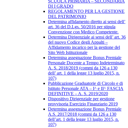
SCUOLA PRIMARIA – SECONDARIA
DI I GRADO
REGOLAMENTO PER LA GESTIONE
DEL PATRIMONIO
Determina affidamento diretto ai sensi dell’
art. 36 del D.Lgs. 50/2016 per stipula
Convenzione con Medico Competente.
Determina Dirigenziale ai sensi dell’ art. 36
del nuovo Codice degli Appalti –
Affidamento incarico per la gestione del
Sito Web Istituzionale
Determina assegnazione Bonus Premiale
Personale Docente a Tempo Indeterminato
A. S. 2018/2019 (commi da 126 a 130
dell’ art. 1 della legge 13 luglio 2015, n.
107)
Pubblicazione Graduatorie di Circolo e di
Istituto Personale ATA – I^ e II^ FASCIA
DEFINITIVE – A. S. 2019/2020
Dispositivo Dirigenziale per gestione
provvisoria Esercizio Finanziario 2019
Determina assegnazione Bonus Premiale
A.S. 2017/2018 (commi da 126 a 130
dell’art. 1 della legge 13 luglio 2015, n.
107)