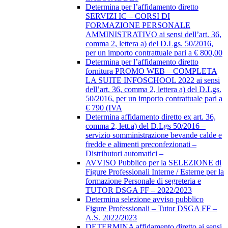
Determina per l’affidamento diretto
SERVIZI IC – CORSI DI
FORMAZIONE PERSONALE
AMMINISTRATIVO ai sensi dell’art. 36,
comma 2, lettera a) del D.Lgs. 50/2016,
per un importo contrattuale pari a € 800,00
Determina per l’affidamento diretto
fornitura PROMO WEB – COMPLETA
LA SUITE INFOSCHOOL 2022 ai sensi
dell’art. 36, comma 2, lettera a) del D.Lgs.
50/2016, per un importo contrattuale pari a
€ 790 (IVA
Determina affidamento diretto ex art. 36,
comma 2, lett.a) del D.Lgs 50/2016 –
servizio somministrazione bevande calde e
fredde e alimenti preconfezionati –
Distributori automatici –
AVVISO Pubblico per la SELEZIONE di
Figure Professionali Interne / Esterne per la
formazione Personale di segreteria e
TUTOR DSGA FF – 2022/2023
Determina selezione avviso pubblico
Figure Professionali – Tutor DSGA FF –
A.S. 2022/2023
DETERMINA affidamento diretto ai sensi