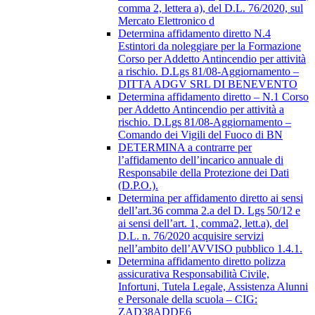
comma 2, lettera a), del D.L. 76/2020, sul
Mercato Elettronico d
Determina affidamento diretto N.4
Estintori da noleggiare per la Formazione
Corso per Addetto Antincendio per attività
a rischio. D.Lgs 81/08-Aggiornamento –
DITTA ADGV SRL DI BENEVENTO
Determina affidamento diretto – N.1 Corso
per Addetto Antincendio per attività a
rischio. D.Lgs 81/08-Aggiornamento –
Comando dei Vigili del Fuoco di BN
DETERMINA a contrarre per
l’affidamento dell’incarico annuale di
Responsabile della Protezione dei Dati
(D.P.O.).
Determina per affidamento diretto ai sensi
dell’art.36 comma 2.a del D. Lgs 50/12 e
ai sensi dell’art. 1, comma2, lett.a), del
D.L. n. 76/2020 acquisire servizi
nell’ambito dell’AVVISO pubblico 1.4.1.
Determina affidamento diretto polizza
assicurativa Responsabilità Civile,
Infortuni, Tutela Legale, Assistenza Alunni
e Personale della scuola – CIG:
ZAD38ADDE6