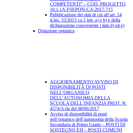
COMPETENTI” – COD. PROGETTO
10.1.1A-FSEPON-CA-2017-715
Pubblicazione dei dati di cui all’art. 14
d.lgs. 33/2013 co.1 lett. a) e b) e della
dichiarazione concernente i dati d) ed e)
Dotazione organica
AGGIORNAMENTO AVVISO DI
DISPONIBILITÀ DI POSTI
NELL’ORGANICO
DELL’AUTONOMIA DELLA
SCUOLA DELL’INFANZIA PROT. N.
4574/A.6a del 08/06/2017
Avviso di disponibilità di posti
nell’organico dell’autonomia della Scuola
Secondaria di Primo Grado – POSTI DI
SOSTEGNO EH – POSTI COMUNI