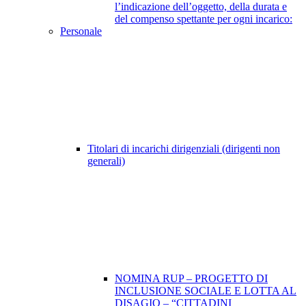
l’indicazione dell’oggetto, della durata e
del compenso spettante per ogni incarico:
Personale
Titolari di incarichi dirigenziali (dirigenti non
generali)
NOMINA RUP – PROGETTO DI
INCLUSIONE SOCIALE E LOTTA AL
DISAGIO – “CITTADINI