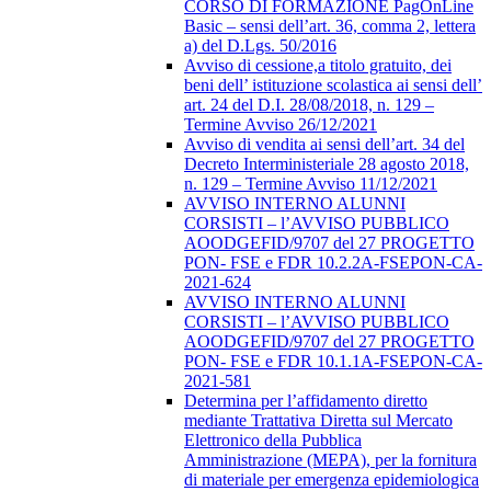
CORSO DI FORMAZIONE PagOnLine
Basic – sensi dell’art. 36, comma 2, lettera
a) del D.Lgs. 50/2016
Avviso di cessione,a titolo gratuito, dei
beni dell’ istituzione scolastica ai sensi dell’
art. 24 del D.I. 28/08/2018, n. 129 –
Termine Avviso 26/12/2021
Avviso di vendita ai sensi dell’art. 34 del
Decreto Interministeriale 28 agosto 2018,
n. 129 – Termine Avviso 11/12/2021
AVVISO INTERNO ALUNNI
CORSISTI – l’AVVISO PUBBLICO
AOODGEFID/9707 del 27 PROGETTO
PON- FSE e FDR 10.2.2A-FSEPON-CA-
2021-624
AVVISO INTERNO ALUNNI
CORSISTI – l’AVVISO PUBBLICO
AOODGEFID/9707 del 27 PROGETTO
PON- FSE e FDR 10.1.1A-FSEPON-CA-
2021-581
Determina per l’affidamento diretto
mediante Trattativa Diretta sul Mercato
Elettronico della Pubblica
Amministrazione (MEPA), per la fornitura
di materiale per emergenza epidemiologica