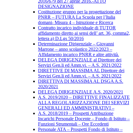
2016/679 del 27 aprile 2016.-ATTO
DESIGNAZIONE
Costituzione gruppo per la progettazione del
PNRR – FUTURA La Scuola per l’Italia
domani- Misura 4 – Istruzione e Ricerca
Contratto incarico individuale di TUTOR
affidamento diretto ai sensi dell’ art. 36, comma2,
lettera a) D.Lgs 50/2016
Determinazione Dirigenziale – Giovanni
Marrone – anno scolastico 2022/2023 –
Affidamento incarico PNRR e altre attività.
DELEGA DIRIGENZIALE al Direttore dei
Servizi Gen.li ed Amm.vi. – A.S. 2021/2022
DIRETTIVE DI MASSIMA AL Direttore dei
Servizi Gen.li ed Amm.vi. – A.S. 2021/2022
DIRETTIVA DI MASSIMA AL DSGA A.S.
2020/2021
DELEGA DIRIGENZIALE A.S. 2020/2021
A.S. 2019/2020 – DIRETTIVE FINALIZZATE
ALLA REGOLARIZZAZIONE DEI SERVIZI
GENERALI ED AMMINISTRATIVI –
A.S. 2018/2019 – Prospetti Attribuzione
Incarichi Personale Docente – Fondo di Istituto –
Funzioni Strumentali – Ore Eccedenti
Personale ATA – Prospetti Fondo di Istituto –