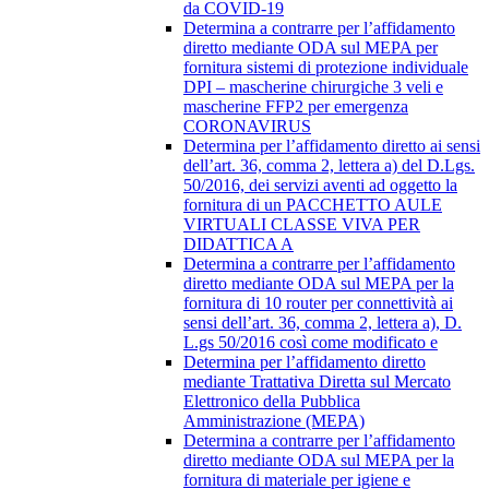
da COVID-19
Determina a contrarre per l’affidamento
diretto mediante ODA sul MEPA per
fornitura sistemi di protezione individuale
DPI – mascherine chirurgiche 3 veli e
mascherine FFP2 per emergenza
CORONAVIRUS
Determina per l’affidamento diretto ai sensi
dell’art. 36, comma 2, lettera a) del D.Lgs.
50/2016, dei servizi aventi ad oggetto la
fornitura di un PACCHETTO AULE
VIRTUALI CLASSE VIVA PER
DIDATTICA A
Determina a contrarre per l’affidamento
diretto mediante ODA sul MEPA per la
fornitura di 10 router per connettività ai
sensi dell’art. 36, comma 2, lettera a), D.
L.gs 50/2016 così come modificato e
Determina per l’affidamento diretto
mediante Trattativa Diretta sul Mercato
Elettronico della Pubblica
Amministrazione (MEPA)
Determina a contrarre per l’affidamento
diretto mediante ODA sul MEPA per la
fornitura di materiale per igiene e