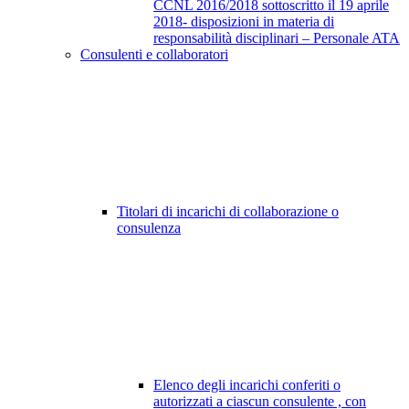
CCNL 2016/2018 sottoscritto il 19 aprile
2018- disposizioni in materia di
responsabilità disciplinari – Personale ATA
Consulenti e collaboratori
Titolari di incarichi di collaborazione o
consulenza
Elenco degli incarichi conferiti o
autorizzati a ciascun consulente , con