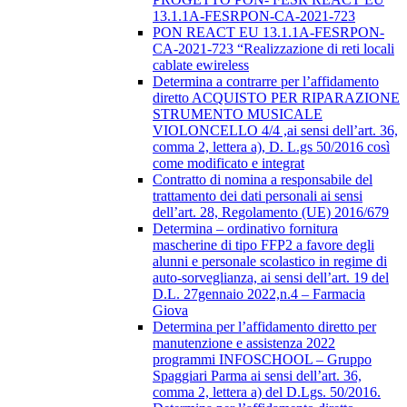
13.1.1A-FESRPON-CA-2021-723
PON REACT EU 13.1.1A-FESRPON-
CA-2021-723 “Realizzazione di reti locali
cablate ewireless
Determina a contrarre per l’affidamento
diretto ACQUISTO PER RIPARAZIONE
STRUMENTO MUSICALE
VIOLONCELLO 4/4 ,ai sensi dell’art. 36,
comma 2, lettera a), D. L.gs 50/2016 così
come modificato e integrat
Contratto di nomina a responsabile del
trattamento dei dati personali ai sensi
dell’art. 28, Regolamento (UE) 2016/679
Determina – ordinativo fornitura
mascherine di tipo FFP2 a favore degli
alunni e personale scolastico in regime di
auto-sorveglianza, ai sensi dell’art. 19 del
D.L. 27gennaio 2022,n.4 – Farmacia
Giova
Determina per l’affidamento diretto per
manutenzione e assistenza 2022
programmi INFOSCHOOL – Gruppo
Spaggiari Parma ai sensi dell’art. 36,
comma 2, lettera a) del D.Lgs. 50/2016.