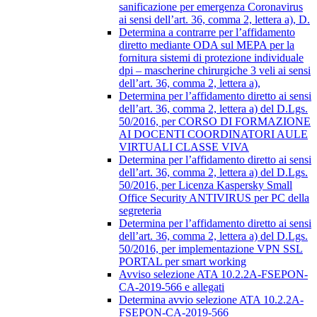
sanificazione per emergenza Coronavirus
ai sensi dell’art. 36, comma 2, lettera a), D.
Determina a contrarre per l’affidamento
diretto mediante ODA sul MEPA per la
fornitura sistemi di protezione individuale
dpi – mascherine chirurgiche 3 veli ai sensi
dell’art. 36, comma 2, lettera a),
Determina per l’affidamento diretto ai sensi
dell’art. 36, comma 2, lettera a) del D.Lgs.
50/2016, per CORSO DI FORMAZIONE
AI DOCENTI COORDINATORI AULE
VIRTUALI CLASSE VIVA
Determina per l’affidamento diretto ai sensi
dell’art. 36, comma 2, lettera a) del D.Lgs.
50/2016, per Licenza Kaspersky Small
Office Security ANTIVIRUS per PC della
segreteria
Determina per l’affidamento diretto ai sensi
dell’art. 36, comma 2, lettera a) del D.Lgs.
50/2016, per implementazione VPN SSL
PORTAL per smart working
Avviso selezione ATA 10.2.2A-FSEPON-
CA-2019-566 e allegati
Determina avvio selezione ATA 10.2.2A-
FSEPON-CA-2019-566