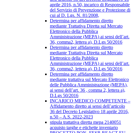
aprile 2016, n.50, incarico di Responsabile
del Servizio di Prevenzione e Protezione di
cui al D. Lgs. N. 81/2008,
Determina per affidamento diretto
mediante Trattativa Diretta sul Mercato
Elettronico della Pubblica
Amministrazione (MEPA) ai sensi dell’art.
36, comma2, lettera a), D.Lgs 50/2016
Determina per affidamento diretto
mediante Trattativa Diretta sul Mercato
Elettronico della Pubblica
Amministrazione (MEPA) ai sensi dell’art.
36, comma2, lettera a), D.Lgs 50/2016
Determina per affidamento diretto
mediante trattativa sul Mercato Elettronico
delle Pubblica Amministrazione (MEPA),
ai sensi dell’art. 36 , comma 2, lettera a),
D.Lgs 50/2016
INCARICO MEDICO COMPETENTE –
Affidamento diretto ai sensi dell’articolo
36 del Decreto Legislativo 18 aprile 2016,
n.50 – A.S. 2022-2023
stipula trattativa diretta mepa 2140051
acquisto targhe e etichette inventario
PROGETTO PON- FESR REACT EU