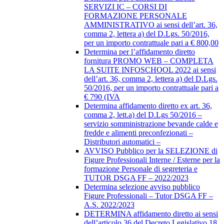
SERVIZI IC – CORSI DI
FORMAZIONE PERSONALE
AMMINISTRATIVO ai sensi dell’art. 36,
comma 2, lettera a) del D.Lgs. 50/2016,
per un importo contrattuale pari a € 800,00
Determina per l’affidamento diretto
fornitura PROMO WEB – COMPLETA
LA SUITE INFOSCHOOL 2022 ai sensi
dell’art. 36, comma 2, lettera a) del D.Lgs.
50/2016, per un importo contrattuale pari a
€ 790 (IVA
Determina affidamento diretto ex art. 36,
comma 2, lett.a) del D.Lgs 50/2016 –
servizio somministrazione bevande calde e
fredde e alimenti preconfezionati –
Distributori automatici –
AVVISO Pubblico per la SELEZIONE di
Figure Professionali Interne / Esterne per la
formazione Personale di segreteria e
TUTOR DSGA FF – 2022/2023
Determina selezione avviso pubblico
Figure Professionali – Tutor DSGA FF –
A.S. 2022/2023
DETERMINA affidamento diretto ai sensi
dell’articolo 36 del Decreto Legislativo 18