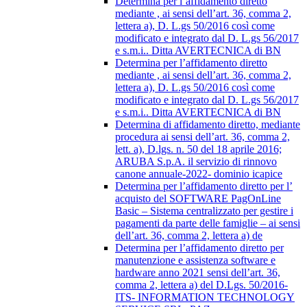
Determina per l’affidamento diretto
mediante , ai sensi dell’art. 36, comma 2,
lettera a), D. L.gs 50/2016 così come
modificato e integrato dal D. L.gs 56/2017
e s.m.i.. Ditta AVERTECNICA di BN
Determina per l’affidamento diretto
mediante , ai sensi dell’art. 36, comma 2,
lettera a), D. L.gs 50/2016 così come
modificato e integrato dal D. L.gs 56/2017
e s.m.i.. Ditta AVERTECNICA di BN
Determina di affidamento diretto, mediante
procedura ai sensi dell’art. 36, comma 2,
lett. a), D.lgs. n. 50 del 18 aprile 2016;
ARUBA S.p.A. il servizio di rinnovo
canone annuale-2022- dominio icapice
Determina per l’affidamento diretto per l’
acquisto del SOFTWARE PagOnLine
Basic – Sistema centralizzato per gestire i
pagamenti da parte delle famiglie – ai sensi
dell’art. 36, comma 2, lettera a) de
Determina per l’affidamento diretto per
manutenzione e assistenza software e
hardware anno 2021 sensi dell’art. 36,
comma 2, lettera a) del D.Lgs. 50/2016-
ITS- INFORMATION TECHNOLOGY