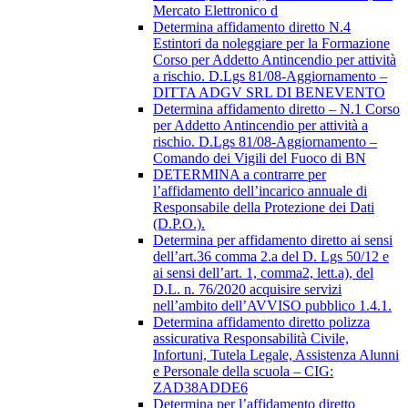
Mercato Elettronico d
Determina affidamento diretto N.4
Estintori da noleggiare per la Formazione
Corso per Addetto Antincendio per attività
a rischio. D.Lgs 81/08-Aggiornamento –
DITTA ADGV SRL DI BENEVENTO
Determina affidamento diretto – N.1 Corso
per Addetto Antincendio per attività a
rischio. D.Lgs 81/08-Aggiornamento –
Comando dei Vigili del Fuoco di BN
DETERMINA a contrarre per
l’affidamento dell’incarico annuale di
Responsabile della Protezione dei Dati
(D.P.O.).
Determina per affidamento diretto ai sensi
dell’art.36 comma 2.a del D. Lgs 50/12 e
ai sensi dell’art. 1, comma2, lett.a), del
D.L. n. 76/2020 acquisire servizi
nell’ambito dell’AVVISO pubblico 1.4.1.
Determina affidamento diretto polizza
assicurativa Responsabilità Civile,
Infortuni, Tutela Legale, Assistenza Alunni
e Personale della scuola – CIG:
ZAD38ADDE6
Determina per l’affidamento diretto