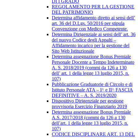
DI I GRADO
REGOLAMENTO PER LA GESTIONE
DEL PATRIMONIO
Determina affidamento diretto ai sensi dell’
art. 36 del D.Lgs. 50/2016 per stipula
Convenzione con Medico Competente.
Determina Dirigenziale ai sensi dell’ art. 36
del nuovo Codice degli Appalti –
Affidamento incarico per la gestione del
Sito Web Istituzionale
Determina assegnazione Bonus Premiale
Personale Docente a Tempo Indeterminato
A. S. 2018/2019 (commi da 126 a 130
dell’ art. 1 della legge 13 luglio 2015, n.
107)
Pubblicazione Graduatorie di Circolo e di
Istituto Personale ATA – I^ e II^ FASCIA
DEFINITIVE – A. S. 2019/2020
Dispositivo Dirigenziale per gestione
provvisoria Esercizio Finanziario 2019
Determina assegnazione Bonus Premiale
A.S. 2017/2018 (commi da 126 a 130
dell’art. 1 della legge 13 luglio 2015, n.
107)
CODICE DISCIPLINARE ART. 13 DEL