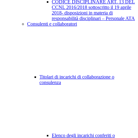
CODICE DISCIPLINARE ART. 13 DEL
CCNL 2016/2018 sottoscritto il 19 aprile
2018- disposizioni in materia di
responsabilità disciplinari – Personale ATA
Consulenti e collaboratori
Titolari di incarichi di collaborazione o
consulenza
Elenco degli incarichi conferiti o