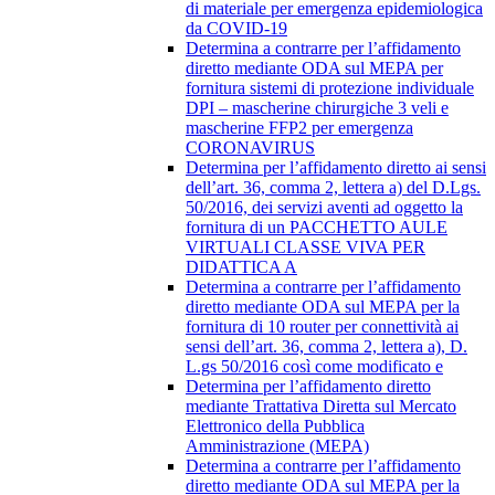
di materiale per emergenza epidemiologica
da COVID-19
Determina a contrarre per l’affidamento
diretto mediante ODA sul MEPA per
fornitura sistemi di protezione individuale
DPI – mascherine chirurgiche 3 veli e
mascherine FFP2 per emergenza
CORONAVIRUS
Determina per l’affidamento diretto ai sensi
dell’art. 36, comma 2, lettera a) del D.Lgs.
50/2016, dei servizi aventi ad oggetto la
fornitura di un PACCHETTO AULE
VIRTUALI CLASSE VIVA PER
DIDATTICA A
Determina a contrarre per l’affidamento
diretto mediante ODA sul MEPA per la
fornitura di 10 router per connettività ai
sensi dell’art. 36, comma 2, lettera a), D.
L.gs 50/2016 così come modificato e
Determina per l’affidamento diretto
mediante Trattativa Diretta sul Mercato
Elettronico della Pubblica
Amministrazione (MEPA)
Determina a contrarre per l’affidamento
diretto mediante ODA sul MEPA per la