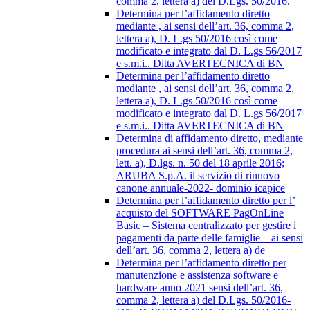
comma 2, lettera a) del D.Lgs. 50/2016.
Determina per l’affidamento diretto
mediante , ai sensi dell’art. 36, comma 2,
lettera a), D. L.gs 50/2016 così come
modificato e integrato dal D. L.gs 56/2017
e s.m.i.. Ditta AVERTECNICA di BN
Determina per l’affidamento diretto
mediante , ai sensi dell’art. 36, comma 2,
lettera a), D. L.gs 50/2016 così come
modificato e integrato dal D. L.gs 56/2017
e s.m.i.. Ditta AVERTECNICA di BN
Determina di affidamento diretto, mediante
procedura ai sensi dell’art. 36, comma 2,
lett. a), D.lgs. n. 50 del 18 aprile 2016;
ARUBA S.p.A. il servizio di rinnovo
canone annuale-2022- dominio icapice
Determina per l’affidamento diretto per l’
acquisto del SOFTWARE PagOnLine
Basic – Sistema centralizzato per gestire i
pagamenti da parte delle famiglie – ai sensi
dell’art. 36, comma 2, lettera a) de
Determina per l’affidamento diretto per
manutenzione e assistenza software e
hardware anno 2021 sensi dell’art. 36,
comma 2, lettera a) del D.Lgs. 50/2016-