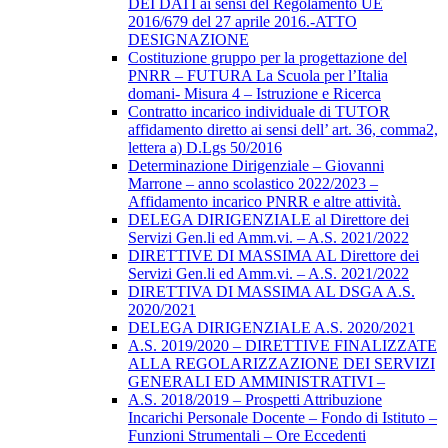
DEI DATI ai sensi del Regolamento UE
2016/679 del 27 aprile 2016.-ATTO
DESIGNAZIONE
Costituzione gruppo per la progettazione del
PNRR – FUTURA La Scuola per l’Italia
domani- Misura 4 – Istruzione e Ricerca
Contratto incarico individuale di TUTOR
affidamento diretto ai sensi dell’ art. 36, comma2,
lettera a) D.Lgs 50/2016
Determinazione Dirigenziale – Giovanni
Marrone – anno scolastico 2022/2023 –
Affidamento incarico PNRR e altre attività.
DELEGA DIRIGENZIALE al Direttore dei
Servizi Gen.li ed Amm.vi. – A.S. 2021/2022
DIRETTIVE DI MASSIMA AL Direttore dei
Servizi Gen.li ed Amm.vi. – A.S. 2021/2022
DIRETTIVA DI MASSIMA AL DSGA A.S.
2020/2021
DELEGA DIRIGENZIALE A.S. 2020/2021
A.S. 2019/2020 – DIRETTIVE FINALIZZATE
ALLA REGOLARIZZAZIONE DEI SERVIZI
GENERALI ED AMMINISTRATIVI –
A.S. 2018/2019 – Prospetti Attribuzione
Incarichi Personale Docente – Fondo di Istituto –
Funzioni Strumentali – Ore Eccedenti