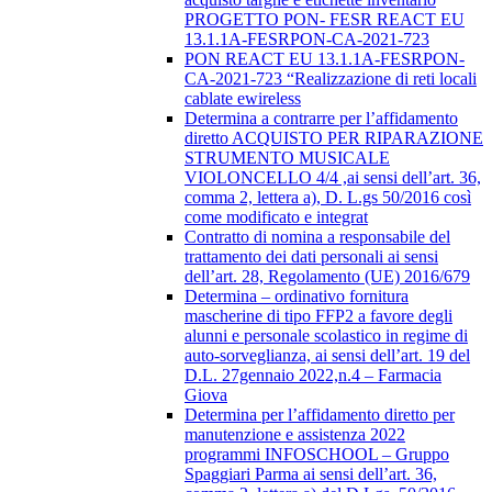
PROGETTO PON- FESR REACT EU
13.1.1A-FESRPON-CA-2021-723
PON REACT EU 13.1.1A-FESRPON-
CA-2021-723 “Realizzazione di reti locali
cablate ewireless
Determina a contrarre per l’affidamento
diretto ACQUISTO PER RIPARAZIONE
STRUMENTO MUSICALE
VIOLONCELLO 4/4 ,ai sensi dell’art. 36,
comma 2, lettera a), D. L.gs 50/2016 così
come modificato e integrat
Contratto di nomina a responsabile del
trattamento dei dati personali ai sensi
dell’art. 28, Regolamento (UE) 2016/679
Determina – ordinativo fornitura
mascherine di tipo FFP2 a favore degli
alunni e personale scolastico in regime di
auto-sorveglianza, ai sensi dell’art. 19 del
D.L. 27gennaio 2022,n.4 – Farmacia
Giova
Determina per l’affidamento diretto per
manutenzione e assistenza 2022
programmi INFOSCHOOL – Gruppo
Spaggiari Parma ai sensi dell’art. 36,