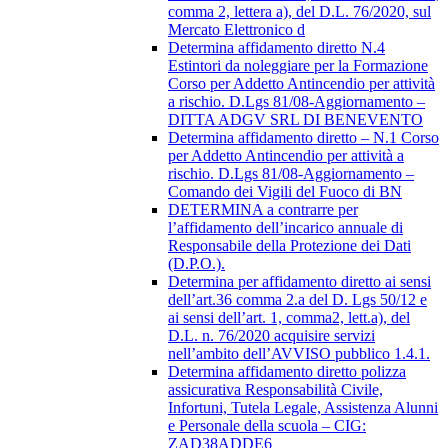
comma 2, lettera a), del D.L. 76/2020, sul
Mercato Elettronico d
Determina affidamento diretto N.4
Estintori da noleggiare per la Formazione
Corso per Addetto Antincendio per attività
a rischio. D.Lgs 81/08-Aggiornamento –
DITTA ADGV SRL DI BENEVENTO
Determina affidamento diretto – N.1 Corso
per Addetto Antincendio per attività a
rischio. D.Lgs 81/08-Aggiornamento –
Comando dei Vigili del Fuoco di BN
DETERMINA a contrarre per
l’affidamento dell’incarico annuale di
Responsabile della Protezione dei Dati
(D.P.O.).
Determina per affidamento diretto ai sensi
dell’art.36 comma 2.a del D. Lgs 50/12 e
ai sensi dell’art. 1, comma2, lett.a), del
D.L. n. 76/2020 acquisire servizi
nell’ambito dell’AVVISO pubblico 1.4.1.
Determina affidamento diretto polizza
assicurativa Responsabilità Civile,
Infortuni, Tutela Legale, Assistenza Alunni
e Personale della scuola – CIG:
ZAD38ADDE6