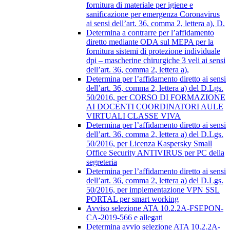
fornitura di materiale per igiene e
sanificazione per emergenza Coronavirus
ai sensi dell’art. 36, comma 2, lettera a), D.
Determina a contrarre per l’affidamento
diretto mediante ODA sul MEPA per la
fornitura sistemi di protezione individuale
dpi – mascherine chirurgiche 3 veli ai sensi
dell’art. 36, comma 2, lettera a),
Determina per l’affidamento diretto ai sensi
dell’art. 36, comma 2, lettera a) del D.Lgs.
50/2016, per CORSO DI FORMAZIONE
AI DOCENTI COORDINATORI AULE
VIRTUALI CLASSE VIVA
Determina per l’affidamento diretto ai sensi
dell’art. 36, comma 2, lettera a) del D.Lgs.
50/2016, per Licenza Kaspersky Small
Office Security ANTIVIRUS per PC della
segreteria
Determina per l’affidamento diretto ai sensi
dell’art. 36, comma 2, lettera a) del D.Lgs.
50/2016, per implementazione VPN SSL
PORTAL per smart working
Avviso selezione ATA 10.2.2A-FSEPON-
CA-2019-566 e allegati
Determina avvio selezione ATA 10.2.2A-