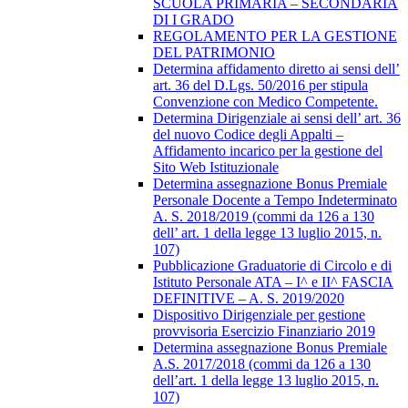
SCUOLA PRIMARIA – SECONDARIA
DI I GRADO
REGOLAMENTO PER LA GESTIONE
DEL PATRIMONIO
Determina affidamento diretto ai sensi dell’
art. 36 del D.Lgs. 50/2016 per stipula
Convenzione con Medico Competente.
Determina Dirigenziale ai sensi dell’ art. 36
del nuovo Codice degli Appalti –
Affidamento incarico per la gestione del
Sito Web Istituzionale
Determina assegnazione Bonus Premiale
Personale Docente a Tempo Indeterminato
A. S. 2018/2019 (commi da 126 a 130
dell’ art. 1 della legge 13 luglio 2015, n.
107)
Pubblicazione Graduatorie di Circolo e di
Istituto Personale ATA – I^ e II^ FASCIA
DEFINITIVE – A. S. 2019/2020
Dispositivo Dirigenziale per gestione
provvisoria Esercizio Finanziario 2019
Determina assegnazione Bonus Premiale
A.S. 2017/2018 (commi da 126 a 130
dell’art. 1 della legge 13 luglio 2015, n.
107)