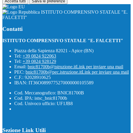
Accetta tutti
Salva le preferenze
ISTITUTO COMPRENSIVO STATALE "E.
FALCETTI"
Contatti
ISTITUTO COMPRENSIVO STATALE "E. FALCETTI"
Piazza della Sapienza 82021 - Apice (BN)
Tel:
+39 0824 922063
Tel:
+39 0824 928129
Email:
bnic81700b@istruzione.it
Link per inviare una mail
PEC:
bnic81700b@pec.istruzione.it
Link per inviare una mail
C.F.: 92028910625
IBAN: IT36O0899775270000000105589
Cod. Meccanografico: BNIC81700B
Cod. IPA: istsc_bnic81700b
Cod. Univoco ufficio: UF1JB8
Sezione Link Utili