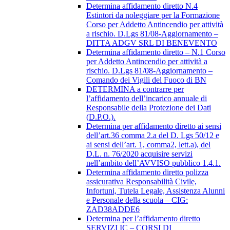
Determina affidamento diretto N.4
Estintori da noleggiare per la Formazione
Corso per Addetto Antincendio per attività
a rischio. D.Lgs 81/08-Aggiornamento –
DITTA ADGV SRL DI BENEVENTO
Determina affidamento diretto – N.1 Corso
per Addetto Antincendio per attività a
rischio. D.Lgs 81/08-Aggiornamento –
Comando dei Vigili del Fuoco di BN
DETERMINA a contrarre per
l’affidamento dell’incarico annuale di
Responsabile della Protezione dei Dati
(D.P.O.).
Determina per affidamento diretto ai sensi
dell’art.36 comma 2.a del D. Lgs 50/12 e
ai sensi dell’art. 1, comma2, lett.a), del
D.L. n. 76/2020 acquisire servizi
nell’ambito dell’AVVISO pubblico 1.4.1.
Determina affidamento diretto polizza
assicurativa Responsabilità Civile,
Infortuni, Tutela Legale, Assistenza Alunni
e Personale della scuola – CIG:
ZAD38ADDE6
Determina per l’affidamento diretto
SERVIZI IC – CORSI DI