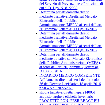
del Servizio di Prevenzione e Protezione di
cui al D. Lgs. N. 81/2008,
Determina per affidamento diretto
mediante Trattativa Diretta sul Mercato
Elettronico della Pubblica
Amministrazione (MEPA) ai sensi dell’art.
36, comma2, lettera a), D.Lgs 50/2016
Determina per affidamento diretto
mediante Trattativa Diretta sul Mercato
Elettronico della Pubblica
Amministrazione (MEPA) ai sensi dell’art.
36, comma2, lettera a), D.Lgs 50/2016
Determina per affidamento diretto
mediante trattativa sul Mercato Elettronico
delle Pubblica Amministrazione (MEPA),
ai sensi dell’art. 36 , comma 2, lettera a),
D.Lgs 50/2016
INCARICO MEDICO COMPETENTE –
Affidamento diretto ai sensi dell’articolo
36 del Decreto Legislativo 18 aprile 2016,
n.50 – A.S. 2022-2023
stipula trattativa diretta mepa 2140051
acquisto targhe e etichette inventario
PROGETTO PON- FESR REACT EU
13.1.1A-FESRPON-CA-2021-723