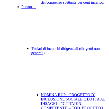
del compenso spettante per ogni incarico:
Personale
Titolari di incarichi dirigenziali (dirigenti non
generali)
NOMINA RUP – PROGETTO DI
INCLUSIONE SOCIALE E LOTTA AL
DISAGIO – “CITTADINI
COMPETENTI” – COD. PROGETTO