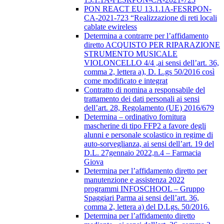
PON REACT EU 13.1.1A-FESRPON-
CA-2021-723 “Realizzazione di reti locali
cablate ewireless
Determina a contrarre per l’affidamento
diretto ACQUISTO PER RIPARAZIONE
STRUMENTO MUSICALE
VIOLONCELLO 4/4 ,ai sensi dell’art. 36,
comma 2, lettera a), D. L.gs 50/2016 così
come modificato e integrat
Contratto di nomina a responsabile del
trattamento dei dati personali ai sensi
dell’art. 28, Regolamento (UE) 2016/679
Determina – ordinativo fornitura
mascherine di tipo FFP2 a favore degli
alunni e personale scolastico in regime di
auto-sorveglianza, ai sensi dell’art. 19 del
D.L. 27gennaio 2022,n.4 – Farmacia
Giova
Determina per l’affidamento diretto per
manutenzione e assistenza 2022
programmi INFOSCHOOL – Gruppo
Spaggiari Parma ai sensi dell’art. 36,
comma 2, lettera a) del D.Lgs. 50/2016.
Determina per l’affidamento diretto