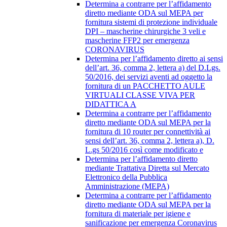
Determina a contrarre per l’affidamento
diretto mediante ODA sul MEPA per
fornitura sistemi di protezione individuale
DPI – mascherine chirurgiche 3 veli e
mascherine FFP2 per emergenza
CORONAVIRUS
Determina per l’affidamento diretto ai sensi
dell’art. 36, comma 2, lettera a) del D.Lgs.
50/2016, dei servizi aventi ad oggetto la
fornitura di un PACCHETTO AULE
VIRTUALI CLASSE VIVA PER
DIDATTICA A
Determina a contrarre per l’affidamento
diretto mediante ODA sul MEPA per la
fornitura di 10 router per connettività ai
sensi dell’art. 36, comma 2, lettera a), D.
L.gs 50/2016 così come modificato e
Determina per l’affidamento diretto
mediante Trattativa Diretta sul Mercato
Elettronico della Pubblica
Amministrazione (MEPA)
Determina a contrarre per l’affidamento
diretto mediante ODA sul MEPA per la
fornitura di materiale per igiene e
sanificazione per emergenza Coronavirus