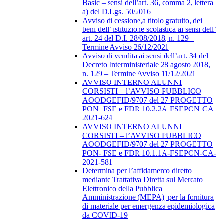
Basic – sensi dell’art. 36, comma 2, lettera
a) del D.Lgs. 50/2016
Avviso di cessione,a titolo gratuito, dei
beni dell’ istituzione scolastica ai sensi dell’
art. 24 del D.I. 28/08/2018, n. 129 –
Termine Avviso 26/12/2021
Avviso di vendita ai sensi dell’art. 34 del
Decreto Interministeriale 28 agosto 2018,
n. 129 – Termine Avviso 11/12/2021
AVVISO INTERNO ALUNNI
CORSISTI – l’AVVISO PUBBLICO
AOODGEFID/9707 del 27 PROGETTO
PON- FSE e FDR 10.2.2A-FSEPON-CA-
2021-624
AVVISO INTERNO ALUNNI
CORSISTI – l’AVVISO PUBBLICO
AOODGEFID/9707 del 27 PROGETTO
PON- FSE e FDR 10.1.1A-FSEPON-CA-
2021-581
Determina per l’affidamento diretto
mediante Trattativa Diretta sul Mercato
Elettronico della Pubblica
Amministrazione (MEPA), per la fornitura
di materiale per emergenza epidemiologica
da COVID-19