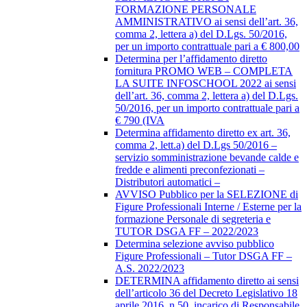
FORMAZIONE PERSONALE
AMMINISTRATIVO ai sensi dell’art. 36,
comma 2, lettera a) del D.Lgs. 50/2016,
per un importo contrattuale pari a € 800,00
Determina per l’affidamento diretto
fornitura PROMO WEB – COMPLETA
LA SUITE INFOSCHOOL 2022 ai sensi
dell’art. 36, comma 2, lettera a) del D.Lgs.
50/2016, per un importo contrattuale pari a
€ 790 (IVA
Determina affidamento diretto ex art. 36,
comma 2, lett.a) del D.Lgs 50/2016 –
servizio somministrazione bevande calde e
fredde e alimenti preconfezionati –
Distributori automatici –
AVVISO Pubblico per la SELEZIONE di
Figure Professionali Interne / Esterne per la
formazione Personale di segreteria e
TUTOR DSGA FF – 2022/2023
Determina selezione avviso pubblico
Figure Professionali – Tutor DSGA FF –
A.S. 2022/2023
DETERMINA affidamento diretto ai sensi
dell’articolo 36 del Decreto Legislativo 18
aprile 2016, n.50, incarico di Responsabile