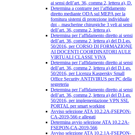
ai sensi dell’art. 36, comma 2, lettera a), D.
Determina a contrarre per l’affidamento
diretto mediante ODA sul MEPA per la
fornitura sistemi di protezione individuale
dpi – mascherine chirurgiche 3 veli ai sensi
dell’art. 36, comma 2, lettera a),
Determina per l’affidamento diretto ai sensi
dell’art. 36, comma 2, lettera a) del D.Lgs.
50/2016, per CORSO DI FORMAZIONE
AI DOCENTI COORDINATORI AULE
VIRTUALI CLASSE VIVA
Determina per l’affidamento diretto ai sensi
dell’art. 36, comma 2, lettera a) del D.Lgs.
50/2016, per Licenza Kaspersky Small
Office Security ANTIVIRUS per PC della
segreteria
Determina per l’affidamento diretto ai sensi
dell’art. 36, comma 2, lettera a) del D.Lgs.
50/2016, per implementazione VPN SSL
PORTAL per smart working
Avviso selezione ATA 10.2.2A-FSEPON-
CA-2019-566 e allegati
Determina avvio selezione ATA 10.2.2A-
FSEPON-CA-2019-566
Avviso selezione ATA 10.2.1A-FSEPON-