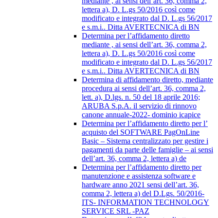
mediante , ai sensi dell’art. 36, comma 2,
lettera a), D. L.gs 50/2016 così come
modificato e integrato dal D. L.gs 56/2017
e s.m.i.. Ditta AVERTECNICA di BN
Determina per l’affidamento diretto
mediante , ai sensi dell’art. 36, comma 2,
lettera a), D. L.gs 50/2016 così come
modificato e integrato dal D. L.gs 56/2017
e s.m.i.. Ditta AVERTECNICA di BN
Determina di affidamento diretto, mediante
procedura ai sensi dell’art. 36, comma 2,
lett. a), D.lgs. n. 50 del 18 aprile 2016;
ARUBA S.p.A. il servizio di rinnovo
canone annuale-2022- dominio icapice
Determina per l’affidamento diretto per l’
acquisto del SOFTWARE PagOnLine
Basic – Sistema centralizzato per gestire i
pagamenti da parte delle famiglie – ai sensi
dell’art. 36, comma 2, lettera a) de
Determina per l’affidamento diretto per
manutenzione e assistenza software e
hardware anno 2021 sensi dell’art. 36,
comma 2, lettera a) del D.Lgs. 50/2016-
ITS- INFORMATION TECHNOLOGY
SERVICE SRL -PAZ