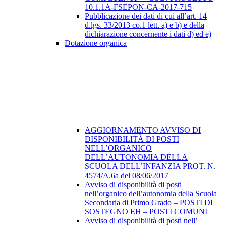
10.1.1A-FSEPON-CA-2017-715
Pubblicazione dei dati di cui all’art. 14
d.lgs. 33/2013 co.1 lett. a) e b) e della
dichiarazione concernente i dati d) ed e)
Dotazione organica
AGGIORNAMENTO AVVISO DI
DISPONIBILITÀ DI POSTI
NELL’ORGANICO
DELL’AUTONOMIA DELLA
SCUOLA DELL’INFANZIA PROT. N.
4574/A.6a del 08/06/2017
Avviso di disponibilità di posti
nell’organico dell’autonomia della Scuola
Secondaria di Primo Grado – POSTI DI
SOSTEGNO EH – POSTI COMUNI
Avviso di disponibilità di posti nell’