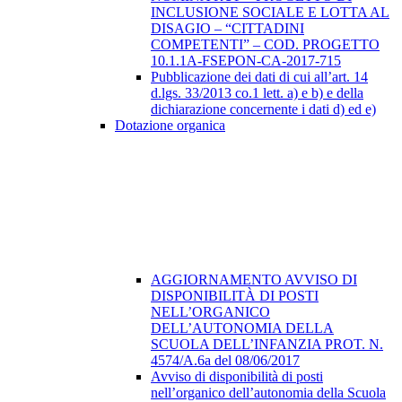
INCLUSIONE SOCIALE E LOTTA AL
DISAGIO – “CITTADINI
COMPETENTI” – COD. PROGETTO
10.1.1A-FSEPON-CA-2017-715
Pubblicazione dei dati di cui all’art. 14
d.lgs. 33/2013 co.1 lett. a) e b) e della
dichiarazione concernente i dati d) ed e)
Dotazione organica
AGGIORNAMENTO AVVISO DI
DISPONIBILITÀ DI POSTI
NELL’ORGANICO
DELL’AUTONOMIA DELLA
SCUOLA DELL’INFANZIA PROT. N.
4574/A.6a del 08/06/2017
Avviso di disponibilità di posti
nell’organico dell’autonomia della Scuola