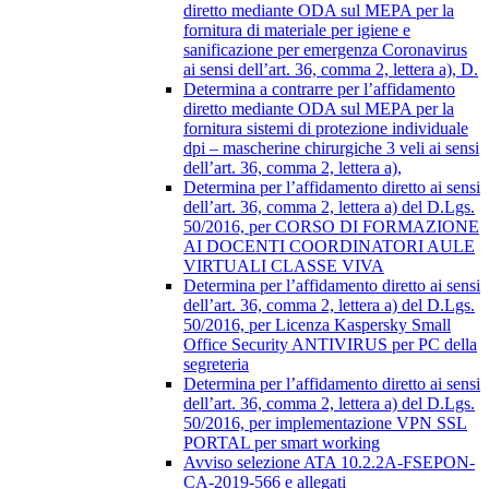
diretto mediante ODA sul MEPA per la
fornitura di materiale per igiene e
sanificazione per emergenza Coronavirus
ai sensi dell’art. 36, comma 2, lettera a), D.
Determina a contrarre per l’affidamento
diretto mediante ODA sul MEPA per la
fornitura sistemi di protezione individuale
dpi – mascherine chirurgiche 3 veli ai sensi
dell’art. 36, comma 2, lettera a),
Determina per l’affidamento diretto ai sensi
dell’art. 36, comma 2, lettera a) del D.Lgs.
50/2016, per CORSO DI FORMAZIONE
AI DOCENTI COORDINATORI AULE
VIRTUALI CLASSE VIVA
Determina per l’affidamento diretto ai sensi
dell’art. 36, comma 2, lettera a) del D.Lgs.
50/2016, per Licenza Kaspersky Small
Office Security ANTIVIRUS per PC della
segreteria
Determina per l’affidamento diretto ai sensi
dell’art. 36, comma 2, lettera a) del D.Lgs.
50/2016, per implementazione VPN SSL
PORTAL per smart working
Avviso selezione ATA 10.2.2A-FSEPON-
CA-2019-566 e allegati