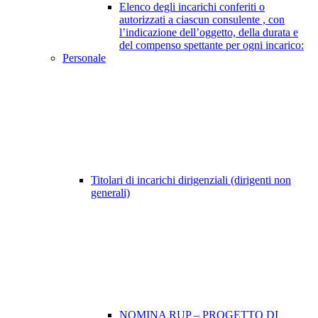
Elenco degli incarichi conferiti o
autorizzati a ciascun consulente , con
l’indicazione dell’oggetto, della durata e
del compenso spettante per ogni incarico:
Personale
Titolari di incarichi dirigenziali (dirigenti non
generali)
NOMINA RUP – PROGETTO DI