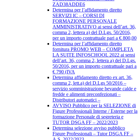
ZAD38ADDE6
Determina per l’affidamento diretto
SERVIZI IC – CORSI DI
FORMAZIONE PERSONALE
AMMINISTRATIVO ai sensi dell’art. 36,
comma 2, lettera a) del D.Lgs. 50/2016,
per un importo contrattuale pari a € 800,00
Determina per l’affidamento diretto
fornitura PROMO WEB – COMPLETA
LA SUITE INFOSCHOOL 2022 ai sensi
dell’art. 36, comma 2, lettera a) del D.Lgs.
50/2016, per un importo contrattuale pari a
€ 790 (IVA
Determina affidamento diretto ex art. 36,
comma 2, lett.a) del D.Lgs 50/2016 –
servizio somministrazione bevande calde e
fredde e alimenti preconfezionati –
Distributori automatici –
AVVISO Pubblico per la SELEZIONE di
Figure Professionali Interne / Esterne per la
formazione Personale di segreteria e
TUTOR DSGA FF – 2022/2023
Determina selezione avviso pubblico
Figure Professionali – Tutor DSGA FF –
A.S. 2022/2023