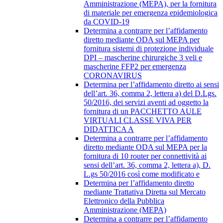
Amministrazione (MEPA), per la fornitura
di materiale per emergenza epidemiologica
da COVID-19
Determina a contrarre per l’affidamento
diretto mediante ODA sul MEPA per
fornitura sistemi di protezione individuale
DPI – mascherine chirurgiche 3 veli e
mascherine FFP2 per emergenza
CORONAVIRUS
Determina per l’affidamento diretto ai sensi
dell’art. 36, comma 2, lettera a) del D.Lgs.
50/2016, dei servizi aventi ad oggetto la
fornitura di un PACCHETTO AULE
VIRTUALI CLASSE VIVA PER
DIDATTICA A
Determina a contrarre per l’affidamento
diretto mediante ODA sul MEPA per la
fornitura di 10 router per connettività ai
sensi dell’art. 36, comma 2, lettera a), D.
L.gs 50/2016 così come modificato e
Determina per l’affidamento diretto
mediante Trattativa Diretta sul Mercato
Elettronico della Pubblica
Amministrazione (MEPA)
Determina a contrarre per l’affidamento