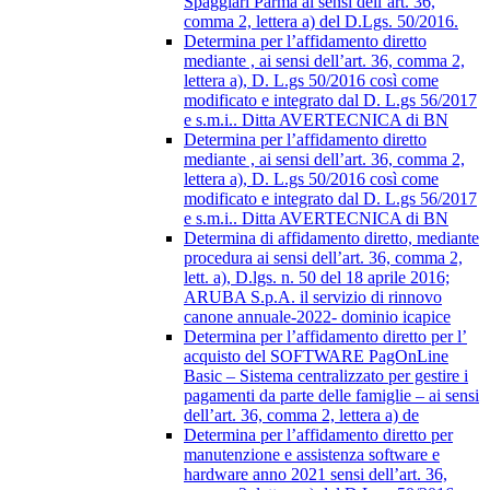
Spaggiari Parma ai sensi dell’art. 36,
comma 2, lettera a) del D.Lgs. 50/2016.
Determina per l’affidamento diretto
mediante , ai sensi dell’art. 36, comma 2,
lettera a), D. L.gs 50/2016 così come
modificato e integrato dal D. L.gs 56/2017
e s.m.i.. Ditta AVERTECNICA di BN
Determina per l’affidamento diretto
mediante , ai sensi dell’art. 36, comma 2,
lettera a), D. L.gs 50/2016 così come
modificato e integrato dal D. L.gs 56/2017
e s.m.i.. Ditta AVERTECNICA di BN
Determina di affidamento diretto, mediante
procedura ai sensi dell’art. 36, comma 2,
lett. a), D.lgs. n. 50 del 18 aprile 2016;
ARUBA S.p.A. il servizio di rinnovo
canone annuale-2022- dominio icapice
Determina per l’affidamento diretto per l’
acquisto del SOFTWARE PagOnLine
Basic – Sistema centralizzato per gestire i
pagamenti da parte delle famiglie – ai sensi
dell’art. 36, comma 2, lettera a) de
Determina per l’affidamento diretto per
manutenzione e assistenza software e
hardware anno 2021 sensi dell’art. 36,