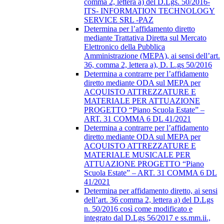
comma 2, lettera a) del D.Lgs. 50/2016-
ITS- INFORMATION TECHNOLOGY
SERVICE SRL -PAZ
Determina per l’affidamento diretto
mediante Trattativa Diretta sul Mercato
Elettronico della Pubblica
Amministrazione (MEPA), ai sensi dell’art.
36, comma 2, lettera a), D. L.gs 50/2016
Determina a contrarre per l’affidamento
diretto mediante ODA sul MEPA per
ACQUISTO ATTREZZATURE E
MATERIALE PER ATTUAZIONE
PROGETTO “Piano Scuola Estate” –
ART. 31 COMMA 6 DL 41/2021
Determina a contrarre per l’affidamento
diretto mediante ODA sul MEPA per
ACQUISTO ATTREZZATURE E
MATERIALE MUSICALE PER
ATTUAZIONE PROGETTO “Piano
Scuola Estate” – ART. 31 COMMA 6 DL
41/2021
Determina per affidamento diretto, ai sensi
dell’art. 36 comma 2, lettera a) del D.Lgs
n. 50/2016 così come modificato e
integrato dal D.Lgs 56/2017 e ss.mm.ii.,