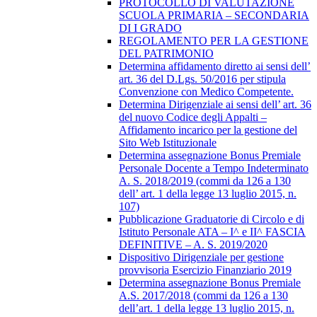
PROTOCOLLO DI VALUTAZIONE
SCUOLA PRIMARIA – SECONDARIA
DI I GRADO
REGOLAMENTO PER LA GESTIONE
DEL PATRIMONIO
Determina affidamento diretto ai sensi dell’
art. 36 del D.Lgs. 50/2016 per stipula
Convenzione con Medico Competente.
Determina Dirigenziale ai sensi dell’ art. 36
del nuovo Codice degli Appalti –
Affidamento incarico per la gestione del
Sito Web Istituzionale
Determina assegnazione Bonus Premiale
Personale Docente a Tempo Indeterminato
A. S. 2018/2019 (commi da 126 a 130
dell’ art. 1 della legge 13 luglio 2015, n.
107)
Pubblicazione Graduatorie di Circolo e di
Istituto Personale ATA – I^ e II^ FASCIA
DEFINITIVE – A. S. 2019/2020
Dispositivo Dirigenziale per gestione
provvisoria Esercizio Finanziario 2019
Determina assegnazione Bonus Premiale
A.S. 2017/2018 (commi da 126 a 130
dell’art. 1 della legge 13 luglio 2015, n.