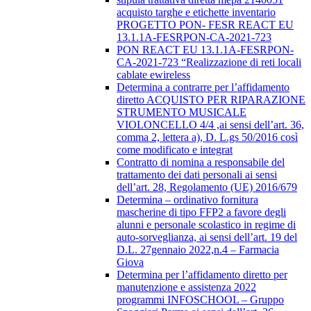
acquisto targhe e etichette inventario
PROGETTO PON- FESR REACT EU
13.1.1A-FESRPON-CA-2021-723
PON REACT EU 13.1.1A-FESRPON-
CA-2021-723 “Realizzazione di reti locali
cablate ewireless
Determina a contrarre per l’affidamento
diretto ACQUISTO PER RIPARAZIONE
STRUMENTO MUSICALE
VIOLONCELLO 4/4 ,ai sensi dell’art. 36,
comma 2, lettera a), D. L.gs 50/2016 così
come modificato e integrat
Contratto di nomina a responsabile del
trattamento dei dati personali ai sensi
dell’art. 28, Regolamento (UE) 2016/679
Determina – ordinativo fornitura
mascherine di tipo FFP2 a favore degli
alunni e personale scolastico in regime di
auto-sorveglianza, ai sensi dell’art. 19 del
D.L. 27gennaio 2022,n.4 – Farmacia
Giova
Determina per l’affidamento diretto per
manutenzione e assistenza 2022
programmi INFOSCHOOL – Gruppo