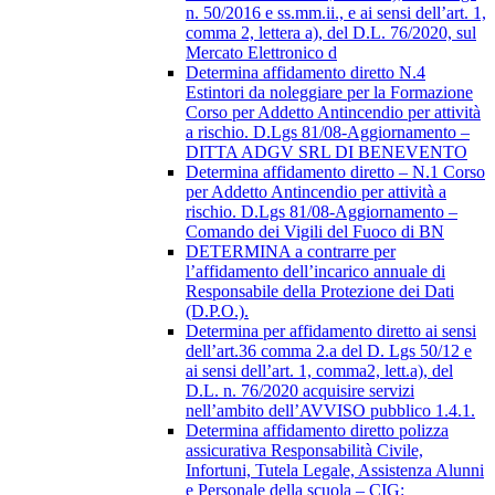
n. 50/2016 e ss.mm.ii., e ai sensi dell’art. 1,
comma 2, lettera a), del D.L. 76/2020, sul
Mercato Elettronico d
Determina affidamento diretto N.4
Estintori da noleggiare per la Formazione
Corso per Addetto Antincendio per attività
a rischio. D.Lgs 81/08-Aggiornamento –
DITTA ADGV SRL DI BENEVENTO
Determina affidamento diretto – N.1 Corso
per Addetto Antincendio per attività a
rischio. D.Lgs 81/08-Aggiornamento –
Comando dei Vigili del Fuoco di BN
DETERMINA a contrarre per
l’affidamento dell’incarico annuale di
Responsabile della Protezione dei Dati
(D.P.O.).
Determina per affidamento diretto ai sensi
dell’art.36 comma 2.a del D. Lgs 50/12 e
ai sensi dell’art. 1, comma2, lett.a), del
D.L. n. 76/2020 acquisire servizi
nell’ambito dell’AVVISO pubblico 1.4.1.
Determina affidamento diretto polizza
assicurativa Responsabilità Civile,
Infortuni, Tutela Legale, Assistenza Alunni
e Personale della scuola – CIG: