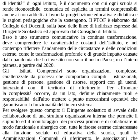
di identità” di ogni istituto, è il documento con cui ogni scuola si
rende riconoscibile, comunica ed esplicita in termini comprensibili
anche ai non addetti ai lavori la progettazione educativa e didattica e
le ragioni pedagogiche che la sostengono. Il PTOF è elaborato dal
Collegio dei Docenti, sulla base delle linee di indirizzo espresse dal
Dirigente Scolastico ed approvato dal Consiglio di Istituto.
Esso è uno strumento comunicativo in continua trasformazione,
deve comprendere le caratteristiche costanti dell’Istituto, e nel
contempo riflettere l’andamento delle circostanze e delle condizioni
esterne, come le trasformazioni profonde e di grande impatto causate
dalla pandemia che ha investito non solo il nostro Paese, ma l’intero
pianeta, a partire dal 2020.
Gli Istituti Comprensivi sono organizzazioni complesse,
caratterizzate da processi che comportano compiti istituzionali,
gestione di persone, gestione di risorse, rapporti con gli utenti,
interazioni con il territorio di riferimento. Per affrontare
la complessità occorre, da un lato, definire chiaramente ruoli e
responsabilità, dall'altro mettere a punto meccanismi operativi che
garantiscano la funzionalità dell'intero sistema.
Per svolgere questo compito il Dirigente scolastico si avvale della
collaborazione di una struttura organizzativa interna che permette il
supporto ed il monitoraggio dei processi primari e di collaborare in
modo funzionale e sinergico con tutte le risorse esterne cointeressate
alla funzione sociale ed educativa della scuola, quali le
Amministrazioni Comunali di riferimento, le associazioni che