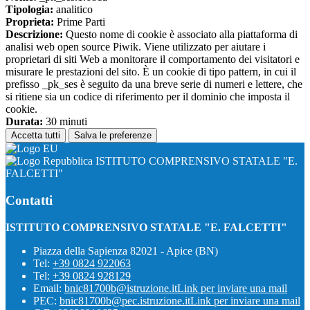
Tipologia:
analitico
Proprieta:
Prime Parti
Descrizione:
Questo nome di cookie è associato alla piattaforma di
analisi web open source Piwik. Viene utilizzato per aiutare i
proprietari di siti Web a monitorare il comportamento dei visitatori e
misurare le prestazioni del sito. È un cookie di tipo pattern, in cui il
prefisso _pk_ses è seguito da una breve serie di numeri e lettere, che
si ritiene sia un codice di riferimento per il dominio che imposta il
cookie.
Durata:
30 minuti
Accetta tutti
Salva le preferenze
ISTITUTO COMPRENSIVO STATALE "E.
FALCETTI"
Contatti
ISTITUTO COMPRENSIVO STATALE "E. FALCETTI"
Piazza della Sapienza 82021 - Apice (BN)
Tel:
+39 0824 922063
Tel:
+39 0824 928129
Email:
bnic81700b@istruzione.it
Link per inviare una mail
PEC:
bnic81700b@pec.istruzione.it
Link per inviare una mail