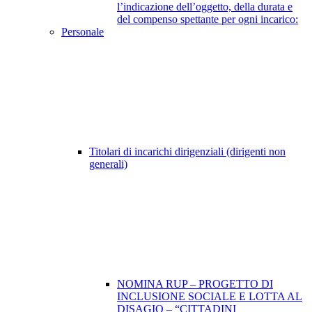
l’indicazione dell’oggetto, della durata e
del compenso spettante per ogni incarico:
Personale
Titolari di incarichi dirigenziali (dirigenti non
generali)
NOMINA RUP – PROGETTO DI
INCLUSIONE SOCIALE E LOTTA AL
DISAGIO – “CITTADINI