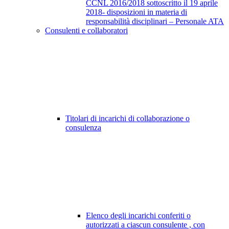
CCNL 2016/2018 sottoscritto il 19 aprile
2018- disposizioni in materia di
responsabilità disciplinari – Personale ATA
Consulenti e collaboratori
Titolari di incarichi di collaborazione o
consulenza
Elenco degli incarichi conferiti o
autorizzati a ciascun consulente , con