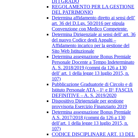
DI I GRADO
REGOLAMENTO PER LA GESTIONE
DEL PATRIMONIO
Determina affidamento diretto ai sensi dell’
art. 36 del D.Lgs. 50/2016 per stipula
Convenzione con Medico Competente.
Determina Dirigenziale ai sensi dell’ art. 36
del nuovo Codice degli Appalti –
Affidamento incarico per la gestione del
Sito Web Istituzionale
Determina assegnazione Bonus Premiale
Personale Docente a Tempo Indeterminato
A. S. 2018/2019 (commi da 126 a 130
dell’ art. 1 della legge 13 luglio 2015, n.
107)
Pubblicazione Graduatorie di Circolo e di
Istituto Personale ATA – I^ e II^ FASCIA
DEFINITIVE – A. S. 2019/2020
Dispositivo Dirigenziale per gestione
provvisoria Esercizio Finanziario 2019
Determina assegnazione Bonus Premiale
A.S. 2017/2018 (commi da 126 a 130
dell’art. 1 della legge 13 luglio 2015, n.
107)
CODICE DISCIPLINARE ART. 13 DEL