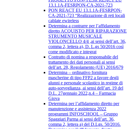
13.1.1A-FESRPON-CA-2021-723
PON REACT EU 13.1.1A-FESRPON-
CA-2021-723 “Realizzazione di reti locali
cablate ewireless
Determina a contrarre per l’affidamento
diretto ACQUISTO PER RIPARAZIONE
STRUMENTO MUSICALE
VIOLONCELLO 4/4 ,ai sensi dell’art. 36,
comma 2, lettera a), D. L.gs 50/2016 così
come modificato e integrat
Contratto di nomina a responsabile del
trattamento dei dati personali ai sensi
dell’art. 28, Regolamento (UE) 2016/679
Determina – ordinativo fornitura
mascherine di tipo FFP2 a favore degli
alunni e personale scolastico in regime di
auto-sorveglianza, ai sensi dell’art. 19 del
D.L. 27gennaio 2022,n.4 – Farmacia
Giova
Determina per l’affidamento diretto per
manutenzione e assistenza 2022
programmi INFOSCHOOL – Gruppo
Spaggiari Parma ai sensi dell’art. 36,
comma 2, lettera a) del D.Lgs. 50/2016.