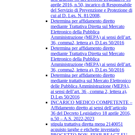
aprile 2016, n.50, incarico di Responsabile
del Servizio di Prevenzione e Protezione di
cui al D. Lgs. N. 81/2008,
Determina per affidamento diretto
mediante Trattativa Diretta sul Mercato
Elettronico della Pubblica
Amministrazione (MEPA) ai sensi dell’art.
36, comma2, lettera a), D.Lgs 50/2016
Determina per affidamento diretto
mediante Trattativa Diretta sul Mercato
Elettronico della Pubblica
Amministrazione (MEPA) ai sensi dell’art.
36, comma2, lettera a), D.Lgs 50/2016
Determina per affidamento diretto
mediante trattativa sul Mercato Elettronico
delle Pubblica Amministrazione (MEPA),
ai sensi dell’art. 36 , comma 2, lettera a),
D.Lgs 50/2016
INCARICO MEDICO COMPETENTE –
Affidamento diretto ai sensi dell’articolo
36 del Decreto Legislativo 18 aprile 2016,
n.50 – A.S. 2022-2023
stipula trattativa diretta mepa 2140051
acquisto targhe e etichette inventario
PROGETTO PON- FESR REACT EU