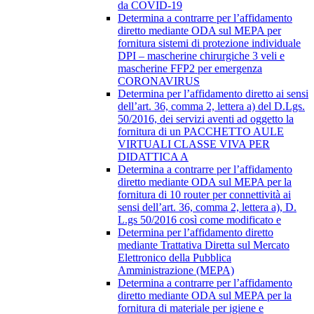
da COVID-19
Determina a contrarre per l’affidamento
diretto mediante ODA sul MEPA per
fornitura sistemi di protezione individuale
DPI – mascherine chirurgiche 3 veli e
mascherine FFP2 per emergenza
CORONAVIRUS
Determina per l’affidamento diretto ai sensi
dell’art. 36, comma 2, lettera a) del D.Lgs.
50/2016, dei servizi aventi ad oggetto la
fornitura di un PACCHETTO AULE
VIRTUALI CLASSE VIVA PER
DIDATTICA A
Determina a contrarre per l’affidamento
diretto mediante ODA sul MEPA per la
fornitura di 10 router per connettività ai
sensi dell’art. 36, comma 2, lettera a), D.
L.gs 50/2016 così come modificato e
Determina per l’affidamento diretto
mediante Trattativa Diretta sul Mercato
Elettronico della Pubblica
Amministrazione (MEPA)
Determina a contrarre per l’affidamento
diretto mediante ODA sul MEPA per la
fornitura di materiale per igiene e