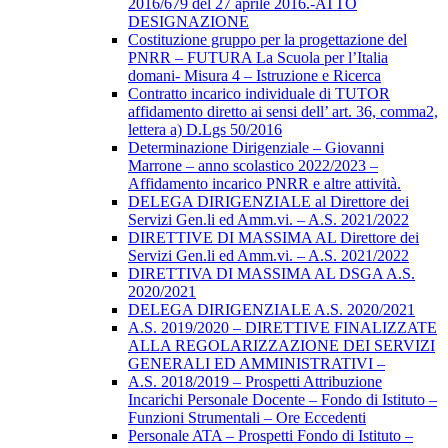
2016/679 del 27 aprile 2016.-ATTO
DESIGNAZIONE
Costituzione gruppo per la progettazione del
PNRR – FUTURA La Scuola per l’Italia
domani- Misura 4 – Istruzione e Ricerca
Contratto incarico individuale di TUTOR
affidamento diretto ai sensi dell’ art. 36, comma2,
lettera a) D.Lgs 50/2016
Determinazione Dirigenziale – Giovanni
Marrone – anno scolastico 2022/2023 –
Affidamento incarico PNRR e altre attività.
DELEGA DIRIGENZIALE al Direttore dei
Servizi Gen.li ed Amm.vi. – A.S. 2021/2022
DIRETTIVE DI MASSIMA AL Direttore dei
Servizi Gen.li ed Amm.vi. – A.S. 2021/2022
DIRETTIVA DI MASSIMA AL DSGA A.S.
2020/2021
DELEGA DIRIGENZIALE A.S. 2020/2021
A.S. 2019/2020 – DIRETTIVE FINALIZZATE
ALLA REGOLARIZZAZIONE DEI SERVIZI
GENERALI ED AMMINISTRATIVI –
A.S. 2018/2019 – Prospetti Attribuzione
Incarichi Personale Docente – Fondo di Istituto –
Funzioni Strumentali – Ore Eccedenti
Personale ATA – Prospetti Fondo di Istituto –