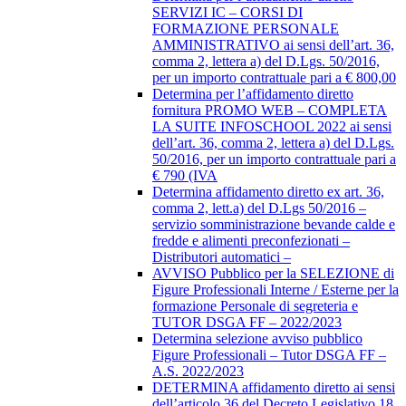
SERVIZI IC – CORSI DI
FORMAZIONE PERSONALE
AMMINISTRATIVO ai sensi dell’art. 36,
comma 2, lettera a) del D.Lgs. 50/2016,
per un importo contrattuale pari a € 800,00
Determina per l’affidamento diretto
fornitura PROMO WEB – COMPLETA
LA SUITE INFOSCHOOL 2022 ai sensi
dell’art. 36, comma 2, lettera a) del D.Lgs.
50/2016, per un importo contrattuale pari a
€ 790 (IVA
Determina affidamento diretto ex art. 36,
comma 2, lett.a) del D.Lgs 50/2016 –
servizio somministrazione bevande calde e
fredde e alimenti preconfezionati –
Distributori automatici –
AVVISO Pubblico per la SELEZIONE di
Figure Professionali Interne / Esterne per la
formazione Personale di segreteria e
TUTOR DSGA FF – 2022/2023
Determina selezione avviso pubblico
Figure Professionali – Tutor DSGA FF –
A.S. 2022/2023
DETERMINA affidamento diretto ai sensi
dell’articolo 36 del Decreto Legislativo 18