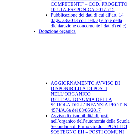
COMPETENTI” – COD. PROGETTO
10.1.1A-FSEPON-CA-2017-715
Pubblicazione dei dati di cui all’art. 14
d.lgs. 33/2013 co.1 lett. a) e b) e della
dichiarazione concernente i dati d) ed e)
Dotazione organica
AGGIORNAMENTO AVVISO DI
DISPONIBILITÀ DI POSTI
NELL’ORGANICO
DELL’AUTONOMIA DELLA
SCUOLA DELL’INFANZIA PROT. N.
4574/A.6a del 08/06/2017
Avviso di disponibilità di posti
nell’organico dell’autonomia della Scuola
Secondaria di Primo Grado – POSTI DI
SOSTEGNO EH – POSTI COMUNI