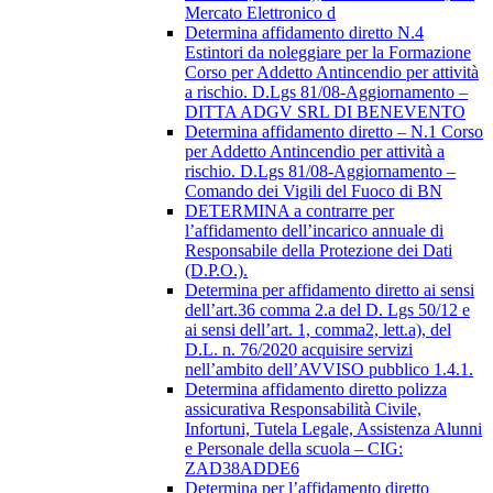
Mercato Elettronico d
Determina affidamento diretto N.4
Estintori da noleggiare per la Formazione
Corso per Addetto Antincendio per attività
a rischio. D.Lgs 81/08-Aggiornamento –
DITTA ADGV SRL DI BENEVENTO
Determina affidamento diretto – N.1 Corso
per Addetto Antincendio per attività a
rischio. D.Lgs 81/08-Aggiornamento –
Comando dei Vigili del Fuoco di BN
DETERMINA a contrarre per
l’affidamento dell’incarico annuale di
Responsabile della Protezione dei Dati
(D.P.O.).
Determina per affidamento diretto ai sensi
dell’art.36 comma 2.a del D. Lgs 50/12 e
ai sensi dell’art. 1, comma2, lett.a), del
D.L. n. 76/2020 acquisire servizi
nell’ambito dell’AVVISO pubblico 1.4.1.
Determina affidamento diretto polizza
assicurativa Responsabilità Civile,
Infortuni, Tutela Legale, Assistenza Alunni
e Personale della scuola – CIG:
ZAD38ADDE6
Determina per l’affidamento diretto