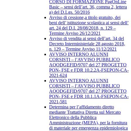
CORSO DI FORMAZIONE PagOnLine
Basic – sensi dell’art. 36, comma 2, lettera
a) del D.Lgs. 50/2016
Avviso di cessione,a titolo gratuito, dei
beni dell’ istituzione scolastica ai sensi dell’
art. 24 del D.I. 28/08/2018, n. 129 –
Termine Avviso 26/12/2021
Avviso di vendita ai sensi dell’art. 34 del
Decreto Interministeriale 28 agosto 2018,
n. 129 – Termine Avviso 11/12/2021
AVVISO INTERNO ALUNNI
CORSISTI – l’AVVISO PUBBLICO
AOODGEFID/9707 del 27 PROGETTO
PON- FSE e FDR 10.2.2A-FSEPON-CA-
2021-624
AVVISO INTERNO ALUNNI
CORSISTI – l’AVVISO PUBBLICO
AOODGEFID/9707 del 27 PROGETTO
PON- FSE e FDR 10.1.1A-FSEPON-CA-
2021-581
Determina per l’affidamento diretto
mediante Trattativa Diretta sul Mercato
Elettronico della Pubblica
Amministrazione (MEPA), per la fornitura
di materiale per emergenza epidemiologica