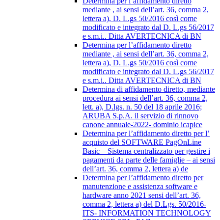
Determina per l’affidamento diretto
mediante , ai sensi dell’art. 36, comma 2,
lettera a), D. L.gs 50/2016 così come
modificato e integrato dal D. L.gs 56/2017
e s.m.i.. Ditta AVERTECNICA di BN
Determina per l’affidamento diretto
mediante , ai sensi dell’art. 36, comma 2,
lettera a), D. L.gs 50/2016 così come
modificato e integrato dal D. L.gs 56/2017
e s.m.i.. Ditta AVERTECNICA di BN
Determina di affidamento diretto, mediante
procedura ai sensi dell’art. 36, comma 2,
lett. a), D.lgs. n. 50 del 18 aprile 2016;
ARUBA S.p.A. il servizio di rinnovo
canone annuale-2022- dominio icapice
Determina per l’affidamento diretto per l’
acquisto del SOFTWARE PagOnLine
Basic – Sistema centralizzato per gestire i
pagamenti da parte delle famiglie – ai sensi
dell’art. 36, comma 2, lettera a) de
Determina per l’affidamento diretto per
manutenzione e assistenza software e
hardware anno 2021 sensi dell’art. 36,
comma 2, lettera a) del D.Lgs. 50/2016-
ITS- INFORMATION TECHNOLOGY