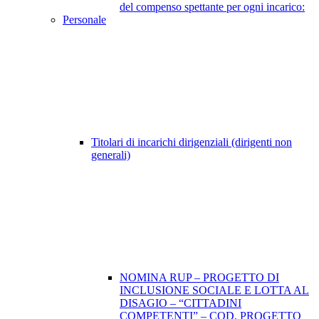
del compenso spettante per ogni incarico:
Personale
Titolari di incarichi dirigenziali (dirigenti non
generali)
NOMINA RUP – PROGETTO DI
INCLUSIONE SOCIALE E LOTTA AL
DISAGIO – “CITTADINI
COMPETENTI” – COD. PROGETTO