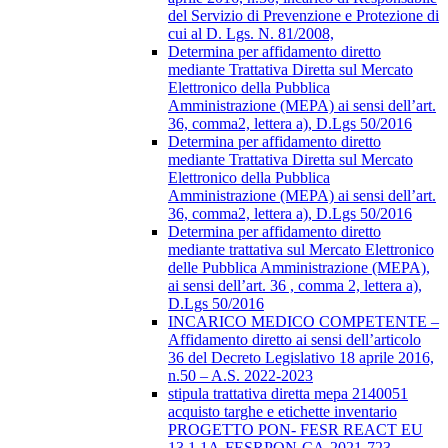
del Servizio di Prevenzione e Protezione di
cui al D. Lgs. N. 81/2008,
Determina per affidamento diretto
mediante Trattativa Diretta sul Mercato
Elettronico della Pubblica
Amministrazione (MEPA) ai sensi dell’art.
36, comma2, lettera a), D.Lgs 50/2016
Determina per affidamento diretto
mediante Trattativa Diretta sul Mercato
Elettronico della Pubblica
Amministrazione (MEPA) ai sensi dell’art.
36, comma2, lettera a), D.Lgs 50/2016
Determina per affidamento diretto
mediante trattativa sul Mercato Elettronico
delle Pubblica Amministrazione (MEPA),
ai sensi dell’art. 36 , comma 2, lettera a),
D.Lgs 50/2016
INCARICO MEDICO COMPETENTE –
Affidamento diretto ai sensi dell’articolo
36 del Decreto Legislativo 18 aprile 2016,
n.50 – A.S. 2022-2023
stipula trattativa diretta mepa 2140051
acquisto targhe e etichette inventario
PROGETTO PON- FESR REACT EU
13.1.1A-FESRPON-CA-2021-723