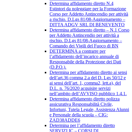
Determina affidamento diretto N.4
Estintori da noleggiare per la Formazione
Corso per Addetto Antincendio per attività
a rischio. D.Lgs 81/08-Aggiornamento –
DITTA ADGV SRL DI BENEVENTO
Determina affidamento diretto – N.1 Corso
per Addetto Antincendio per attività a
rischio. D.Lgs 81/08-Aggiornamento –
Comando dei Vigili del Fuoco di BN
DETERMINA a contrarre per
l’affidamento dell’incarico annuale di
Responsabile della Protezione dei Dati
(D.P.O.).
Determina per affidamento diretto ai sensi
dell’art.36 comma 2.a del D. Lgs 50/12 e
ai sensi dell’art. 1, comma2, lett.a), del
D.L. n. 76/2020 acquisire servizi
nell’ambito dell’AVVISO pubblico 1.4.1.
Determina affidamento diretto polizza
assicurativa Responsabilità Civile,
Infortuni, Tutela Legale, Assistenza Alunni
e Personale della scuola – CIG:
ZAD38ADDE6
Determina per l’affidamento diretto
SERVIZI IC – CORSI DI