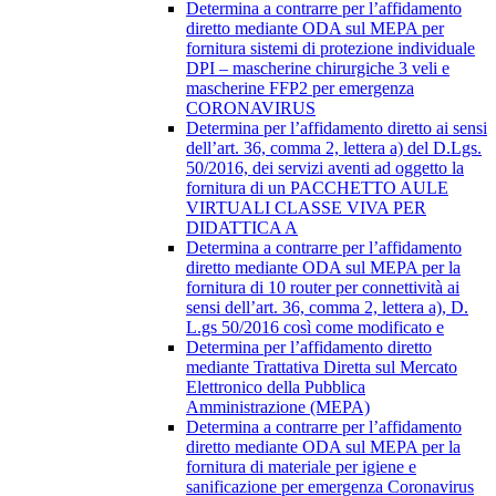
Determina a contrarre per l’affidamento
diretto mediante ODA sul MEPA per
fornitura sistemi di protezione individuale
DPI – mascherine chirurgiche 3 veli e
mascherine FFP2 per emergenza
CORONAVIRUS
Determina per l’affidamento diretto ai sensi
dell’art. 36, comma 2, lettera a) del D.Lgs.
50/2016, dei servizi aventi ad oggetto la
fornitura di un PACCHETTO AULE
VIRTUALI CLASSE VIVA PER
DIDATTICA A
Determina a contrarre per l’affidamento
diretto mediante ODA sul MEPA per la
fornitura di 10 router per connettività ai
sensi dell’art. 36, comma 2, lettera a), D.
L.gs 50/2016 così come modificato e
Determina per l’affidamento diretto
mediante Trattativa Diretta sul Mercato
Elettronico della Pubblica
Amministrazione (MEPA)
Determina a contrarre per l’affidamento
diretto mediante ODA sul MEPA per la
fornitura di materiale per igiene e
sanificazione per emergenza Coronavirus