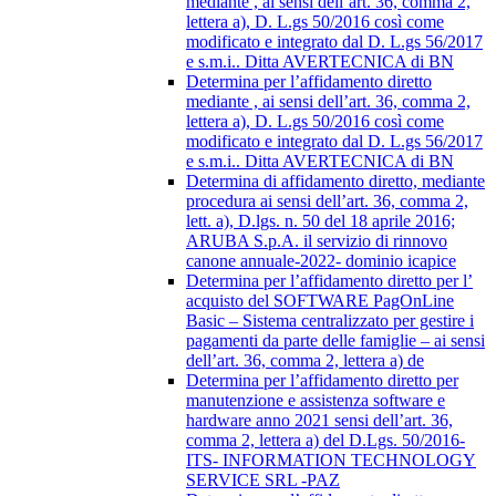
mediante , ai sensi dell’art. 36, comma 2,
lettera a), D. L.gs 50/2016 così come
modificato e integrato dal D. L.gs 56/2017
e s.m.i.. Ditta AVERTECNICA di BN
Determina per l’affidamento diretto
mediante , ai sensi dell’art. 36, comma 2,
lettera a), D. L.gs 50/2016 così come
modificato e integrato dal D. L.gs 56/2017
e s.m.i.. Ditta AVERTECNICA di BN
Determina di affidamento diretto, mediante
procedura ai sensi dell’art. 36, comma 2,
lett. a), D.lgs. n. 50 del 18 aprile 2016;
ARUBA S.p.A. il servizio di rinnovo
canone annuale-2022- dominio icapice
Determina per l’affidamento diretto per l’
acquisto del SOFTWARE PagOnLine
Basic – Sistema centralizzato per gestire i
pagamenti da parte delle famiglie – ai sensi
dell’art. 36, comma 2, lettera a) de
Determina per l’affidamento diretto per
manutenzione e assistenza software e
hardware anno 2021 sensi dell’art. 36,
comma 2, lettera a) del D.Lgs. 50/2016-
ITS- INFORMATION TECHNOLOGY
SERVICE SRL -PAZ