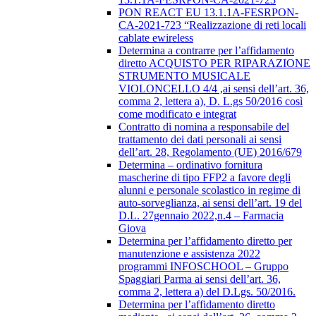
PON REACT EU 13.1.1A-FESRPON-
CA-2021-723 “Realizzazione di reti locali
cablate ewireless
Determina a contrarre per l’affidamento
diretto ACQUISTO PER RIPARAZIONE
STRUMENTO MUSICALE
VIOLONCELLO 4/4 ,ai sensi dell’art. 36,
comma 2, lettera a), D. L.gs 50/2016 così
come modificato e integrat
Contratto di nomina a responsabile del
trattamento dei dati personali ai sensi
dell’art. 28, Regolamento (UE) 2016/679
Determina – ordinativo fornitura
mascherine di tipo FFP2 a favore degli
alunni e personale scolastico in regime di
auto-sorveglianza, ai sensi dell’art. 19 del
D.L. 27gennaio 2022,n.4 – Farmacia
Giova
Determina per l’affidamento diretto per
manutenzione e assistenza 2022
programmi INFOSCHOOL – Gruppo
Spaggiari Parma ai sensi dell’art. 36,
comma 2, lettera a) del D.Lgs. 50/2016.
Determina per l’affidamento diretto