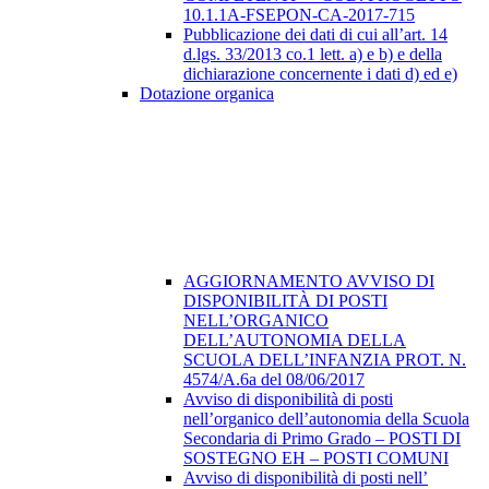
10.1.1A-FSEPON-CA-2017-715
Pubblicazione dei dati di cui all’art. 14
d.lgs. 33/2013 co.1 lett. a) e b) e della
dichiarazione concernente i dati d) ed e)
Dotazione organica
AGGIORNAMENTO AVVISO DI
DISPONIBILITÀ DI POSTI
NELL’ORGANICO
DELL’AUTONOMIA DELLA
SCUOLA DELL’INFANZIA PROT. N.
4574/A.6a del 08/06/2017
Avviso di disponibilità di posti
nell’organico dell’autonomia della Scuola
Secondaria di Primo Grado – POSTI DI
SOSTEGNO EH – POSTI COMUNI
Avviso di disponibilità di posti nell’