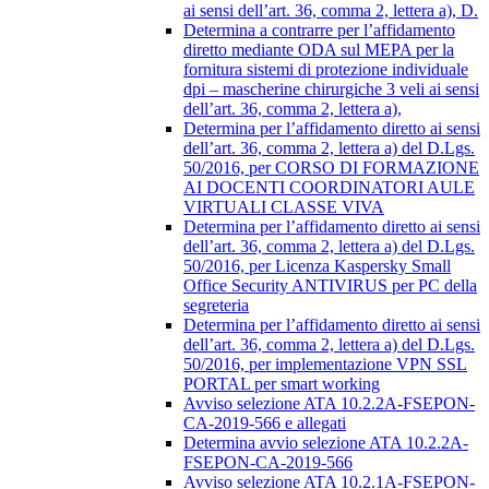
ai sensi dell’art. 36, comma 2, lettera a), D.
Determina a contrarre per l’affidamento
diretto mediante ODA sul MEPA per la
fornitura sistemi di protezione individuale
dpi – mascherine chirurgiche 3 veli ai sensi
dell’art. 36, comma 2, lettera a),
Determina per l’affidamento diretto ai sensi
dell’art. 36, comma 2, lettera a) del D.Lgs.
50/2016, per CORSO DI FORMAZIONE
AI DOCENTI COORDINATORI AULE
VIRTUALI CLASSE VIVA
Determina per l’affidamento diretto ai sensi
dell’art. 36, comma 2, lettera a) del D.Lgs.
50/2016, per Licenza Kaspersky Small
Office Security ANTIVIRUS per PC della
segreteria
Determina per l’affidamento diretto ai sensi
dell’art. 36, comma 2, lettera a) del D.Lgs.
50/2016, per implementazione VPN SSL
PORTAL per smart working
Avviso selezione ATA 10.2.2A-FSEPON-
CA-2019-566 e allegati
Determina avvio selezione ATA 10.2.2A-
FSEPON-CA-2019-566
Avviso selezione ATA 10.2.1A-FSEPON-