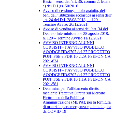
Basic – sensi dell’art. 36, comma 2, lettera
a) del D.Lgs. 50/2016
Avviso di cessione,a titolo gratuito, dei
beni dell’ istituzione scolastica ai sensi dell’
art. 24 del D.I. 28/08/2018, n. 129 –
Termine Avviso 26/12/2021
Avviso di vendita ai sensi dell’art. 34 del
Decreto Interministeriale 28 agosto 2018,
n. 129 – Termine Avviso 11/12/2021
AVVISO INTERNO ALUNNI
CORSISTI – l’AVVISO PUBBLICO
AOODGEFID/9707 del 27 PROGETTO
PON- FSE e FDR 10.2.2A-FSEPON-CA-
2021-624
AVVISO INTERNO ALUNNI
CORSISTI – l’AVVISO PUBBLICO
AOODGEFID/9707 del 27 PROGETTO
PON- FSE e FDR 10.1.1A-FSEPON-CA-
2021-581
Determina per l’affidamento diretto
mediante Trattativa Diretta sul Mercato
Elettronico della Pubblica
Amministrazione (MEPA), per la fornitura
di materiale per emergenza epidemiologica
da COVID-19