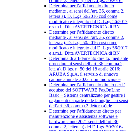
comma 2, lettera a) del D.Lgs. 50/2016.
Determina per l’affidamento diretto
mediante , ai sensi dell’art. 36, comma 2,
lettera a), D. L.gs 50/2016 così come
modificato e integrato dal D. L.gs 56/2017
e s.m.i.. Ditta AVERTECNICA di BN
Determina per l’affidamento diretto
mediante , ai sensi dell’art. 36, comma 2,
lettera a), D. L.gs 50/2016 così come
modificato e integrato dal D. L.gs 56/2017
e s.m.i.. Ditta AVERTECNICA di BN
Determina di affidamento diretto, mediante
procedura ai sensi dell’art. 36, comma 2,
lett. a), D.lgs. n. 50 del 18 aprile 2016;
ARUBA S.p.A. il servizio di rinnovo
canone annuale-2022- dominio icapice
Determina per l’affidamento diretto per l’
acquisto del SOFTWARE PagOnLine
Basic – Sistema centralizzato per gestire i
pagamenti da parte delle famiglie – ai sensi
dell’art. 36, comma 2, lettera a) de
Determina per l’affidamento diretto per
manutenzione e assistenza software e
hardware anno 2021 sensi dell’art. 36,
comma 2, lettera a) del D.Lgs. 50/2016-