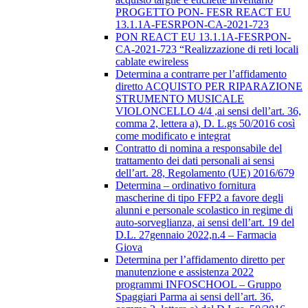
PROGETTO PON- FESR REACT EU
13.1.1A-FESRPON-CA-2021-723
PON REACT EU 13.1.1A-FESRPON-
CA-2021-723 “Realizzazione di reti locali
cablate ewireless
Determina a contrarre per l’affidamento
diretto ACQUISTO PER RIPARAZIONE
STRUMENTO MUSICALE
VIOLONCELLO 4/4 ,ai sensi dell’art. 36,
comma 2, lettera a), D. L.gs 50/2016 così
come modificato e integrat
Contratto di nomina a responsabile del
trattamento dei dati personali ai sensi
dell’art. 28, Regolamento (UE) 2016/679
Determina – ordinativo fornitura
mascherine di tipo FFP2 a favore degli
alunni e personale scolastico in regime di
auto-sorveglianza, ai sensi dell’art. 19 del
D.L. 27gennaio 2022,n.4 – Farmacia
Giova
Determina per l’affidamento diretto per
manutenzione e assistenza 2022
programmi INFOSCHOOL – Gruppo
Spaggiari Parma ai sensi dell’art. 36,