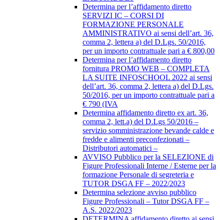
Determina per l’affidamento diretto
SERVIZI IC – CORSI DI
FORMAZIONE PERSONALE
AMMINISTRATIVO ai sensi dell’art. 36,
comma 2, lettera a) del D.Lgs. 50/2016,
per un importo contrattuale pari a € 800,00
Determina per l’affidamento diretto
fornitura PROMO WEB – COMPLETA
LA SUITE INFOSCHOOL 2022 ai sensi
dell’art. 36, comma 2, lettera a) del D.Lgs.
50/2016, per un importo contrattuale pari a
€ 790 (IVA
Determina affidamento diretto ex art. 36,
comma 2, lett.a) del D.Lgs 50/2016 –
servizio somministrazione bevande calde e
fredde e alimenti preconfezionati –
Distributori automatici –
AVVISO Pubblico per la SELEZIONE di
Figure Professionali Interne / Esterne per la
formazione Personale di segreteria e
TUTOR DSGA FF – 2022/2023
Determina selezione avviso pubblico
Figure Professionali – Tutor DSGA FF –
A.S. 2022/2023
DETERMINA affidamento diretto ai sensi