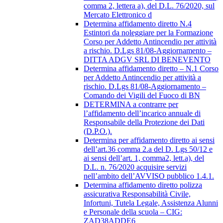
comma 2, lettera a), del D.L. 76/2020, sul
Mercato Elettronico d
Determina affidamento diretto N.4
Estintori da noleggiare per la Formazione
Corso per Addetto Antincendio per attività
a rischio. D.Lgs 81/08-Aggiornamento –
DITTA ADGV SRL DI BENEVENTO
Determina affidamento diretto – N.1 Corso
per Addetto Antincendio per attività a
rischio. D.Lgs 81/08-Aggiornamento –
Comando dei Vigili del Fuoco di BN
DETERMINA a contrarre per
l’affidamento dell’incarico annuale di
Responsabile della Protezione dei Dati
(D.P.O.).
Determina per affidamento diretto ai sensi
dell’art.36 comma 2.a del D. Lgs 50/12 e
ai sensi dell’art. 1, comma2, lett.a), del
D.L. n. 76/2020 acquisire servizi
nell’ambito dell’AVVISO pubblico 1.4.1.
Determina affidamento diretto polizza
assicurativa Responsabilità Civile,
Infortuni, Tutela Legale, Assistenza Alunni
e Personale della scuola – CIG:
ZAD38ADDE6