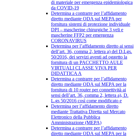
di materiale per emergenza epidemiologica
da COVID-19
Determina a contrarre per l’affidamento
diretto mediante ODA sul MEPA per
fornitura sistemi di protezione individuale
DPI – mascherine chirurgiche 3 veli e
mascherine FFP2 per emergenza
CORONAVIRUS
Determina per l’affidamento diretto ai sensi
dell’art. 36, comma 2, lettera a) del D.Lgs.
50/2016, dei servizi aventi ad oggetto la
fornitura di un PACCHETTO AULE
VIRTUALI CLASSE VIVA PER
DIDATTICA A
Determina a contrarre per l’affidamento
diretto mediante ODA sul MEPA per la
fornitura di 10 router per connettività ai
sensi dell’art. 36, comma 2, lettera a), D.
L.gs 50/2016 così come modificato e
Determina per l’affidamento diretto
mediante Trattativa Diretta sul Mercato
Elettronico della Pubblica
Amministrazione (MEPA)
Determina a contrarre per l’affidamento
diretto mediante ODA sul MEPA per la