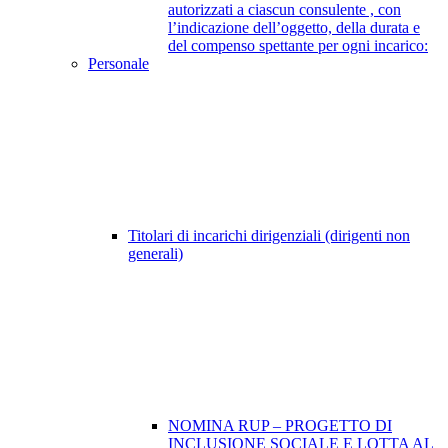
autorizzati a ciascun consulente , con
l’indicazione dell’oggetto, della durata e
del compenso spettante per ogni incarico:
Personale
Titolari di incarichi dirigenziali (dirigenti non
generali)
NOMINA RUP – PROGETTO DI
INCLUSIONE SOCIALE E LOTTA AL