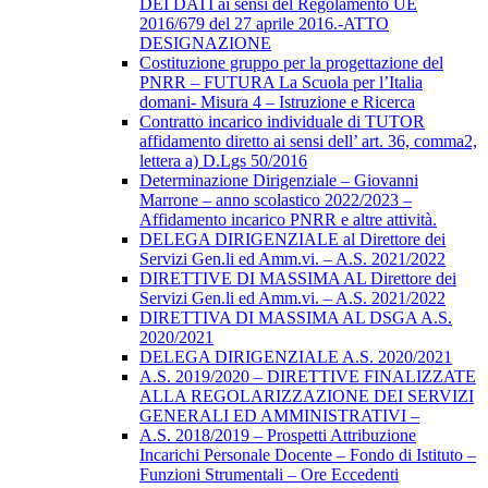
DEI DATI ai sensi del Regolamento UE
2016/679 del 27 aprile 2016.-ATTO
DESIGNAZIONE
Costituzione gruppo per la progettazione del
PNRR – FUTURA La Scuola per l’Italia
domani- Misura 4 – Istruzione e Ricerca
Contratto incarico individuale di TUTOR
affidamento diretto ai sensi dell’ art. 36, comma2,
lettera a) D.Lgs 50/2016
Determinazione Dirigenziale – Giovanni
Marrone – anno scolastico 2022/2023 –
Affidamento incarico PNRR e altre attività.
DELEGA DIRIGENZIALE al Direttore dei
Servizi Gen.li ed Amm.vi. – A.S. 2021/2022
DIRETTIVE DI MASSIMA AL Direttore dei
Servizi Gen.li ed Amm.vi. – A.S. 2021/2022
DIRETTIVA DI MASSIMA AL DSGA A.S.
2020/2021
DELEGA DIRIGENZIALE A.S. 2020/2021
A.S. 2019/2020 – DIRETTIVE FINALIZZATE
ALLA REGOLARIZZAZIONE DEI SERVIZI
GENERALI ED AMMINISTRATIVI –
A.S. 2018/2019 – Prospetti Attribuzione
Incarichi Personale Docente – Fondo di Istituto –
Funzioni Strumentali – Ore Eccedenti