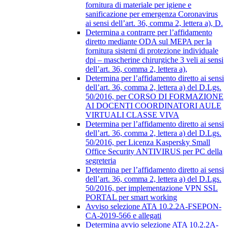
fornitura di materiale per igiene e
sanificazione per emergenza Coronavirus
ai sensi dell’art. 36, comma 2, lettera a), D.
Determina a contrarre per l’affidamento
diretto mediante ODA sul MEPA per la
fornitura sistemi di protezione individuale
dpi – mascherine chirurgiche 3 veli ai sensi
dell’art. 36, comma 2, lettera a),
Determina per l’affidamento diretto ai sensi
dell’art. 36, comma 2, lettera a) del D.Lgs.
50/2016, per CORSO DI FORMAZIONE
AI DOCENTI COORDINATORI AULE
VIRTUALI CLASSE VIVA
Determina per l’affidamento diretto ai sensi
dell’art. 36, comma 2, lettera a) del D.Lgs.
50/2016, per Licenza Kaspersky Small
Office Security ANTIVIRUS per PC della
segreteria
Determina per l’affidamento diretto ai sensi
dell’art. 36, comma 2, lettera a) del D.Lgs.
50/2016, per implementazione VPN SSL
PORTAL per smart working
Avviso selezione ATA 10.2.2A-FSEPON-
CA-2019-566 e allegati
Determina avvio selezione ATA 10.2.2A-