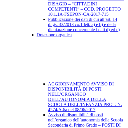
DISAGIO – “CITTADINI
COMPETENTI” – COD. PROGETTO
10.1.1A-FSEPON-CA-2017-715
Pubblicazione dei dati di cui all’art. 14
d.lgs. 33/2013 co.1 lett. a) e b) e della
dichiarazione concernente i dati d) ed e)
Dotazione organica
AGGIORNAMENTO AVVISO DI
DISPONIBILITÀ DI POSTI
NELL’ORGANICO
DELL’AUTONOMIA DELLA
SCUOLA DELL’INFANZIA PROT. N.
4574/A.6a del 08/06/2017
Avviso di disponibilità di posti
nell’organico dell’autonomia della Scuola
Secondaria di Primo Grado – POSTI DI