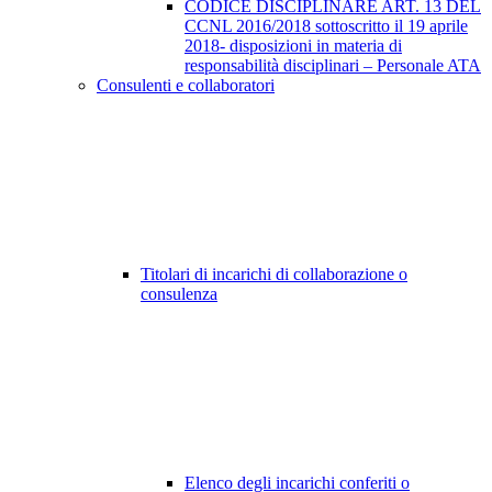
CODICE DISCIPLINARE ART. 13 DEL
CCNL 2016/2018 sottoscritto il 19 aprile
2018- disposizioni in materia di
responsabilità disciplinari – Personale ATA
Consulenti e collaboratori
Titolari di incarichi di collaborazione o
consulenza
Elenco degli incarichi conferiti o