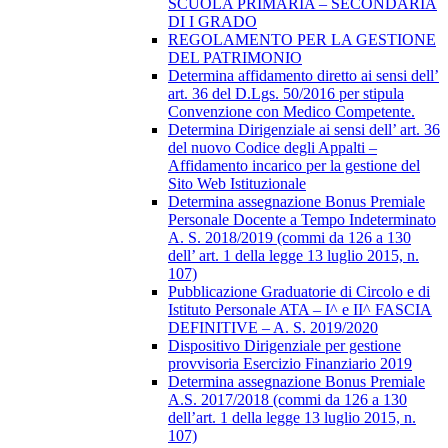
SCUOLA PRIMARIA – SECONDARIA
DI I GRADO
REGOLAMENTO PER LA GESTIONE
DEL PATRIMONIO
Determina affidamento diretto ai sensi dell’
art. 36 del D.Lgs. 50/2016 per stipula
Convenzione con Medico Competente.
Determina Dirigenziale ai sensi dell’ art. 36
del nuovo Codice degli Appalti –
Affidamento incarico per la gestione del
Sito Web Istituzionale
Determina assegnazione Bonus Premiale
Personale Docente a Tempo Indeterminato
A. S. 2018/2019 (commi da 126 a 130
dell’ art. 1 della legge 13 luglio 2015, n.
107)
Pubblicazione Graduatorie di Circolo e di
Istituto Personale ATA – I^ e II^ FASCIA
DEFINITIVE – A. S. 2019/2020
Dispositivo Dirigenziale per gestione
provvisoria Esercizio Finanziario 2019
Determina assegnazione Bonus Premiale
A.S. 2017/2018 (commi da 126 a 130
dell’art. 1 della legge 13 luglio 2015, n.
107)