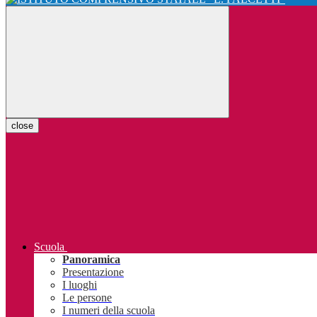
close
Scuola
Panoramica
Presentazione
I luoghi
Le persone
I numeri della scuola