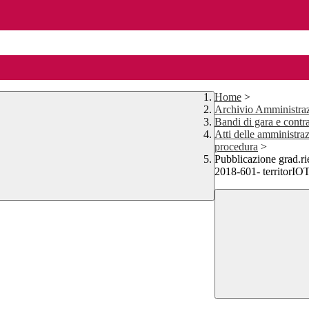
Home
>
Archivio Amministraz
Bandi di gara e contra
Atti delle amministraz
procedura
>
Pubblicazione grad.r
2018-601- territorI