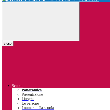
close
Scuola
Panoramica
Presentazione
I luoghi
Le persone
I numeri della scuola