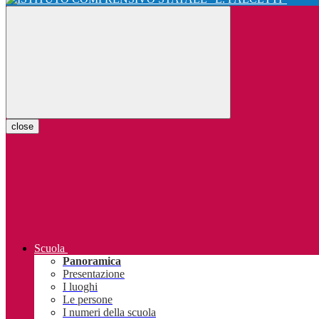
close
Scuola
Panoramica
Presentazione
I luoghi
Le persone
I numeri della scuola