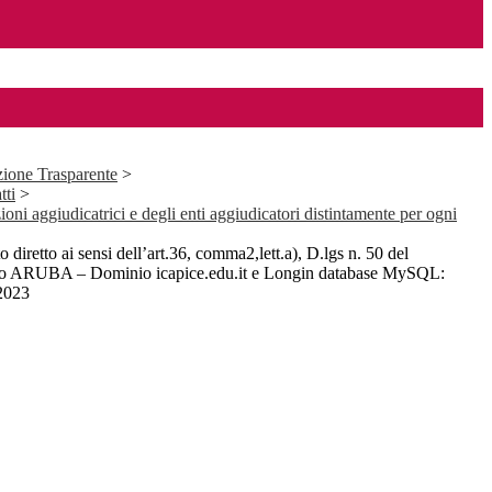
ione Trasparente
>
tti
>
ioni aggiudicatrici e degli enti aggiudicatori distintamente per ogni
diretto ai sensi dell’art.36, comma2,lett.a), D.lgs n. 50 del
o ARUBA – Dominio icapice.edu.it e Longin database MySQL:
2023