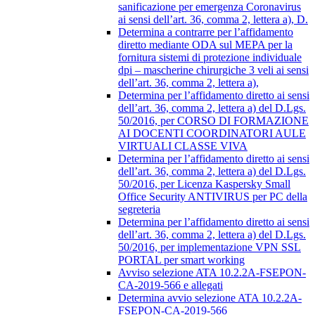
sanificazione per emergenza Coronavirus
ai sensi dell’art. 36, comma 2, lettera a), D.
Determina a contrarre per l’affidamento
diretto mediante ODA sul MEPA per la
fornitura sistemi di protezione individuale
dpi – mascherine chirurgiche 3 veli ai sensi
dell’art. 36, comma 2, lettera a),
Determina per l’affidamento diretto ai sensi
dell’art. 36, comma 2, lettera a) del D.Lgs.
50/2016, per CORSO DI FORMAZIONE
AI DOCENTI COORDINATORI AULE
VIRTUALI CLASSE VIVA
Determina per l’affidamento diretto ai sensi
dell’art. 36, comma 2, lettera a) del D.Lgs.
50/2016, per Licenza Kaspersky Small
Office Security ANTIVIRUS per PC della
segreteria
Determina per l’affidamento diretto ai sensi
dell’art. 36, comma 2, lettera a) del D.Lgs.
50/2016, per implementazione VPN SSL
PORTAL per smart working
Avviso selezione ATA 10.2.2A-FSEPON-
CA-2019-566 e allegati
Determina avvio selezione ATA 10.2.2A-
FSEPON-CA-2019-566