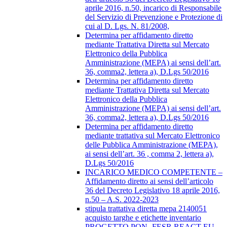
aprile 2016, n.50, incarico di Responsabile
del Servizio di Prevenzione e Protezione di
cui al D. Lgs. N. 81/2008,
Determina per affidamento diretto
mediante Trattativa Diretta sul Mercato
Elettronico della Pubblica
Amministrazione (MEPA) ai sensi dell’art.
36, comma2, lettera a), D.Lgs 50/2016
Determina per affidamento diretto
mediante Trattativa Diretta sul Mercato
Elettronico della Pubblica
Amministrazione (MEPA) ai sensi dell’art.
36, comma2, lettera a), D.Lgs 50/2016
Determina per affidamento diretto
mediante trattativa sul Mercato Elettronico
delle Pubblica Amministrazione (MEPA),
ai sensi dell’art. 36 , comma 2, lettera a),
D.Lgs 50/2016
INCARICO MEDICO COMPETENTE –
Affidamento diretto ai sensi dell’articolo
36 del Decreto Legislativo 18 aprile 2016,
n.50 – A.S. 2022-2023
stipula trattativa diretta mepa 2140051
acquisto targhe e etichette inventario
PROGETTO PON- FESR REACT EU