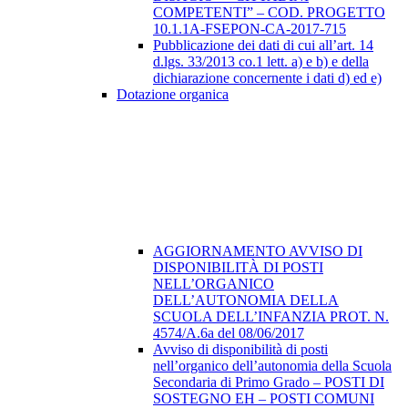
COMPETENTI” – COD. PROGETTO
10.1.1A-FSEPON-CA-2017-715
Pubblicazione dei dati di cui all’art. 14
d.lgs. 33/2013 co.1 lett. a) e b) e della
dichiarazione concernente i dati d) ed e)
Dotazione organica
AGGIORNAMENTO AVVISO DI
DISPONIBILITÀ DI POSTI
NELL’ORGANICO
DELL’AUTONOMIA DELLA
SCUOLA DELL’INFANZIA PROT. N.
4574/A.6a del 08/06/2017
Avviso di disponibilità di posti
nell’organico dell’autonomia della Scuola
Secondaria di Primo Grado – POSTI DI
SOSTEGNO EH – POSTI COMUNI