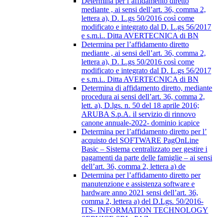
Determina per l’affidamento diretto
mediante , ai sensi dell’art. 36, comma 2,
lettera a), D. L.gs 50/2016 così come
modificato e integrato dal D. L.gs 56/2017
e s.m.i.. Ditta AVERTECNICA di BN
Determina per l’affidamento diretto
mediante , ai sensi dell’art. 36, comma 2,
lettera a), D. L.gs 50/2016 così come
modificato e integrato dal D. L.gs 56/2017
e s.m.i.. Ditta AVERTECNICA di BN
Determina di affidamento diretto, mediante
procedura ai sensi dell’art. 36, comma 2,
lett. a), D.lgs. n. 50 del 18 aprile 2016;
ARUBA S.p.A. il servizio di rinnovo
canone annuale-2022- dominio icapice
Determina per l’affidamento diretto per l’
acquisto del SOFTWARE PagOnLine
Basic – Sistema centralizzato per gestire i
pagamenti da parte delle famiglie – ai sensi
dell’art. 36, comma 2, lettera a) de
Determina per l’affidamento diretto per
manutenzione e assistenza software e
hardware anno 2021 sensi dell’art. 36,
comma 2, lettera a) del D.Lgs. 50/2016-
ITS- INFORMATION TECHNOLOGY