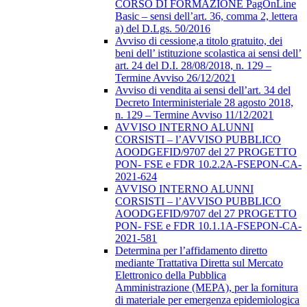
CORSO DI FORMAZIONE PagOnLine
Basic – sensi dell’art. 36, comma 2, lettera
a) del D.Lgs. 50/2016
Avviso di cessione,a titolo gratuito, dei
beni dell’ istituzione scolastica ai sensi dell’
art. 24 del D.I. 28/08/2018, n. 129 –
Termine Avviso 26/12/2021
Avviso di vendita ai sensi dell’art. 34 del
Decreto Interministeriale 28 agosto 2018,
n. 129 – Termine Avviso 11/12/2021
AVVISO INTERNO ALUNNI
CORSISTI – l’AVVISO PUBBLICO
AOODGEFID/9707 del 27 PROGETTO
PON- FSE e FDR 10.2.2A-FSEPON-CA-
2021-624
AVVISO INTERNO ALUNNI
CORSISTI – l’AVVISO PUBBLICO
AOODGEFID/9707 del 27 PROGETTO
PON- FSE e FDR 10.1.1A-FSEPON-CA-
2021-581
Determina per l’affidamento diretto
mediante Trattativa Diretta sul Mercato
Elettronico della Pubblica
Amministrazione (MEPA), per la fornitura
di materiale per emergenza epidemiologica