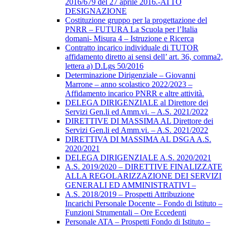
2016/679 del 27 aprile 2016.-ATTO
DESIGNAZIONE
Costituzione gruppo per la progettazione del
PNRR – FUTURA La Scuola per l’Italia
domani- Misura 4 – Istruzione e Ricerca
Contratto incarico individuale di TUTOR
affidamento diretto ai sensi dell’ art. 36, comma2,
lettera a) D.Lgs 50/2016
Determinazione Dirigenziale – Giovanni
Marrone – anno scolastico 2022/2023 –
Affidamento incarico PNRR e altre attività.
DELEGA DIRIGENZIALE al Direttore dei
Servizi Gen.li ed Amm.vi. – A.S. 2021/2022
DIRETTIVE DI MASSIMA AL Direttore dei
Servizi Gen.li ed Amm.vi. – A.S. 2021/2022
DIRETTIVA DI MASSIMA AL DSGA A.S.
2020/2021
DELEGA DIRIGENZIALE A.S. 2020/2021
A.S. 2019/2020 – DIRETTIVE FINALIZZATE
ALLA REGOLARIZZAZIONE DEI SERVIZI
GENERALI ED AMMINISTRATIVI –
A.S. 2018/2019 – Prospetti Attribuzione
Incarichi Personale Docente – Fondo di Istituto –
Funzioni Strumentali – Ore Eccedenti
Personale ATA – Prospetti Fondo di Istituto –