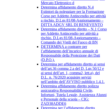
Mercato Elettronico d
Determina affidamento diretto N.4
Estintori da noleggiare per la Formazione
Corso per Addetto Antincendio per attività
a rischio. D.Lgs 81/08-Aggiornamento –
DITTA ADGV SRL DI BENEVENTO
Determina affidamento diretto – N.1 Corso
per Addetto Antincendio per attività a
rischio. D.Lgs 81/08-Aggiornamento –
Comando dei Vigili del Fuoco di BN
DETERMINA a contrarre per
l’affidamento dell’incarico annuale di
Responsabile della Protezione dei Dati
(D.P.O.).
Determina per affidamento diretto ai sensi
dell’art.36 comma 2.a del D. Lgs 50/12 e
ai sensi dell’art. 1, comma2, lett.a), del
D.L. n. 76/2020 acquisire servizi
nell’ambito dell’AVVISO pubblico 1.4.1.
Determina affidamento diretto polizza
assicurativa Responsabilità Civile,
Infortuni, Tutela Legale, Assistenza Alunni
e Personale della scuola – CIG:
ZAD38ADDE6
Determina per l’affidamento diretto