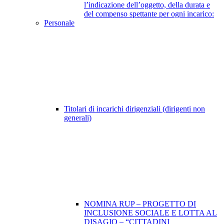
l’indicazione dell’oggetto, della durata e
del compenso spettante per ogni incarico:
Personale
Titolari di incarichi dirigenziali (dirigenti non
generali)
NOMINA RUP – PROGETTO DI
INCLUSIONE SOCIALE E LOTTA AL
DISAGIO – “CITTADINI