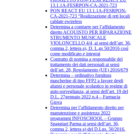
13.1.1A-FESRPON-CA-2021-723
PON REACT EU 13.1.1A-FESRPON-
CA-2021-723 “Realizzazione di reti locali
cablate ewireless
Determina a contrarre per l’affidamento
diretto ACQUISTO PER RIPARAZIONE
STRUMENTO MUSICALE
VIOLONCELLO 4/4 ,ai sensi dell’art. 36,
comma 2, lettera a), D. L.gs 50/2016 così
come modificato e integrat
Contratto di nomina a responsabile del
trattamento dei dati personali ai sensi
dell’art. 28, Regolamento (UE) 2016/679
Determina – ordinativo fornitura
mascherine di tipo FFP2 a favore degli
alunni e personale scolastico in regime di
auto-sorveglianza, ai sensi dell’art. 19 del
D.L. 27gennaio 2022,n.4 – Farmacia
Giova
Determina per l’affidamento diretto per
manutenzione e assistenza 2022
programmi INFOSCHOOL – Gruppo
Spaggiari Parma ai sensi dell’art. 36,
comma 2, lettera a) del D.Lgs. 50/2016.