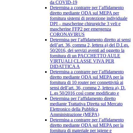
da COVID-19
Determina a contrarre per l’affidamento
diretto mediante ODA sul MEPA per
fornitura sistemi di protezione individuale
DPI – mascherine chirurgiche 3 veli e
mascherine FFP2 per emergenza
CORONAVIRUS
Determina per l’affidamento diretto ai sensi
dell’art. 36, comma 2, lettera a) del D.Lgs.
50/2016, dei servizi aventi ad oggetto la
fornitura di un PACCHETTO AULE
VIRTUALI CLASSE VIVA PER
DIDATTICA A
Determina a contrarre per l’affidamento
diretto mediante ODA sul MEPA per la
fornitura di 10 router per connettività ai
sensi dell’art. 36, comma 2, lettera a), D.
L.gs 50/2016 così come modificato e
Determina per l’affidamento diretto
mediante Trattativa Diretta sul Mercato
Elettronico della Pubblica
Amministrazione (MEPA)
Determina a contrarre per l’affidamento
diretto mediante ODA sul MEPA per la
fornitura di materiale per igiene e