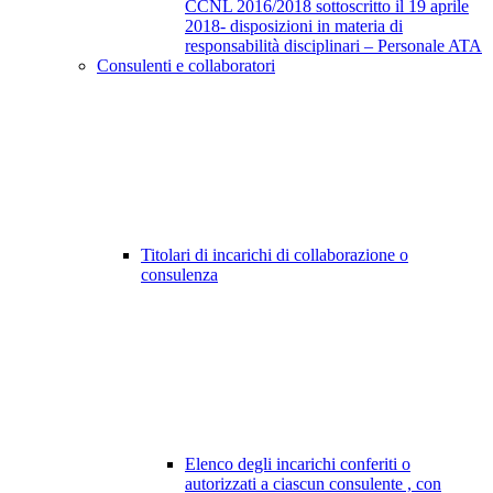
CCNL 2016/2018 sottoscritto il 19 aprile
2018- disposizioni in materia di
responsabilità disciplinari – Personale ATA
Consulenti e collaboratori
Titolari di incarichi di collaborazione o
consulenza
Elenco degli incarichi conferiti o
autorizzati a ciascun consulente , con