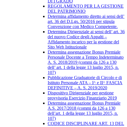
DI I GRADO
REGOLAMENTO PER LA GESTIONE
DEL PATRIMONIO
Determina affidamento diretto ai sensi dell’
art. 36 del D.Lgs. 50/2016 per stipula
Convenzione con Medico Competente.
Determina Dirigenziale ai sensi dell’ art. 36
del nuovo Codice degli Appalti –
Affidamento incarico per la gestione del
Sito Web Istituzionale
Determina assegnazione Bonus Premiale
Personale Docente a Tempo Indeterminato
A. S. 2018/2019 (commi da 126 a 130
dell’ art. 1 della legge 13 luglio 2015, n.
107)
Pubblicazione Graduatorie di Circolo e di
Istituto Personale ATA – I^ e II^ FASCIA
DEFINITIVE – A. S. 2019/2020
Dispositivo Dirigenziale per gestione
provvisoria Esercizio Finanziario 2019
Determina assegnazione Bonus Premiale
A.S. 2017/2018 (commi da 126 a 130
dell’art. 1 della legge 13 luglio 2015, n.
107)
CODICE DISCIPLINARE ART. 13 DEL