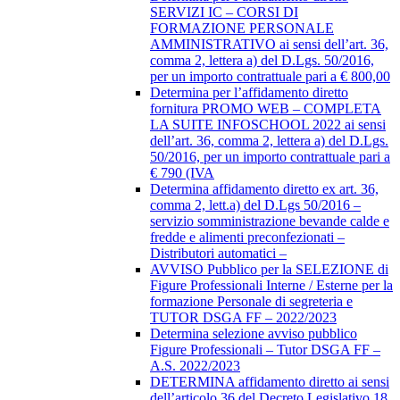
SERVIZI IC – CORSI DI
FORMAZIONE PERSONALE
AMMINISTRATIVO ai sensi dell’art. 36,
comma 2, lettera a) del D.Lgs. 50/2016,
per un importo contrattuale pari a € 800,00
Determina per l’affidamento diretto
fornitura PROMO WEB – COMPLETA
LA SUITE INFOSCHOOL 2022 ai sensi
dell’art. 36, comma 2, lettera a) del D.Lgs.
50/2016, per un importo contrattuale pari a
€ 790 (IVA
Determina affidamento diretto ex art. 36,
comma 2, lett.a) del D.Lgs 50/2016 –
servizio somministrazione bevande calde e
fredde e alimenti preconfezionati –
Distributori automatici –
AVVISO Pubblico per la SELEZIONE di
Figure Professionali Interne / Esterne per la
formazione Personale di segreteria e
TUTOR DSGA FF – 2022/2023
Determina selezione avviso pubblico
Figure Professionali – Tutor DSGA FF –
A.S. 2022/2023
DETERMINA affidamento diretto ai sensi
dell’articolo 36 del Decreto Legislativo 18