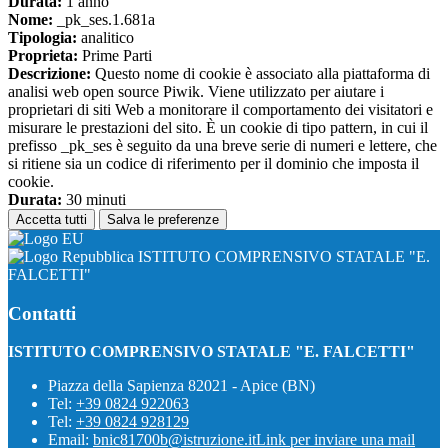
Durata:
1 anno
Nome:
_pk_ses.1.681a
Tipologia:
analitico
Proprieta:
Prime Parti
Descrizione:
Questo nome di cookie è associato alla piattaforma di
analisi web open source Piwik. Viene utilizzato per aiutare i
proprietari di siti Web a monitorare il comportamento dei visitatori e
misurare le prestazioni del sito. È un cookie di tipo pattern, in cui il
prefisso _pk_ses è seguito da una breve serie di numeri e lettere, che
si ritiene sia un codice di riferimento per il dominio che imposta il
cookie.
Durata:
30 minuti
Accetta tutti
Salva le preferenze
ISTITUTO COMPRENSIVO STATALE "E.
FALCETTI"
Contatti
ISTITUTO COMPRENSIVO STATALE "E. FALCETTI"
Piazza della Sapienza 82021 - Apice (BN)
Tel:
+39 0824 922063
Tel:
+39 0824 928129
Email:
bnic81700b@istruzione.it
Link per inviare una mail