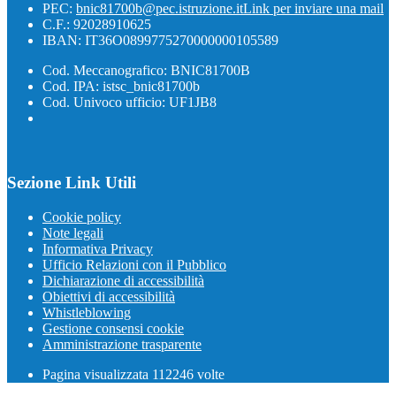
PEC:
bnic81700b@pec.istruzione.it
Link per inviare una mail
C.F.: 92028910625
IBAN: IT36O0899775270000000105589
Cod. Meccanografico: BNIC81700B
Cod. IPA: istsc_bnic81700b
Cod. Univoco ufficio: UF1JB8
Sezione Link Utili
Cookie policy
Note legali
Informativa Privacy
Ufficio Relazioni con il Pubblico
Dichiarazione di accessibilità
Obiettivi di accessibilità
Whistleblowing
Gestione consensi cookie
Amministrazione trasparente
Pagina visualizzata
112246
volte