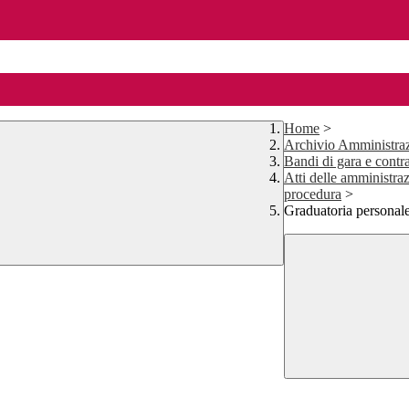
Home
>
Archivio Amministraz
Bandi di gara e contra
Atti delle amministraz
procedura
>
Graduatoria person