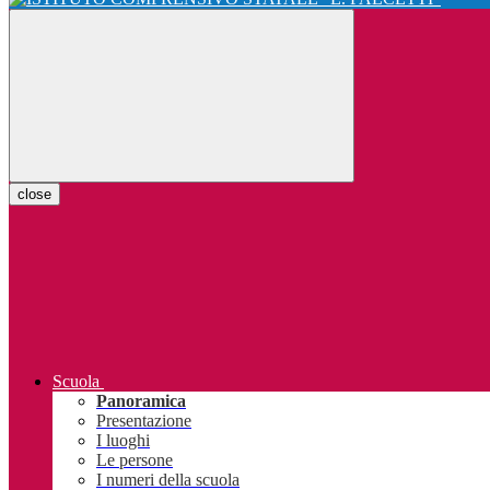
close
Scuola
Panoramica
Presentazione
I luoghi
Le persone
I numeri della scuola