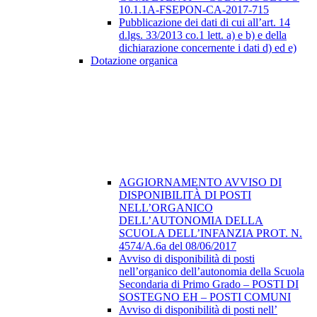
10.1.1A-FSEPON-CA-2017-715
Pubblicazione dei dati di cui all’art. 14
d.lgs. 33/2013 co.1 lett. a) e b) e della
dichiarazione concernente i dati d) ed e)
Dotazione organica
AGGIORNAMENTO AVVISO DI
DISPONIBILITÀ DI POSTI
NELL’ORGANICO
DELL’AUTONOMIA DELLA
SCUOLA DELL’INFANZIA PROT. N.
4574/A.6a del 08/06/2017
Avviso di disponibilità di posti
nell’organico dell’autonomia della Scuola
Secondaria di Primo Grado – POSTI DI
SOSTEGNO EH – POSTI COMUNI
Avviso di disponibilità di posti nell’