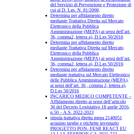
del Servizio di Prevenzione e Protezione di
cui al D. Lgs. N. 81/2008,
Determina per affidamento diretto
mediante Trattativa Diretta sul Mercato
Elettronico della Pubblica
Amministrazione (MEPA) ai sensi dell’art.
36, comma2, lettera a), D.Lgs 50/2016
Determina per affidamento diretto
mediante Trattativa Diretta sul Mercato
Elettronico della Pubblica
Amministrazione (MEPA) ai sensi dell’art.
36, comma2, lettera a), D.Lgs 50/2016
Determina per affidamento diretto
mediante trattativa sul Mercato Elettronico
delle Pubblica Amministrazione (MEPA),
ai sensi dell’art. 36 , comma 2, lettera a),
D.Lgs 50/2016
INCARICO MEDICO COMPETENTE –
Affidamento diretto ai sensi dell’articolo
36 del Decreto Legislativo 18 aprile 2016,
n.50 – A.S. 2022-2023
stipula trattativa diretta mepa 2140051
acquisto targhe e etichette inventario
PROGETTO PON- FESR REACT EU
13.1.1A-FESRPON-CA-2021-723