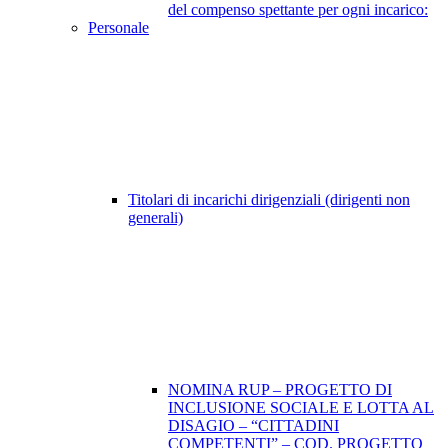
del compenso spettante per ogni incarico:
Personale
Titolari di incarichi dirigenziali (dirigenti non
generali)
NOMINA RUP – PROGETTO DI
INCLUSIONE SOCIALE E LOTTA AL
DISAGIO – “CITTADINI
COMPETENTI” – COD. PROGETTO