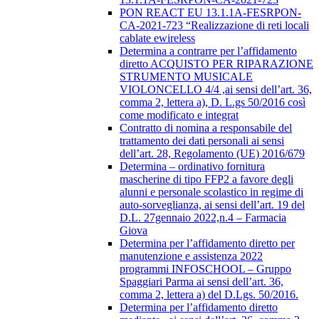
PON REACT EU 13.1.1A-FESRPON-
CA-2021-723 “Realizzazione di reti locali
cablate ewireless
Determina a contrarre per l’affidamento
diretto ACQUISTO PER RIPARAZIONE
STRUMENTO MUSICALE
VIOLONCELLO 4/4 ,ai sensi dell’art. 36,
comma 2, lettera a), D. L.gs 50/2016 così
come modificato e integrat
Contratto di nomina a responsabile del
trattamento dei dati personali ai sensi
dell’art. 28, Regolamento (UE) 2016/679
Determina – ordinativo fornitura
mascherine di tipo FFP2 a favore degli
alunni e personale scolastico in regime di
auto-sorveglianza, ai sensi dell’art. 19 del
D.L. 27gennaio 2022,n.4 – Farmacia
Giova
Determina per l’affidamento diretto per
manutenzione e assistenza 2022
programmi INFOSCHOOL – Gruppo
Spaggiari Parma ai sensi dell’art. 36,
comma 2, lettera a) del D.Lgs. 50/2016.
Determina per l’affidamento diretto