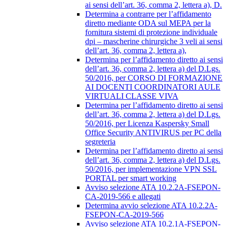
ai sensi dell’art. 36, comma 2, lettera a), D.
Determina a contrarre per l’affidamento
diretto mediante ODA sul MEPA per la
fornitura sistemi di protezione individuale
dpi – mascherine chirurgiche 3 veli ai sensi
dell’art. 36, comma 2, lettera a),
Determina per l’affidamento diretto ai sensi
dell’art. 36, comma 2, lettera a) del D.Lgs.
50/2016, per CORSO DI FORMAZIONE
AI DOCENTI COORDINATORI AULE
VIRTUALI CLASSE VIVA
Determina per l’affidamento diretto ai sensi
dell’art. 36, comma 2, lettera a) del D.Lgs.
50/2016, per Licenza Kaspersky Small
Office Security ANTIVIRUS per PC della
segreteria
Determina per l’affidamento diretto ai sensi
dell’art. 36, comma 2, lettera a) del D.Lgs.
50/2016, per implementazione VPN SSL
PORTAL per smart working
Avviso selezione ATA 10.2.2A-FSEPON-
CA-2019-566 e allegati
Determina avvio selezione ATA 10.2.2A-
FSEPON-CA-2019-566
Avviso selezione ATA 10.2.1A-FSEPON-