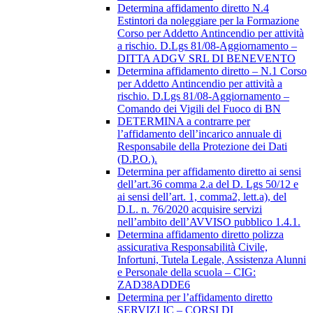
Determina affidamento diretto N.4
Estintori da noleggiare per la Formazione
Corso per Addetto Antincendio per attività
a rischio. D.Lgs 81/08-Aggiornamento –
DITTA ADGV SRL DI BENEVENTO
Determina affidamento diretto – N.1 Corso
per Addetto Antincendio per attività a
rischio. D.Lgs 81/08-Aggiornamento –
Comando dei Vigili del Fuoco di BN
DETERMINA a contrarre per
l’affidamento dell’incarico annuale di
Responsabile della Protezione dei Dati
(D.P.O.).
Determina per affidamento diretto ai sensi
dell’art.36 comma 2.a del D. Lgs 50/12 e
ai sensi dell’art. 1, comma2, lett.a), del
D.L. n. 76/2020 acquisire servizi
nell’ambito dell’AVVISO pubblico 1.4.1.
Determina affidamento diretto polizza
assicurativa Responsabilità Civile,
Infortuni, Tutela Legale, Assistenza Alunni
e Personale della scuola – CIG:
ZAD38ADDE6
Determina per l’affidamento diretto
SERVIZI IC – CORSI DI