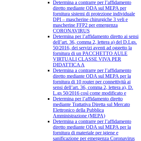
Determina a contrarre per l’affidamento
diretto mediante ODA sul MEPA per
fornitura sistemi di protezione individuale
DPI – mascherine chirurgiche 3 veli e
mascherine FFP2 per emergenza
CORONAVIRUS
Determina per l’affidamento diretto ai sensi
dell’art. 36, comma 2, lettera a) del D.Lgs.
50/2016, dei servizi aventi ad oggetto la
fornitura di un PACCHETTO AULE
VIRTUALI CLASSE VIVA PER
DIDATTICA A
Determina a contrarre per l’affidamento
diretto mediante ODA sul MEPA per la
fornitura di 10 router per connettività ai
sensi dell’art. 36, comma 2, lettera a), D.
L.gs 50/2016 così come modificato e
Determina per l’affidamento diretto
mediante Trattativa Diretta sul Mercato
Elettronico della Pubblica
Amministrazione (MEPA)
Determina a contrarre per l’affidamento
diretto mediante ODA sul MEPA per la
fornitura di materiale per igiene e
sanificazione per emergenza Coronavirus