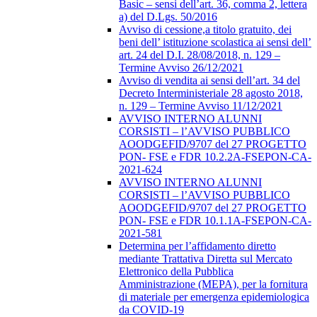
Basic – sensi dell’art. 36, comma 2, lettera
a) del D.Lgs. 50/2016
Avviso di cessione,a titolo gratuito, dei
beni dell’ istituzione scolastica ai sensi dell’
art. 24 del D.I. 28/08/2018, n. 129 –
Termine Avviso 26/12/2021
Avviso di vendita ai sensi dell’art. 34 del
Decreto Interministeriale 28 agosto 2018,
n. 129 – Termine Avviso 11/12/2021
AVVISO INTERNO ALUNNI
CORSISTI – l’AVVISO PUBBLICO
AOODGEFID/9707 del 27 PROGETTO
PON- FSE e FDR 10.2.2A-FSEPON-CA-
2021-624
AVVISO INTERNO ALUNNI
CORSISTI – l’AVVISO PUBBLICO
AOODGEFID/9707 del 27 PROGETTO
PON- FSE e FDR 10.1.1A-FSEPON-CA-
2021-581
Determina per l’affidamento diretto
mediante Trattativa Diretta sul Mercato
Elettronico della Pubblica
Amministrazione (MEPA), per la fornitura
di materiale per emergenza epidemiologica
da COVID-19