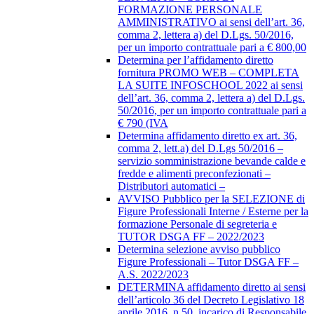
FORMAZIONE PERSONALE
AMMINISTRATIVO ai sensi dell’art. 36,
comma 2, lettera a) del D.Lgs. 50/2016,
per un importo contrattuale pari a € 800,00
Determina per l’affidamento diretto
fornitura PROMO WEB – COMPLETA
LA SUITE INFOSCHOOL 2022 ai sensi
dell’art. 36, comma 2, lettera a) del D.Lgs.
50/2016, per un importo contrattuale pari a
€ 790 (IVA
Determina affidamento diretto ex art. 36,
comma 2, lett.a) del D.Lgs 50/2016 –
servizio somministrazione bevande calde e
fredde e alimenti preconfezionati –
Distributori automatici –
AVVISO Pubblico per la SELEZIONE di
Figure Professionali Interne / Esterne per la
formazione Personale di segreteria e
TUTOR DSGA FF – 2022/2023
Determina selezione avviso pubblico
Figure Professionali – Tutor DSGA FF –
A.S. 2022/2023
DETERMINA affidamento diretto ai sensi
dell’articolo 36 del Decreto Legislativo 18
aprile 2016, n.50, incarico di Responsabile