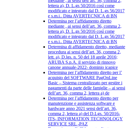
mediante , ai sensi dell’art. 36, comma 2,
lettera a), D. L.gs 50/2016 così come
modificato e integrato dal D. L.gs 56/2017
e s.m.i.. Ditta AVERTECNICA di BN
Determina per l’affidamento diretto
mediante , ai sensi dell’art. 36, comma 2,
lettera a), D. L.gs 50/2016 così come
modificato e integrato dal D. L.gs 56/2017
e s.m.i.. Ditta AVERTECNICA di BN
Determina di affidamento diretto, mediante
procedura ai sensi dell’art. 36, comma 2,
lett. a), D.lgs. n. 50 del 18 aprile 2016;
ARUBA S.p.A. il servizio di rinnovo
canone annuale-2022- dominio icapice
Determina per l’affidamento diretto per l’
acquisto del SOFTWARE PagOnLine
Basic – Sistema centralizzato per gestire i
pagamenti da parte delle famiglie – ai sensi
dell’art. 36, comma 2, lettera a) de
Determina per l’affidamento diretto per
manutenzione e assistenza software e
hardware anno 2021 sensi dell’art. 36,
comma 2, lettera a) del D.Lgs. 50/2016-
ITS- INFORMATION TECHNOLOGY
SERVICE SRL -PAZ