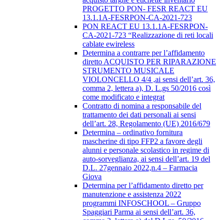
PROGETTO PON- FESR REACT EU
13.1.1A-FESRPON-CA-2021-723
PON REACT EU 13.1.1A-FESRPON-
CA-2021-723 “Realizzazione di reti locali
cablate ewireless
Determina a contrarre per l’affidamento
diretto ACQUISTO PER RIPARAZIONE
STRUMENTO MUSICALE
VIOLONCELLO 4/4 ,ai sensi dell’art. 36,
comma 2, lettera a), D. L.gs 50/2016 così
come modificato e integrat
Contratto di nomina a responsabile del
trattamento dei dati personali ai sensi
dell’art. 28, Regolamento (UE) 2016/679
Determina – ordinativo fornitura
mascherine di tipo FFP2 a favore degli
alunni e personale scolastico in regime di
auto-sorveglianza, ai sensi dell’art. 19 del
D.L. 27gennaio 2022,n.4 – Farmacia
Giova
Determina per l’affidamento diretto per
manutenzione e assistenza 2022
programmi INFOSCHOOL – Gruppo
Spaggiari Parma ai sensi dell’art. 36,