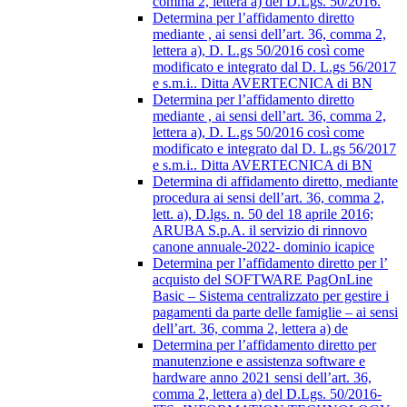
comma 2, lettera a) del D.Lgs. 50/2016.
Determina per l’affidamento diretto
mediante , ai sensi dell’art. 36, comma 2,
lettera a), D. L.gs 50/2016 così come
modificato e integrato dal D. L.gs 56/2017
e s.m.i.. Ditta AVERTECNICA di BN
Determina per l’affidamento diretto
mediante , ai sensi dell’art. 36, comma 2,
lettera a), D. L.gs 50/2016 così come
modificato e integrato dal D. L.gs 56/2017
e s.m.i.. Ditta AVERTECNICA di BN
Determina di affidamento diretto, mediante
procedura ai sensi dell’art. 36, comma 2,
lett. a), D.lgs. n. 50 del 18 aprile 2016;
ARUBA S.p.A. il servizio di rinnovo
canone annuale-2022- dominio icapice
Determina per l’affidamento diretto per l’
acquisto del SOFTWARE PagOnLine
Basic – Sistema centralizzato per gestire i
pagamenti da parte delle famiglie – ai sensi
dell’art. 36, comma 2, lettera a) de
Determina per l’affidamento diretto per
manutenzione e assistenza software e
hardware anno 2021 sensi dell’art. 36,
comma 2, lettera a) del D.Lgs. 50/2016-