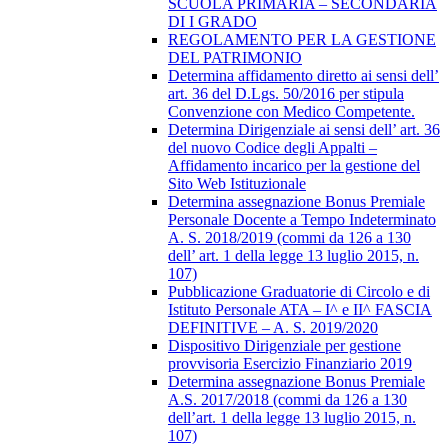
SCUOLA PRIMARIA – SECONDARIA
DI I GRADO
REGOLAMENTO PER LA GESTIONE
DEL PATRIMONIO
Determina affidamento diretto ai sensi dell’
art. 36 del D.Lgs. 50/2016 per stipula
Convenzione con Medico Competente.
Determina Dirigenziale ai sensi dell’ art. 36
del nuovo Codice degli Appalti –
Affidamento incarico per la gestione del
Sito Web Istituzionale
Determina assegnazione Bonus Premiale
Personale Docente a Tempo Indeterminato
A. S. 2018/2019 (commi da 126 a 130
dell’ art. 1 della legge 13 luglio 2015, n.
107)
Pubblicazione Graduatorie di Circolo e di
Istituto Personale ATA – I^ e II^ FASCIA
DEFINITIVE – A. S. 2019/2020
Dispositivo Dirigenziale per gestione
provvisoria Esercizio Finanziario 2019
Determina assegnazione Bonus Premiale
A.S. 2017/2018 (commi da 126 a 130
dell’art. 1 della legge 13 luglio 2015, n.
107)