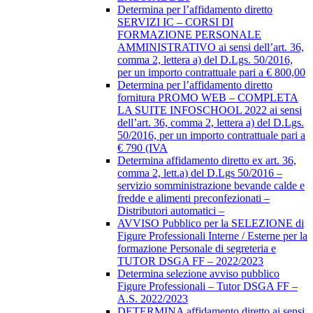
Determina per l’affidamento diretto
SERVIZI IC – CORSI DI
FORMAZIONE PERSONALE
AMMINISTRATIVO ai sensi dell’art. 36,
comma 2, lettera a) del D.Lgs. 50/2016,
per un importo contrattuale pari a € 800,00
Determina per l’affidamento diretto
fornitura PROMO WEB – COMPLETA
LA SUITE INFOSCHOOL 2022 ai sensi
dell’art. 36, comma 2, lettera a) del D.Lgs.
50/2016, per un importo contrattuale pari a
€ 790 (IVA
Determina affidamento diretto ex art. 36,
comma 2, lett.a) del D.Lgs 50/2016 –
servizio somministrazione bevande calde e
fredde e alimenti preconfezionati –
Distributori automatici –
AVVISO Pubblico per la SELEZIONE di
Figure Professionali Interne / Esterne per la
formazione Personale di segreteria e
TUTOR DSGA FF – 2022/2023
Determina selezione avviso pubblico
Figure Professionali – Tutor DSGA FF –
A.S. 2022/2023
DETERMINA affidamento diretto ai sensi