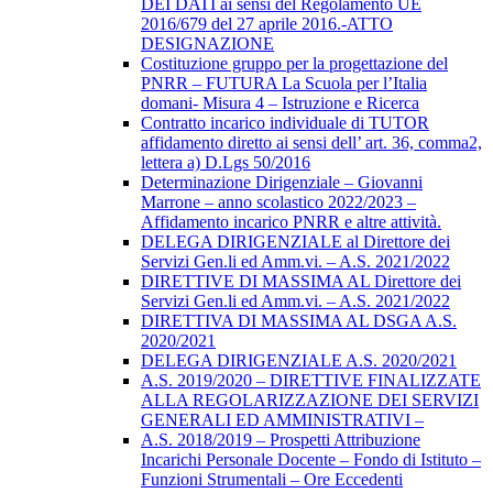
DEI DATI ai sensi del Regolamento UE
2016/679 del 27 aprile 2016.-ATTO
DESIGNAZIONE
Costituzione gruppo per la progettazione del
PNRR – FUTURA La Scuola per l’Italia
domani- Misura 4 – Istruzione e Ricerca
Contratto incarico individuale di TUTOR
affidamento diretto ai sensi dell’ art. 36, comma2,
lettera a) D.Lgs 50/2016
Determinazione Dirigenziale – Giovanni
Marrone – anno scolastico 2022/2023 –
Affidamento incarico PNRR e altre attività.
DELEGA DIRIGENZIALE al Direttore dei
Servizi Gen.li ed Amm.vi. – A.S. 2021/2022
DIRETTIVE DI MASSIMA AL Direttore dei
Servizi Gen.li ed Amm.vi. – A.S. 2021/2022
DIRETTIVA DI MASSIMA AL DSGA A.S.
2020/2021
DELEGA DIRIGENZIALE A.S. 2020/2021
A.S. 2019/2020 – DIRETTIVE FINALIZZATE
ALLA REGOLARIZZAZIONE DEI SERVIZI
GENERALI ED AMMINISTRATIVI –
A.S. 2018/2019 – Prospetti Attribuzione
Incarichi Personale Docente – Fondo di Istituto –
Funzioni Strumentali – Ore Eccedenti