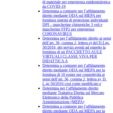
di materiale per emergenza epidemiologica
da COVID-19
Determina a contrarre per l’affidamento
diretto mediante ODA sul MEPA per
fornitura sistemi di protezione individuale
DPI – mascherine chirurgiche 3 veli e
mascherine FFP2 per emergenza
CORONAVIRUS
Determina per l’affidamento diretto ai sensi
dell’art. 36, comma 2, lettera a) del D.Lgs.
50/2016, dei servizi aventi ad oggetto la
fornitura di un PACCHETTO AULE
VIRTUALI CLASSE VIVA PER
DIDATTICA A
Determina a contrarre per l’affidamento
diretto mediante ODA sul MEPA per la
fornitura di 10 router per connettività ai
sensi dell’art. 36, comma 2, lettera a), D.
L.gs 50/2016 così come modificato e
Determina per l’affidamento diretto
mediante Trattativa Diretta sul Mercato
Elettronico della Pubblica
Amministrazione (MEPA)
Determina a contrarre per l’affidamento
diretto mediante ODA sul MEPA per la