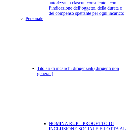
autorizzati a ciascun consulente , con
l’indicazione dell’oggetto, della durata e
del compenso spettante per ogni incarico:
Personale
Titolari di incarichi dirigenziali (dirigenti non
generali)
NOMINA RUP – PROGETTO DI
INCLUSIONE SOCIALE E LOTTA AL