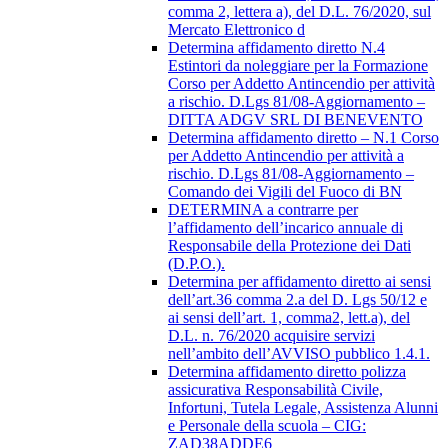
comma 2, lettera a), del D.L. 76/2020, sul
Mercato Elettronico d
Determina affidamento diretto N.4
Estintori da noleggiare per la Formazione
Corso per Addetto Antincendio per attività
a rischio. D.Lgs 81/08-Aggiornamento –
DITTA ADGV SRL DI BENEVENTO
Determina affidamento diretto – N.1 Corso
per Addetto Antincendio per attività a
rischio. D.Lgs 81/08-Aggiornamento –
Comando dei Vigili del Fuoco di BN
DETERMINA a contrarre per
l’affidamento dell’incarico annuale di
Responsabile della Protezione dei Dati
(D.P.O.).
Determina per affidamento diretto ai sensi
dell’art.36 comma 2.a del D. Lgs 50/12 e
ai sensi dell’art. 1, comma2, lett.a), del
D.L. n. 76/2020 acquisire servizi
nell’ambito dell’AVVISO pubblico 1.4.1.
Determina affidamento diretto polizza
assicurativa Responsabilità Civile,
Infortuni, Tutela Legale, Assistenza Alunni
e Personale della scuola – CIG:
ZAD38ADDE6