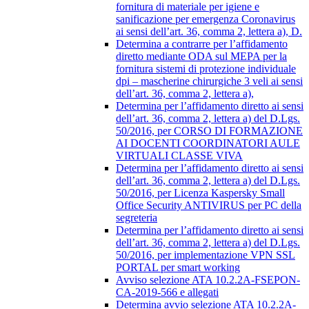
fornitura di materiale per igiene e
sanificazione per emergenza Coronavirus
ai sensi dell’art. 36, comma 2, lettera a), D.
Determina a contrarre per l’affidamento
diretto mediante ODA sul MEPA per la
fornitura sistemi di protezione individuale
dpi – mascherine chirurgiche 3 veli ai sensi
dell’art. 36, comma 2, lettera a),
Determina per l’affidamento diretto ai sensi
dell’art. 36, comma 2, lettera a) del D.Lgs.
50/2016, per CORSO DI FORMAZIONE
AI DOCENTI COORDINATORI AULE
VIRTUALI CLASSE VIVA
Determina per l’affidamento diretto ai sensi
dell’art. 36, comma 2, lettera a) del D.Lgs.
50/2016, per Licenza Kaspersky Small
Office Security ANTIVIRUS per PC della
segreteria
Determina per l’affidamento diretto ai sensi
dell’art. 36, comma 2, lettera a) del D.Lgs.
50/2016, per implementazione VPN SSL
PORTAL per smart working
Avviso selezione ATA 10.2.2A-FSEPON-
CA-2019-566 e allegati
Determina avvio selezione ATA 10.2.2A-