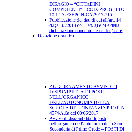
DISAGIO – “CITTADINI
COMPETENTI” – COD. PROGETTO
10.1.1A-FSEPON-CA-2017-715
Pubblicazione dei dati di cui all’art. 14
d.lgs. 33/2013 co.1 lett. a) e b) e della
dichiarazione concernente i dati d) ed e)
Dotazione organica
AGGIORNAMENTO AVVISO DI
DISPONIBILITÀ DI POSTI
NELL’ORGANICO
DELL’AUTONOMIA DELLA
SCUOLA DELL’INFANZIA PROT. N.
4574/A.6a del 08/06/2017
Avviso di disponibilità di posti
nell’organico dell’autonomia della Scuola
Secondaria di Primo Grado – POSTI DI