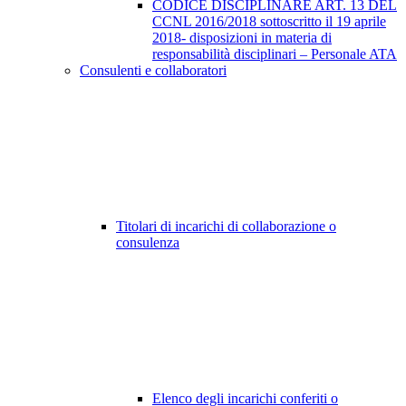
CODICE DISCIPLINARE ART. 13 DEL
CCNL 2016/2018 sottoscritto il 19 aprile
2018- disposizioni in materia di
responsabilità disciplinari – Personale ATA
Consulenti e collaboratori
Titolari di incarichi di collaborazione o
consulenza
Elenco degli incarichi conferiti o