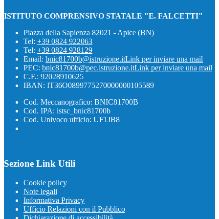
ISTITUTO COMPRENSIVO STATALE "E. FALCETTI"
Piazza della Sapienza 82021 - Apice (BN)
Tel:
+39 0824 922063
Tel:
+39 0824 928129
Email:
bnic81700b@istruzione.it
Link per inviare una mail
PEC:
bnic81700b@pec.istruzione.it
Link per inviare una mail
C.F.: 92028910625
IBAN: IT36O0899775270000000105589
Cod. Meccanografico: BNIC81700B
Cod. IPA: istsc_bnic81700b
Cod. Univoco ufficio: UF1JB8
Sezione Link Utili
Cookie policy
Note legali
Informativa Privacy
Ufficio Relazioni con il Pubblico
Dichiarazione di accessibilità