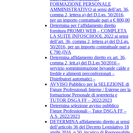
FORMAZIONE PERSONALE
AMMINISTRATIVO ai sensi dell’art. 36,
comma 2, lettera a) del D.Lgs. 50/2016,
per un importo contrattuale pari a € 800,00
Determina per l’affidamento diretto
fornitura PROMO WEB – COMPLETA
LA SUITE INFOSCHOOL 2022 ai sensi
dell’art. 36, comma 2, lettera a) del D.Lgs.
50/2016, per un importo contrattuale pari a
€ 790 (IVA
Determina affidamento diretto ex art. 36,
comma 2, lett.a) del D.Lgs 50/2016 –
servizio somministrazione bevande calde e
fredde e alimenti preconfezionati –
Distributori automatici –
AVVISO Pubblico per la SELEZIONE di
Figure Professionali Interne / Esterne per la
formazione Personale di segreteria e
TUTOR DSGA FF – 2022/2023
Determina selezione avviso pubblico
Figure Professionali – Tutor DSGA FF –
A.S. 2022/2023
DETERMINA affidamento diretto ai sensi
dell’articolo 36 del Decreto Legislativo 18
aprile 2016, n.50, incarico di Responsabile