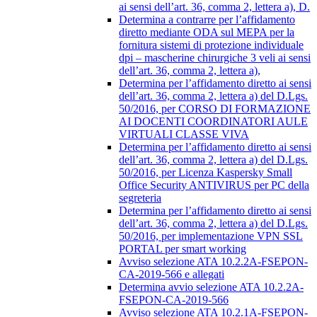
ai sensi dell’art. 36, comma 2, lettera a), D.
Determina a contrarre per l’affidamento
diretto mediante ODA sul MEPA per la
fornitura sistemi di protezione individuale
dpi – mascherine chirurgiche 3 veli ai sensi
dell’art. 36, comma 2, lettera a),
Determina per l’affidamento diretto ai sensi
dell’art. 36, comma 2, lettera a) del D.Lgs.
50/2016, per CORSO DI FORMAZIONE
AI DOCENTI COORDINATORI AULE
VIRTUALI CLASSE VIVA
Determina per l’affidamento diretto ai sensi
dell’art. 36, comma 2, lettera a) del D.Lgs.
50/2016, per Licenza Kaspersky Small
Office Security ANTIVIRUS per PC della
segreteria
Determina per l’affidamento diretto ai sensi
dell’art. 36, comma 2, lettera a) del D.Lgs.
50/2016, per implementazione VPN SSL
PORTAL per smart working
Avviso selezione ATA 10.2.2A-FSEPON-
CA-2019-566 e allegati
Determina avvio selezione ATA 10.2.2A-
FSEPON-CA-2019-566
Avviso selezione ATA 10.2.1A-FSEPON-