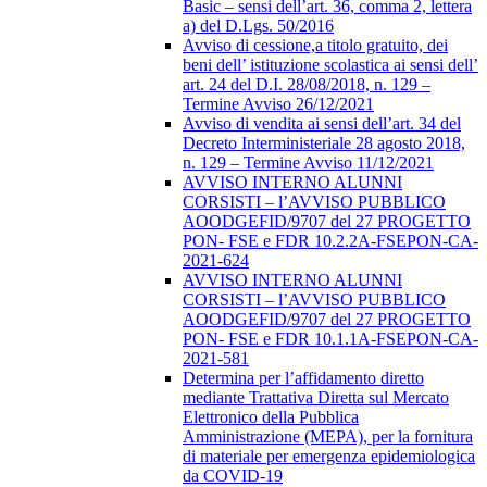
Basic – sensi dell’art. 36, comma 2, lettera
a) del D.Lgs. 50/2016
Avviso di cessione,a titolo gratuito, dei
beni dell’ istituzione scolastica ai sensi dell’
art. 24 del D.I. 28/08/2018, n. 129 –
Termine Avviso 26/12/2021
Avviso di vendita ai sensi dell’art. 34 del
Decreto Interministeriale 28 agosto 2018,
n. 129 – Termine Avviso 11/12/2021
AVVISO INTERNO ALUNNI
CORSISTI – l’AVVISO PUBBLICO
AOODGEFID/9707 del 27 PROGETTO
PON- FSE e FDR 10.2.2A-FSEPON-CA-
2021-624
AVVISO INTERNO ALUNNI
CORSISTI – l’AVVISO PUBBLICO
AOODGEFID/9707 del 27 PROGETTO
PON- FSE e FDR 10.1.1A-FSEPON-CA-
2021-581
Determina per l’affidamento diretto
mediante Trattativa Diretta sul Mercato
Elettronico della Pubblica
Amministrazione (MEPA), per la fornitura
di materiale per emergenza epidemiologica
da COVID-19