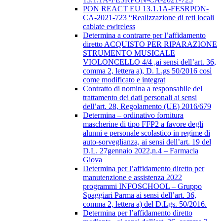
PON REACT EU 13.1.1A-FESRPON-
CA-2021-723 “Realizzazione di reti locali
cablate ewireless
Determina a contrarre per l’affidamento
diretto ACQUISTO PER RIPARAZIONE
STRUMENTO MUSICALE
VIOLONCELLO 4/4 ,ai sensi dell’art. 36,
comma 2, lettera a), D. L.gs 50/2016 così
come modificato e integrat
Contratto di nomina a responsabile del
trattamento dei dati personali ai sensi
dell’art. 28, Regolamento (UE) 2016/679
Determina – ordinativo fornitura
mascherine di tipo FFP2 a favore degli
alunni e personale scolastico in regime di
auto-sorveglianza, ai sensi dell’art. 19 del
D.L. 27gennaio 2022,n.4 – Farmacia
Giova
Determina per l’affidamento diretto per
manutenzione e assistenza 2022
programmi INFOSCHOOL – Gruppo
Spaggiari Parma ai sensi dell’art. 36,
comma 2, lettera a) del D.Lgs. 50/2016.
Determina per l’affidamento diretto