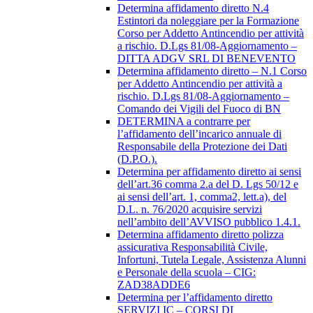
Determina affidamento diretto N.4
Estintori da noleggiare per la Formazione
Corso per Addetto Antincendio per attività
a rischio. D.Lgs 81/08-Aggiornamento –
DITTA ADGV SRL DI BENEVENTO
Determina affidamento diretto – N.1 Corso
per Addetto Antincendio per attività a
rischio. D.Lgs 81/08-Aggiornamento –
Comando dei Vigili del Fuoco di BN
DETERMINA a contrarre per
l’affidamento dell’incarico annuale di
Responsabile della Protezione dei Dati
(D.P.O.).
Determina per affidamento diretto ai sensi
dell’art.36 comma 2.a del D. Lgs 50/12 e
ai sensi dell’art. 1, comma2, lett.a), del
D.L. n. 76/2020 acquisire servizi
nell’ambito dell’AVVISO pubblico 1.4.1.
Determina affidamento diretto polizza
assicurativa Responsabilità Civile,
Infortuni, Tutela Legale, Assistenza Alunni
e Personale della scuola – CIG:
ZAD38ADDE6
Determina per l’affidamento diretto
SERVIZI IC – CORSI DI