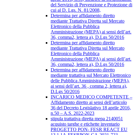
del Servizio di Prevenzione e Protezione di
cui al D. Lgs. N. 81/2008,
Determina per affidamento diretto
mediante Trattativa Diretta sul Mercato
Elettronico della Pubblica
Amministrazione (MEPA) ai sensi dell’art.
36, comma2, lettera a), D.Lgs 50/2016
Determina per affidamento diretto
mediante Trattativa Diretta sul Mercato
Elettronico della Pubblica
Amministrazione (MEPA) ai sensi dell’art.
36, comma2, lettera a), D.Lgs 50/2016
Determina per affidamento diretto
mediante trattativa sul Mercato Elettronico
delle Pubblica Amministrazione (MEPA),
ai sensi dell’art. 36 , comma 2, lettera a),
D.Lgs 50/2016
INCARICO MEDICO COMPETENTE –
Affidamento diretto ai sensi dell’articolo
36 del Decreto Legislativo 18 aprile 2016,
n.50 – A.S. 2022-2023
stipula trattativa diretta mepa 2140051
acquisto targhe e etichette inventario
PROGETTO PON- FESR REACT EU
13.1.1A-FESRPON-CA-2021-723