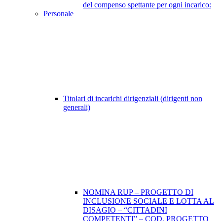
del compenso spettante per ogni incarico:
Personale
Titolari di incarichi dirigenziali (dirigenti non
generali)
NOMINA RUP – PROGETTO DI
INCLUSIONE SOCIALE E LOTTA AL
DISAGIO – “CITTADINI
COMPETENTI” – COD. PROGETTO