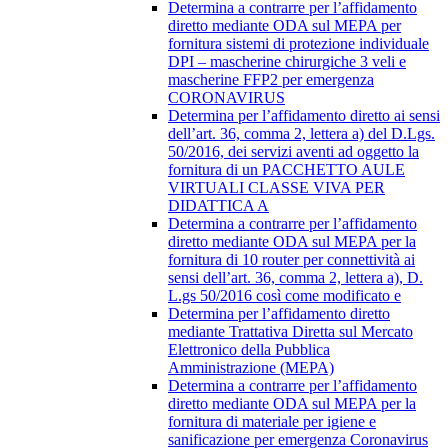
Determina a contrarre per l’affidamento
diretto mediante ODA sul MEPA per
fornitura sistemi di protezione individuale
DPI – mascherine chirurgiche 3 veli e
mascherine FFP2 per emergenza
CORONAVIRUS
Determina per l’affidamento diretto ai sensi
dell’art. 36, comma 2, lettera a) del D.Lgs.
50/2016, dei servizi aventi ad oggetto la
fornitura di un PACCHETTO AULE
VIRTUALI CLASSE VIVA PER
DIDATTICA A
Determina a contrarre per l’affidamento
diretto mediante ODA sul MEPA per la
fornitura di 10 router per connettività ai
sensi dell’art. 36, comma 2, lettera a), D.
L.gs 50/2016 così come modificato e
Determina per l’affidamento diretto
mediante Trattativa Diretta sul Mercato
Elettronico della Pubblica
Amministrazione (MEPA)
Determina a contrarre per l’affidamento
diretto mediante ODA sul MEPA per la
fornitura di materiale per igiene e
sanificazione per emergenza Coronavirus