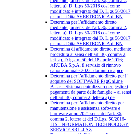
mediante , ai sensi dell’art. 36, comma 2,
lettera a), D. L.gs 50/2016 così come
modificato e integrato dal D. L.gs 56/2017
e s.m.i.. Ditta AVERTECNICA di BN
Determina per l’affidamento diretto
mediante , ai sensi dell’art. 36, comma 2,
lettera a), D. L.gs 50/2016 così come
modificato e integrato dal D. L.gs 56/2017
e s.m.i.. Ditta AVERTECNICA di BN
Determina di affidamento diretto, mediante
procedura ai sensi dell’art. 36, comma 2,
lett. a), D.lgs. n. 50 del 18 aprile 2016;
ARUBA S.p.A. il servizio di rinnovo
canone annuale-2022- dominio icapice
Determina per l’affidamento diretto per l’
acquisto del SOFTWARE PagOnLine
Basic – Sistema centralizzato per gestire i
pagamenti da parte delle famiglie – ai sensi
dell’art. 36, comma 2, lettera a) de
Determina per l’affidamento diretto per
manutenzione e assistenza software e
hardware anno 2021 sensi dell’art. 36,
comma 2, lettera a) del D.Lgs. 50/2016-
ITS- INFORMATION TECHNOLOGY
SERVICE SRL -PAZ