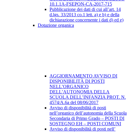
10.1.1A-FSEPON-CA-2017-715
Pubblicazione dei dati di cui all’art. 14
d.lgs. 33/2013 co.1 lett. a) e b) e della
dichiarazione concernente i dati d) ed e)
Dotazione organica
AGGIORNAMENTO AVVISO DI
DISPONIBILITÀ DI POSTI
NELL’ORGANICO
DELL’AUTONOMIA DELLA
SCUOLA DELL’INFANZIA PROT. N.
4574/A.6a del 08/06/2017
Avviso di disponibilità di posti
nell’organico dell’autonomia della Scuola
Secondaria di Primo Grado – POSTI DI
SOSTEGNO EH – POSTI COMUNI
Avviso di disponibilità di posti nell’