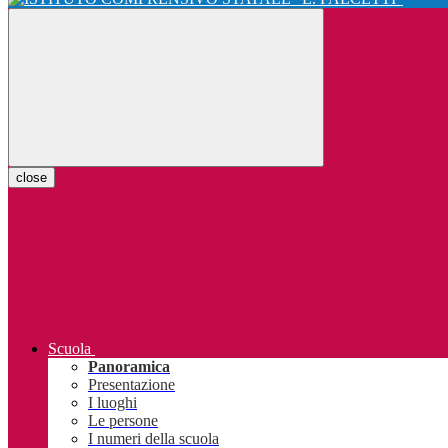
close
Scuola
Panoramica
Presentazione
I luoghi
Le persone
I numeri della scuola