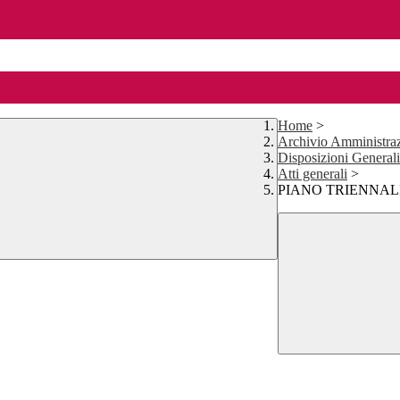
Home
>
Archivio Amministraz
Disposizioni Generali
Atti generali
>
PIANO TRIENNALE O