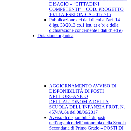
DISAGIO – “CITTADINI
COMPETENTI” – COD. PROGETTO
10.1.1A-FSEPON-CA-2017-715
Pubblicazione dei dati di cui all’art. 14
d.lgs. 33/2013 co.1 lett. a) e b) e della
dichiarazione concernente i dati d) ed e)
Dotazione organica
AGGIORNAMENTO AVVISO DI
DISPONIBILITÀ DI POSTI
NELL’ORGANICO
DELL’AUTONOMIA DELLA
SCUOLA DELL’INFANZIA PROT. N.
4574/A.6a del 08/06/2017
Avviso di disponibilità di posti
nell’organico dell’autonomia della Scuola
Secondaria di Primo Grado – POSTI DI