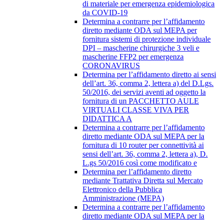
di materiale per emergenza epidemiologica
da COVID-19
Determina a contrarre per l’affidamento
diretto mediante ODA sul MEPA per
fornitura sistemi di protezione individuale
DPI – mascherine chirurgiche 3 veli e
mascherine FFP2 per emergenza
CORONAVIRUS
Determina per l’affidamento diretto ai sensi
dell’art. 36, comma 2, lettera a) del D.Lgs.
50/2016, dei servizi aventi ad oggetto la
fornitura di un PACCHETTO AULE
VIRTUALI CLASSE VIVA PER
DIDATTICA A
Determina a contrarre per l’affidamento
diretto mediante ODA sul MEPA per la
fornitura di 10 router per connettività ai
sensi dell’art. 36, comma 2, lettera a), D.
L.gs 50/2016 così come modificato e
Determina per l’affidamento diretto
mediante Trattativa Diretta sul Mercato
Elettronico della Pubblica
Amministrazione (MEPA)
Determina a contrarre per l’affidamento
diretto mediante ODA sul MEPA per la