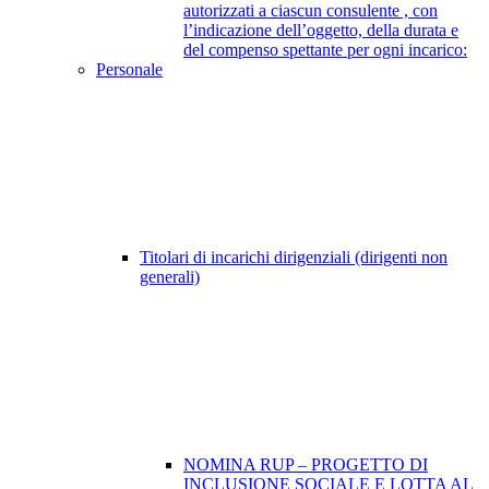
autorizzati a ciascun consulente , con
l’indicazione dell’oggetto, della durata e
del compenso spettante per ogni incarico:
Personale
Titolari di incarichi dirigenziali (dirigenti non
generali)
NOMINA RUP – PROGETTO DI
INCLUSIONE SOCIALE E LOTTA AL