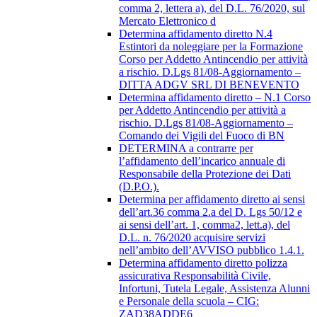
comma 2, lettera a), del D.L. 76/2020, sul
Mercato Elettronico d
Determina affidamento diretto N.4
Estintori da noleggiare per la Formazione
Corso per Addetto Antincendio per attività
a rischio. D.Lgs 81/08-Aggiornamento –
DITTA ADGV SRL DI BENEVENTO
Determina affidamento diretto – N.1 Corso
per Addetto Antincendio per attività a
rischio. D.Lgs 81/08-Aggiornamento –
Comando dei Vigili del Fuoco di BN
DETERMINA a contrarre per
l’affidamento dell’incarico annuale di
Responsabile della Protezione dei Dati
(D.P.O.).
Determina per affidamento diretto ai sensi
dell’art.36 comma 2.a del D. Lgs 50/12 e
ai sensi dell’art. 1, comma2, lett.a), del
D.L. n. 76/2020 acquisire servizi
nell’ambito dell’AVVISO pubblico 1.4.1.
Determina affidamento diretto polizza
assicurativa Responsabilità Civile,
Infortuni, Tutela Legale, Assistenza Alunni
e Personale della scuola – CIG:
ZAD38ADDE6