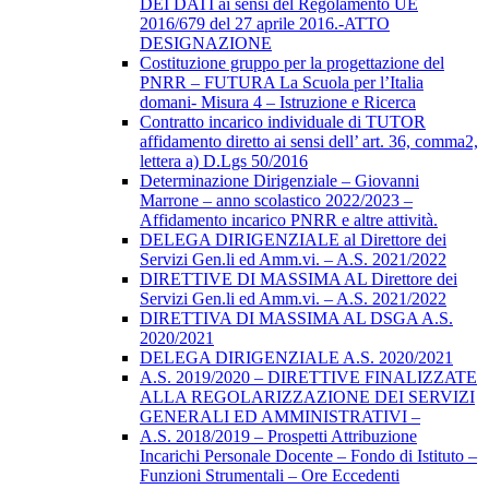
DEI DATI ai sensi del Regolamento UE
2016/679 del 27 aprile 2016.-ATTO
DESIGNAZIONE
Costituzione gruppo per la progettazione del
PNRR – FUTURA La Scuola per l’Italia
domani- Misura 4 – Istruzione e Ricerca
Contratto incarico individuale di TUTOR
affidamento diretto ai sensi dell’ art. 36, comma2,
lettera a) D.Lgs 50/2016
Determinazione Dirigenziale – Giovanni
Marrone – anno scolastico 2022/2023 –
Affidamento incarico PNRR e altre attività.
DELEGA DIRIGENZIALE al Direttore dei
Servizi Gen.li ed Amm.vi. – A.S. 2021/2022
DIRETTIVE DI MASSIMA AL Direttore dei
Servizi Gen.li ed Amm.vi. – A.S. 2021/2022
DIRETTIVA DI MASSIMA AL DSGA A.S.
2020/2021
DELEGA DIRIGENZIALE A.S. 2020/2021
A.S. 2019/2020 – DIRETTIVE FINALIZZATE
ALLA REGOLARIZZAZIONE DEI SERVIZI
GENERALI ED AMMINISTRATIVI –
A.S. 2018/2019 – Prospetti Attribuzione
Incarichi Personale Docente – Fondo di Istituto –
Funzioni Strumentali – Ore Eccedenti