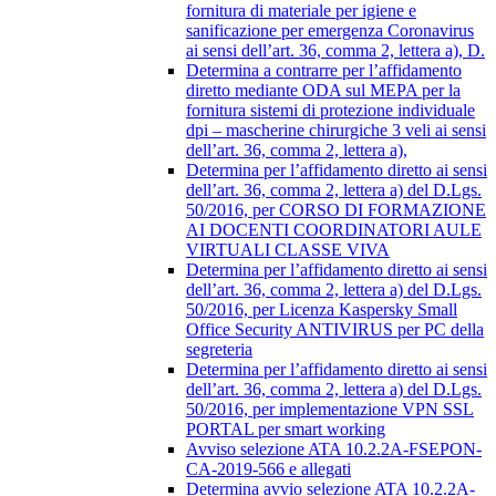
fornitura di materiale per igiene e
sanificazione per emergenza Coronavirus
ai sensi dell’art. 36, comma 2, lettera a), D.
Determina a contrarre per l’affidamento
diretto mediante ODA sul MEPA per la
fornitura sistemi di protezione individuale
dpi – mascherine chirurgiche 3 veli ai sensi
dell’art. 36, comma 2, lettera a),
Determina per l’affidamento diretto ai sensi
dell’art. 36, comma 2, lettera a) del D.Lgs.
50/2016, per CORSO DI FORMAZIONE
AI DOCENTI COORDINATORI AULE
VIRTUALI CLASSE VIVA
Determina per l’affidamento diretto ai sensi
dell’art. 36, comma 2, lettera a) del D.Lgs.
50/2016, per Licenza Kaspersky Small
Office Security ANTIVIRUS per PC della
segreteria
Determina per l’affidamento diretto ai sensi
dell’art. 36, comma 2, lettera a) del D.Lgs.
50/2016, per implementazione VPN SSL
PORTAL per smart working
Avviso selezione ATA 10.2.2A-FSEPON-
CA-2019-566 e allegati
Determina avvio selezione ATA 10.2.2A-