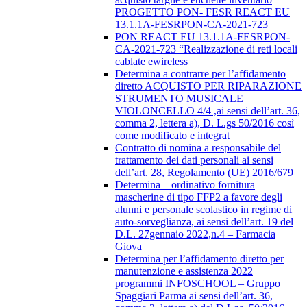
PROGETTO PON- FESR REACT EU
13.1.1A-FESRPON-CA-2021-723
PON REACT EU 13.1.1A-FESRPON-
CA-2021-723 “Realizzazione di reti locali
cablate ewireless
Determina a contrarre per l’affidamento
diretto ACQUISTO PER RIPARAZIONE
STRUMENTO MUSICALE
VIOLONCELLO 4/4 ,ai sensi dell’art. 36,
comma 2, lettera a), D. L.gs 50/2016 così
come modificato e integrat
Contratto di nomina a responsabile del
trattamento dei dati personali ai sensi
dell’art. 28, Regolamento (UE) 2016/679
Determina – ordinativo fornitura
mascherine di tipo FFP2 a favore degli
alunni e personale scolastico in regime di
auto-sorveglianza, ai sensi dell’art. 19 del
D.L. 27gennaio 2022,n.4 – Farmacia
Giova
Determina per l’affidamento diretto per
manutenzione e assistenza 2022
programmi INFOSCHOOL – Gruppo
Spaggiari Parma ai sensi dell’art. 36,