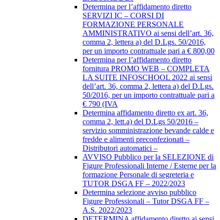
Determina per l’affidamento diretto
SERVIZI IC – CORSI DI
FORMAZIONE PERSONALE
AMMINISTRATIVO ai sensi dell’art. 36,
comma 2, lettera a) del D.Lgs. 50/2016,
per un importo contrattuale pari a € 800,00
Determina per l’affidamento diretto
fornitura PROMO WEB – COMPLETA
LA SUITE INFOSCHOOL 2022 ai sensi
dell’art. 36, comma 2, lettera a) del D.Lgs.
50/2016, per un importo contrattuale pari a
€ 790 (IVA
Determina affidamento diretto ex art. 36,
comma 2, lett.a) del D.Lgs 50/2016 –
servizio somministrazione bevande calde e
fredde e alimenti preconfezionati –
Distributori automatici –
AVVISO Pubblico per la SELEZIONE di
Figure Professionali Interne / Esterne per la
formazione Personale di segreteria e
TUTOR DSGA FF – 2022/2023
Determina selezione avviso pubblico
Figure Professionali – Tutor DSGA FF –
A.S. 2022/2023
DETERMINA affidamento diretto ai sensi