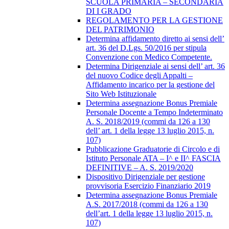
SCUOLA PRIMARIA – SECONDARIA
DI I GRADO
REGOLAMENTO PER LA GESTIONE
DEL PATRIMONIO
Determina affidamento diretto ai sensi dell’
art. 36 del D.Lgs. 50/2016 per stipula
Convenzione con Medico Competente.
Determina Dirigenziale ai sensi dell’ art. 36
del nuovo Codice degli Appalti –
Affidamento incarico per la gestione del
Sito Web Istituzionale
Determina assegnazione Bonus Premiale
Personale Docente a Tempo Indeterminato
A. S. 2018/2019 (commi da 126 a 130
dell’ art. 1 della legge 13 luglio 2015, n.
107)
Pubblicazione Graduatorie di Circolo e di
Istituto Personale ATA – I^ e II^ FASCIA
DEFINITIVE – A. S. 2019/2020
Dispositivo Dirigenziale per gestione
provvisoria Esercizio Finanziario 2019
Determina assegnazione Bonus Premiale
A.S. 2017/2018 (commi da 126 a 130
dell’art. 1 della legge 13 luglio 2015, n.
107)