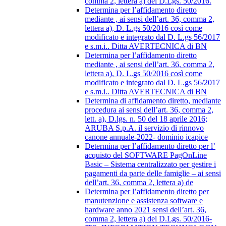
comma 2, lettera a) del D.Lgs. 50/2016.
Determina per l’affidamento diretto
mediante , ai sensi dell’art. 36, comma 2,
lettera a), D. L.gs 50/2016 così come
modificato e integrato dal D. L.gs 56/2017
e s.m.i.. Ditta AVERTECNICA di BN
Determina per l’affidamento diretto
mediante , ai sensi dell’art. 36, comma 2,
lettera a), D. L.gs 50/2016 così come
modificato e integrato dal D. L.gs 56/2017
e s.m.i.. Ditta AVERTECNICA di BN
Determina di affidamento diretto, mediante
procedura ai sensi dell’art. 36, comma 2,
lett. a), D.lgs. n. 50 del 18 aprile 2016;
ARUBA S.p.A. il servizio di rinnovo
canone annuale-2022- dominio icapice
Determina per l’affidamento diretto per l’
acquisto del SOFTWARE PagOnLine
Basic – Sistema centralizzato per gestire i
pagamenti da parte delle famiglie – ai sensi
dell’art. 36, comma 2, lettera a) de
Determina per l’affidamento diretto per
manutenzione e assistenza software e
hardware anno 2021 sensi dell’art. 36,
comma 2, lettera a) del D.Lgs. 50/2016-