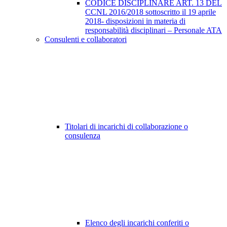
CODICE DISCIPLINARE ART. 13 DEL
CCNL 2016/2018 sottoscritto il 19 aprile
2018- disposizioni in materia di
responsabilità disciplinari – Personale ATA
Consulenti e collaboratori
Titolari di incarichi di collaborazione o
consulenza
Elenco degli incarichi conferiti o