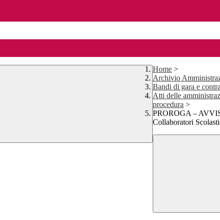
Home
>
Archivio Amministraz
Bandi di gara e contra
Atti delle amministraz
procedura
>
PROROGA – AVVISO I
Collaboratori Scola