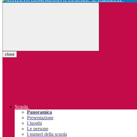
close
Scuola
Panoramica
Presentazione
I luoghi
Le persone
I numeri della scuola