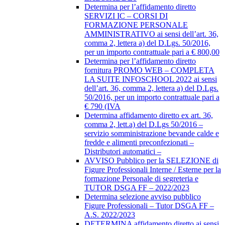
Determina per l’affidamento diretto
SERVIZI IC – CORSI DI
FORMAZIONE PERSONALE
AMMINISTRATIVO ai sensi dell’art. 36,
comma 2, lettera a) del D.Lgs. 50/2016,
per un importo contrattuale pari a € 800,00
Determina per l’affidamento diretto
fornitura PROMO WEB – COMPLETA
LA SUITE INFOSCHOOL 2022 ai sensi
dell’art. 36, comma 2, lettera a) del D.Lgs.
50/2016, per un importo contrattuale pari a
€ 790 (IVA
Determina affidamento diretto ex art. 36,
comma 2, lett.a) del D.Lgs 50/2016 –
servizio somministrazione bevande calde e
fredde e alimenti preconfezionati –
Distributori automatici –
AVVISO Pubblico per la SELEZIONE di
Figure Professionali Interne / Esterne per la
formazione Personale di segreteria e
TUTOR DSGA FF – 2022/2023
Determina selezione avviso pubblico
Figure Professionali – Tutor DSGA FF –
A.S. 2022/2023
DETERMINA affidamento diretto ai sensi