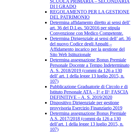
SCUOLA PRIMARIA – SECONDARIA
DI I GRADO
REGOLAMENTO PER LA GESTIONE
DEL PATRIMONIO
Determina affidamento diretto ai sensi dell’
art. 36 del D.Lgs. 50/2016 per stipula
Convenzione con Medico Competente.
Determina Dirigenziale ai sensi dell’ art. 36
del nuovo Codice degli Appalti –
Affidamento incarico per la gestione del
Sito Web Istituzionale
Determina assegnazione Bonus Premiale
Personale Docente a Tempo Indeterminato
A. S. 2018/2019 (commi da 126 a 130
dell’ art. 1 della legge 13 luglio 2015, n.
107)
Pubblicazione Graduatorie di Circolo e di
Istituto Personale ATA – I^ e II^ FASCIA
DEFINITIVE – A. S. 2019/2020
Dispositivo Dirigenziale per gestione
provvisoria Esercizio Finanziario 2019
Determina assegnazione Bonus Premiale
A.S. 2017/2018 (commi da 126 a 130
dell’art. 1 della legge 13 luglio 2015, n.
107)