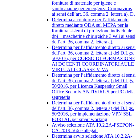
fornitura di materiale per igiene e
sanificazione per emergenza Coronavirus
ai sensi dell’art. 36, comma 2, lettera a), D.
Determina a contrarre per l’affidamento
diretto mediante ODA sul MEPA per la
fornitura sistemi di protezione individuale
dpi – mascherine chirurgiche 3 veli ai sensi
dell’art. 36, comma 2, lettera a),
Determina per l’affidamento diretto ai sensi
dell’art. 36, comma 2, lettera a) del D.Lgs.
50/2016, per CORSO DI FORMAZIONE
AI DOCENTI COORDINATORI AULE
VIRTUALI CLASSE VIVA
Determina per l’affidamento diretto ai sensi
dell’art. 36, comma 2, lettera a) del D.Lgs.
50/2016, per Licenza Kaspersky Small
Office Security ANTIVIRUS per PC della
segreteria
Determina per l’affidamento diretto ai sensi
dell’art. 36, comma 2, lettera a) del D.Lgs.
50/2016, per implementazione VPN SSL
PORTAL per smart working
Avviso selezione ATA 10.2.2A-FSEPON-
CA-2019-566 e allegati
Determina avvio selezione ATA 10.2.2A-