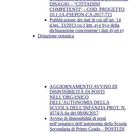
DISAGIO – “CITTADINI
COMPETENTI” – COD. PROGETTO
10.1.1A-FSEPON-CA-2017-715
Pubblicazione dei dati di cui all’art. 14
d.lgs. 33/2013 co.1 lett. a) e b) e della
dichiarazione concernente i dati d) ed e)
Dotazione organica
AGGIORNAMENTO AVVISO DI
DISPONIBILITÀ DI POSTI
NELL’ORGANICO
DELL’AUTONOMIA DELLA
SCUOLA DELL’INFANZIA PROT. N.
4574/A.6a del 08/06/2017
Avviso di disponibilità di posti
nell’organico dell’autonomia della Scuola
Secondaria di Primo Grado – POSTI DI