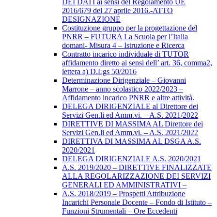
DEI DATI ai sensi del Regolamento UE
2016/679 del 27 aprile 2016.-ATTO
DESIGNAZIONE
Costituzione gruppo per la progettazione del
PNRR – FUTURA La Scuola per l’Italia
domani- Misura 4 – Istruzione e Ricerca
Contratto incarico individuale di TUTOR
affidamento diretto ai sensi dell’ art. 36, comma2,
lettera a) D.Lgs 50/2016
Determinazione Dirigenziale – Giovanni
Marrone – anno scolastico 2022/2023 –
Affidamento incarico PNRR e altre attività.
DELEGA DIRIGENZIALE al Direttore dei
Servizi Gen.li ed Amm.vi. – A.S. 2021/2022
DIRETTIVE DI MASSIMA AL Direttore dei
Servizi Gen.li ed Amm.vi. – A.S. 2021/2022
DIRETTIVA DI MASSIMA AL DSGA A.S.
2020/2021
DELEGA DIRIGENZIALE A.S. 2020/2021
A.S. 2019/2020 – DIRETTIVE FINALIZZATE
ALLA REGOLARIZZAZIONE DEI SERVIZI
GENERALI ED AMMINISTRATIVI –
A.S. 2018/2019 – Prospetti Attribuzione
Incarichi Personale Docente – Fondo di Istituto –
Funzioni Strumentali – Ore Eccedenti