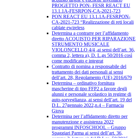
PROGETTO PON- FESR REACT EU
13.1.1A-FESRPON-CA-2021-723
PON REACT EU 13.1.1A-FESRPON-
CA-2021-723 “Realizzazione di reti locali
cablate ewireless
Determina a contrarre per l’affidamento
diretto ACQUISTO PER RIPARAZIONE
STRUMENTO MUSICALE
VIOLONCELLO 4/4 ,ai sensi dell’art. 36,
comma 2, lettera a), D. L.gs 50/2016 così
come modificato e integrat
Contratto di nomina a responsabile del
trattamento dei dati personali ai sensi
dell’art. 28, Regolamento (UE) 2016/679
Determina – ordinativo fornitura
mascherine di tipo FFP2 a favore degli
alunni e personale scolastico in regime di
auto-sorveglianza, ai sensi dell’art. 19 del
D.L. 27gennaio 2022,n.4 – Farmacia
Giova
Determina per l’affidamento diretto per
manutenzione e assistenza 2022
programmi INFOSCHOOL – Gruppo
Spaggiari Parma ai sensi dell’art. 36,