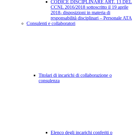
CODICE DISCIPLINARE ART. 13 DEL
CCNL 2016/2018 sottoscritto il 19 aprile
2018- disposizioni in materia di
responsabilità disciplinari – Personale ATA
Consulenti e collaboratori
Titolari di incarichi di collaborazione o
consulenza
Elenco degli incarichi conferiti o