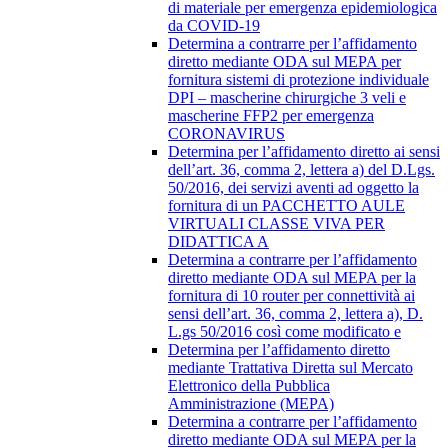
di materiale per emergenza epidemiologica
da COVID-19
Determina a contrarre per l’affidamento
diretto mediante ODA sul MEPA per
fornitura sistemi di protezione individuale
DPI – mascherine chirurgiche 3 veli e
mascherine FFP2 per emergenza
CORONAVIRUS
Determina per l’affidamento diretto ai sensi
dell’art. 36, comma 2, lettera a) del D.Lgs.
50/2016, dei servizi aventi ad oggetto la
fornitura di un PACCHETTO AULE
VIRTUALI CLASSE VIVA PER
DIDATTICA A
Determina a contrarre per l’affidamento
diretto mediante ODA sul MEPA per la
fornitura di 10 router per connettività ai
sensi dell’art. 36, comma 2, lettera a), D.
L.gs 50/2016 così come modificato e
Determina per l’affidamento diretto
mediante Trattativa Diretta sul Mercato
Elettronico della Pubblica
Amministrazione (MEPA)
Determina a contrarre per l’affidamento
diretto mediante ODA sul MEPA per la