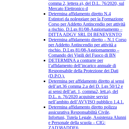
comma 2, lettera a), del D.L. 76/2020, sul
Mercato Elettronico d
Determina affidamento diretto N.4
Estintori da noleggiare per la Formazione
Corso per Addetto Antincendio per attività
a rischio. D.Lgs 81/08-Aggiornamento –
DITTA ADGV SRL DI BENEVENTO
Determina affidamento diretto – N.1 Corso
per Addetto Antincendio per attività a
rischio. D.Lgs 81/08-Aggiornamento –
Comando dei Vigili del Fuoco di BN
DETERMINA a contrarre per
l’affidamento dell’incarico annuale di
Responsabile della Protezione dei Dati
(D.P.O.).
Determina per affidamento diretto ai sensi
dell’art.36 comma 2.a del D. Lgs 50/12 e
ai sensi dell’art. 1, comma2, lett.a), del
D.L. n. 76/2020 acquisire servizi
nell’ambito dell’AVVISO pubblico 1.4.1.
Determina affidamento diretto polizza
assicurativa Responsabilità Civile,
Infortuni, Tutela Legale, Assistenza Alunni
e Personale della scuola – CIG:
ZAD38ADDE6