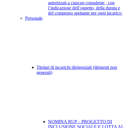
autorizzati a ciascun consulente , con
l’indicazione dell’oggetto, della durata e
del compenso spettante per ogni incarico:
Personale
Titolari di incarichi dirigenziali (dirigenti non
generali)
NOMINA RUP – PROGETTO DI
INCLUSIONE SOCIALE E LOTTA AL