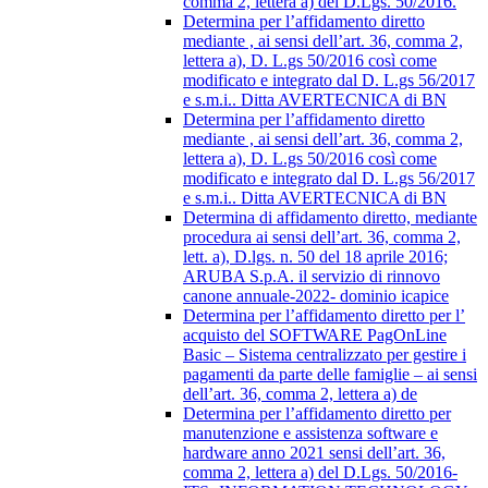
comma 2, lettera a) del D.Lgs. 50/2016.
Determina per l’affidamento diretto
mediante , ai sensi dell’art. 36, comma 2,
lettera a), D. L.gs 50/2016 così come
modificato e integrato dal D. L.gs 56/2017
e s.m.i.. Ditta AVERTECNICA di BN
Determina per l’affidamento diretto
mediante , ai sensi dell’art. 36, comma 2,
lettera a), D. L.gs 50/2016 così come
modificato e integrato dal D. L.gs 56/2017
e s.m.i.. Ditta AVERTECNICA di BN
Determina di affidamento diretto, mediante
procedura ai sensi dell’art. 36, comma 2,
lett. a), D.lgs. n. 50 del 18 aprile 2016;
ARUBA S.p.A. il servizio di rinnovo
canone annuale-2022- dominio icapice
Determina per l’affidamento diretto per l’
acquisto del SOFTWARE PagOnLine
Basic – Sistema centralizzato per gestire i
pagamenti da parte delle famiglie – ai sensi
dell’art. 36, comma 2, lettera a) de
Determina per l’affidamento diretto per
manutenzione e assistenza software e
hardware anno 2021 sensi dell’art. 36,
comma 2, lettera a) del D.Lgs. 50/2016-