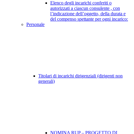
Elenco degli incarichi conferiti o
autorizzati a ciascun consulente , con
l’indicazione dell’oggetto, della durata e
del compenso spettante per ogni incarico:
Personale
Titolari di incarichi dirigenziali (dirigenti non
generali)
NOMINA RUP – PROGETTO DI