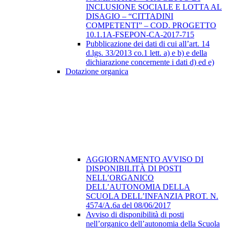
INCLUSIONE SOCIALE E LOTTA AL
DISAGIO – “CITTADINI
COMPETENTI” – COD. PROGETTO
10.1.1A-FSEPON-CA-2017-715
Pubblicazione dei dati di cui all’art. 14
d.lgs. 33/2013 co.1 lett. a) e b) e della
dichiarazione concernente i dati d) ed e)
Dotazione organica
AGGIORNAMENTO AVVISO DI
DISPONIBILITÀ DI POSTI
NELL’ORGANICO
DELL’AUTONOMIA DELLA
SCUOLA DELL’INFANZIA PROT. N.
4574/A.6a del 08/06/2017
Avviso di disponibilità di posti
nell’organico dell’autonomia della Scuola