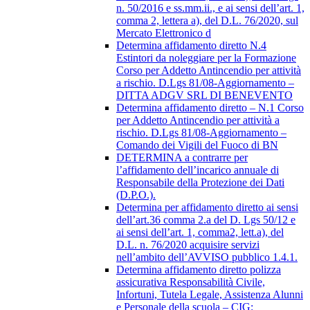
n. 50/2016 e ss.mm.ii., e ai sensi dell’art. 1,
comma 2, lettera a), del D.L. 76/2020, sul
Mercato Elettronico d
Determina affidamento diretto N.4
Estintori da noleggiare per la Formazione
Corso per Addetto Antincendio per attività
a rischio. D.Lgs 81/08-Aggiornamento –
DITTA ADGV SRL DI BENEVENTO
Determina affidamento diretto – N.1 Corso
per Addetto Antincendio per attività a
rischio. D.Lgs 81/08-Aggiornamento –
Comando dei Vigili del Fuoco di BN
DETERMINA a contrarre per
l’affidamento dell’incarico annuale di
Responsabile della Protezione dei Dati
(D.P.O.).
Determina per affidamento diretto ai sensi
dell’art.36 comma 2.a del D. Lgs 50/12 e
ai sensi dell’art. 1, comma2, lett.a), del
D.L. n. 76/2020 acquisire servizi
nell’ambito dell’AVVISO pubblico 1.4.1.
Determina affidamento diretto polizza
assicurativa Responsabilità Civile,
Infortuni, Tutela Legale, Assistenza Alunni
e Personale della scuola – CIG: