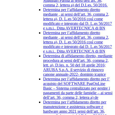
Spaggiari Parma ai sensi dell’art. 36,
comma 2, lettera a) del D.Lgs. 50/2016.
Determina per l’affidamento diretto
mediante , ai sensi dell’art. 36, comma 2,
lettera a), D. L.gs 50/2016 così come
modificato e integrato dal D. L.gs 56/2017
e s.m.i.. Ditta AVERTECNICA di BN
Determina per l’affidamento diretto
mediante , ai sensi dell’art. 36, comma 2,
lettera a), D. L.gs 50/2016 così come
modificato e integrato dal D. L.gs 56/2017
e s.m.i.. Ditta AVERTECNICA di BN
Determina di affidamento diretto, mediante
procedura ai sensi dell’art. 36, comma 2,
lett. a), D.lgs. n. 50 del 18 aprile 2016;
ARUBA S.p.A. il servizio di rinnovo
canone annuale-2022- dominio icapice
Determina per l’affidamento diretto per l’
acquisto del SOFTWARE PagOnLine
Basic – Sistema centralizzato per gestire i
pagamenti da parte delle famiglie – ai sensi
dell’art. 36, comma 2, lettera a) de
Determina per l’affidamento diretto per
manutenzione e assistenza software e
hardware anno 2021 sensi dell’art. 36,