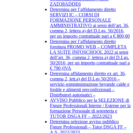
ZAD38ADDE6
Determina per l’affidamento diretto
SERVIZI IC – CORSI DI
FORMAZIONE PERSONALE
AMMINISTRATIVO ai sensi dell’art. 36,
comma 2, lettera a) del D.Lgs. 50/2016,
per un importo contrattuale pari a € 800,00
Determina per l’affidamento diretto
fornitura PROMO WEB – COMPLETA
LA SUITE INFOSCHOOL 2022 ai sensi
dell’art. 36, comma 2, lettera a) del D.Lgs.
50/2016, per un importo contrattuale pari a
€ 790 (IVA
Determina affidamento diretto ex art. 36,
comma 2, lett.a) del D.Lgs 50/2016 –
servizio somministrazione bevande calde e
fredde e alimenti preconfezionati –
Distributori automatici –
AVVISO Pubblico per la SELEZIONE di
Figure Professionali Interne / Esterne per la
formazione Personale di segreteria e
TUTOR DSGA FF – 2022/2023
Determina selezione avviso pubblico
Figure Professionali – Tutor DSGA FF –
A.S. 2022/2023