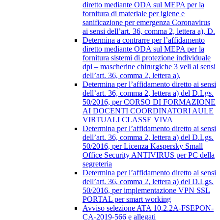
diretto mediante ODA sul MEPA per la
fornitura di materiale per igiene e
sanificazione per emergenza Coronavirus
ai sensi dell’art. 36, comma 2, lettera a), D.
Determina a contrarre per l’affidamento
diretto mediante ODA sul MEPA per la
fornitura sistemi di protezione individuale
dpi – mascherine chirurgiche 3 veli ai sensi
dell’art. 36, comma 2, lettera a),
Determina per l’affidamento diretto ai sensi
dell’art. 36, comma 2, lettera a) del D.Lgs.
50/2016, per CORSO DI FORMAZIONE
AI DOCENTI COORDINATORI AULE
VIRTUALI CLASSE VIVA
Determina per l’affidamento diretto ai sensi
dell’art. 36, comma 2, lettera a) del D.Lgs.
50/2016, per Licenza Kaspersky Small
Office Security ANTIVIRUS per PC della
segreteria
Determina per l’affidamento diretto ai sensi
dell’art. 36, comma 2, lettera a) del D.Lgs.
50/2016, per implementazione VPN SSL
PORTAL per smart working
Avviso selezione ATA 10.2.2A-FSEPON-
CA-2019-566 e allegati