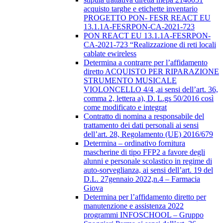
acquisto targhe e etichette inventario
PROGETTO PON- FESR REACT EU
13.1.1A-FESRPON-CA-2021-723
PON REACT EU 13.1.1A-FESRPON-
CA-2021-723 “Realizzazione di reti locali
cablate ewireless
Determina a contrarre per l’affidamento
diretto ACQUISTO PER RIPARAZIONE
STRUMENTO MUSICALE
VIOLONCELLO 4/4 ,ai sensi dell’art. 36,
comma 2, lettera a), D. L.gs 50/2016 così
come modificato e integrat
Contratto di nomina a responsabile del
trattamento dei dati personali ai sensi
dell’art. 28, Regolamento (UE) 2016/679
Determina – ordinativo fornitura
mascherine di tipo FFP2 a favore degli
alunni e personale scolastico in regime di
auto-sorveglianza, ai sensi dell’art. 19 del
D.L. 27gennaio 2022,n.4 – Farmacia
Giova
Determina per l’affidamento diretto per
manutenzione e assistenza 2022
programmi INFOSCHOOL – Gruppo