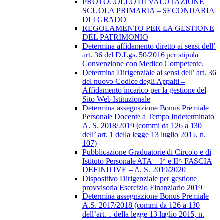
PROTOCOLLO DI VALUTAZIONE
SCUOLA PRIMARIA – SECONDARIA
DI I GRADO
REGOLAMENTO PER LA GESTIONE
DEL PATRIMONIO
Determina affidamento diretto ai sensi dell’
art. 36 del D.Lgs. 50/2016 per stipula
Convenzione con Medico Competente.
Determina Dirigenziale ai sensi dell’ art. 36
del nuovo Codice degli Appalti –
Affidamento incarico per la gestione del
Sito Web Istituzionale
Determina assegnazione Bonus Premiale
Personale Docente a Tempo Indeterminato
A. S. 2018/2019 (commi da 126 a 130
dell’ art. 1 della legge 13 luglio 2015, n.
107)
Pubblicazione Graduatorie di Circolo e di
Istituto Personale ATA – I^ e II^ FASCIA
DEFINITIVE – A. S. 2019/2020
Dispositivo Dirigenziale per gestione
provvisoria Esercizio Finanziario 2019
Determina assegnazione Bonus Premiale
A.S. 2017/2018 (commi da 126 a 130
dell’art. 1 della legge 13 luglio 2015, n.