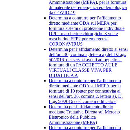
Amministrazione (MEPA), per la fornitura
di materiale per emergenza epidemiologica
da COVID-19
Determina a contrarre per l’affidamento
diretto mediante ODA sul MEPA per
fornitura sistemi di protezione individuale
DPI – mascherine chirurgiche 3 veli e
mascherine FFP2 per emergenza
CORONAVIRUS
Determina per l’affidamento diretto ai sensi
dell’art. 36, comma 2, lettera a) del D.Lgs.
50/2016, dei servizi aventi ad oggetto la
fornitura di un PACCHETTO AULE
VIRTUALI CLASSE VIVA PER
DIDATTICA A
Determina a contrarre per l’affidamento
diretto mediante ODA sul MEPA per la
fornitura di 10 router per connettività ai
sensi dell’art. 36, comma 2, lettera a), D.
L.gs 50/2016 così come modificato e
Determina per l’affidamento diretto
mediante Trattativa Diretta sul Mercato
Elettronico della Pubblica
Amministrazione (MEPA)
Determina a contrarre per l’affidamento