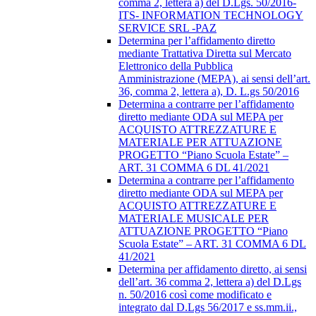
comma 2, lettera a) del D.Lgs. 50/2016-
ITS- INFORMATION TECHNOLOGY
SERVICE SRL -PAZ
Determina per l’affidamento diretto
mediante Trattativa Diretta sul Mercato
Elettronico della Pubblica
Amministrazione (MEPA), ai sensi dell’art.
36, comma 2, lettera a), D. L.gs 50/2016
Determina a contrarre per l’affidamento
diretto mediante ODA sul MEPA per
ACQUISTO ATTREZZATURE E
MATERIALE PER ATTUAZIONE
PROGETTO “Piano Scuola Estate” –
ART. 31 COMMA 6 DL 41/2021
Determina a contrarre per l’affidamento
diretto mediante ODA sul MEPA per
ACQUISTO ATTREZZATURE E
MATERIALE MUSICALE PER
ATTUAZIONE PROGETTO “Piano
Scuola Estate” – ART. 31 COMMA 6 DL
41/2021
Determina per affidamento diretto, ai sensi
dell’art. 36 comma 2, lettera a) del D.Lgs
n. 50/2016 così come modificato e
integrato dal D.Lgs 56/2017 e ss.mm.ii.,