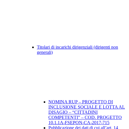
Titolari di incarichi dirigenziali (dirigenti non
generali)
NOMINA RUP – PROGETTO DI
INCLUSIONE SOCIALE E LOTTA AL
DISAGIO – “CITTADINI
COMPETENTI” – COD. PROGETTO
10.1.1A-FSEPON-CA-2017-715
Pubblicazione dei dati di cui all’art. 14