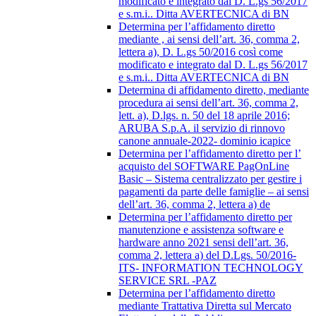
modificato e integrato dal D. L.gs 56/2017
e s.m.i.. Ditta AVERTECNICA di BN
Determina per l’affidamento diretto
mediante , ai sensi dell’art. 36, comma 2,
lettera a), D. L.gs 50/2016 così come
modificato e integrato dal D. L.gs 56/2017
e s.m.i.. Ditta AVERTECNICA di BN
Determina di affidamento diretto, mediante
procedura ai sensi dell’art. 36, comma 2,
lett. a), D.lgs. n. 50 del 18 aprile 2016;
ARUBA S.p.A. il servizio di rinnovo
canone annuale-2022- dominio icapice
Determina per l’affidamento diretto per l’
acquisto del SOFTWARE PagOnLine
Basic – Sistema centralizzato per gestire i
pagamenti da parte delle famiglie – ai sensi
dell’art. 36, comma 2, lettera a) de
Determina per l’affidamento diretto per
manutenzione e assistenza software e
hardware anno 2021 sensi dell’art. 36,
comma 2, lettera a) del D.Lgs. 50/2016-
ITS- INFORMATION TECHNOLOGY
SERVICE SRL -PAZ
Determina per l’affidamento diretto
mediante Trattativa Diretta sul Mercato