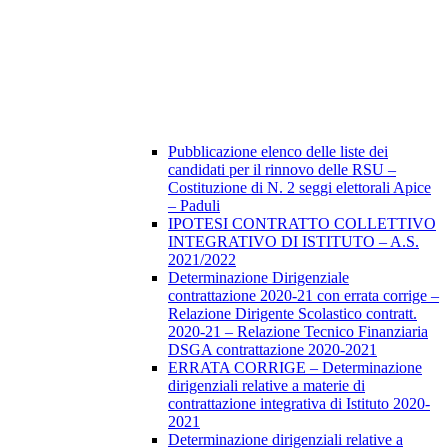
Pubblicazione elenco delle liste dei
candidati per il rinnovo delle RSU –
Costituzione di N. 2 seggi elettorali Apice
– Paduli
IPOTESI CONTRATTO COLLETTIVO
INTEGRATIVO DI ISTITUTO – A.S.
2021/2022
Determinazione Dirigenziale
contrattazione 2020-21 con errata corrige –
Relazione Dirigente Scolastico contratt.
2020-21 – Relazione Tecnico Finanziaria
DSGA contrattazione 2020-2021
ERRATA CORRIGE – Determinazione
dirigenziali relative a materie di
contrattazione integrativa di Istituto 2020-
2021
Determinazione dirigenziali relative a