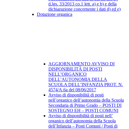
d.lgs. 33/2013 co.1 lett. a) e b) e della
dichiarazione concernente i dati d) ed e)
Dotazione organica
AGGIORNAMENTO AVVISO DI
DISPONIBILITÀ DI POSTI
NELL’ORGANICO
DELL’AUTONOMIA DELLA
SCUOLA DELL’INFANZIA PROT. N.
4574/A.6a del 08/06/2017
Avviso di disponibilità di posti
nell’organico dell’autonomia della Scuola
Secondaria di Primo Grado – POSTI DI
SOSTEGNO EH – POSTI COMUNI
Avviso di disponibilità di posti nell’
organico dell’autonomia della Scuola
dell’Infanzia – Posti Comuni / Posti di