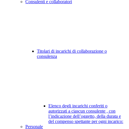
Consulenti e collaboratori
Titolari di incarichi di collaborazione o
consulenza
Elenco degli incarichi conferiti o
autorizzati a ciascun consulente , con
l’indicazione dell’oggetto, della durata e
del compenso spettante per ogni incarico:
Personale