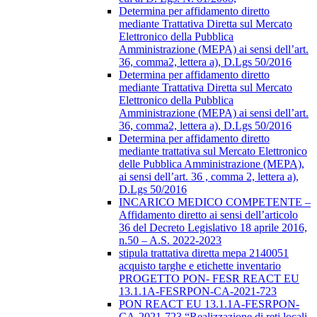
Determina per affidamento diretto
mediante Trattativa Diretta sul Mercato
Elettronico della Pubblica
Amministrazione (MEPA) ai sensi dell’art.
36, comma2, lettera a), D.Lgs 50/2016
Determina per affidamento diretto
mediante Trattativa Diretta sul Mercato
Elettronico della Pubblica
Amministrazione (MEPA) ai sensi dell’art.
36, comma2, lettera a), D.Lgs 50/2016
Determina per affidamento diretto
mediante trattativa sul Mercato Elettronico
delle Pubblica Amministrazione (MEPA),
ai sensi dell’art. 36 , comma 2, lettera a),
D.Lgs 50/2016
INCARICO MEDICO COMPETENTE –
Affidamento diretto ai sensi dell’articolo
36 del Decreto Legislativo 18 aprile 2016,
n.50 – A.S. 2022-2023
stipula trattativa diretta mepa 2140051
acquisto targhe e etichette inventario
PROGETTO PON- FESR REACT EU
13.1.1A-FESRPON-CA-2021-723
PON REACT EU 13.1.1A-FESRPON-
CA-2021-723 “Realizzazione di reti locali