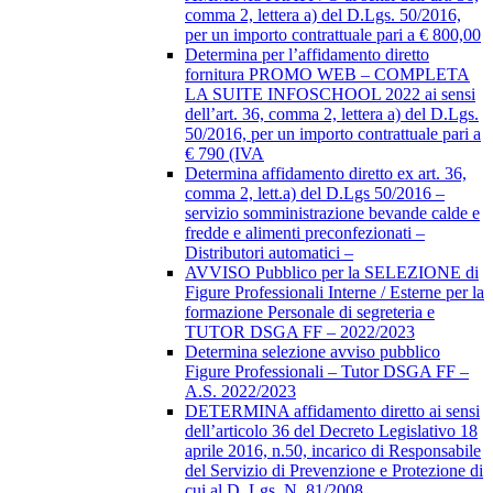
comma 2, lettera a) del D.Lgs. 50/2016,
per un importo contrattuale pari a € 800,00
Determina per l’affidamento diretto
fornitura PROMO WEB – COMPLETA
LA SUITE INFOSCHOOL 2022 ai sensi
dell’art. 36, comma 2, lettera a) del D.Lgs.
50/2016, per un importo contrattuale pari a
€ 790 (IVA
Determina affidamento diretto ex art. 36,
comma 2, lett.a) del D.Lgs 50/2016 –
servizio somministrazione bevande calde e
fredde e alimenti preconfezionati –
Distributori automatici –
AVVISO Pubblico per la SELEZIONE di
Figure Professionali Interne / Esterne per la
formazione Personale di segreteria e
TUTOR DSGA FF – 2022/2023
Determina selezione avviso pubblico
Figure Professionali – Tutor DSGA FF –
A.S. 2022/2023
DETERMINA affidamento diretto ai sensi
dell’articolo 36 del Decreto Legislativo 18
aprile 2016, n.50, incarico di Responsabile
del Servizio di Prevenzione e Protezione di
cui al D. Lgs. N. 81/2008,