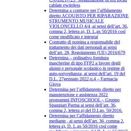
cablate ewireless
Determina a contrarre per l’affidamento
diretto ACQUISTO PER RIPARAZIONE
STRUMENTO MUSICALE
VIOLONCELLO 4/4 ,ai sensi dell’art. 36,
comma 2, lettera a), D. L.gs 50/2016 così
come modificato e integrat
Contratto di nomina a responsabile del
trattamento dei dati personali ai sensi
dell’art. 28, Regolamento (UE) 2016/679
Determina – ordinativo fornitura
mascherine di tipo FFP2 a favore degli
alunni e personale scolastico in regime di
auto-sorveglianza, ai sensi dell’art. 19 del
D.L. 27gennaio 2022,n.4 – Farmacia
Giova
Determina per l’affidamento diretto per
manutenzione e assistenza 2022
programmi INFOSCHOOL – Gruppo
Spaggiari Parma ai sensi dell’art. 36,
comma 2, lettera a) del D.Lgs. 50/2016.
Determina per l’affidamento diretto
mediante , ai sensi dell’art. 36, comma 2,
lettera a), D. L.gs 50/2016 così come