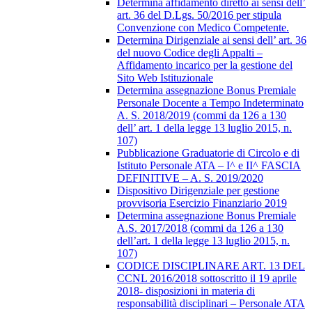
Determina affidamento diretto ai sensi dell’
art. 36 del D.Lgs. 50/2016 per stipula
Convenzione con Medico Competente.
Determina Dirigenziale ai sensi dell’ art. 36
del nuovo Codice degli Appalti –
Affidamento incarico per la gestione del
Sito Web Istituzionale
Determina assegnazione Bonus Premiale
Personale Docente a Tempo Indeterminato
A. S. 2018/2019 (commi da 126 a 130
dell’ art. 1 della legge 13 luglio 2015, n.
107)
Pubblicazione Graduatorie di Circolo e di
Istituto Personale ATA – I^ e II^ FASCIA
DEFINITIVE – A. S. 2019/2020
Dispositivo Dirigenziale per gestione
provvisoria Esercizio Finanziario 2019
Determina assegnazione Bonus Premiale
A.S. 2017/2018 (commi da 126 a 130
dell’art. 1 della legge 13 luglio 2015, n.
107)
CODICE DISCIPLINARE ART. 13 DEL
CCNL 2016/2018 sottoscritto il 19 aprile
2018- disposizioni in materia di
responsabilità disciplinari – Personale ATA