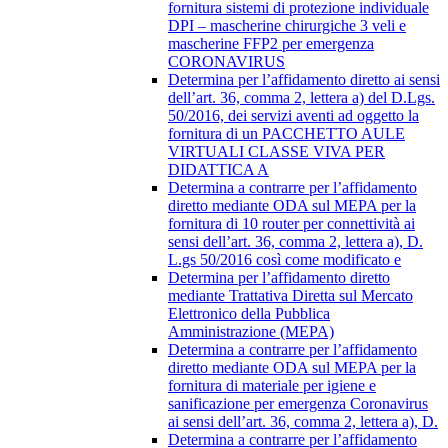
fornitura sistemi di protezione individuale
DPI – mascherine chirurgiche 3 veli e
mascherine FFP2 per emergenza
CORONAVIRUS
Determina per l’affidamento diretto ai sensi
dell’art. 36, comma 2, lettera a) del D.Lgs.
50/2016, dei servizi aventi ad oggetto la
fornitura di un PACCHETTO AULE
VIRTUALI CLASSE VIVA PER
DIDATTICA A
Determina a contrarre per l’affidamento
diretto mediante ODA sul MEPA per la
fornitura di 10 router per connettività ai
sensi dell’art. 36, comma 2, lettera a), D.
L.gs 50/2016 così come modificato e
Determina per l’affidamento diretto
mediante Trattativa Diretta sul Mercato
Elettronico della Pubblica
Amministrazione (MEPA)
Determina a contrarre per l’affidamento
diretto mediante ODA sul MEPA per la
fornitura di materiale per igiene e
sanificazione per emergenza Coronavirus
ai sensi dell’art. 36, comma 2, lettera a), D.
Determina a contrarre per l’affidamento