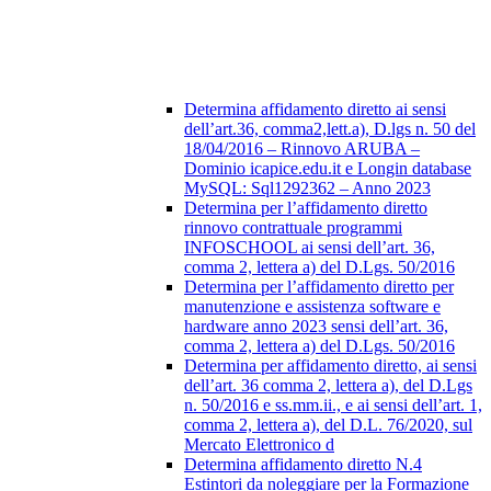
Determina affidamento diretto ai sensi
dell’art.36, comma2,lett.a), D.lgs n. 50 del
18/04/2016 – Rinnovo ARUBA –
Dominio icapice.edu.it e Longin database
MySQL: Sql1292362 – Anno 2023
Determina per l’affidamento diretto
rinnovo contrattuale programmi
INFOSCHOOL ai sensi dell’art. 36,
comma 2, lettera a) del D.Lgs. 50/2016
Determina per l’affidamento diretto per
manutenzione e assistenza software e
hardware anno 2023 sensi dell’art. 36,
comma 2, lettera a) del D.Lgs. 50/2016
Determina per affidamento diretto, ai sensi
dell’art. 36 comma 2, lettera a), del D.Lgs
n. 50/2016 e ss.mm.ii., e ai sensi dell’art. 1,
comma 2, lettera a), del D.L. 76/2020, sul
Mercato Elettronico d
Determina affidamento diretto N.4
Estintori da noleggiare per la Formazione