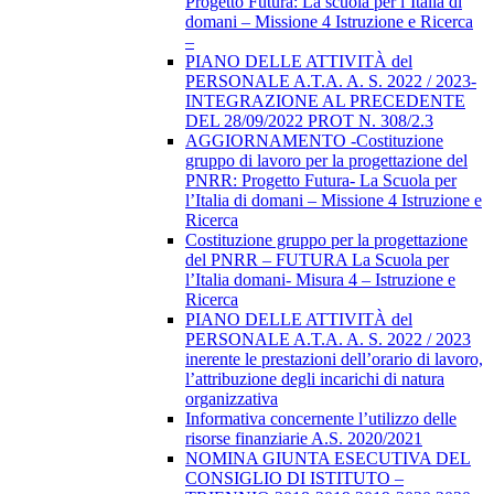
Progetto Futura: La scuola per l’Italia di
domani – Missione 4 Istruzione e Ricerca
–
PIANO DELLE ATTIVITÀ del
PERSONALE A.T.A. A. S. 2022 / 2023-
INTEGRAZIONE AL PRECEDENTE
DEL 28/09/2022 PROT N. 308/2.3
AGGIORNAMENTO -Costituzione
gruppo di lavoro per la progettazione del
PNRR: Progetto Futura- La Scuola per
l’Italia di domani – Missione 4 Istruzione e
Ricerca
Costituzione gruppo per la progettazione
del PNRR – FUTURA La Scuola per
l’Italia domani- Misura 4 – Istruzione e
Ricerca
PIANO DELLE ATTIVITÀ del
PERSONALE A.T.A. A. S. 2022 / 2023
inerente le prestazioni dell’orario di lavoro,
l’attribuzione degli incarichi di natura
organizzativa
Informativa concernente l’utilizzo delle
risorse finanziarie A.S. 2020/2021
NOMINA GIUNTA ESECUTIVA DEL
CONSIGLIO DI ISTITUTO –