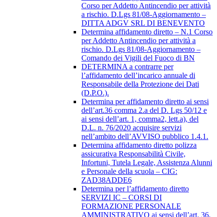
Corso per Addetto Antincendio per attività
a rischio. D.Lgs 81/08-Aggiornamento –
DITTA ADGV SRL DI BENEVENTO
Determina affidamento diretto – N.1 Corso
per Addetto Antincendio per attività a
rischio. D.Lgs 81/08-Aggiornamento –
Comando dei Vigili del Fuoco di BN
DETERMINA a contrarre per
l’affidamento dell’incarico annuale di
Responsabile della Protezione dei Dati
(D.P.O.).
Determina per affidamento diretto ai sensi
dell’art.36 comma 2.a del D. Lgs 50/12 e
ai sensi dell’art. 1, comma2, lett.a), del
D.L. n. 76/2020 acquisire servizi
nell’ambito dell’AVVISO pubblico 1.4.1.
Determina affidamento diretto polizza
assicurativa Responsabilità Civile,
Infortuni, Tutela Legale, Assistenza Alunni
e Personale della scuola – CIG:
ZAD38ADDE6
Determina per l’affidamento diretto
SERVIZI IC – CORSI DI
FORMAZIONE PERSONALE
AMMINISTRATIVO ai sensi dell’art. 36,