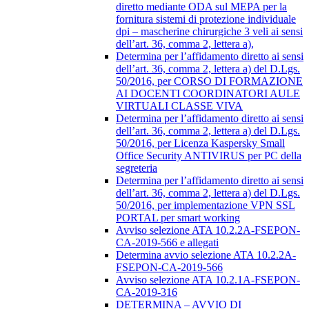
diretto mediante ODA sul MEPA per la
fornitura sistemi di protezione individuale
dpi – mascherine chirurgiche 3 veli ai sensi
dell’art. 36, comma 2, lettera a),
Determina per l’affidamento diretto ai sensi
dell’art. 36, comma 2, lettera a) del D.Lgs.
50/2016, per CORSO DI FORMAZIONE
AI DOCENTI COORDINATORI AULE
VIRTUALI CLASSE VIVA
Determina per l’affidamento diretto ai sensi
dell’art. 36, comma 2, lettera a) del D.Lgs.
50/2016, per Licenza Kaspersky Small
Office Security ANTIVIRUS per PC della
segreteria
Determina per l’affidamento diretto ai sensi
dell’art. 36, comma 2, lettera a) del D.Lgs.
50/2016, per implementazione VPN SSL
PORTAL per smart working
Avviso selezione ATA 10.2.2A-FSEPON-
CA-2019-566 e allegati
Determina avvio selezione ATA 10.2.2A-
FSEPON-CA-2019-566
Avviso selezione ATA 10.2.1A-FSEPON-
CA-2019-316
DETERMINA – AVVIO DI