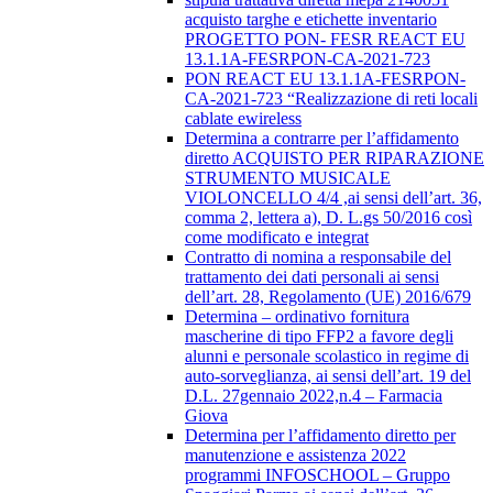
acquisto targhe e etichette inventario
PROGETTO PON- FESR REACT EU
13.1.1A-FESRPON-CA-2021-723
PON REACT EU 13.1.1A-FESRPON-
CA-2021-723 “Realizzazione di reti locali
cablate ewireless
Determina a contrarre per l’affidamento
diretto ACQUISTO PER RIPARAZIONE
STRUMENTO MUSICALE
VIOLONCELLO 4/4 ,ai sensi dell’art. 36,
comma 2, lettera a), D. L.gs 50/2016 così
come modificato e integrat
Contratto di nomina a responsabile del
trattamento dei dati personali ai sensi
dell’art. 28, Regolamento (UE) 2016/679
Determina – ordinativo fornitura
mascherine di tipo FFP2 a favore degli
alunni e personale scolastico in regime di
auto-sorveglianza, ai sensi dell’art. 19 del
D.L. 27gennaio 2022,n.4 – Farmacia
Giova
Determina per l’affidamento diretto per
manutenzione e assistenza 2022
programmi INFOSCHOOL – Gruppo