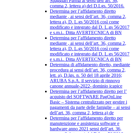
Spaggiari Parma ai sensi dell’art. 36,
comma 2, lettera a) del D.Lgs. 50/2016.
Determina per l’affidamento diretto
mediante , ai sensi dell’art. 36, comma 2,
lettera a), D. L.gs 50/2016 così come
modificato e integrato dal D. L.gs 56/2017
e s.m.i.. Ditta AVERTECNICA di BN
Determina per l’affidamento diretto
mediante , ai sensi dell’art. 36, comma 2,
lettera a), D. L.gs 50/2016 così come
modificato e integrato dal D. L.gs 56/2017
e s.m.i.. Ditta AVERTECNICA di BN
Determina di affidamento diretto, mediante
procedura ai sensi dell’art. 36, comma 2,
lett. a), D.lgs. n. 50 del 18 aprile 2016;
ARUBA S.p.A. il servizio di rinnovo
canone annuale-2022- dominio icapice
Determina per l’affidamento diretto per l’
acquisto del SOFTWARE PagOnLine
Basic – Sistema centralizzato per gestire i
pagamenti da parte delle famiglie – ai sensi
dell’art. 36, comma 2, lettera a) de
Determina per l’affidamento diretto per
manutenzione e assistenza software e
hardware anno 2021 sensi dell’art. 36,