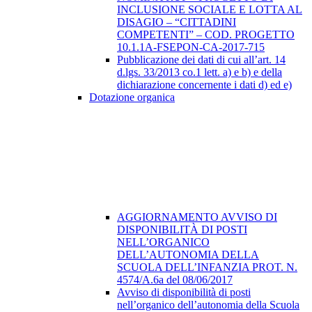
INCLUSIONE SOCIALE E LOTTA AL
DISAGIO – “CITTADINI
COMPETENTI” – COD. PROGETTO
10.1.1A-FSEPON-CA-2017-715
Pubblicazione dei dati di cui all’art. 14
d.lgs. 33/2013 co.1 lett. a) e b) e della
dichiarazione concernente i dati d) ed e)
Dotazione organica
AGGIORNAMENTO AVVISO DI
DISPONIBILITÀ DI POSTI
NELL’ORGANICO
DELL’AUTONOMIA DELLA
SCUOLA DELL’INFANZIA PROT. N.
4574/A.6a del 08/06/2017
Avviso di disponibilità di posti
nell’organico dell’autonomia della Scuola