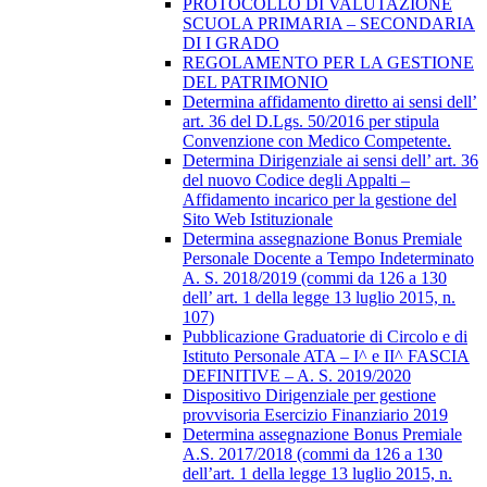
PROTOCOLLO DI VALUTAZIONE
SCUOLA PRIMARIA – SECONDARIA
DI I GRADO
REGOLAMENTO PER LA GESTIONE
DEL PATRIMONIO
Determina affidamento diretto ai sensi dell’
art. 36 del D.Lgs. 50/2016 per stipula
Convenzione con Medico Competente.
Determina Dirigenziale ai sensi dell’ art. 36
del nuovo Codice degli Appalti –
Affidamento incarico per la gestione del
Sito Web Istituzionale
Determina assegnazione Bonus Premiale
Personale Docente a Tempo Indeterminato
A. S. 2018/2019 (commi da 126 a 130
dell’ art. 1 della legge 13 luglio 2015, n.
107)
Pubblicazione Graduatorie di Circolo e di
Istituto Personale ATA – I^ e II^ FASCIA
DEFINITIVE – A. S. 2019/2020
Dispositivo Dirigenziale per gestione
provvisoria Esercizio Finanziario 2019
Determina assegnazione Bonus Premiale
A.S. 2017/2018 (commi da 126 a 130
dell’art. 1 della legge 13 luglio 2015, n.