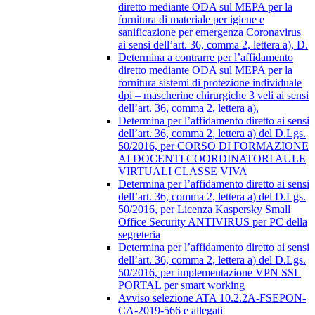
diretto mediante ODA sul MEPA per la
fornitura di materiale per igiene e
sanificazione per emergenza Coronavirus
ai sensi dell’art. 36, comma 2, lettera a), D.
Determina a contrarre per l’affidamento
diretto mediante ODA sul MEPA per la
fornitura sistemi di protezione individuale
dpi – mascherine chirurgiche 3 veli ai sensi
dell’art. 36, comma 2, lettera a),
Determina per l’affidamento diretto ai sensi
dell’art. 36, comma 2, lettera a) del D.Lgs.
50/2016, per CORSO DI FORMAZIONE
AI DOCENTI COORDINATORI AULE
VIRTUALI CLASSE VIVA
Determina per l’affidamento diretto ai sensi
dell’art. 36, comma 2, lettera a) del D.Lgs.
50/2016, per Licenza Kaspersky Small
Office Security ANTIVIRUS per PC della
segreteria
Determina per l’affidamento diretto ai sensi
dell’art. 36, comma 2, lettera a) del D.Lgs.
50/2016, per implementazione VPN SSL
PORTAL per smart working
Avviso selezione ATA 10.2.2A-FSEPON-
CA-2019-566 e allegati