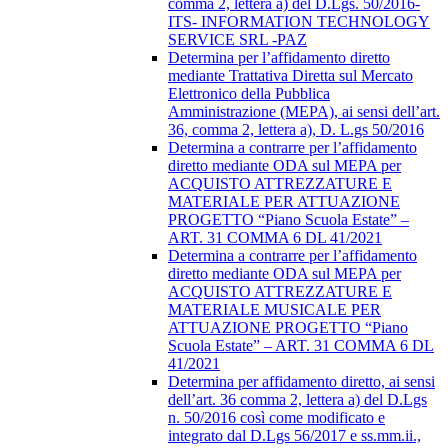
comma 2, lettera a) del D.Lgs. 50/2016-
ITS- INFORMATION TECHNOLOGY
SERVICE SRL -PAZ
Determina per l’affidamento diretto
mediante Trattativa Diretta sul Mercato
Elettronico della Pubblica
Amministrazione (MEPA), ai sensi dell’art.
36, comma 2, lettera a), D. L.gs 50/2016
Determina a contrarre per l’affidamento
diretto mediante ODA sul MEPA per
ACQUISTO ATTREZZATURE E
MATERIALE PER ATTUAZIONE
PROGETTO “Piano Scuola Estate” –
ART. 31 COMMA 6 DL 41/2021
Determina a contrarre per l’affidamento
diretto mediante ODA sul MEPA per
ACQUISTO ATTREZZATURE E
MATERIALE MUSICALE PER
ATTUAZIONE PROGETTO “Piano
Scuola Estate” – ART. 31 COMMA 6 DL
41/2021
Determina per affidamento diretto, ai sensi
dell’art. 36 comma 2, lettera a) del D.Lgs
n. 50/2016 così come modificato e
integrato dal D.Lgs 56/2017 e ss.mm.ii.,