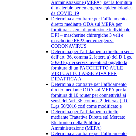
Amministrazione (MEPA), per la fornitura
di materiale per emergenza epidemiologica
da COVID-19
Determina a contrarre per l’affidamento
diretto mediante ODA sul MEPA per
fornitura sistemi di protezione individuale
DPI – mascherine chirurgiche 3 veli e
mascherine FFP2 per emergenza
CORONAVIRUS
Determina per l’affidamento diretto ai sensi
dell’art. 36, comma 2, lettera a) del D.Lgs.
50/2016, dei servizi aventi ad oggetto la
fornitura di un PACCHETTO AULE
VIRTUALI CLASSE VIVA PER
DIDATTICA A
Determina a contrarre per l’affidamento
diretto mediante ODA sul MEPA per la
fornitura di 10 router per connettività ai
sensi dell’art. 36, comma 2, lettera a), D.
L.gs 50/2016 così come modificato e
Determina per l’affidamento diretto
mediante Trattativa Diretta sul Mercato
Elettronico della Pubblica
Amministrazione (MEPA)
Determina a contrarre per l’affidamento