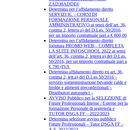
ZAD38ADDE6
Determina per l’affidamento diretto
SERVIZI IC – CORSI DI
FORMAZIONE PERSONALE
AMMINISTRATIVO ai sensi dell’art. 36,
comma 2, lettera a) del D.Lgs. 50/2016,
per un importo contrattuale pari a € 800,00
Determina per l’affidamento diretto
fornitura PROMO WEB – COMPLETA
LA SUITE INFOSCHOOL 2022 ai sensi
dell’art. 36, comma 2, lettera a) del D.Lgs.
50/2016, per un importo contrattuale pari a
€ 790 (IVA
Determina affidamento diretto ex art. 36,
comma 2, lett.a) del D.Lgs 50/2016 –
servizio somministrazione bevande calde e
fredde e alimenti preconfezionati –
Distributori automatici –
AVVISO Pubblico per la SELEZIONE di
Figure Professionali Interne / Esterne per la
formazione Personale di segreteria e
TUTOR DSGA FF – 2022/2023
Determina selezione avviso pubblico
Figure Professionali – Tutor DSGA FF –
A.S. 2022/2023