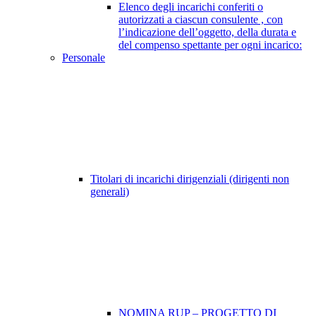
Elenco degli incarichi conferiti o
autorizzati a ciascun consulente , con
l’indicazione dell’oggetto, della durata e
del compenso spettante per ogni incarico:
Personale
Titolari di incarichi dirigenziali (dirigenti non
generali)
NOMINA RUP – PROGETTO DI