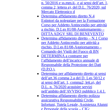
n. 50/2016 e ss.mm.ii., e ai sensi dell’art. 1,
comma 2, lettera a), del D.L. 76/2020, sul
Mercato Elettronico d
Determina affidamento diretto N.4
Estintori da noleggiare per la Formazione
Corso per Addetto Antincendio per attività
a rischio. D.Lgs 81/08-Aggiornamento –
DITTA ADGV SRL DI BENEVENTO
Determina affidamento diretto – N.1 Corso
per Addetto Antincendio per attività a
rischio. D.Lgs 81/08-Aggiornamento –
Comando dei Vigili del Fuoco di BN
DETERMINA a contrarre per
l’affidamento dell’incarico annuale di
Responsabile della Protezione dei Dati
(D.P.O.).
Determina per affidamento diretto ai sensi
dell’art.36 comma 2.a del D. Lgs 50/12 e
ai sensi dell’art. 1, comma2, lett.a), del
D.L. n. 76/2020 acquisire servizi
nell’ambito dell’AVVISO pubblico 1.4.1.
Determina affidamento diretto polizza
assicurativa Responsabilità Civile,
Infortuni, Tutela Legale, Assistenza Alunni
e Personale della scuola – CIG: