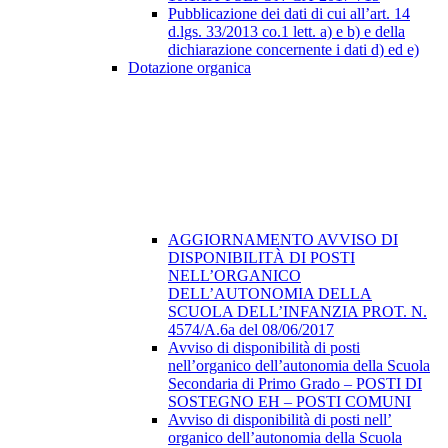
Pubblicazione dei dati di cui all’art. 14
d.lgs. 33/2013 co.1 lett. a) e b) e della
dichiarazione concernente i dati d) ed e)
Dotazione organica
AGGIORNAMENTO AVVISO DI
DISPONIBILITÀ DI POSTI
NELL’ORGANICO
DELL’AUTONOMIA DELLA
SCUOLA DELL’INFANZIA PROT. N.
4574/A.6a del 08/06/2017
Avviso di disponibilità di posti
nell’organico dell’autonomia della Scuola
Secondaria di Primo Grado – POSTI DI
SOSTEGNO EH – POSTI COMUNI
Avviso di disponibilità di posti nell’
organico dell’autonomia della Scuola