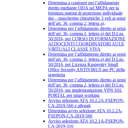
Determina a contrarre per l’affidamento
diretto mediante ODA sul MEPA per la
fornitura sistemi di protezione individuale
dpi – mascherine chirurgiche 3 veli ai sensi
dell’art. 36, comma 2, lettera a),
Determina per l’affidamento diretto ai sensi
dell’art. 36, comma 2, lettera a) del D.Lgs.
50/2016, per CORSO DI FORMAZIONE
AI DOCENTI COORDINATORI AULE
VIRTUALI CLASSE VIVA
Determina per l’affidamento diretto ai sensi
dell’art. 36, comma 2, lettera a) del D.Lgs.
50/2016, per Licenza Kaspersky Small
Office Security ANTIVIRUS per PC della
segreteria
Determina per l’affidamento diretto ai sensi
dell’art. 36, comma 2, lettera a) del D.Lgs.
50/2016, per implementazione VPN SSL
PORTAL per smart working
Avviso selezione ATA 10.2.2A-FSEPON-
CA-2019-566 e allegati
Determina avvio selezione ATA 10.2.2A-
FSEPON-CA-2019-566
Avviso selezione ATA 10.2.1A-FSEPON-
CA-2019-316