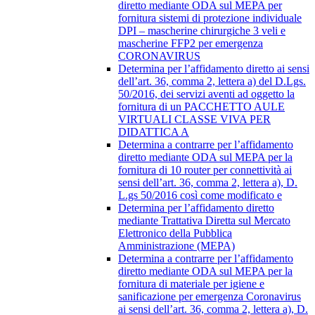
diretto mediante ODA sul MEPA per
fornitura sistemi di protezione individuale
DPI – mascherine chirurgiche 3 veli e
mascherine FFP2 per emergenza
CORONAVIRUS
Determina per l’affidamento diretto ai sensi
dell’art. 36, comma 2, lettera a) del D.Lgs.
50/2016, dei servizi aventi ad oggetto la
fornitura di un PACCHETTO AULE
VIRTUALI CLASSE VIVA PER
DIDATTICA A
Determina a contrarre per l’affidamento
diretto mediante ODA sul MEPA per la
fornitura di 10 router per connettività ai
sensi dell’art. 36, comma 2, lettera a), D.
L.gs 50/2016 così come modificato e
Determina per l’affidamento diretto
mediante Trattativa Diretta sul Mercato
Elettronico della Pubblica
Amministrazione (MEPA)
Determina a contrarre per l’affidamento
diretto mediante ODA sul MEPA per la
fornitura di materiale per igiene e
sanificazione per emergenza Coronavirus
ai sensi dell’art. 36, comma 2, lettera a), D.