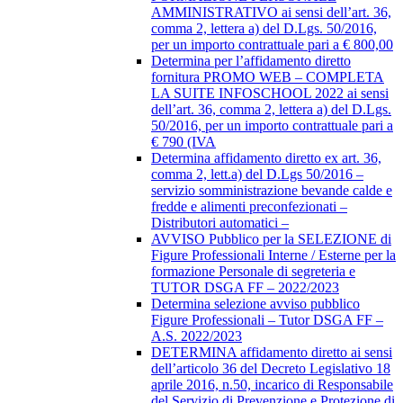
AMMINISTRATIVO ai sensi dell’art. 36,
comma 2, lettera a) del D.Lgs. 50/2016,
per un importo contrattuale pari a € 800,00
Determina per l’affidamento diretto
fornitura PROMO WEB – COMPLETA
LA SUITE INFOSCHOOL 2022 ai sensi
dell’art. 36, comma 2, lettera a) del D.Lgs.
50/2016, per un importo contrattuale pari a
€ 790 (IVA
Determina affidamento diretto ex art. 36,
comma 2, lett.a) del D.Lgs 50/2016 –
servizio somministrazione bevande calde e
fredde e alimenti preconfezionati –
Distributori automatici –
AVVISO Pubblico per la SELEZIONE di
Figure Professionali Interne / Esterne per la
formazione Personale di segreteria e
TUTOR DSGA FF – 2022/2023
Determina selezione avviso pubblico
Figure Professionali – Tutor DSGA FF –
A.S. 2022/2023
DETERMINA affidamento diretto ai sensi
dell’articolo 36 del Decreto Legislativo 18
aprile 2016, n.50, incarico di Responsabile
del Servizio di Prevenzione e Protezione di