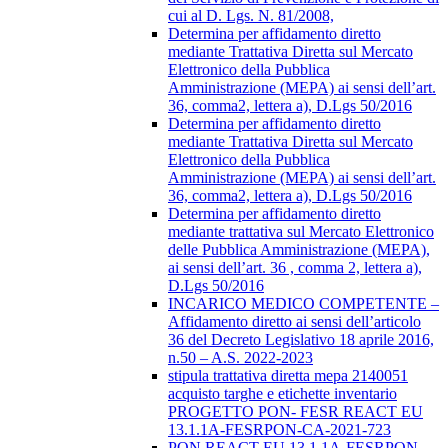
cui al D. Lgs. N. 81/2008,
Determina per affidamento diretto
mediante Trattativa Diretta sul Mercato
Elettronico della Pubblica
Amministrazione (MEPA) ai sensi dell’art.
36, comma2, lettera a), D.Lgs 50/2016
Determina per affidamento diretto
mediante Trattativa Diretta sul Mercato
Elettronico della Pubblica
Amministrazione (MEPA) ai sensi dell’art.
36, comma2, lettera a), D.Lgs 50/2016
Determina per affidamento diretto
mediante trattativa sul Mercato Elettronico
delle Pubblica Amministrazione (MEPA),
ai sensi dell’art. 36 , comma 2, lettera a),
D.Lgs 50/2016
INCARICO MEDICO COMPETENTE –
Affidamento diretto ai sensi dell’articolo
36 del Decreto Legislativo 18 aprile 2016,
n.50 – A.S. 2022-2023
stipula trattativa diretta mepa 2140051
acquisto targhe e etichette inventario
PROGETTO PON- FESR REACT EU
13.1.1A-FESRPON-CA-2021-723
PON REACT EU 13.1.1A-FESRPON-