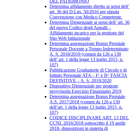
DEL PATRIMONIO
Determina affidamento diretto ai sensi dell’
art. 36 del D.Lgs. 50/2016 per stipula
Convenzione con Medico Competente.
Determina Dirigenziale ai sensi dell’ art. 36
del nuovo Codice degli Appalti –
Affidamento incarico per la gestione del
Sito Web Istituzionale
Determina assegnazione Bonus Premiale
Personale Docente a Tempo Indeterminato
A. S. 2018/2019 (commi da 126 a 130
dell’ art. 1 della legge 13 luglio 2015, n.
107)
Pubblicazione Graduatorie di Circolo e di
Istituto Personale ATA – I^ e II^ FASCIA
DEFINITIVE – A. S. 2019/2020
Dispositivo Dirigenziale per gestione
provvisoria Esercizio Finanziario 2019
Determina assegnazione Bonus Premiale
A.S. 2017/2018 (commi da 126 a 130
dell’art. 1 della legge 13 luglio 2015, n.
107)
CODICE DISCIPLINARE ART. 13 DEL
CCNL 2016/2018 sottoscritto il 19 aprile
2018- disposizioni in materia di