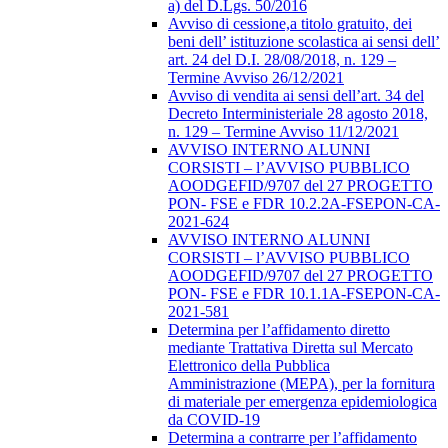
a) del D.Lgs. 50/2016
Avviso di cessione,a titolo gratuito, dei
beni dell’ istituzione scolastica ai sensi dell’
art. 24 del D.I. 28/08/2018, n. 129 –
Termine Avviso 26/12/2021
Avviso di vendita ai sensi dell’art. 34 del
Decreto Interministeriale 28 agosto 2018,
n. 129 – Termine Avviso 11/12/2021
AVVISO INTERNO ALUNNI
CORSISTI – l’AVVISO PUBBLICO
AOODGEFID/9707 del 27 PROGETTO
PON- FSE e FDR 10.2.2A-FSEPON-CA-
2021-624
AVVISO INTERNO ALUNNI
CORSISTI – l’AVVISO PUBBLICO
AOODGEFID/9707 del 27 PROGETTO
PON- FSE e FDR 10.1.1A-FSEPON-CA-
2021-581
Determina per l’affidamento diretto
mediante Trattativa Diretta sul Mercato
Elettronico della Pubblica
Amministrazione (MEPA), per la fornitura
di materiale per emergenza epidemiologica
da COVID-19
Determina a contrarre per l’affidamento