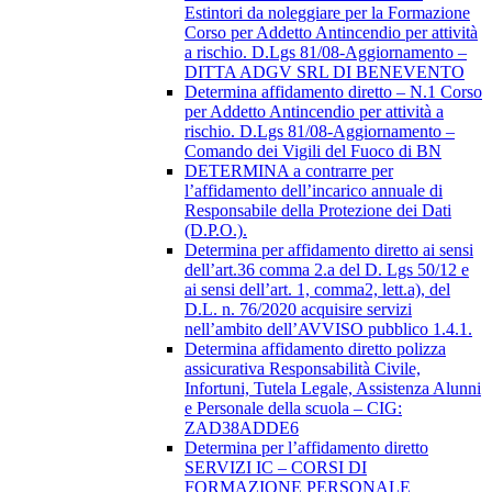
Estintori da noleggiare per la Formazione
Corso per Addetto Antincendio per attività
a rischio. D.Lgs 81/08-Aggiornamento –
DITTA ADGV SRL DI BENEVENTO
Determina affidamento diretto – N.1 Corso
per Addetto Antincendio per attività a
rischio. D.Lgs 81/08-Aggiornamento –
Comando dei Vigili del Fuoco di BN
DETERMINA a contrarre per
l’affidamento dell’incarico annuale di
Responsabile della Protezione dei Dati
(D.P.O.).
Determina per affidamento diretto ai sensi
dell’art.36 comma 2.a del D. Lgs 50/12 e
ai sensi dell’art. 1, comma2, lett.a), del
D.L. n. 76/2020 acquisire servizi
nell’ambito dell’AVVISO pubblico 1.4.1.
Determina affidamento diretto polizza
assicurativa Responsabilità Civile,
Infortuni, Tutela Legale, Assistenza Alunni
e Personale della scuola – CIG:
ZAD38ADDE6
Determina per l’affidamento diretto
SERVIZI IC – CORSI DI
FORMAZIONE PERSONALE