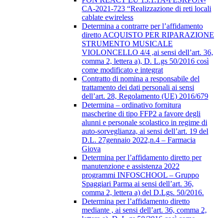
CA-2021-723 “Realizzazione di reti locali
cablate ewireless
Determina a contrarre per l’affidamento
diretto ACQUISTO PER RIPARAZIONE
STRUMENTO MUSICALE
VIOLONCELLO 4/4 ,ai sensi dell’art. 36,
comma 2, lettera a), D. L.gs 50/2016 così
come modificato e integrat
Contratto di nomina a responsabile del
trattamento dei dati personali ai sensi
dell’art. 28, Regolamento (UE) 2016/679
Determina – ordinativo fornitura
mascherine di tipo FFP2 a favore degli
alunni e personale scolastico in regime di
auto-sorveglianza, ai sensi dell’art. 19 del
D.L. 27gennaio 2022,n.4 – Farmacia
Giova
Determina per l’affidamento diretto per
manutenzione e assistenza 2022
programmi INFOSCHOOL – Gruppo
Spaggiari Parma ai sensi dell’art. 36,
comma 2, lettera a) del D.Lgs. 50/2016.
Determina per l’affidamento diretto
mediante , ai sensi dell’art. 36, comma 2,