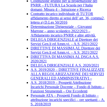
Costituzione gruppo per la progettazione del
PNRR – FUTURA La Scuola per l’Italia
domani- Misura 4 – Istruzione e Ricerca
Contratto incarico individuale di TUTOR
affidamento diretto ai sensi dell’ art. 36, comma2,
lettera a) D.Lgs 50/2016
Determinazione Dirigenziale – Giovanni
Marrone – anno scolastico 2022/2023 –
Affidamento incarico PNRR e altre attività.
DELEGA DIRIGENZIALE al Direttore dei
Servizi Gen.li ed Amm.vi. – A.S. 2021/2022
DIRETTIVE DI MASSIMA AL Direttore dei
Servizi Gen.li ed Amm.vi. – A.S. 2021/2022
DIRETTIVA DI MASSIMA AL DSGA A.S.
2020/2021
DELEGA DIRIGENZIALE A.S. 2020/2021
A.S. 2019/2020 – DIRETTIVE FINALIZZATE
ALLA REGOLARIZZAZIONE DEI SERVIZI
GENERALI ED AMMINISTRATIVI –
A.S. 2018/2019 – Prospetti Attribuzione
Incarichi Personale Docente – Fondo di Istituto –
Funzioni Strumentali – Ore Eccedenti
Personale ATA – Prospetti Fondo di Istituto –
attribuzione incarichi specifici – ore spettanti – A.
S. 2018/2019