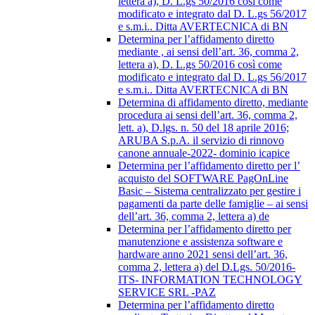
lettera a), D. L.gs 50/2016 così come
modificato e integrato dal D. L.gs 56/2017
e s.m.i.. Ditta AVERTECNICA di BN
Determina per l’affidamento diretto
mediante , ai sensi dell’art. 36, comma 2,
lettera a), D. L.gs 50/2016 così come
modificato e integrato dal D. L.gs 56/2017
e s.m.i.. Ditta AVERTECNICA di BN
Determina di affidamento diretto, mediante
procedura ai sensi dell’art. 36, comma 2,
lett. a), D.lgs. n. 50 del 18 aprile 2016;
ARUBA S.p.A. il servizio di rinnovo
canone annuale-2022- dominio icapice
Determina per l’affidamento diretto per l’
acquisto del SOFTWARE PagOnLine
Basic – Sistema centralizzato per gestire i
pagamenti da parte delle famiglie – ai sensi
dell’art. 36, comma 2, lettera a) de
Determina per l’affidamento diretto per
manutenzione e assistenza software e
hardware anno 2021 sensi dell’art. 36,
comma 2, lettera a) del D.Lgs. 50/2016-
ITS- INFORMATION TECHNOLOGY
SERVICE SRL -PAZ
Determina per l’affidamento diretto