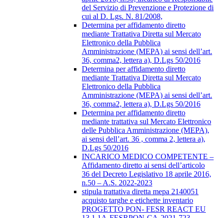
del Servizio di Prevenzione e Protezione di
cui al D. Lgs. N. 81/2008,
Determina per affidamento diretto
mediante Trattativa Diretta sul Mercato
Elettronico della Pubblica
Amministrazione (MEPA) ai sensi dell’art.
36, comma2, lettera a), D.Lgs 50/2016
Determina per affidamento diretto
mediante Trattativa Diretta sul Mercato
Elettronico della Pubblica
Amministrazione (MEPA) ai sensi dell’art.
36, comma2, lettera a), D.Lgs 50/2016
Determina per affidamento diretto
mediante trattativa sul Mercato Elettronico
delle Pubblica Amministrazione (MEPA),
ai sensi dell’art. 36 , comma 2, lettera a),
D.Lgs 50/2016
INCARICO MEDICO COMPETENTE –
Affidamento diretto ai sensi dell’articolo
36 del Decreto Legislativo 18 aprile 2016,
n.50 – A.S. 2022-2023
stipula trattativa diretta mepa 2140051
acquisto targhe e etichette inventario
PROGETTO PON- FESR REACT EU
13.1.1A-FESRPON-CA-2021-723