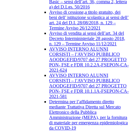
Basic – sensi dell’art. 36, comma 2, lettera
a) del D.Lgs. 50/2016
Avviso di cessione,a titolo gratuito, dei
beni dell’ istituzione scolastica ai sensi dell’
art. 24 del D.I. 28/08/2018, n. 129 –
Termine Avviso 26/12/2021
Avviso di vendita ai sensi dell’art. 34 del
Decreto Interministeriale 28 agosto 2018,
n. 129 – Termine Avviso 11/12/2021
AVVISO INTERNO ALUNNI
CORSISTI – l’AVVISO PUBBLICO
AOODGEFID/9707 del 27 PROGETTO
PON- FSE e FDR 10.2.2A-FSEPON-CA-
2021-624
AVVISO INTERNO ALUNNI
CORSISTI – l’AVVISO PUBBLICO
AOODGEFID/9707 del 27 PROGETTO
PON- FSE e FDR 10.1.1A-FSEPON-CA-
2021-581
Determina per l’affidamento diretto
mediante Trattativa Diretta sul Mercato
Elettronico della Pubblica
Amministrazione (MEPA), per la fornitura
di materiale per emergenza epidemiologica
da COVID-19