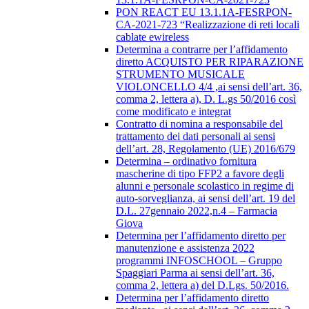
PON REACT EU 13.1.1A-FESRPON-
CA-2021-723 “Realizzazione di reti locali
cablate ewireless
Determina a contrarre per l’affidamento
diretto ACQUISTO PER RIPARAZIONE
STRUMENTO MUSICALE
VIOLONCELLO 4/4 ,ai sensi dell’art. 36,
comma 2, lettera a), D. L.gs 50/2016 così
come modificato e integrat
Contratto di nomina a responsabile del
trattamento dei dati personali ai sensi
dell’art. 28, Regolamento (UE) 2016/679
Determina – ordinativo fornitura
mascherine di tipo FFP2 a favore degli
alunni e personale scolastico in regime di
auto-sorveglianza, ai sensi dell’art. 19 del
D.L. 27gennaio 2022,n.4 – Farmacia
Giova
Determina per l’affidamento diretto per
manutenzione e assistenza 2022
programmi INFOSCHOOL – Gruppo
Spaggiari Parma ai sensi dell’art. 36,
comma 2, lettera a) del D.Lgs. 50/2016.
Determina per l’affidamento diretto