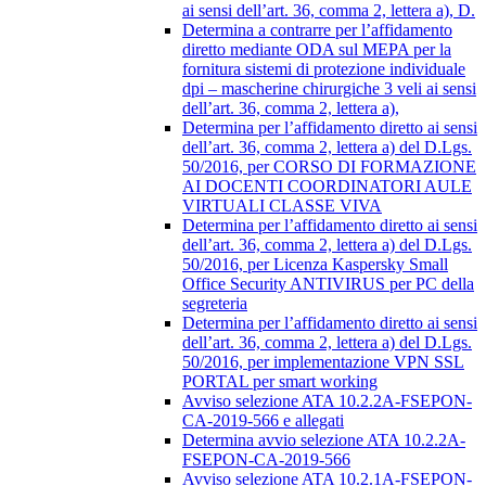
ai sensi dell’art. 36, comma 2, lettera a), D.
Determina a contrarre per l’affidamento
diretto mediante ODA sul MEPA per la
fornitura sistemi di protezione individuale
dpi – mascherine chirurgiche 3 veli ai sensi
dell’art. 36, comma 2, lettera a),
Determina per l’affidamento diretto ai sensi
dell’art. 36, comma 2, lettera a) del D.Lgs.
50/2016, per CORSO DI FORMAZIONE
AI DOCENTI COORDINATORI AULE
VIRTUALI CLASSE VIVA
Determina per l’affidamento diretto ai sensi
dell’art. 36, comma 2, lettera a) del D.Lgs.
50/2016, per Licenza Kaspersky Small
Office Security ANTIVIRUS per PC della
segreteria
Determina per l’affidamento diretto ai sensi
dell’art. 36, comma 2, lettera a) del D.Lgs.
50/2016, per implementazione VPN SSL
PORTAL per smart working
Avviso selezione ATA 10.2.2A-FSEPON-
CA-2019-566 e allegati
Determina avvio selezione ATA 10.2.2A-
FSEPON-CA-2019-566
Avviso selezione ATA 10.2.1A-FSEPON-