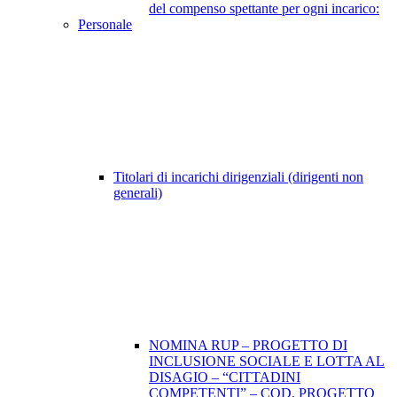
del compenso spettante per ogni incarico:
Personale
Titolari di incarichi dirigenziali (dirigenti non
generali)
NOMINA RUP – PROGETTO DI
INCLUSIONE SOCIALE E LOTTA AL
DISAGIO – “CITTADINI
COMPETENTI” – COD. PROGETTO