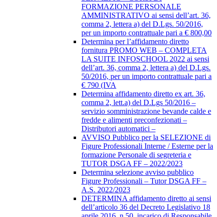
FORMAZIONE PERSONALE
AMMINISTRATIVO ai sensi dell’art. 36,
comma 2, lettera a) del D.Lgs. 50/2016,
per un importo contrattuale pari a € 800,00
Determina per l’affidamento diretto
fornitura PROMO WEB – COMPLETA
LA SUITE INFOSCHOOL 2022 ai sensi
dell’art. 36, comma 2, lettera a) del D.Lgs.
50/2016, per un importo contrattuale pari a
€ 790 (IVA
Determina affidamento diretto ex art. 36,
comma 2, lett.a) del D.Lgs 50/2016 –
servizio somministrazione bevande calde e
fredde e alimenti preconfezionati –
Distributori automatici –
AVVISO Pubblico per la SELEZIONE di
Figure Professionali Interne / Esterne per la
formazione Personale di segreteria e
TUTOR DSGA FF – 2022/2023
Determina selezione avviso pubblico
Figure Professionali – Tutor DSGA FF –
A.S. 2022/2023
DETERMINA affidamento diretto ai sensi
dell’articolo 36 del Decreto Legislativo 18
aprile 2016, n.50, incarico di Responsabile