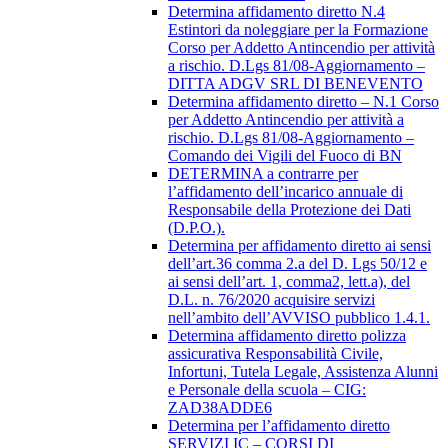
Determina affidamento diretto N.4
Estintori da noleggiare per la Formazione
Corso per Addetto Antincendio per attività
a rischio. D.Lgs 81/08-Aggiornamento –
DITTA ADGV SRL DI BENEVENTO
Determina affidamento diretto – N.1 Corso
per Addetto Antincendio per attività a
rischio. D.Lgs 81/08-Aggiornamento –
Comando dei Vigili del Fuoco di BN
DETERMINA a contrarre per
l’affidamento dell’incarico annuale di
Responsabile della Protezione dei Dati
(D.P.O.).
Determina per affidamento diretto ai sensi
dell’art.36 comma 2.a del D. Lgs 50/12 e
ai sensi dell’art. 1, comma2, lett.a), del
D.L. n. 76/2020 acquisire servizi
nell’ambito dell’AVVISO pubblico 1.4.1.
Determina affidamento diretto polizza
assicurativa Responsabilità Civile,
Infortuni, Tutela Legale, Assistenza Alunni
e Personale della scuola – CIG:
ZAD38ADDE6
Determina per l’affidamento diretto
SERVIZI IC – CORSI DI