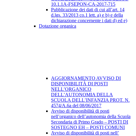
10.1.1A-FSEPON-CA-2017-715
Pubblicazione dei dati di cui all’art. 14
d.lgs. 33/2013 co.1 lett. a) e b) e della
dichiarazione concernente i dati d) ed e)
Dotazione organica
AGGIORNAMENTO AVVISO DI
DISPONIBILITÀ DI POSTI
NELL’ORGANICO
DELL’AUTONOMIA DELLA
SCUOLA DELL’INFANZIA PROT. N.
4574/A.6a del 08/06/2017
Avviso di disponibilità di posti
nell’organico dell’autonomia della Scuola
Secondaria di Primo Grado – POSTI DI
SOSTEGNO EH – POSTI COMUNI
Avviso di disponibilità di posti nell’