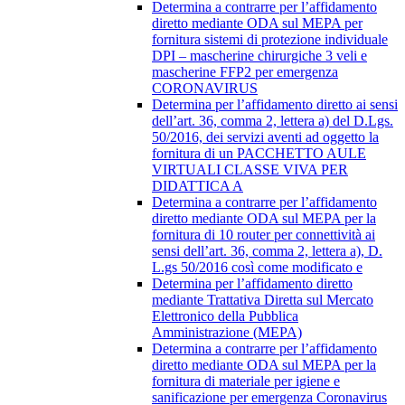
Determina a contrarre per l’affidamento
diretto mediante ODA sul MEPA per
fornitura sistemi di protezione individuale
DPI – mascherine chirurgiche 3 veli e
mascherine FFP2 per emergenza
CORONAVIRUS
Determina per l’affidamento diretto ai sensi
dell’art. 36, comma 2, lettera a) del D.Lgs.
50/2016, dei servizi aventi ad oggetto la
fornitura di un PACCHETTO AULE
VIRTUALI CLASSE VIVA PER
DIDATTICA A
Determina a contrarre per l’affidamento
diretto mediante ODA sul MEPA per la
fornitura di 10 router per connettività ai
sensi dell’art. 36, comma 2, lettera a), D.
L.gs 50/2016 così come modificato e
Determina per l’affidamento diretto
mediante Trattativa Diretta sul Mercato
Elettronico della Pubblica
Amministrazione (MEPA)
Determina a contrarre per l’affidamento
diretto mediante ODA sul MEPA per la
fornitura di materiale per igiene e
sanificazione per emergenza Coronavirus