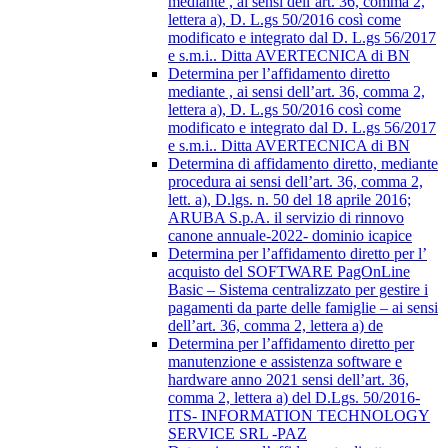
mediante , ai sensi dell’art. 36, comma 2,
lettera a), D. L.gs 50/2016 così come
modificato e integrato dal D. L.gs 56/2017
e s.m.i.. Ditta AVERTECNICA di BN
Determina per l’affidamento diretto
mediante , ai sensi dell’art. 36, comma 2,
lettera a), D. L.gs 50/2016 così come
modificato e integrato dal D. L.gs 56/2017
e s.m.i.. Ditta AVERTECNICA di BN
Determina di affidamento diretto, mediante
procedura ai sensi dell’art. 36, comma 2,
lett. a), D.lgs. n. 50 del 18 aprile 2016;
ARUBA S.p.A. il servizio di rinnovo
canone annuale-2022- dominio icapice
Determina per l’affidamento diretto per l’
acquisto del SOFTWARE PagOnLine
Basic – Sistema centralizzato per gestire i
pagamenti da parte delle famiglie – ai sensi
dell’art. 36, comma 2, lettera a) de
Determina per l’affidamento diretto per
manutenzione e assistenza software e
hardware anno 2021 sensi dell’art. 36,
comma 2, lettera a) del D.Lgs. 50/2016-
ITS- INFORMATION TECHNOLOGY
SERVICE SRL -PAZ