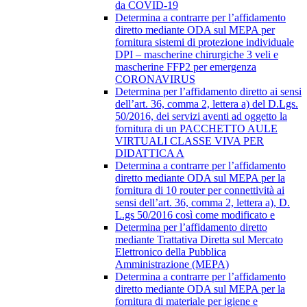
da COVID-19
Determina a contrarre per l’affidamento
diretto mediante ODA sul MEPA per
fornitura sistemi di protezione individuale
DPI – mascherine chirurgiche 3 veli e
mascherine FFP2 per emergenza
CORONAVIRUS
Determina per l’affidamento diretto ai sensi
dell’art. 36, comma 2, lettera a) del D.Lgs.
50/2016, dei servizi aventi ad oggetto la
fornitura di un PACCHETTO AULE
VIRTUALI CLASSE VIVA PER
DIDATTICA A
Determina a contrarre per l’affidamento
diretto mediante ODA sul MEPA per la
fornitura di 10 router per connettività ai
sensi dell’art. 36, comma 2, lettera a), D.
L.gs 50/2016 così come modificato e
Determina per l’affidamento diretto
mediante Trattativa Diretta sul Mercato
Elettronico della Pubblica
Amministrazione (MEPA)
Determina a contrarre per l’affidamento
diretto mediante ODA sul MEPA per la
fornitura di materiale per igiene e