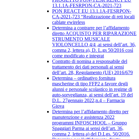
13.1.1A-FESRPON-CA-2021-723
PON REACT EU 13.1.1A-FESRPON-
CA-2021-723 “Realizzazione di reti locali
cablate ewireless
Determina a contrarre per l’affidamento
diretto ACQUISTO PER RIPARAZIONE
STRUMENTO MUSICALE
VIOLONCELLO 4/4 ,ai sensi dell’art. 36,
comma 2, lettera a), D. L.gs 50/2016 così
come modificato e integrat
Contratto di nomina a responsabile del
trattamento dei dati personali ai sensi
dell’art. 28, Regolamento (UE) 2016/679
Determina – ordinativo fornitura
mascherine di tipo FFP2 a favore degli
alunni e personale scolastico in regime di
auto-sorveglianza, ai sensi dell’art. 19 del
D.L. 27gennaio 2022,n.4 – Farmacia
Giova
Determina per l’affidamento diretto per
manutenzione e assistenza 2022
programmi INFOSCHOOL – Gruppo
Spaggiari Parma ai sensi dell’art. 36,
comma 2, lettera a) del D.Lgs. 50/2016.