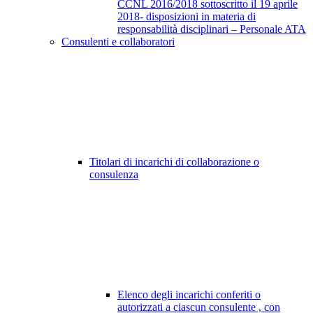
CCNL 2016/2018 sottoscritto il 19 aprile
2018- disposizioni in materia di
responsabilità disciplinari – Personale ATA
Consulenti e collaboratori
Titolari di incarichi di collaborazione o
consulenza
Elenco degli incarichi conferiti o
autorizzati a ciascun consulente , con