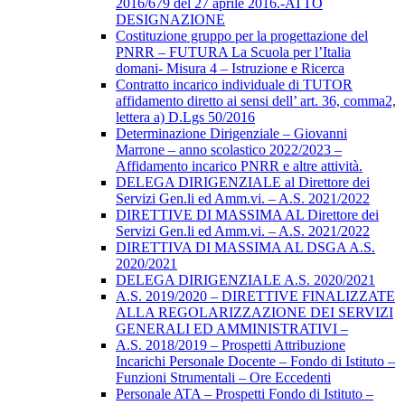
2016/679 del 27 aprile 2016.-ATTO
DESIGNAZIONE
Costituzione gruppo per la progettazione del
PNRR – FUTURA La Scuola per l’Italia
domani- Misura 4 – Istruzione e Ricerca
Contratto incarico individuale di TUTOR
affidamento diretto ai sensi dell’ art. 36, comma2,
lettera a) D.Lgs 50/2016
Determinazione Dirigenziale – Giovanni
Marrone – anno scolastico 2022/2023 –
Affidamento incarico PNRR e altre attività.
DELEGA DIRIGENZIALE al Direttore dei
Servizi Gen.li ed Amm.vi. – A.S. 2021/2022
DIRETTIVE DI MASSIMA AL Direttore dei
Servizi Gen.li ed Amm.vi. – A.S. 2021/2022
DIRETTIVA DI MASSIMA AL DSGA A.S.
2020/2021
DELEGA DIRIGENZIALE A.S. 2020/2021
A.S. 2019/2020 – DIRETTIVE FINALIZZATE
ALLA REGOLARIZZAZIONE DEI SERVIZI
GENERALI ED AMMINISTRATIVI –
A.S. 2018/2019 – Prospetti Attribuzione
Incarichi Personale Docente – Fondo di Istituto –
Funzioni Strumentali – Ore Eccedenti
Personale ATA – Prospetti Fondo di Istituto –