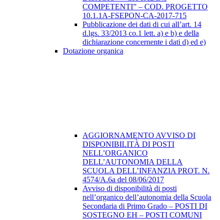
COMPETENTI” – COD. PROGETTO
10.1.1A-FSEPON-CA-2017-715
Pubblicazione dei dati di cui all’art. 14
d.lgs. 33/2013 co.1 lett. a) e b) e della
dichiarazione concernente i dati d) ed e)
Dotazione organica
AGGIORNAMENTO AVVISO DI
DISPONIBILITÀ DI POSTI
NELL’ORGANICO
DELL’AUTONOMIA DELLA
SCUOLA DELL’INFANZIA PROT. N.
4574/A.6a del 08/06/2017
Avviso di disponibilità di posti
nell’organico dell’autonomia della Scuola
Secondaria di Primo Grado – POSTI DI
SOSTEGNO EH – POSTI COMUNI