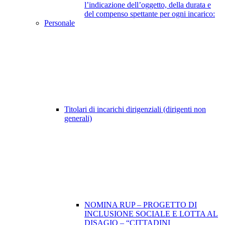
l’indicazione dell’oggetto, della durata e
del compenso spettante per ogni incarico:
Personale
Titolari di incarichi dirigenziali (dirigenti non
generali)
NOMINA RUP – PROGETTO DI
INCLUSIONE SOCIALE E LOTTA AL
DISAGIO – “CITTADINI