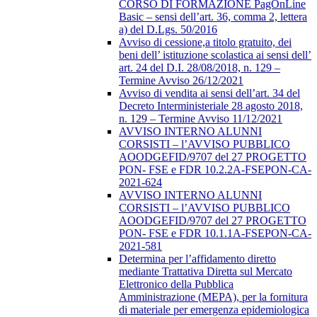
CORSO DI FORMAZIONE PagOnLine
Basic – sensi dell’art. 36, comma 2, lettera
a) del D.Lgs. 50/2016
Avviso di cessione,a titolo gratuito, dei
beni dell’ istituzione scolastica ai sensi dell’
art. 24 del D.I. 28/08/2018, n. 129 –
Termine Avviso 26/12/2021
Avviso di vendita ai sensi dell’art. 34 del
Decreto Interministeriale 28 agosto 2018,
n. 129 – Termine Avviso 11/12/2021
AVVISO INTERNO ALUNNI
CORSISTI – l’AVVISO PUBBLICO
AOODGEFID/9707 del 27 PROGETTO
PON- FSE e FDR 10.2.2A-FSEPON-CA-
2021-624
AVVISO INTERNO ALUNNI
CORSISTI – l’AVVISO PUBBLICO
AOODGEFID/9707 del 27 PROGETTO
PON- FSE e FDR 10.1.1A-FSEPON-CA-
2021-581
Determina per l’affidamento diretto
mediante Trattativa Diretta sul Mercato
Elettronico della Pubblica
Amministrazione (MEPA), per la fornitura
di materiale per emergenza epidemiologica