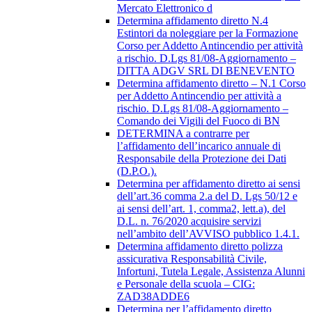
Mercato Elettronico d
Determina affidamento diretto N.4
Estintori da noleggiare per la Formazione
Corso per Addetto Antincendio per attività
a rischio. D.Lgs 81/08-Aggiornamento –
DITTA ADGV SRL DI BENEVENTO
Determina affidamento diretto – N.1 Corso
per Addetto Antincendio per attività a
rischio. D.Lgs 81/08-Aggiornamento –
Comando dei Vigili del Fuoco di BN
DETERMINA a contrarre per
l’affidamento dell’incarico annuale di
Responsabile della Protezione dei Dati
(D.P.O.).
Determina per affidamento diretto ai sensi
dell’art.36 comma 2.a del D. Lgs 50/12 e
ai sensi dell’art. 1, comma2, lett.a), del
D.L. n. 76/2020 acquisire servizi
nell’ambito dell’AVVISO pubblico 1.4.1.
Determina affidamento diretto polizza
assicurativa Responsabilità Civile,
Infortuni, Tutela Legale, Assistenza Alunni
e Personale della scuola – CIG:
ZAD38ADDE6
Determina per l’affidamento diretto