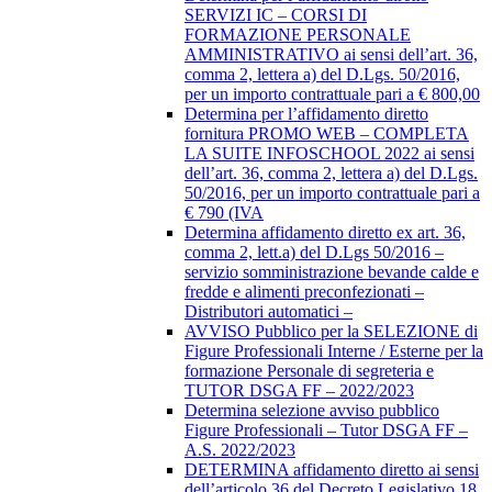
SERVIZI IC – CORSI DI
FORMAZIONE PERSONALE
AMMINISTRATIVO ai sensi dell’art. 36,
comma 2, lettera a) del D.Lgs. 50/2016,
per un importo contrattuale pari a € 800,00
Determina per l’affidamento diretto
fornitura PROMO WEB – COMPLETA
LA SUITE INFOSCHOOL 2022 ai sensi
dell’art. 36, comma 2, lettera a) del D.Lgs.
50/2016, per un importo contrattuale pari a
€ 790 (IVA
Determina affidamento diretto ex art. 36,
comma 2, lett.a) del D.Lgs 50/2016 –
servizio somministrazione bevande calde e
fredde e alimenti preconfezionati –
Distributori automatici –
AVVISO Pubblico per la SELEZIONE di
Figure Professionali Interne / Esterne per la
formazione Personale di segreteria e
TUTOR DSGA FF – 2022/2023
Determina selezione avviso pubblico
Figure Professionali – Tutor DSGA FF –
A.S. 2022/2023
DETERMINA affidamento diretto ai sensi
dell’articolo 36 del Decreto Legislativo 18