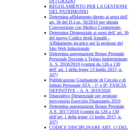
DI I GRADO
REGOLAMENTO PER LA GESTIONE
DEL PATRIMONIO
Determina affidamento diretto ai sensi dell’
art. 36 del D.Lgs. 50/2016 per stipula
Convenzione con Medico Competente.
Determina Dirigenziale ai sensi dell’ art. 36
del nuovo Codice degli Appalti –
Affidamento incarico per la gestione del
Sito Web Istituzionale
Determina assegnazione Bonus Premiale
Personale Docente a Tempo Indeterminato
A. S. 2018/2019 (commi da 126 a 130
dell’ art. 1 della legge 13 luglio 2015, n.
107)
Pubblicazione Graduatorie di Circolo e di
Istituto Personale ATA – I^ e II^ FASCIA
DEFINITIVE – A. S. 2019/2020
Dispositivo Dirigenziale per gestione
provvisoria Esercizio Finanziario 2019
Determina assegnazione Bonus Premiale
A.S. 2017/2018 (commi da 126 a 130
dell’art. 1 della legge 13 luglio 2015, n.
107)
CODICE DISCIPLINARE ART. 13 DEL