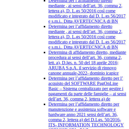
Determina per l’affidamento diretto
mediante , ai sensi dell’art. 36, comma 2,
lettera a), D. L.gs 50/2016 così come
modificato e integrato dal D. L.gs 56/2017
e s.m.i.. Ditta AVERTECNICA di BN
Determina per l’affidamento diretto
mediante , ai sensi dell’art. 36, comma 2,
lettera a), D. L.gs 50/2016 così come
modificato e integrato dal D. L.gs 56/2017
e s.m.i.. Ditta AVERTECNICA di BN
Determina di affidamento diretto, mediante
procedura ai sensi dell’art. 36, comma 2,
lett. a), D.lgs. n. 50 del 18 aprile 2016;
ARUBA S.p.A. il servizio di rinnovo
canone annuale-2022- dominio icapice
Determina per l’affidamento diretto per l’
acquisto del SOFTWARE PagOnLine
Basic – Sistema centralizzato per gestire i
pagamenti da parte delle famiglie – ai sensi
dell’art. 36, comma 2, lettera a) de
Determina per l’affidamento diretto per
manutenzione e assistenza software e
hardware anno 2021 sensi dell’art. 36,
comma 2, lettera a) del D.Lgs. 50/2016-
ITS- INFORMATION TECHNOLOGY