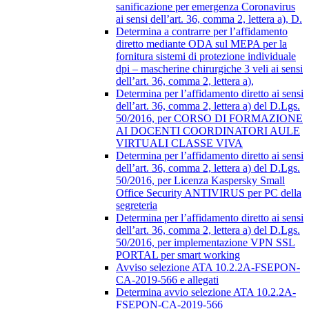
sanificazione per emergenza Coronavirus
ai sensi dell’art. 36, comma 2, lettera a), D.
Determina a contrarre per l’affidamento
diretto mediante ODA sul MEPA per la
fornitura sistemi di protezione individuale
dpi – mascherine chirurgiche 3 veli ai sensi
dell’art. 36, comma 2, lettera a),
Determina per l’affidamento diretto ai sensi
dell’art. 36, comma 2, lettera a) del D.Lgs.
50/2016, per CORSO DI FORMAZIONE
AI DOCENTI COORDINATORI AULE
VIRTUALI CLASSE VIVA
Determina per l’affidamento diretto ai sensi
dell’art. 36, comma 2, lettera a) del D.Lgs.
50/2016, per Licenza Kaspersky Small
Office Security ANTIVIRUS per PC della
segreteria
Determina per l’affidamento diretto ai sensi
dell’art. 36, comma 2, lettera a) del D.Lgs.
50/2016, per implementazione VPN SSL
PORTAL per smart working
Avviso selezione ATA 10.2.2A-FSEPON-
CA-2019-566 e allegati
Determina avvio selezione ATA 10.2.2A-
FSEPON-CA-2019-566