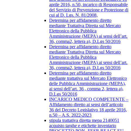
aprile 2016, n.50, incarico di Responsabile
del Servizio di Prevenzione e Protezione di
cui al D. Lgs. N. 81/2008,
Determina per affidamento diretto
mediante Trattativa Diretta sul Mercato
Elettronico della Pubblica
Amministrazione (MEPA) ai sensi dell’art.
36, comma2, lettera a), D.Lgs 50/2016
Determina per affidamento diretto
mediante Trattativa Diretta sul Mercato
Elettronico della Pubblica
Amministrazione (MEPA) ai sensi dell’art.
36, comma2, lettera a), D.Lgs 50/2016
Determina per affidamento diretto
mediante trattativa sul Mercato Elettronico
delle Pubblica Amministrazione (MEPA),
ai sensi dell’art. 36 , comma 2, lettera a),
D.Lgs 50/2016
INCARICO MEDICO COMPETENTE –
Affidamento diretto ai sensi dell’articolo
36 del Decreto Legislativo 18 aprile 2016,
n.50 – A.S. 2022-2023
stipula trattativa diretta mepa 2140051
acquisto targhe e etichette inventario
PROGETTO PON- FESR REACT EU