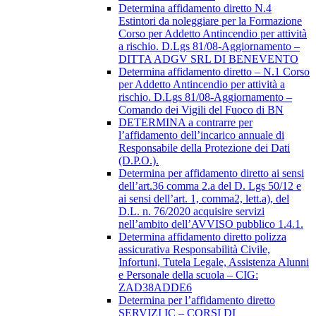
Determina affidamento diretto N.4
Estintori da noleggiare per la Formazione
Corso per Addetto Antincendio per attività
a rischio. D.Lgs 81/08-Aggiornamento –
DITTA ADGV SRL DI BENEVENTO
Determina affidamento diretto – N.1 Corso
per Addetto Antincendio per attività a
rischio. D.Lgs 81/08-Aggiornamento –
Comando dei Vigili del Fuoco di BN
DETERMINA a contrarre per
l’affidamento dell’incarico annuale di
Responsabile della Protezione dei Dati
(D.P.O.).
Determina per affidamento diretto ai sensi
dell’art.36 comma 2.a del D. Lgs 50/12 e
ai sensi dell’art. 1, comma2, lett.a), del
D.L. n. 76/2020 acquisire servizi
nell’ambito dell’AVVISO pubblico 1.4.1.
Determina affidamento diretto polizza
assicurativa Responsabilità Civile,
Infortuni, Tutela Legale, Assistenza Alunni
e Personale della scuola – CIG:
ZAD38ADDE6
Determina per l’affidamento diretto
SERVIZI IC – CORSI DI