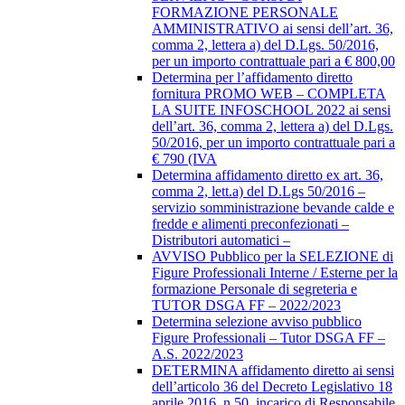
FORMAZIONE PERSONALE
AMMINISTRATIVO ai sensi dell’art. 36,
comma 2, lettera a) del D.Lgs. 50/2016,
per un importo contrattuale pari a € 800,00
Determina per l’affidamento diretto
fornitura PROMO WEB – COMPLETA
LA SUITE INFOSCHOOL 2022 ai sensi
dell’art. 36, comma 2, lettera a) del D.Lgs.
50/2016, per un importo contrattuale pari a
€ 790 (IVA
Determina affidamento diretto ex art. 36,
comma 2, lett.a) del D.Lgs 50/2016 –
servizio somministrazione bevande calde e
fredde e alimenti preconfezionati –
Distributori automatici –
AVVISO Pubblico per la SELEZIONE di
Figure Professionali Interne / Esterne per la
formazione Personale di segreteria e
TUTOR DSGA FF – 2022/2023
Determina selezione avviso pubblico
Figure Professionali – Tutor DSGA FF –
A.S. 2022/2023
DETERMINA affidamento diretto ai sensi
dell’articolo 36 del Decreto Legislativo 18
aprile 2016, n.50, incarico di Responsabile