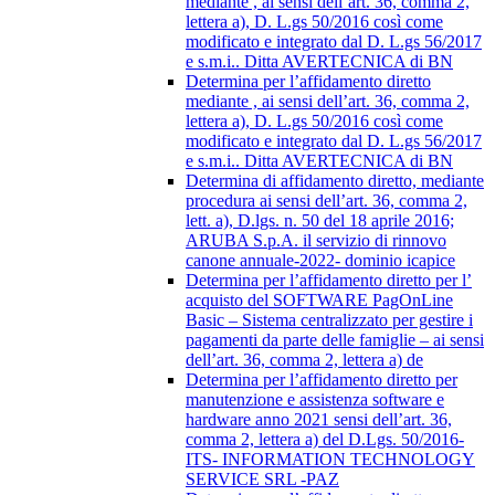
mediante , ai sensi dell’art. 36, comma 2,
lettera a), D. L.gs 50/2016 così come
modificato e integrato dal D. L.gs 56/2017
e s.m.i.. Ditta AVERTECNICA di BN
Determina per l’affidamento diretto
mediante , ai sensi dell’art. 36, comma 2,
lettera a), D. L.gs 50/2016 così come
modificato e integrato dal D. L.gs 56/2017
e s.m.i.. Ditta AVERTECNICA di BN
Determina di affidamento diretto, mediante
procedura ai sensi dell’art. 36, comma 2,
lett. a), D.lgs. n. 50 del 18 aprile 2016;
ARUBA S.p.A. il servizio di rinnovo
canone annuale-2022- dominio icapice
Determina per l’affidamento diretto per l’
acquisto del SOFTWARE PagOnLine
Basic – Sistema centralizzato per gestire i
pagamenti da parte delle famiglie – ai sensi
dell’art. 36, comma 2, lettera a) de
Determina per l’affidamento diretto per
manutenzione e assistenza software e
hardware anno 2021 sensi dell’art. 36,
comma 2, lettera a) del D.Lgs. 50/2016-
ITS- INFORMATION TECHNOLOGY
SERVICE SRL -PAZ