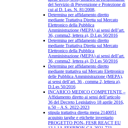
del Servizio di Prevenzione e Protezione di
cui al D. Lgs. N. 81/2008,
Determina per affidamento diretto
mediante Trattativa Diretta sul Mercato
Elettronico della Pubblica
Amministrazione (MEPA) ai sensi dell’art.
36, comma2, lettera a), D.Lgs 50/2016
Determina per affidamento diretto
mediante Trattativa Diretta sul Mercato
Elettronico della Pubblica
Amministrazione (MEPA) ai sensi dell’art.
36, comma2, lettera a), D.Lgs 50/2016
Determina per affidamento diretto
mediante trattativa sul Mercato Elettronico
delle Pubblica Amministrazione (MEPA),
ai sensi dell’art. 36 , comma 2, lettera a),
D.Lgs 50/2016
INCARICO MEDICO COMPETENTE –
Affidamento diretto ai sensi dell’articolo
36 del Decreto Legislativo 18 aprile 2016,
n.50 – A.S. 2022-2023
stipula trattativa diretta mepa 2140051
acquisto targhe e etichette inventario
PROGETTO PON- FESR REACT EU
13.1.1A-FESRPON-CA-2021-723