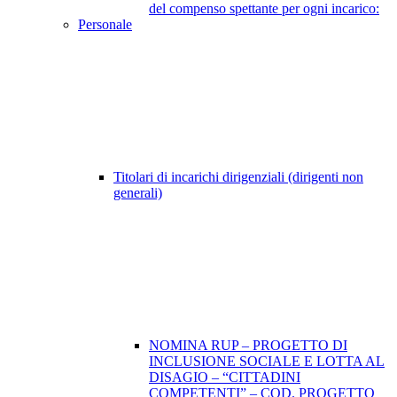
del compenso spettante per ogni incarico:
Personale
Titolari di incarichi dirigenziali (dirigenti non
generali)
NOMINA RUP – PROGETTO DI
INCLUSIONE SOCIALE E LOTTA AL
DISAGIO – “CITTADINI
COMPETENTI” – COD. PROGETTO