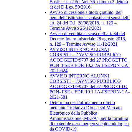
Basic – sensi dell’art. 36, comma 2, lettera
a) del D.Lgs. 50/2016
Avviso di cessione,a titolo gratuito, dei
beni dell’ istituzione scolastica ai sensi dell’
art. 24 del D.I. 28/08/2018, n. 129 –
Termine Avviso 26/12/2021
Avviso di vendita ai sensi dell’art. 34 del
Decreto Interministeriale 28 agosto 2018,
n. 129 – Termine Avviso 11/12/2021
AVVISO INTERNO ALUNNI
CORSISTI – l’AVVISO PUBBLICO
AOODGEFID/9707 del 27 PROGETTO
PON- FSE e FDR 10.2.2A-FSEPON-CA-
2021-624
AVVISO INTERNO ALUNNI
CORSISTI – l’AVVISO PUBBLICO
AOODGEFID/9707 del 27 PROGETTO
PON- FSE e FDR 10.1.1A-FSEPON-CA-
2021-581
Determina per l’affidamento diretto
mediante Trattativa Diretta sul Mercato
Elettronico della Pubblica
Amministrazione (MEPA), per la fornitura
di materiale per emergenza epidemiologica
da COVID-19