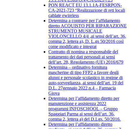
PON REACT EU 13.1.1A-FESRPON-
CA-2021-723 “Realizzazione di reti locali
cablate ewireless
Determina a contrarre per l’affidamento
diretto ACQUISTO PER RIPARAZIONE
STRUMENTO MUSICALE
VIOLONCELLO 4/4 ,ai sensi dell’art. 36,
comma 2, lettera a), D. L.gs 50/2016 così
come modificato e integrat
Contratto di nomina a responsabile del
trattamento dei dati personali ai sensi
dell’art. 28, Regolamento (UE) 2016/679
Determina – ordinativo fornitura
mascherine di tipo FFP2 a favore degli
alunni e personale scolastico in regime di
auto-sorveglianza, ai sensi dell’art. 19 del
D.L. 27gennaio 2022,n.4 – Farmacia
Giova
Determina per l’affidamento diretto per
manutenzione e assistenza 2022
programmi INFOSCHOOL – Gruppo
Spaggiari Parma ai sensi dell’art. 36,
comma 2, lettera a) del D.Lgs. 50/2016.
Determina per l’affidamento diretto