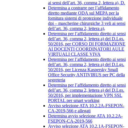
ai sensi dell’art. 36, comma 2, lettera a), D.
Determina a contrarre per l’affidamento
diretto mediante ODA sul MEPA per la
fornitura sistemi di protezione individuale
dpi – mascherine chirurgiche 3 veli ai sensi
dell’art. 36, comma 2, lettera a),
Determina per l’affidamento diretto ai sensi
dell’art. 36, comma 2, lettera a) del D.Lgs.
50/2016, per CORSO DI FORMAZIONE
AI DOCENTI COORDINATORI AULE
VIRTUALI CLASSE VIVA
Determina per l’affidamento diretto ai sensi
dell’art. 36, comma 2, lettera a) del D.Lgs.
50/2016, per Licenza Kaspersky Small
Office Security ANTIVIRUS per PC della
segreteria
Determina per l’affidamento diretto ai sensi
dell’art. 36, comma 2, lettera a) del D.Lgs.
50/2016, per implementazione VPN SSL
PORTAL per smart working
Avviso selezione ATA 10.2.2A-FSEPON-
CA-2019-566 e allegati
Determina avvio selezione ATA 10.2.2A-
FSEPON-CA-2019-566
Avviso selezione ATA 10.2.1A-FSEPON-