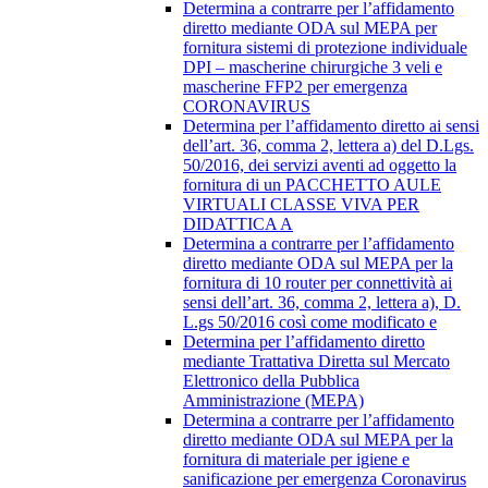
Determina a contrarre per l’affidamento
diretto mediante ODA sul MEPA per
fornitura sistemi di protezione individuale
DPI – mascherine chirurgiche 3 veli e
mascherine FFP2 per emergenza
CORONAVIRUS
Determina per l’affidamento diretto ai sensi
dell’art. 36, comma 2, lettera a) del D.Lgs.
50/2016, dei servizi aventi ad oggetto la
fornitura di un PACCHETTO AULE
VIRTUALI CLASSE VIVA PER
DIDATTICA A
Determina a contrarre per l’affidamento
diretto mediante ODA sul MEPA per la
fornitura di 10 router per connettività ai
sensi dell’art. 36, comma 2, lettera a), D.
L.gs 50/2016 così come modificato e
Determina per l’affidamento diretto
mediante Trattativa Diretta sul Mercato
Elettronico della Pubblica
Amministrazione (MEPA)
Determina a contrarre per l’affidamento
diretto mediante ODA sul MEPA per la
fornitura di materiale per igiene e
sanificazione per emergenza Coronavirus