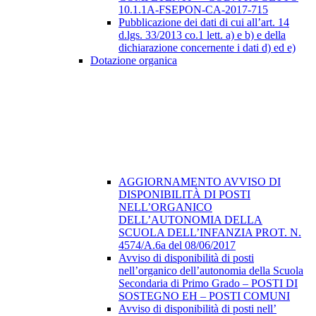
10.1.1A-FSEPON-CA-2017-715
Pubblicazione dei dati di cui all’art. 14
d.lgs. 33/2013 co.1 lett. a) e b) e della
dichiarazione concernente i dati d) ed e)
Dotazione organica
AGGIORNAMENTO AVVISO DI
DISPONIBILITÀ DI POSTI
NELL’ORGANICO
DELL’AUTONOMIA DELLA
SCUOLA DELL’INFANZIA PROT. N.
4574/A.6a del 08/06/2017
Avviso di disponibilità di posti
nell’organico dell’autonomia della Scuola
Secondaria di Primo Grado – POSTI DI
SOSTEGNO EH – POSTI COMUNI
Avviso di disponibilità di posti nell’