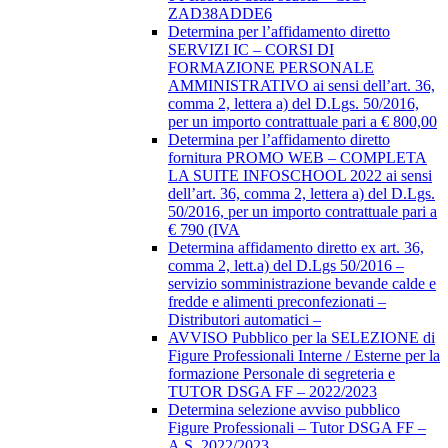
ZAD38ADDE6
Determina per l’affidamento diretto
SERVIZI IC – CORSI DI
FORMAZIONE PERSONALE
AMMINISTRATIVO ai sensi dell’art. 36,
comma 2, lettera a) del D.Lgs. 50/2016,
per un importo contrattuale pari a € 800,00
Determina per l’affidamento diretto
fornitura PROMO WEB – COMPLETA
LA SUITE INFOSCHOOL 2022 ai sensi
dell’art. 36, comma 2, lettera a) del D.Lgs.
50/2016, per un importo contrattuale pari a
€ 790 (IVA
Determina affidamento diretto ex art. 36,
comma 2, lett.a) del D.Lgs 50/2016 –
servizio somministrazione bevande calde e
fredde e alimenti preconfezionati –
Distributori automatici –
AVVISO Pubblico per la SELEZIONE di
Figure Professionali Interne / Esterne per la
formazione Personale di segreteria e
TUTOR DSGA FF – 2022/2023
Determina selezione avviso pubblico
Figure Professionali – Tutor DSGA FF –
A.S. 2022/2023