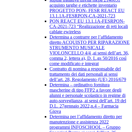
acquisto targhe e etichette inventario
PROGETTO PON- FESR REACT EU
13.1.1A-FESRPON-CA-2021-723
PON REACT EU 13.1.1A-FESRPON-
CA-2021-723 “Realizzazione di reti locali
cablate ewireless
Determina a contrarre per l’affidamento
diretto ACQUISTO PER RIPARAZIONE
STRUMENTO MUSICALE
VIOLONCELLO 4/4 ,ai sensi dell’art. 36,
comma 2, lettera a), D. L.gs 50/2016 così
come modificato e integrat
Contratto di nomina a responsabile del
trattamento dei dati personali ai sensi
dell’art. 28, Regolamento (UE) 2016/679
Determina – ordinativo fornitura
mascherine di tipo FFP2 a favore degli
alunni e personale scolastico in regime di
auto-sorveglianza, ai sensi dell’art. 19 del
D.L. 27gennaio 2022,n.4 – Farmacia
Giova
Determina per l’affidamento diretto per
manutenzione e assistenza 2022
programmi INFOSCHOOL – Gruppo