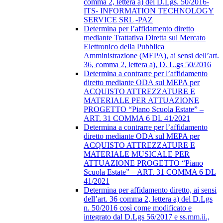
comma 2, lettera a) del D.Lgs. 50/2016-
ITS- INFORMATION TECHNOLOGY
SERVICE SRL -PAZ
Determina per l’affidamento diretto
mediante Trattativa Diretta sul Mercato
Elettronico della Pubblica
Amministrazione (MEPA), ai sensi dell’art.
36, comma 2, lettera a), D. L.gs 50/2016
Determina a contrarre per l’affidamento
diretto mediante ODA sul MEPA per
ACQUISTO ATTREZZATURE E
MATERIALE PER ATTUAZIONE
PROGETTO “Piano Scuola Estate” –
ART. 31 COMMA 6 DL 41/2021
Determina a contrarre per l’affidamento
diretto mediante ODA sul MEPA per
ACQUISTO ATTREZZATURE E
MATERIALE MUSICALE PER
ATTUAZIONE PROGETTO “Piano
Scuola Estate” – ART. 31 COMMA 6 DL
41/2021
Determina per affidamento diretto, ai sensi
dell’art. 36 comma 2, lettera a) del D.Lgs
n. 50/2016 così come modificato e
integrato dal D.Lgs 56/2017 e ss.mm.ii.,