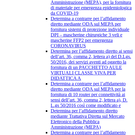
Amministrazione (MEPA), per la fornitura
di materiale per emergenza epidemiologica
da COVID-19
Determina a contrarre per l’affidamento
diretto mediante ODA sul MEPA per
fornitura sistemi di protezione individuale
DPI – mascherine chirurgiche 3 veli e
mascherine FFP2 per emergenza
CORONAVIRUS
Determina per l’affidamento diretto ai sensi
dell’art. 36, comma 2, lettera a) del D.Lgs.
50/2016, dei servizi aventi ad oggetto la
fornitura di un PACCHETTO AULE
VIRTUALI CLASSE VIVA PER
DIDATTICA A
Determina a contrarre per l’affidamento
diretto mediante ODA sul MEPA per la
fornitura di 10 router per connettività ai
sensi dell’art. 36, comma 2, lettera a), D.
L.gs 50/2016 così come modificato e
Determina per l’affidamento diretto
mediante Trattativa Diretta sul Mercato
Elettronico della Pubblica
Amministrazione (MEPA)
Determina a contrarre per l’affidamento