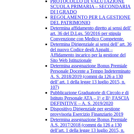
PROTOCOLLO DI VALUTAZIONE
SCUOLA PRIMARIA – SECONDARIA
DI I GRADO
REGOLAMENTO PER LA GESTIONE
DEL PATRIMONIO
Determina affidamento diretto ai sensi dell’
art. 36 del D.Lgs. 50/2016 per stipula
Convenzione con Medico Competente.
Determina Dirigenziale ai sensi dell’ art. 36
del nuovo Codice degli Appalti –
Affidamento incarico per la gestione del
Sito Web Istituzionale
Determina assegnazione Bonus Premiale
Personale Docente a Tempo Indeterminato
A. S. 2018/2019 (commi da 126 a 130
dell’ art. 1 della legge 13 luglio 2015, n.
107)
Pubblicazione Graduatorie di Circolo e di
Istituto Personale ATA – I^ e II^ FASCIA
DEFINITIVE – A. S. 2019/2020
Dispositivo Dirigenziale per gestione
provvisoria Esercizio Finanziario 2019
Determina assegnazione Bonus Premiale
A.S. 2017/2018 (commi da 126 a 130
dell’art. 1 della legge 13 luglio 2015, n.