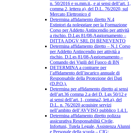
n. 50/2016 e ss.mm.ii., e ai sensi dell’art. 1,
comma 2, lettera a), del D.L. 76/2020, sul
Mercato Elettronico d
Determina affidamento diretto N.4
Estintori da noleggiare per la Formazione
Corso per Addetto Antincendio per attività
a rischio. D.Lgs 81/08-Aggiornamento –
DITTA ADGV SRL DI BENEVENTO
Determina affidamento diretto – N.1 Corso
per Addetto Antincendio per attività a
rischio. D.Lgs 81/08-Aggiornamento –
Comando dei Vigili del Fuoco di BN
DETERMINA a contrarre per
l’affidamento dell’incarico annuale di
Responsabile della Protezione dei Dati
(D.P.O.).
Determina per affidamento diretto ai sensi
dell’art.36 comma 2.a del D. Lgs 50/12 e
ai sensi dell’art. 1, comma2, lett.a), del
D.L. n. 76/2020 acquisire servizi
nell’ambito dell’AVVISO pubblico 1.4.1.
Determina affidamento diretto polizza
assicurativa Responsabilità Civile,
Infortuni, Tutela Legale, Assistenza Alunni
e Personale della scuola – CIG: