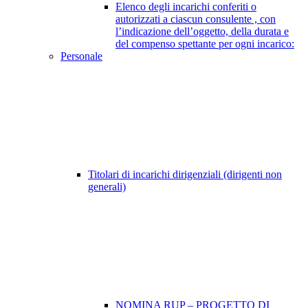
Elenco degli incarichi conferiti o
autorizzati a ciascun consulente , con
l’indicazione dell’oggetto, della durata e
del compenso spettante per ogni incarico:
Personale
Titolari di incarichi dirigenziali (dirigenti non
generali)
NOMINA RUP – PROGETTO DI