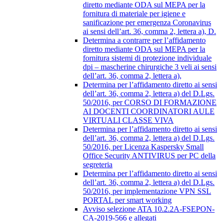
diretto mediante ODA sul MEPA per la
fornitura di materiale per igiene e
sanificazione per emergenza Coronavirus
ai sensi dell’art. 36, comma 2, lettera a), D.
Determina a contrarre per l’affidamento
diretto mediante ODA sul MEPA per la
fornitura sistemi di protezione individuale
dpi – mascherine chirurgiche 3 veli ai sensi
dell’art. 36, comma 2, lettera a),
Determina per l’affidamento diretto ai sensi
dell’art. 36, comma 2, lettera a) del D.Lgs.
50/2016, per CORSO DI FORMAZIONE
AI DOCENTI COORDINATORI AULE
VIRTUALI CLASSE VIVA
Determina per l’affidamento diretto ai sensi
dell’art. 36, comma 2, lettera a) del D.Lgs.
50/2016, per Licenza Kaspersky Small
Office Security ANTIVIRUS per PC della
segreteria
Determina per l’affidamento diretto ai sensi
dell’art. 36, comma 2, lettera a) del D.Lgs.
50/2016, per implementazione VPN SSL
PORTAL per smart working
Avviso selezione ATA 10.2.2A-FSEPON-
CA-2019-566 e allegati