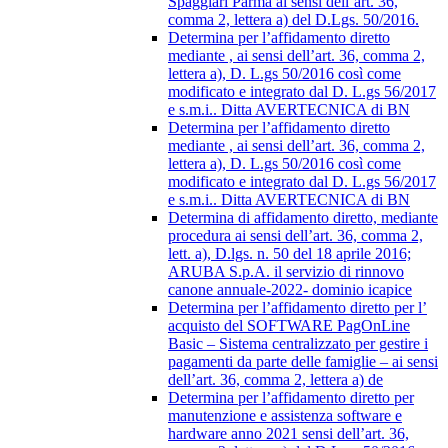
Spaggiari Parma ai sensi dell’art. 36,
comma 2, lettera a) del D.Lgs. 50/2016.
Determina per l’affidamento diretto
mediante , ai sensi dell’art. 36, comma 2,
lettera a), D. L.gs 50/2016 così come
modificato e integrato dal D. L.gs 56/2017
e s.m.i.. Ditta AVERTECNICA di BN
Determina per l’affidamento diretto
mediante , ai sensi dell’art. 36, comma 2,
lettera a), D. L.gs 50/2016 così come
modificato e integrato dal D. L.gs 56/2017
e s.m.i.. Ditta AVERTECNICA di BN
Determina di affidamento diretto, mediante
procedura ai sensi dell’art. 36, comma 2,
lett. a), D.lgs. n. 50 del 18 aprile 2016;
ARUBA S.p.A. il servizio di rinnovo
canone annuale-2022- dominio icapice
Determina per l’affidamento diretto per l’
acquisto del SOFTWARE PagOnLine
Basic – Sistema centralizzato per gestire i
pagamenti da parte delle famiglie – ai sensi
dell’art. 36, comma 2, lettera a) de
Determina per l’affidamento diretto per
manutenzione e assistenza software e
hardware anno 2021 sensi dell’art. 36,