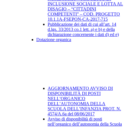
INCLUSIONE SOCIALE E LOTTA AL
DISAGIO – “CITTADINI
COMPETENTI” – COD. PROGETTO
10.1.1A-FSEPON-CA-2017-715
Pubblicazione dei dati di cui all’art. 14
d.lgs. 33/2013 co.1 lett. a) e b) e della
dichiarazione concernente i dati d) ed e)
Dotazione organica
AGGIORNAMENTO AVVISO DI
DISPONIBILITÀ DI POSTI
NELL’ORGANICO
DELL’AUTONOMIA DELLA
SCUOLA DELL’INFANZIA PROT. N.
4574/A.6a del 08/06/2017
Avviso di disponibilità di posti
nell’organico dell’autonomia della Scuola