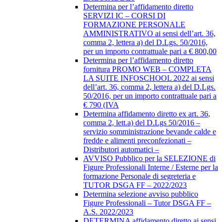
Determina per l’affidamento diretto
SERVIZI IC – CORSI DI
FORMAZIONE PERSONALE
AMMINISTRATIVO ai sensi dell’art. 36,
comma 2, lettera a) del D.Lgs. 50/2016,
per un importo contrattuale pari a € 800,00
Determina per l’affidamento diretto
fornitura PROMO WEB – COMPLETA
LA SUITE INFOSCHOOL 2022 ai sensi
dell’art. 36, comma 2, lettera a) del D.Lgs.
50/2016, per un importo contrattuale pari a
€ 790 (IVA
Determina affidamento diretto ex art. 36,
comma 2, lett.a) del D.Lgs 50/2016 –
servizio somministrazione bevande calde e
fredde e alimenti preconfezionati –
Distributori automatici –
AVVISO Pubblico per la SELEZIONE di
Figure Professionali Interne / Esterne per la
formazione Personale di segreteria e
TUTOR DSGA FF – 2022/2023
Determina selezione avviso pubblico
Figure Professionali – Tutor DSGA FF –
A.S. 2022/2023
DETERMINA affidamento diretto ai sensi