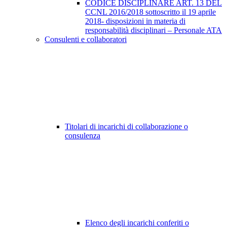
CODICE DISCIPLINARE ART. 13 DEL
CCNL 2016/2018 sottoscritto il 19 aprile
2018- disposizioni in materia di
responsabilità disciplinari – Personale ATA
Consulenti e collaboratori
Titolari di incarichi di collaborazione o
consulenza
Elenco degli incarichi conferiti o