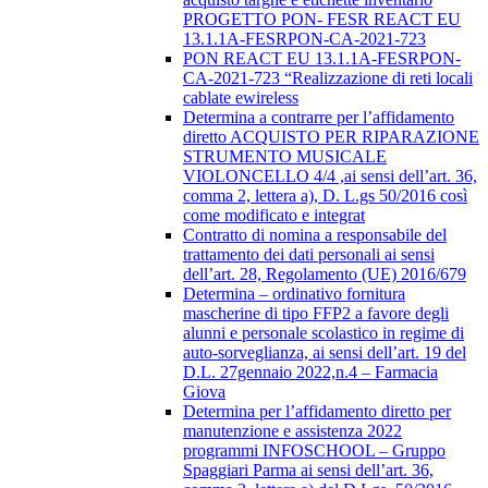
PROGETTO PON- FESR REACT EU
13.1.1A-FESRPON-CA-2021-723
PON REACT EU 13.1.1A-FESRPON-
CA-2021-723 “Realizzazione di reti locali
cablate ewireless
Determina a contrarre per l’affidamento
diretto ACQUISTO PER RIPARAZIONE
STRUMENTO MUSICALE
VIOLONCELLO 4/4 ,ai sensi dell’art. 36,
comma 2, lettera a), D. L.gs 50/2016 così
come modificato e integrat
Contratto di nomina a responsabile del
trattamento dei dati personali ai sensi
dell’art. 28, Regolamento (UE) 2016/679
Determina – ordinativo fornitura
mascherine di tipo FFP2 a favore degli
alunni e personale scolastico in regime di
auto-sorveglianza, ai sensi dell’art. 19 del
D.L. 27gennaio 2022,n.4 – Farmacia
Giova
Determina per l’affidamento diretto per
manutenzione e assistenza 2022
programmi INFOSCHOOL – Gruppo
Spaggiari Parma ai sensi dell’art. 36,