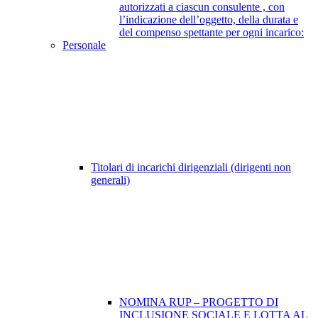
autorizzati a ciascun consulente , con
l’indicazione dell’oggetto, della durata e
del compenso spettante per ogni incarico:
Personale
Titolari di incarichi dirigenziali (dirigenti non
generali)
NOMINA RUP – PROGETTO DI
INCLUSIONE SOCIALE E LOTTA AL