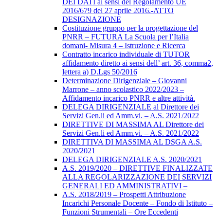
DEI DATI ai sensi del Regolamento UE
2016/679 del 27 aprile 2016.-ATTO
DESIGNAZIONE
Costituzione gruppo per la progettazione del
PNRR – FUTURA La Scuola per l’Italia
domani- Misura 4 – Istruzione e Ricerca
Contratto incarico individuale di TUTOR
affidamento diretto ai sensi dell’ art. 36, comma2,
lettera a) D.Lgs 50/2016
Determinazione Dirigenziale – Giovanni
Marrone – anno scolastico 2022/2023 –
Affidamento incarico PNRR e altre attività.
DELEGA DIRIGENZIALE al Direttore dei
Servizi Gen.li ed Amm.vi. – A.S. 2021/2022
DIRETTIVE DI MASSIMA AL Direttore dei
Servizi Gen.li ed Amm.vi. – A.S. 2021/2022
DIRETTIVA DI MASSIMA AL DSGA A.S.
2020/2021
DELEGA DIRIGENZIALE A.S. 2020/2021
A.S. 2019/2020 – DIRETTIVE FINALIZZATE
ALLA REGOLARIZZAZIONE DEI SERVIZI
GENERALI ED AMMINISTRATIVI –
A.S. 2018/2019 – Prospetti Attribuzione
Incarichi Personale Docente – Fondo di Istituto –
Funzioni Strumentali – Ore Eccedenti