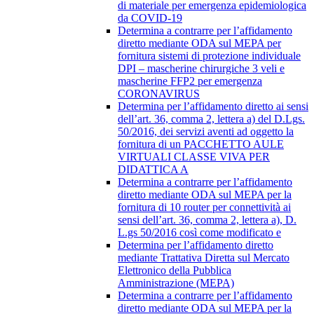
di materiale per emergenza epidemiologica
da COVID-19
Determina a contrarre per l’affidamento
diretto mediante ODA sul MEPA per
fornitura sistemi di protezione individuale
DPI – mascherine chirurgiche 3 veli e
mascherine FFP2 per emergenza
CORONAVIRUS
Determina per l’affidamento diretto ai sensi
dell’art. 36, comma 2, lettera a) del D.Lgs.
50/2016, dei servizi aventi ad oggetto la
fornitura di un PACCHETTO AULE
VIRTUALI CLASSE VIVA PER
DIDATTICA A
Determina a contrarre per l’affidamento
diretto mediante ODA sul MEPA per la
fornitura di 10 router per connettività ai
sensi dell’art. 36, comma 2, lettera a), D.
L.gs 50/2016 così come modificato e
Determina per l’affidamento diretto
mediante Trattativa Diretta sul Mercato
Elettronico della Pubblica
Amministrazione (MEPA)
Determina a contrarre per l’affidamento
diretto mediante ODA sul MEPA per la