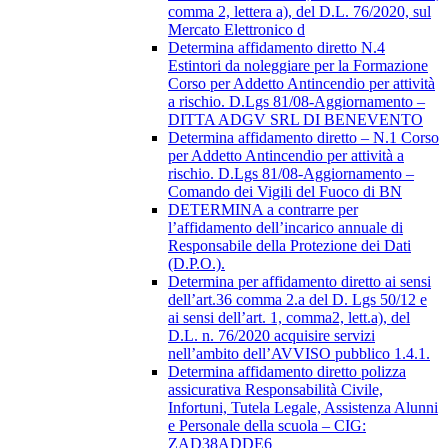
comma 2, lettera a), del D.L. 76/2020, sul
Mercato Elettronico d
Determina affidamento diretto N.4
Estintori da noleggiare per la Formazione
Corso per Addetto Antincendio per attività
a rischio. D.Lgs 81/08-Aggiornamento –
DITTA ADGV SRL DI BENEVENTO
Determina affidamento diretto – N.1 Corso
per Addetto Antincendio per attività a
rischio. D.Lgs 81/08-Aggiornamento –
Comando dei Vigili del Fuoco di BN
DETERMINA a contrarre per
l’affidamento dell’incarico annuale di
Responsabile della Protezione dei Dati
(D.P.O.).
Determina per affidamento diretto ai sensi
dell’art.36 comma 2.a del D. Lgs 50/12 e
ai sensi dell’art. 1, comma2, lett.a), del
D.L. n. 76/2020 acquisire servizi
nell’ambito dell’AVVISO pubblico 1.4.1.
Determina affidamento diretto polizza
assicurativa Responsabilità Civile,
Infortuni, Tutela Legale, Assistenza Alunni
e Personale della scuola – CIG:
ZAD38ADDE6