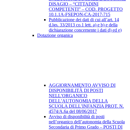
DISAGIO – “CITTADINI
COMPETENTI” – COD. PROGETTO
10.1.1A-FSEPON-CA-2017-715
Pubblicazione dei dati di cui all’art. 14
d.lgs. 33/2013 co.1 lett. a) e b) e della
dichiarazione concernente i dati d) ed e)
Dotazione organica
AGGIORNAMENTO AVVISO DI
DISPONIBILITÀ DI POSTI
NELL’ORGANICO
DELL’AUTONOMIA DELLA
SCUOLA DELL’INFANZIA PROT. N.
4574/A.6a del 08/06/2017
Avviso di disponibilità di posti
nell’organico dell’autonomia della Scuola
Secondaria di Primo Grado – POSTI DI