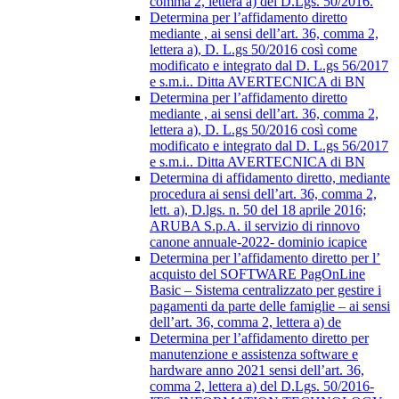
comma 2, lettera a) del D.Lgs. 50/2016.
Determina per l’affidamento diretto
mediante , ai sensi dell’art. 36, comma 2,
lettera a), D. L.gs 50/2016 così come
modificato e integrato dal D. L.gs 56/2017
e s.m.i.. Ditta AVERTECNICA di BN
Determina per l’affidamento diretto
mediante , ai sensi dell’art. 36, comma 2,
lettera a), D. L.gs 50/2016 così come
modificato e integrato dal D. L.gs 56/2017
e s.m.i.. Ditta AVERTECNICA di BN
Determina di affidamento diretto, mediante
procedura ai sensi dell’art. 36, comma 2,
lett. a), D.lgs. n. 50 del 18 aprile 2016;
ARUBA S.p.A. il servizio di rinnovo
canone annuale-2022- dominio icapice
Determina per l’affidamento diretto per l’
acquisto del SOFTWARE PagOnLine
Basic – Sistema centralizzato per gestire i
pagamenti da parte delle famiglie – ai sensi
dell’art. 36, comma 2, lettera a) de
Determina per l’affidamento diretto per
manutenzione e assistenza software e
hardware anno 2021 sensi dell’art. 36,
comma 2, lettera a) del D.Lgs. 50/2016-