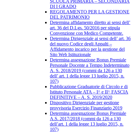
SCUOLA PRIMARIA – SECONDARIA
DI I GRADO
REGOLAMENTO PER LA GESTIONE
DEL PATRIMONIO
Determina affidamento diretto ai sensi dell’
art. 36 del D.Lgs. 50/2016 per stipula
Convenzione con Medico Competente.
Determina Dirigenziale ai sensi dell’ art. 36
del nuovo Codice degli Appalti –
Affidamento incarico per la gestione del
Sito Web Istituzionale
Determina assegnazione Bonus Premiale
Personale Docente a Tempo Indeterminato
A. S. 2018/2019 (commi da 126 a 130
dell’ art. 1 della legge 13 luglio 2015, n.
107)
Pubblicazione Graduatorie di Circolo e di
Istituto Personale ATA – I^ e II^ FASCIA
DEFINITIVE – A. S. 2019/2020
Dispositivo Dirigenziale per gestione
provvisoria Esercizio Finanziario 2019
Determina assegnazione Bonus Premiale
A.S. 2017/2018 (commi da 126 a 130
dell’art. 1 della legge 13 luglio 2015, n.
107)