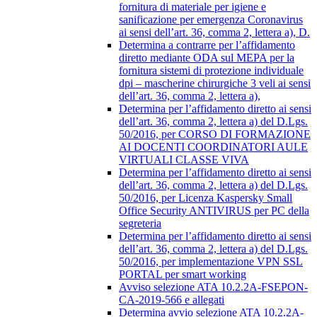
fornitura di materiale per igiene e
sanificazione per emergenza Coronavirus
ai sensi dell’art. 36, comma 2, lettera a), D.
Determina a contrarre per l’affidamento
diretto mediante ODA sul MEPA per la
fornitura sistemi di protezione individuale
dpi – mascherine chirurgiche 3 veli ai sensi
dell’art. 36, comma 2, lettera a),
Determina per l’affidamento diretto ai sensi
dell’art. 36, comma 2, lettera a) del D.Lgs.
50/2016, per CORSO DI FORMAZIONE
AI DOCENTI COORDINATORI AULE
VIRTUALI CLASSE VIVA
Determina per l’affidamento diretto ai sensi
dell’art. 36, comma 2, lettera a) del D.Lgs.
50/2016, per Licenza Kaspersky Small
Office Security ANTIVIRUS per PC della
segreteria
Determina per l’affidamento diretto ai sensi
dell’art. 36, comma 2, lettera a) del D.Lgs.
50/2016, per implementazione VPN SSL
PORTAL per smart working
Avviso selezione ATA 10.2.2A-FSEPON-
CA-2019-566 e allegati
Determina avvio selezione ATA 10.2.2A-