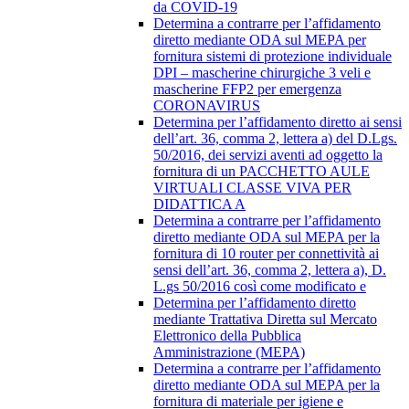
da COVID-19
Determina a contrarre per l’affidamento
diretto mediante ODA sul MEPA per
fornitura sistemi di protezione individuale
DPI – mascherine chirurgiche 3 veli e
mascherine FFP2 per emergenza
CORONAVIRUS
Determina per l’affidamento diretto ai sensi
dell’art. 36, comma 2, lettera a) del D.Lgs.
50/2016, dei servizi aventi ad oggetto la
fornitura di un PACCHETTO AULE
VIRTUALI CLASSE VIVA PER
DIDATTICA A
Determina a contrarre per l’affidamento
diretto mediante ODA sul MEPA per la
fornitura di 10 router per connettività ai
sensi dell’art. 36, comma 2, lettera a), D.
L.gs 50/2016 così come modificato e
Determina per l’affidamento diretto
mediante Trattativa Diretta sul Mercato
Elettronico della Pubblica
Amministrazione (MEPA)
Determina a contrarre per l’affidamento
diretto mediante ODA sul MEPA per la
fornitura di materiale per igiene e