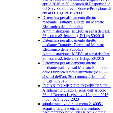
aprile 2016, n.50, incarico di Responsabile
del Servizio di Prevenzione e Protezione di
cui al D. Lgs. N. 81/2008,
Determina per affidamento diretto
mediante Trattativa Diretta sul Mercato
Elettronico della Pubblica
Amministrazione (MEPA) ai sensi dell’art.
36, comma2, lettera a), D.Lgs 50/2016
Determina per affidamento diretto
mediante Trattativa Diretta sul Mercato
Elettronico della Pubblica
Amministrazione (MEPA) ai sensi dell’art.
36, comma2, lettera a), D.Lgs 50/2016
Determina per affidamento diretto
mediante trattativa sul Mercato Elettronico
delle Pubblica Amministrazione (MEPA),
ai sensi dell’art. 36 , comma 2, lettera a),
D.Lgs 50/2016
INCARICO MEDICO COMPETENTE –
Affidamento diretto ai sensi dell’articolo
36 del Decreto Legislativo 18 aprile 2016,
n.50 – A.S. 2022-2023
stipula trattativa diretta mepa 2140051
acquisto targhe e etichette inventario
PROGETTO PON- FESR REACT EU