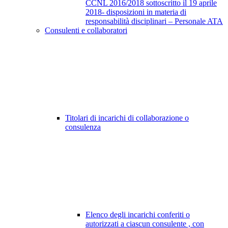
CCNL 2016/2018 sottoscritto il 19 aprile
2018- disposizioni in materia di
responsabilità disciplinari – Personale ATA
Consulenti e collaboratori
Titolari di incarichi di collaborazione o
consulenza
Elenco degli incarichi conferiti o
autorizzati a ciascun consulente , con