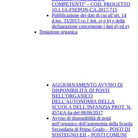
COMPETENTI” – COD. PROGETTO
10.1.1A-FSEPON-CA-2017-715
Pubblicazione dei dati di cui all’art. 14
d.lgs. 33/2013 co.1 lett. a) e b) e della
dichiarazione concernente i dati d) ed e)
Dotazione organica
AGGIORNAMENTO AVVISO DI
DISPONIBILITÀ DI POSTI
NELL’ORGANICO
DELL’AUTONOMIA DELLA
SCUOLA DELL’INFANZIA PROT. N.
4574/A.6a del 08/06/2017
Avviso di disponibilità di posti
nell’organico dell’autonomia della Scuola
Secondaria di Primo Grado – POSTI DI
SOSTEGNO EH – POSTI COMUNI