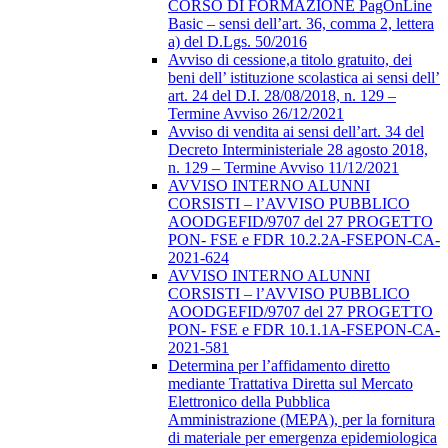
CORSO DI FORMAZIONE PagOnLine
Basic – sensi dell’art. 36, comma 2, lettera
a) del D.Lgs. 50/2016
Avviso di cessione,a titolo gratuito, dei
beni dell’ istituzione scolastica ai sensi dell’
art. 24 del D.I. 28/08/2018, n. 129 –
Termine Avviso 26/12/2021
Avviso di vendita ai sensi dell’art. 34 del
Decreto Interministeriale 28 agosto 2018,
n. 129 – Termine Avviso 11/12/2021
AVVISO INTERNO ALUNNI
CORSISTI – l’AVVISO PUBBLICO
AOODGEFID/9707 del 27 PROGETTO
PON- FSE e FDR 10.2.2A-FSEPON-CA-
2021-624
AVVISO INTERNO ALUNNI
CORSISTI – l’AVVISO PUBBLICO
AOODGEFID/9707 del 27 PROGETTO
PON- FSE e FDR 10.1.1A-FSEPON-CA-
2021-581
Determina per l’affidamento diretto
mediante Trattativa Diretta sul Mercato
Elettronico della Pubblica
Amministrazione (MEPA), per la fornitura
di materiale per emergenza epidemiologica