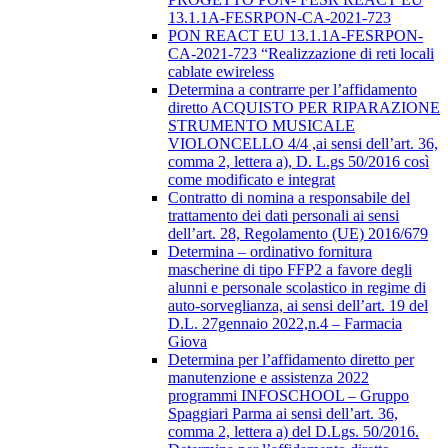
13.1.1A-FESRPON-CA-2021-723
PON REACT EU 13.1.1A-FESRPON-
CA-2021-723 “Realizzazione di reti locali
cablate ewireless
Determina a contrarre per l’affidamento
diretto ACQUISTO PER RIPARAZIONE
STRUMENTO MUSICALE
VIOLONCELLO 4/4 ,ai sensi dell’art. 36,
comma 2, lettera a), D. L.gs 50/2016 così
come modificato e integrat
Contratto di nomina a responsabile del
trattamento dei dati personali ai sensi
dell’art. 28, Regolamento (UE) 2016/679
Determina – ordinativo fornitura
mascherine di tipo FFP2 a favore degli
alunni e personale scolastico in regime di
auto-sorveglianza, ai sensi dell’art. 19 del
D.L. 27gennaio 2022,n.4 – Farmacia
Giova
Determina per l’affidamento diretto per
manutenzione e assistenza 2022
programmi INFOSCHOOL – Gruppo
Spaggiari Parma ai sensi dell’art. 36,
comma 2, lettera a) del D.Lgs. 50/2016.