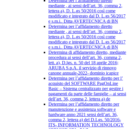
Determina per l’affidamento diretto
mediante , ai sensi dell’art. 36, comma 2,
lettera a), D. L.gs 50/2016 così come
modificato e integrato dal D. L.gs 56/2017
e s.m.i.. Ditta AVERTECNICA di BN
Determina per l’affidamento diretto
mediante , ai sensi dell’art. 36, comma 2,
lettera a), D. L.gs 50/2016 così come
modificato e integrato dal D. L.gs 56/2017
e s.m.i.. Ditta AVERTECNICA di BN
Determina di affidamento diretto, mediante
procedura ai sensi dell’art. 36, comma 2,
lett. a), D.lgs. n. 50 del 18 aprile 2016;
ARUBA S.p.A. il servizio di rinnovo
canone annuale-2022- dominio icapice
Determina per l’affidamento diretto per l’
acquisto del SOFTWARE PagOnLine
Basic – Sistema centralizzato per gestire i
pagamenti da parte delle famiglie – ai sensi
dell’art. 36, comma 2, lettera a) de
Determina per l’affidamento diretto per
manutenzione e assistenza software e
hardware anno 2021 sensi dell’art. 36,
comma 2, lettera a) del D.Lgs. 50/2016-
ITS- INFORMATION TECHNOLOGY