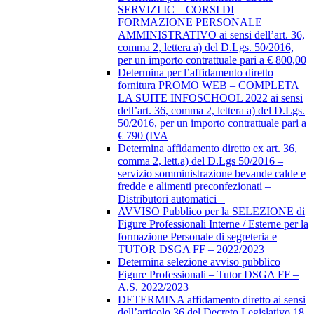
SERVIZI IC – CORSI DI
FORMAZIONE PERSONALE
AMMINISTRATIVO ai sensi dell’art. 36,
comma 2, lettera a) del D.Lgs. 50/2016,
per un importo contrattuale pari a € 800,00
Determina per l’affidamento diretto
fornitura PROMO WEB – COMPLETA
LA SUITE INFOSCHOOL 2022 ai sensi
dell’art. 36, comma 2, lettera a) del D.Lgs.
50/2016, per un importo contrattuale pari a
€ 790 (IVA
Determina affidamento diretto ex art. 36,
comma 2, lett.a) del D.Lgs 50/2016 –
servizio somministrazione bevande calde e
fredde e alimenti preconfezionati –
Distributori automatici –
AVVISO Pubblico per la SELEZIONE di
Figure Professionali Interne / Esterne per la
formazione Personale di segreteria e
TUTOR DSGA FF – 2022/2023
Determina selezione avviso pubblico
Figure Professionali – Tutor DSGA FF –
A.S. 2022/2023
DETERMINA affidamento diretto ai sensi
dell’articolo 36 del Decreto Legislativo 18