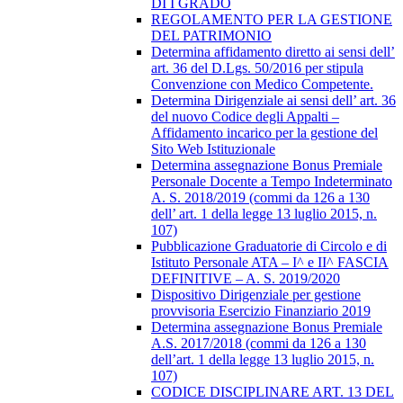
DI I GRADO
REGOLAMENTO PER LA GESTIONE
DEL PATRIMONIO
Determina affidamento diretto ai sensi dell’
art. 36 del D.Lgs. 50/2016 per stipula
Convenzione con Medico Competente.
Determina Dirigenziale ai sensi dell’ art. 36
del nuovo Codice degli Appalti –
Affidamento incarico per la gestione del
Sito Web Istituzionale
Determina assegnazione Bonus Premiale
Personale Docente a Tempo Indeterminato
A. S. 2018/2019 (commi da 126 a 130
dell’ art. 1 della legge 13 luglio 2015, n.
107)
Pubblicazione Graduatorie di Circolo e di
Istituto Personale ATA – I^ e II^ FASCIA
DEFINITIVE – A. S. 2019/2020
Dispositivo Dirigenziale per gestione
provvisoria Esercizio Finanziario 2019
Determina assegnazione Bonus Premiale
A.S. 2017/2018 (commi da 126 a 130
dell’art. 1 della legge 13 luglio 2015, n.
107)
CODICE DISCIPLINARE ART. 13 DEL