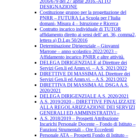
2016/679 del 27 aprile 2016.-ATTO
DESIGNAZIONE
Costituzione gruppo per la progettazione del
PNRR – FUTURA La Scuola per l’Italia
domani- Misura 4 – Istruzione e Ricerca
Contratto incarico individuale di TUTOR
affidamento diretto ai sensi dell’ art. 36, comma2,
lettera a) D.Lgs 50/2016
Determinazione Dirigenziale – Giovanni
Marrone – anno scolastico 2022/2023 –
Affidamento incarico PNRR e altre attività.
DELEGA DIRIGENZIALE al Direttore dei
Servizi Gen.li ed Amm.vi. – A.S. 2021/2022
DIRETTIVE DI MASSIMA AL Direttore dei
Servizi Gen.li ed Amm.vi. – A.S. 2021/2022
DIRETTIVA DI MASSIMA AL DSGA A.S.
2020/2021
DELEGA DIRIGENZIALE A.S. 2020/2021
A.S. 2019/2020 – DIRETTIVE FINALIZZATE
ALLA REGOLARIZZAZIONE DEI SERVIZI
GENERALI ED AMMINISTRATIVI –
A.S. 2018/2019 – Prospetti Attribuzione
Incarichi Personale Docente – Fondo di Istituto –
Funzioni Strumentali – Ore Eccedenti
Personale ATA – Prospetti Fondo di Istituto –