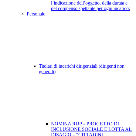
l’indicazione dell’oggetto, della durata e
del compenso spettante per ogni incarico:
Personale
Titolari di incarichi dirigenziali (dirigenti non
generali)
NOMINA RUP – PROGETTO DI
INCLUSIONE SOCIALE E LOTTA AL
DISAGIO – “CITTADINI