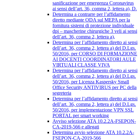
sanificazione per emergenza Coronavirus
ai sensi dell’art. 36, comma 2, lettera a), D.
Determina a contrarre per l’affidamento
diretto mediante ODA sul MEPA per la
fornitura sistemi di protezione individuale
dpi – mascherine chirurgiche 3 veli ai sensi
dell’art. 36, comma 2, lettera a),
Determina per l’affidamento diretto ai sensi
dell’art. 36, comma 2, lettera a) del D.Lgs.
50/2016, per CORSO DI FORMAZIONE
AI DOCENTI COORDINATORI AULE
VIRTUALI CLASSE VIVA
Determina per l’affidamento diretto ai sensi
dell’art. 36, comma 2, lettera a) del D.Lgs.
50/2016, per Licenza Kaspersky Small
Office Security ANTIVIRUS per PC della
segreteria
Determina per l’affidamento diretto ai sensi
dell’art. 36, comma 2, lettera a) del D.Lgs.
50/2016, per implementazione VPN SSL
PORTAL per smart working
Avviso selezione ATA 10.2.2A-FSEPON-
CA-2019-566 e allegati
Determina avvio selezione ATA 10.2.2A-
FSEPON-CA-2019-566