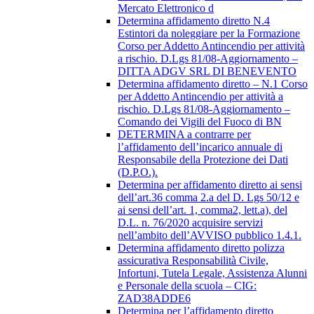
Mercato Elettronico d
Determina affidamento diretto N.4
Estintori da noleggiare per la Formazione
Corso per Addetto Antincendio per attività
a rischio. D.Lgs 81/08-Aggiornamento –
DITTA ADGV SRL DI BENEVENTO
Determina affidamento diretto – N.1 Corso
per Addetto Antincendio per attività a
rischio. D.Lgs 81/08-Aggiornamento –
Comando dei Vigili del Fuoco di BN
DETERMINA a contrarre per
l’affidamento dell’incarico annuale di
Responsabile della Protezione dei Dati
(D.P.O.).
Determina per affidamento diretto ai sensi
dell’art.36 comma 2.a del D. Lgs 50/12 e
ai sensi dell’art. 1, comma2, lett.a), del
D.L. n. 76/2020 acquisire servizi
nell’ambito dell’AVVISO pubblico 1.4.1.
Determina affidamento diretto polizza
assicurativa Responsabilità Civile,
Infortuni, Tutela Legale, Assistenza Alunni
e Personale della scuola – CIG:
ZAD38ADDE6
Determina per l’affidamento diretto