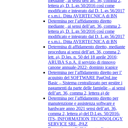
mediante , ai sensi dell’art. 36, comma 2,
lettera a), D. L.gs 50/2016 così come
modificato e integrato dal D. L.gs 56/2017
e s.m.i.. Ditta AVERTECNICA di BN
Determina per l’affidamento diretto
mediante , ai sensi dell’art. 36, comma 2,
lettera a), D. L.gs 50/2016 così come
modificato e integrato dal D. L.gs 56/2017
e s.m.i.. Ditta AVERTECNICA di BN
Determina di affidamento diretto, mediante
procedura ai sensi dell’art. 36, comma 2,
lett. a), D.lgs. n. 50 del 18 aprile 2016;
ARUBA S.p.A. il servizio di rinnovo
canone annuale-2022- dominio icapice
Determina per l’affidamento diretto per l’
acquisto del SOFTWARE PagOnLine
Basic – Sistema centralizzato per gestire i
pagamenti da parte delle famiglie – ai sensi
dell’art. 36, comma 2, lettera a) de
Determina per l’affidamento diretto per
manutenzione e assistenza software e
hardware anno 2021 sensi dell’art. 36,
comma 2, lettera a) del D.Lgs. 50/2016-
ITS- INFORMATION TECHNOLOGY
SERVICE SRL -PAZ