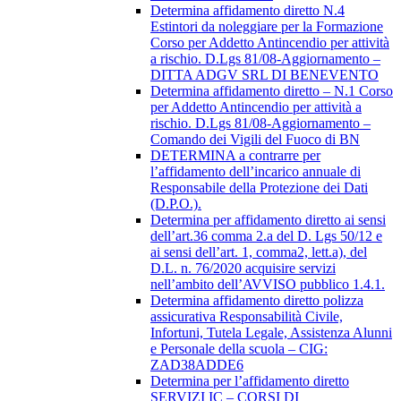
Determina affidamento diretto N.4
Estintori da noleggiare per la Formazione
Corso per Addetto Antincendio per attività
a rischio. D.Lgs 81/08-Aggiornamento –
DITTA ADGV SRL DI BENEVENTO
Determina affidamento diretto – N.1 Corso
per Addetto Antincendio per attività a
rischio. D.Lgs 81/08-Aggiornamento –
Comando dei Vigili del Fuoco di BN
DETERMINA a contrarre per
l’affidamento dell’incarico annuale di
Responsabile della Protezione dei Dati
(D.P.O.).
Determina per affidamento diretto ai sensi
dell’art.36 comma 2.a del D. Lgs 50/12 e
ai sensi dell’art. 1, comma2, lett.a), del
D.L. n. 76/2020 acquisire servizi
nell’ambito dell’AVVISO pubblico 1.4.1.
Determina affidamento diretto polizza
assicurativa Responsabilità Civile,
Infortuni, Tutela Legale, Assistenza Alunni
e Personale della scuola – CIG:
ZAD38ADDE6
Determina per l’affidamento diretto
SERVIZI IC – CORSI DI