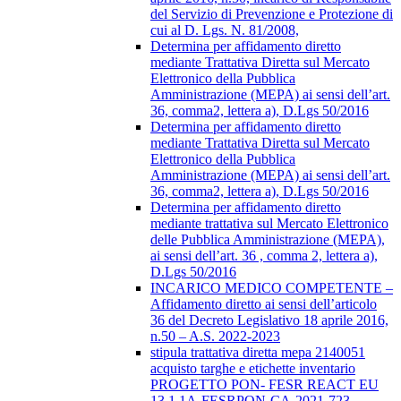
del Servizio di Prevenzione e Protezione di
cui al D. Lgs. N. 81/2008,
Determina per affidamento diretto
mediante Trattativa Diretta sul Mercato
Elettronico della Pubblica
Amministrazione (MEPA) ai sensi dell’art.
36, comma2, lettera a), D.Lgs 50/2016
Determina per affidamento diretto
mediante Trattativa Diretta sul Mercato
Elettronico della Pubblica
Amministrazione (MEPA) ai sensi dell’art.
36, comma2, lettera a), D.Lgs 50/2016
Determina per affidamento diretto
mediante trattativa sul Mercato Elettronico
delle Pubblica Amministrazione (MEPA),
ai sensi dell’art. 36 , comma 2, lettera a),
D.Lgs 50/2016
INCARICO MEDICO COMPETENTE –
Affidamento diretto ai sensi dell’articolo
36 del Decreto Legislativo 18 aprile 2016,
n.50 – A.S. 2022-2023
stipula trattativa diretta mepa 2140051
acquisto targhe e etichette inventario
PROGETTO PON- FESR REACT EU
13.1.1A-FESRPON-CA-2021-723