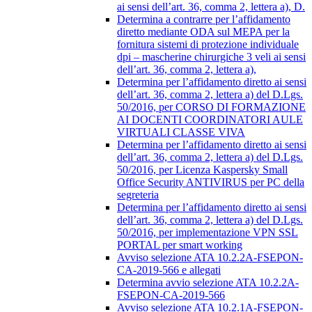
ai sensi dell’art. 36, comma 2, lettera a), D.
Determina a contrarre per l’affidamento
diretto mediante ODA sul MEPA per la
fornitura sistemi di protezione individuale
dpi – mascherine chirurgiche 3 veli ai sensi
dell’art. 36, comma 2, lettera a),
Determina per l’affidamento diretto ai sensi
dell’art. 36, comma 2, lettera a) del D.Lgs.
50/2016, per CORSO DI FORMAZIONE
AI DOCENTI COORDINATORI AULE
VIRTUALI CLASSE VIVA
Determina per l’affidamento diretto ai sensi
dell’art. 36, comma 2, lettera a) del D.Lgs.
50/2016, per Licenza Kaspersky Small
Office Security ANTIVIRUS per PC della
segreteria
Determina per l’affidamento diretto ai sensi
dell’art. 36, comma 2, lettera a) del D.Lgs.
50/2016, per implementazione VPN SSL
PORTAL per smart working
Avviso selezione ATA 10.2.2A-FSEPON-
CA-2019-566 e allegati
Determina avvio selezione ATA 10.2.2A-
FSEPON-CA-2019-566
Avviso selezione ATA 10.2.1A-FSEPON-