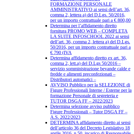
FORMAZIONE PERSONALE
AMMINISTRATIVO ai sensi dell’art. 36,
comma 2, lettera a) del D.Lgs. 50/2016,
per un importo contrattuale pari a € 800,00
Determina per l’affidamento diretto
fornitura PROMO WEB – COMPLETA
LA SUITE INFOSCHOOL 2022 ai sensi
dell’art. 36, comma 2, lettera a) del D.Lgs.
50/2016, per un importo contrattuale pari a
€ 790 (IVA
Determina affidamento diretto ex art. 36,
comma 2, lett.a) del D.Lgs 50/2016 –
servizio somministrazione bevande calde e
fredde e alimenti preconfezionati –
Distributori automatici –
AVVISO Pubblico per la SELEZIONE di
Figure Professionali Interne / Esterne per la
formazione Personale di segreteria e
TUTOR DSGA FF – 2022/2023
Determina selezione avviso pubblico
Figure Professionali – Tutor DSGA FF –
A.S. 2022/2023
DETERMINA affidamento diretto ai sensi
dell’articolo 36 del Decreto Legislativo 18
aprile 2016, n.50, incarico di Responsabile