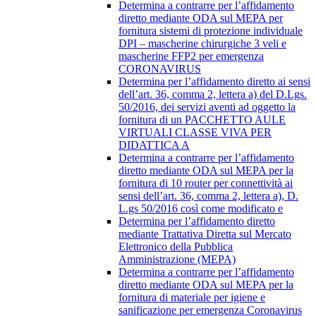
Determina a contrarre per l’affidamento
diretto mediante ODA sul MEPA per
fornitura sistemi di protezione individuale
DPI – mascherine chirurgiche 3 veli e
mascherine FFP2 per emergenza
CORONAVIRUS
Determina per l’affidamento diretto ai sensi
dell’art. 36, comma 2, lettera a) del D.Lgs.
50/2016, dei servizi aventi ad oggetto la
fornitura di un PACCHETTO AULE
VIRTUALI CLASSE VIVA PER
DIDATTICA A
Determina a contrarre per l’affidamento
diretto mediante ODA sul MEPA per la
fornitura di 10 router per connettività ai
sensi dell’art. 36, comma 2, lettera a), D.
L.gs 50/2016 così come modificato e
Determina per l’affidamento diretto
mediante Trattativa Diretta sul Mercato
Elettronico della Pubblica
Amministrazione (MEPA)
Determina a contrarre per l’affidamento
diretto mediante ODA sul MEPA per la
fornitura di materiale per igiene e
sanificazione per emergenza Coronavirus