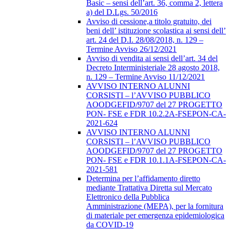
Basic – sensi dell’art. 36, comma 2, lettera
a) del D.Lgs. 50/2016
Avviso di cessione,a titolo gratuito, dei
beni dell’ istituzione scolastica ai sensi dell’
art. 24 del D.I. 28/08/2018, n. 129 –
Termine Avviso 26/12/2021
Avviso di vendita ai sensi dell’art. 34 del
Decreto Interministeriale 28 agosto 2018,
n. 129 – Termine Avviso 11/12/2021
AVVISO INTERNO ALUNNI
CORSISTI – l’AVVISO PUBBLICO
AOODGEFID/9707 del 27 PROGETTO
PON- FSE e FDR 10.2.2A-FSEPON-CA-
2021-624
AVVISO INTERNO ALUNNI
CORSISTI – l’AVVISO PUBBLICO
AOODGEFID/9707 del 27 PROGETTO
PON- FSE e FDR 10.1.1A-FSEPON-CA-
2021-581
Determina per l’affidamento diretto
mediante Trattativa Diretta sul Mercato
Elettronico della Pubblica
Amministrazione (MEPA), per la fornitura
di materiale per emergenza epidemiologica
da COVID-19