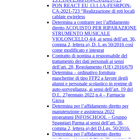
PON REACT EU 13.1.1A-FESRPON-
CA-2021-723 “Realizzazione di reti locali
cablate ewireless
Determina a contrarre per l’affidamento
diretto ACQUISTO PER RIPARAZIONE
STRUMENTO MUSICALE
VIOLONCELLO 4/4 ,ai sensi dell’art. 36,
comma 2, lettera a), D. L.gs 50/2016 così
come modificato e integrat
Contratto di nomina a responsabile del
trattamento dei dati personali ai sensi
dell’art. 28, Regolamento (UE) 2016/679
Determina – ordinativo fornitura
mascherine di tipo FFP2 a favore degli
alunni e personale scolastico in regime di
auto-sorveglianza, ai sensi dell’art. 19 del
D.L. 27gennaio 2022,n.4 – Farmacia
Giova
Determina per l’affidamento diretto per
manutenzione e assistenza 2022
programmi INFOSCHOOL – Gruppo
Spaggiari Parma ai sensi dell’art. 36,
comma 2, lettera a) del D.Lgs. 50/2016.
Determina per l’affidamento diretto