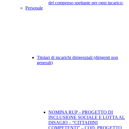
del compenso spettante per ogni incarico:
Personale
Titolari di incarichi dirigenziali (dirigenti non
generali)
NOMINA RUP – PROGETTO DI
INCLUSIONE SOCIALE E LOTTA AL
DISAGIO – “CITTADINI
COMPETENTI” – COD. PROGETTO